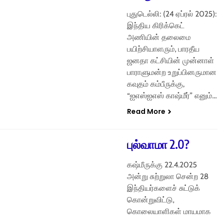
புதுடெல்லி: (24 ஏப்ரல் 2025):
இந்திய கிரிக்கெட்
அணியின் தலைமை
பயிற்சியாளரும், பாரதீய
ஜனதா கட்சியின் முன்னாள்
பாராளுமன்ற உறுப்பினருமான
கவுதம் கம்பீருக்கு,
“ஐஎஸ்ஐஎஸ் காஷ்மீர்” எனும்…
Read More
புல்வாமா 2.0?
கஷ்மீருக்கு 22.4.2025
அன்று சுற்றுலா சென்ற 28
இந்தியர்களைச் சுட்டுக்
கொன்றுவிட்டு,
கொலையாளிகள் மாயமாக