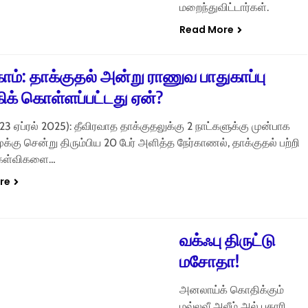
மறைந்துவிட்டார்கள்.
Read More
ாம்: தாக்குதல் அன்று ராணுவ பாதுகாப்பு
கிக் கொள்ளப்பட்டது ஏன்?
் (23 ஏப்ரல் 2025): தீவிரவாத தாக்குதலுக்கு 2 நாட்களுக்கு முன்பாக
்கு சென்று திரும்பிய 20 பேர் அளித்த நேர்காணல், தாக்குதல் பற்றி
ேள்விகளை…
re
வக்ஃபு திருட்டு
மசோதா!
அனலாய்க் கொதிக்கும்
மவ்லவீ அலீம் அல் புகாரி