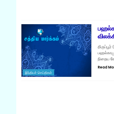
பஹல்க
விலக்
திருப்பூர
பஹல்காமுக
நிறைய க
Read Mo
இந்தியச் செய்திகள்
இந்தியச் செய்திகள்