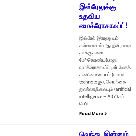
இஸ்ரேலுக்கு
உதவிய
மைக்ரோசாஃப்ட்!
இஸ்ரேல் இராணுவம்
கஸ்ஸாவின் மீது தீவிரமான
தாக்குதலை
மேற்கொண்டபோது,
மைக்ரோசாஃப்ட்டின் மேகக்
கணிமையையும் (cloud
technology), செயற்கை
நுண்ணறிவையும் (artificial
intelligence – AI) மிகப்
பெரிய…
Read More
வெந்து, இன்னும்