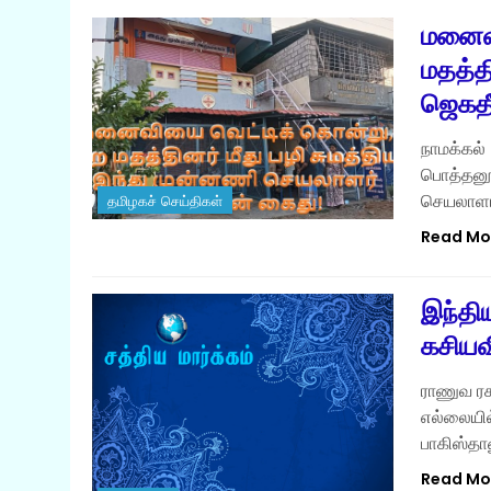
மனைவி
மதத்த
ஜெகதீ
நாமக்கல் 
பொத்தனூர
செயலாளர
தமிழகச் செய்திகள்
Read Mo
இந்தி
கசியவி
ராணுவ ரக
எல்லையில
பாகிஸ்தா
Read Mo