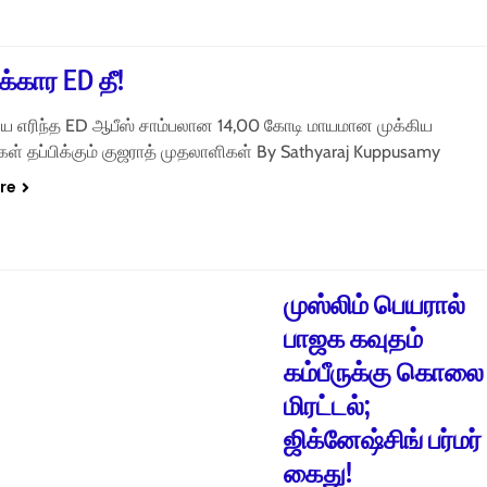
க்கார ED தீ!
டிய எரிந்த ED ஆபீஸ் சாம்பலான 14,00 கோடி மாயமான முக்கிய
 தப்பிக்கும் குஜராத் முதலாளிகள் By Sathyaraj Kuppusamy
re
முஸ்லிம் பெயரால்
பாஜக கவுதம்
கம்பீருக்கு கொலை
மிரட்டல்;
ஜிக்னேஷ்சிங் பர்மர்
கைது!