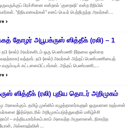
ுவருக்குப் பிரச்சினை என்றால் ‘குறைஷி’ என்ற ரீதியில்
வார்கள். “நீதியானவர்கள்” எனப் பெயர் பெற்றிருந்த அவர்கள்…
re
கத் தோழர் அபூபக்ருஸ் ஸித்தீக் (ரலி) – 1
நபி (ஸல்) அவர்களிடம் ஒரு பெண்மணி (தேவை ஒன்றை
வதற்காக) வந்தார். நபி (ஸல்) அவர்கள் அந்தப் பெண்மணியைத்
ும் வரும்படிக் கட்டளையிட்டார்கள். அந்தப் பெண்மணி,…
re
ருஸ் ஸித்தீக் (ரலி) புதிய தொடர் அறிமுகம்
 அலைக்கும். தமிழ் முஸ்லிம் எழுத்தாளர்களுள் ஒருவரான ரஹ்மான்
வர்களை இத்தொடரில் அறிமுகப்படுத்துவதில் மகிழ்ச்சி
ம்! – சத்தியமார்க்கம்.காம் அளவற்ற அருளாளன், நிகரற்ற
யோன், அல்லாஹ்வின்…