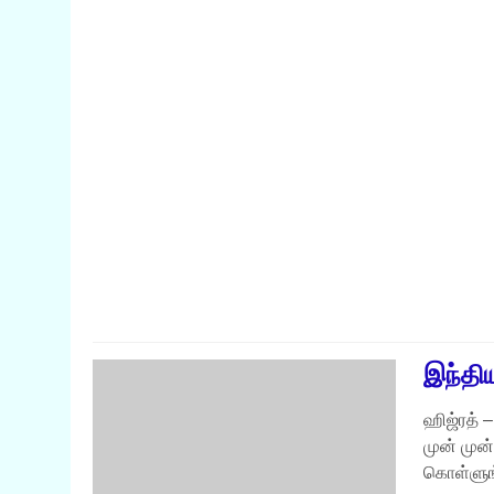
இந்தி
ஹிஜ்ரத் –
முன் முன
கொள்ளுங்