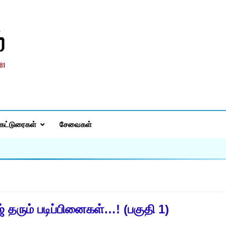
்
கட்டுரைகள்
சேவைகள்
் தரும் படிப்பினைகள்…! (பகுதி 1)