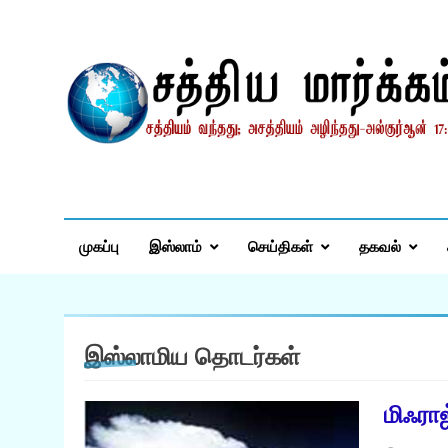
Skip
to
content
சத்தியமார்க்கம்.காம
சத்தியம் வந்தது; அசத்தியம் அழிந்தது! – திருக்குர்ஆன்
முகப்பு
இஸ்லாம்
செய்திகள்
தகவல்
இஸ்லாமிய தொடர்கள்
மிஃராஜ