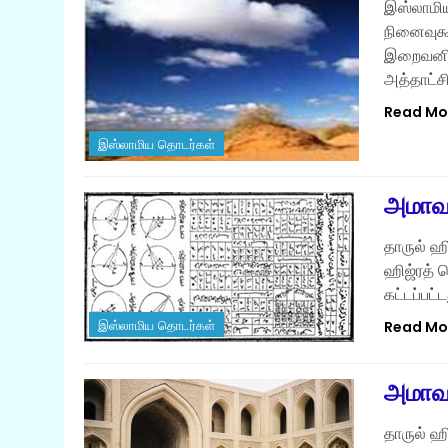
இஸ்லாமிய 
நினைவுகூ
இறைவனின
அத்தாட்ச
Read Mo
இஸ்லாமிய தொடர்கள்
அமாவா
தாருல் ஹ
ஹிஜ்ரத் 
கட்டப்பட
Read Mo
இஸ்லாமிய தொடர்கள்
அமாவா
தாருல் ஹ