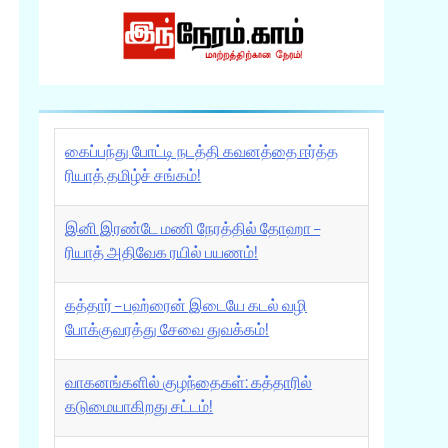
கைப்பந்து போட்டி நடத்தி கவனத்தை ஈர்த்த
ரியாத் தமிழ்ச் சங்கம்!
இனி இரண்டே மணி நேரத்தில் தோஹா –
ரியாத் அதிவேக ரயில் பயணம்!
கத்தார் – பஹ்ரைன் இடையே கடல் வழி
போக்குவரத்து சேவை துவக்கம்!
வாகனங்களில் குழந்தைகள்: கத்தாரில்
கடுமையாகிறது சட்டம்!