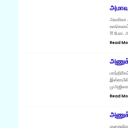
அமாவா
அலகிலா அ
உலகெலாம்
!!! பேரா. 
Read Mo
இஸ்லாமிய தொடர்கள்
அணுக்
மாந்திரீ
இஸ்ராயீல
முஅஜிஸா
Read Mo
இஸ்லாமிய தொடர்கள்
அணுக்க
குறைஷிகள