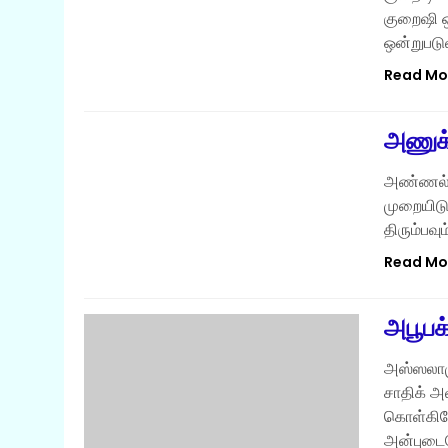
குறைஷி ஒர
ஒன்றுபடு
Read Mo
இஸ்லாமிய தொடர்கள்
​அணுக்
அண்ணல் 
முறையிடு
திரும்பவ
Read Mo
அபூபக்
அஸ்ஸலாமு
சாதிக் அ
கொள்கிறோ
அன்புடை