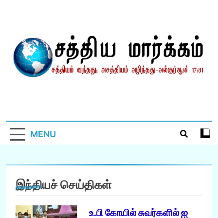
Skip
to
content
சத்தியமார்க்கம்.காம்
சத்தியம் வந்தது; அசத்தியம் அழிந்தது! – திருக்குர்ஆன்
MENU
இந்தியச் செய்திகள்
உ.பி கோயில் சுவர்களில் ஐ