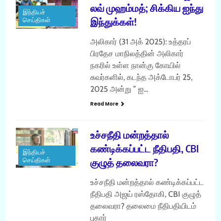
லவ் முஹம்மத்; சிக்கிய ஐந்து
இந்தியச்
இந்துக்கள்!
செய்திகள்
அலிகார் (31 அக் 2025): உத்தரப்
பிரதேச மாநிலத்தின் அலிகார்
நகரில் உள்ள நான்கு கோயில்
சுவர்களில், கடந்த அக்டோபர் 25,
2025 அன்று ” ஐ…
Read More
உச்சநீதி மன்றத்தால்
கண்டிக்கப்பட்ட நீதிபதி, CBI
இந்தியச்
செய்திகள்
குழுத் தலைவரா?
உச்சநீதி மன்றத்தால் கண்டிக்கப்பட்ட
நீதிபதி அஜய் ரஸ்தோகி, CBI குழுத்
தலைவரா? தலைமை நீதிபதியிடம்
புகார்