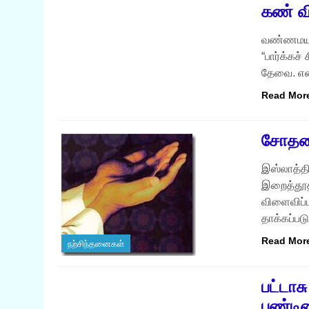
கண் விற
வண்ணமயமா
“பார்க்கச
தேவை. என்
Read Mor
சோதன
இஸ்லாத்தி
இறைத்தூதர
விளைவிப்ப
தாக்கப்ப
Read Mor
நற்சிந்தனைகள்
நற்சிந்தனைகள்
பட்டாசு
பண்டி