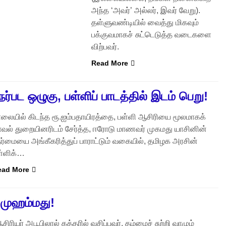
அந்த ‘அவர்’ அல்லர், இவர் வேறு).
தள்ளுவண்டியில் வைத்து மிகவும்
பக்குவமாகச் சுட்டெடுத்த வடைகளை
விற்பவர்.
Read More
ேர்பட ஒழுகு, பள்ளிப் பாடத்தில் இடம் பெறு!
ாலையில் கிடந்த ரூ.ஐம்பதாயிரத்தை, பள்ளி ஆசிரியை மூலமாகக்
ாவல் துறையினரிடம் சேர்த்த, ஈரோடு மாணவர் முகமது யாசினின்
ர்மையை அங்கீகரித்துப் பாராட்டும் வகையில், தமிழக அரசின்
ள்ளிக்…
ead More
 முஹம்மது!
ிரியர் அபூபிலால் கத்தரில் வசிப்பவர். தம்மைச் சுற்றி வாழும்