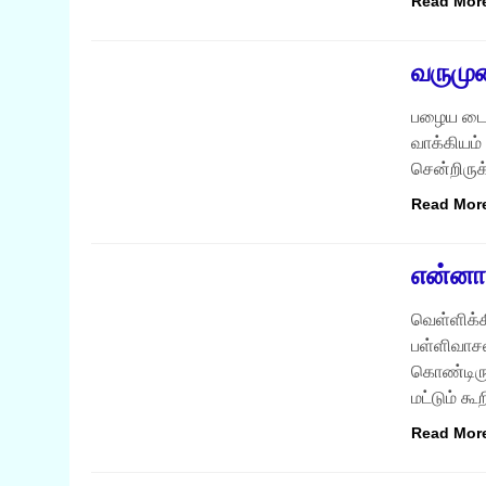
Read Mor
நற்சிந்தனைகள்
வருமு
பழைய டைரி
வாக்கியம்
சென்றிருக்
Read Mor
நற்சிந்தனைகள்
என்னா
வெள்ளிக்
பள்ளிவாசல
கொண்டிருப
மட்டும் க
Read Mor
நற்சிந்தனைகள்