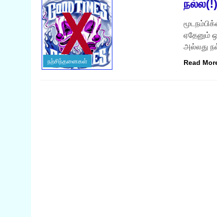
நல்ல(!
மூடநம்பிக
ஏதேனும் 
அல்லது ந
நற்சிந்தனைகள்
Read Mor
நற்சிந்தனைகள்