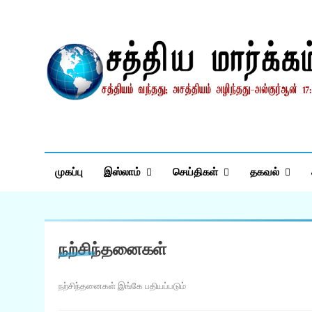
Skip
to
content
சத்தியமார்க்கம்.காம
சத்தியம் வந்தது; அசத்தியம் அழிந்தது! – திருக்குர்ஆன்
முகப்பு
இஸ்லாம்
செய்திகள்
தகவல்
நற்சிந்தனைகள்
நற்சிந்தனைகள் இங்கே பதியப்படும்