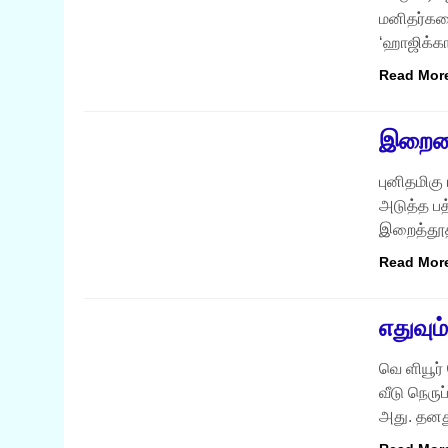
மனிதர்கள
‘ஹாஜிக்கா
Read Mor
நற்சிந்தனைகள்
இறைவை
புனிதமிகு
அடுத்த ப
இறைத்தூதர
Read Mor
நற்சிந்தனைகள்
எதுவும
வெ ளியூர்
வீடு நெரு
அது. தனத