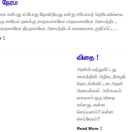
) நேரம்
்கை என்பது எப்போது தோன்றியது என்று சரியாகத் தெரியவில்லை.
ஒரு காரியம் தனக்கு சாதகமாகவோ பாதகமாகவோ அமைந்திட,
ல்லதாகவோ தீயதாகவோ அமைந்திடக் காரணமாக குறிப்பிட்ட…
e
விதை !
அண்மி வந்துவிட்டது
உலகத்தின் அழிவு. நிகழத்
தொடங்கிவிட்டன அதன்
பிரளயங்கள். அச்சமயம்
கைவசம் ஒரு விதை
உள்ளது. என்ன
செய்யலாம்? என்ன
செய்வோம்?
Read More