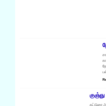
தமிழகச் செய்திகள்
நற்சிந்தனைகள்
ந
ச
க
நே
ப
R
நற்சிந்தனைகள்
குஞ்ஞு
கட்டுரை ஆச