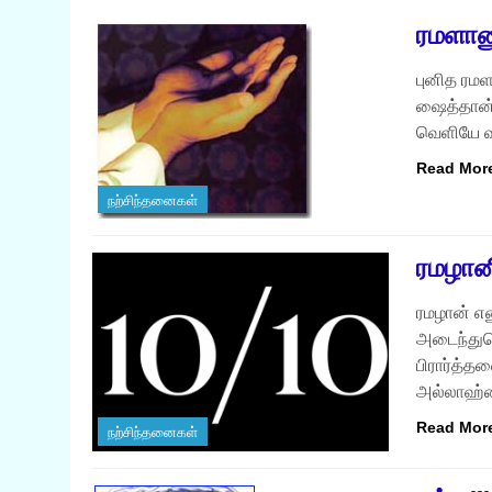
ரமளானு
புனித ரமளா
ஷைத்தான்
வெளியே வ
Read Mor
நற்சிந்தனைகள்
ரமழானி
ரமழான் எ
அடைந்துக
பிரார்த்த
அல்லாஹ்
Read Mor
நற்சிந்தனைகள்