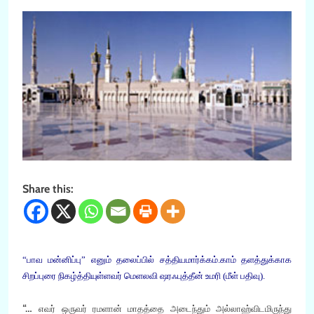
Share this:
“பாவ மன்னிப்பு” எனும் தலைப்பில் சத்தியமார்க்கம்.காம் தளத்துக்காக
சிறப்புரை நிகழ்த்தியுள்ளவர் மெளலவி ஷரஃபுத்தீன் உமரி (மீள் பதிவு).
“…
எவர் ஒருவர் ரமளான் மாதத்தை அடைந்தும் அல்லாஹ்விடமிருந்து