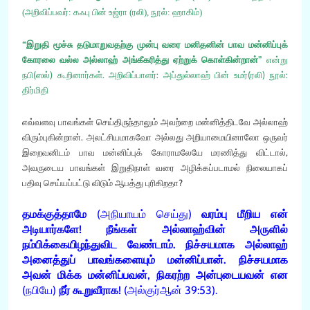
(
அறிவிப்பவர்
:
கஃபு பின் உஜ்ரா
(
ரலி
),
நூல்
:
ஹாகிம்
)
“இறுதி மூச்சு தடுமாறுவதற்கு முன்பு வரை மனிதனின் பாவ மன்னிப்புக்
கோரலை வல்ல அல்லாஹ் அங்கீகரித்து ஏற்றுக் கொள்கின்றான்”
என்று
நபி(ஸல்) கூறினார்கள்.
அறிவிப்பாளர்: அப்துல்லாஹ் பின் உமர்(ரலி) நூல்:
திர்மிதி
எவ்வளவு பாவங்கள் செய்திருந்தாலும் அவற்றை மன்னித்திடவே அல்லாஹ்
விரும்புகின்றான். அலட்சியமாகவோ அல்லது அறியாமையினாலோ ஒருவர்
இறைவனிடம் பாவ மன்னிப்புக் கோராமலேயே மரணித்து விட்டால்,
அவருடைய பாவங்கள் இறுதிநாள் வரை அழிக்கப்படாமல் நிலையாகப்
பதிவு செய்யப்பட்டு விடும் ஆபத்து புரிகிறதா?
தமக்குத்தாமே
(அநியாயம் செய்து)
வரம்பு மீறிய என்
அடியார்களே! நீங்கள் அல்லாஹ்வின் அருளில்
நம்பிக்கையிழந்துவிட வேண்டாம். நிச்சயமாக அல்லாஹ்
அனைத்துப் பாவங்களையும் மன்னிப்பான். நிச்சயமாக
அவன் மிக்க மன்னிப்பவன், நிகரற்ற அன்புடையவன் என
(நபியே)
நீர் கூறுவீராக!
(அல்குர்ஆன் 39:53).