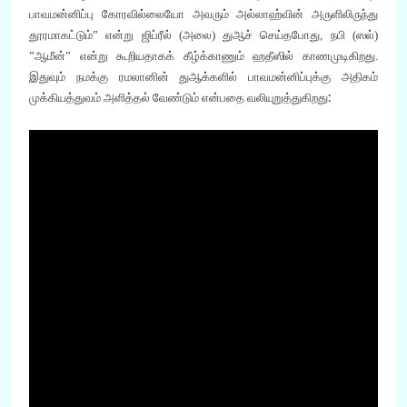
பாவமன்னிப்பு கோரவில்லையோ அவரும் அல்லாஹ்வின் அருளிலிருந்து
தூரமாகட்டும்
”
என்று ஜிப்ரீல்
(
அலை
)
துஆச் செய்தபோது, நபி
(
ஸல்
)
”
ஆமீன்” என்று கூறியதாகக் கீழ்க்காணும் ஹதீஸில் காணமுடிகிறது
.
இதுவும் நமக்கு ரமலானின் துஆக்களில் பாவமன்னிப்புக்கு அதிகம்
:
முக்கியத்துவம் அளித்தல் வேண்டும் என்பதை வலியுறுத்துகிறது