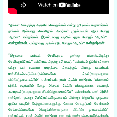
“
நீங்கள் மிம்பருக்கு அருகில் செல்லுங்கள் என்று நபி
(
ஸல்
)
கூறினார்கள்
.
நாங்கள் அவ்வாறு சென்றோம்
.
அவர்கள் முதல்படியில் ஏறிய போது
‘
ஆமீன்
”
என்றார்கள்
.
இரண்டாவது படியில் ஏறிய போதும்
‘
ஆமீன்
”
என்றார்கள்
என்றார்கள்
.
மூன்றாவது படியில் ஏறிய போதும்
‘
ஆமீன்
”
.
”
இதுவரை நாங்கள் செவியுறாத ஒன்றை உங்களிடமிருந்து
செவியுறுகிறோம்” என்றோம்
.
அதற்கு நபி
(
ஸல்
), ”
என்னிடம் ஜிப்ரீல்
(
அலை
)
வந்து யார் ரமளான் மாதத்தை அடைந்தும் அவரது பாவங்கள்
மன்னிக்கப்பட
(
க்கோர
)
வில்லையோ அவர்
(
இறையருளை
விட்டும்
)
தூரமாகட்டும்
”
என்றார்கள்
,
நான் ஆமீன் என்றேன்
. ‘
உங்களைப்
பற்றிக் கூறப்படும் போது அதைக் கேட்டு உங்களுக்காக ஸலவாத்
கூறாதவர்
(
இறையருளை விட்டும்
)
தூரமாகட்டும்
”
என்றார்கள்
.
நான் ஆமீன்
என்றேன்
. ‘
தனது பெற்றோர்களிருவரையும் அல்லது இருவரில் ஒருவரை
முதிய வயதில் பெற்று
(
அவர்களுக்கு சேவை செய்து
)
யார் சொர்க்கம்
செல்லவில்லையோ அவரும்
(
இறையருளை விட்டும்
)
தூரமாகட்டும்
”
என்றார்கள்
.
நான் ஆமீன் என்றேன் என நபி
(
ஸல்
)
விடையளித்தார்கள்
.