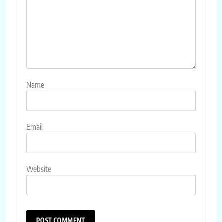
Name
Email
Website