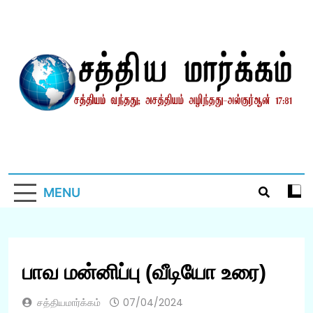
Skip
to
content
சத்தியமார்க்கம்.காம்
சத்தியம் வந்தது; அசத்தியம் அழிந்தது! – திருக்குர்ஆன்
MENU
பாவ மன்னிப்பு (வீடியோ உரை)
சத்தியமார்க்கம்
07/04/2024