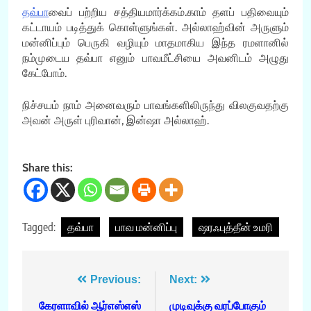
தவ்பா
வைப் பற்றிய சத்தியமார்க்கம்.காம் தளப் பதிவையும்
கட்டாயம் படித்துக் கொள்ளுங்கள். அல்லாஹ்வின் அருளும்
மன்னிப்பும் பெருகி வழியும் மாதமாகிய இந்த ரமளானில்
நம்முடைய தவ்பா எனும் பாவமீட்சியை அவனிடம் அழுது
கேட்போம்.
நிச்சயம் நாம் அனைவரும் பாவங்களிலிருந்து விலகுவதற்கு
அவன் அருள் புரிவான், இன்ஷா அல்லாஹ்.
Share this:
Tagged:
தவ்பா
பாவ மன்னிப்பு
ஷரஃபுத்தீன் உமரி
Post
Previous:
Next:
navigation
கேரளாவில் ஆர்எஸ்எஸ்
முடிவுக்கு வரப்போகும்