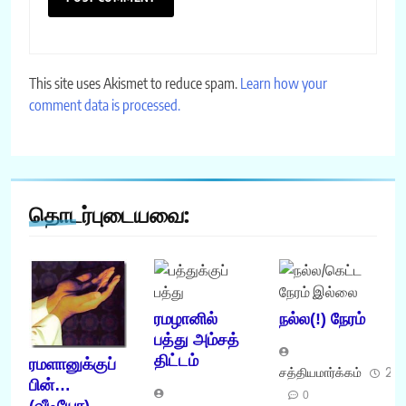
This site uses Akismet to reduce spam.
Learn how your
comment data is processed.
தொடர்புடையவை:
ரமழானில்
நல்ல(!) நேரம்
பத்து அம்சத்
திட்டம்
ரமளானுக்குப்
சத்தியமார்க்கம்
25
பின்…
0
(வீடியோ)