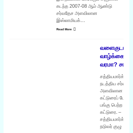
கடந்த 2007-08 ஆம் ஆண்டு
சர்வதேச அளவிலான
இஸ்லாமியக்…
Read More
வருடம் 2007
வளைகுடா
வாழ்க்கை –
வரமா? சாபம
சத்தியமார்க்கம்.
நடத்திய சர்வதே
அளவிலான
கட்டுரைப் போட்டி
பங்கு பெற்ற
கட்டுரை. –
சத்தியமார்க்கம்
நடுவர் குழு