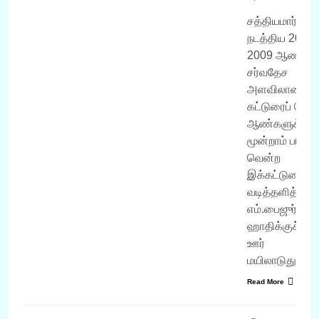
சத்தியமார்க்கம்
நடத்திய 2008-
2009 ஆண்டுக
சர்வதேச
அளவிலான
கட்டுரைப் போட்ட
ஆண்களுக்கா
மூன்றாம் பரிச
வென்ற
இக்கட்டுரைய
வடித்தளித்த 
எம்.பைஜுர்
ஹாதிக்குச் ச
ஊர்
மயிலாடுதுற
Read More
வருடம் 2008