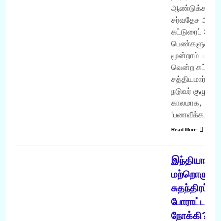
ஆண்டுக்கான
சர்வதேச அள
கட்டுரைப் போட்ட
பெண்களுக்க
மூன்றாம் பரிச
வென்ற கட்டுர
சத்தியமார்க்கம
நடுவர் குழு. சம
காலமாக,
‘பணவீக்கம்’,…
Read More
வருடம் 2008
இந்தியா
மற்றொரு
சுதந்திரப்
போராட்டம்
நோக்கி?!