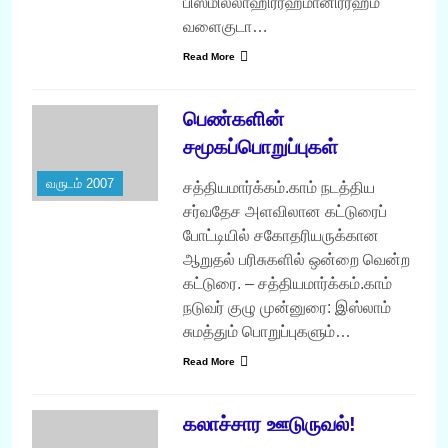
பிஸ்மில்லாஹிர்ரஹ்மானிர்ரஹீம்
வளைகுடா…
Read More
பெண்களின்
சமூகப்பொறுப்புகள்
வருடம் 2007
சத்தியமார்க்கம்.காம் நடத்திய
சர்வதேச அளவிலான கட்டுரைப்
போட்டியில் சகோதரியருக்கான
ஆறுதல் பரிசுகளில் ஒன்றை வென்ற
கட்டுரை. – சத்தியமார்க்கம்.காம்
நடுவர் குழு முன்னுரை: இஸ்லாம்
சுமத்தும் பொறுப்புகளும்…
Read More
கலாச்சார ஊடுருவல்!