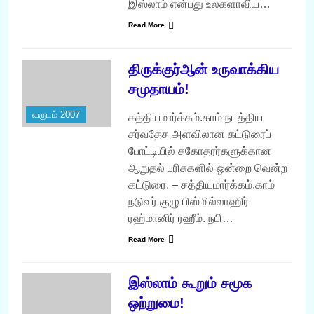
இஸ்லாம் என்பது உலகளாவிய…
Read More
திருக்குர்ஆன் உருவாக்கிய
சமுதாயம்!
வருடம் 2007
சத்தியமார்க்கம்.காம் நடத்திய
சர்வதேச அளவிலான கட்டுரைப்
போட்டியில் சகோதரர்களுக்கான
ஆறுதல் பரிசுகளில் ஒன்றை வென்ற
கட்டுரை. – சத்தியமார்க்கம்.காம்
நடுவர் குழு பிஸ்மில்லாஹிர்
ரஹ்மானிர் ரஹீம். நபி…
Read More
இஸ்லாம் கூறும் சமூக
ஒற்றுமை!