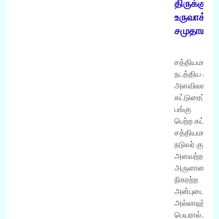
திருக்குர்
உருவாக்கி
சமுதாயம்!
சத்தியமார்க்க
நடத்திய சர்
அளவிலான
கட்டுரைப் போட
பங்கு
பெற்ற கட்டுரை
சத்தியமார்க்க
நடுவர் குழு
அளவற்ற
அருளாளன்,
நிகரற்ற
அன்புடையோ
அல்லாஹ்வின
பெயரால்…