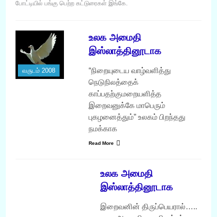
போட்டியில் பங்கு பெற்ற கட்டுரைகள் இங்கே.
உலக அமைதி
இஸ்லாத்தினூடாக
“நிறையுடைய வாழ்வளித்து
வருடம் 2008
நெடுநிலத்தைக்
காப்பதற்குமறையளித்த
இறைவனுக்கே மாபெரும்
புகழனைத்தும்” உலகம் பிறந்தது
நமக்காக
Read More
வருடம் 2008
உலக அமைதி
இஸ்லாத்தினூடாக
இறைவனின் திருப்பெயரால்…..