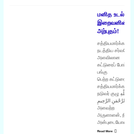
வருடம் 2007
மனித உடல் –
இறைவனின்
அற்புதம்!
சத்தியமார்க்கம்.கா
நடத்திய சர்வதேச
அளவிலான
கட்டுரைப் போட்டியி
பங்கு
பெற்ற கட்டுரை. –
சத்தியமார்க்கம்.கா
நடுவர் குழு بِسْمِ اللَّهِ
الرَّحْمَنِ الرَّحِيمِ
அளவற்ற
அருளாளன், நிகரற
அன்புடையோன்,…
Read More