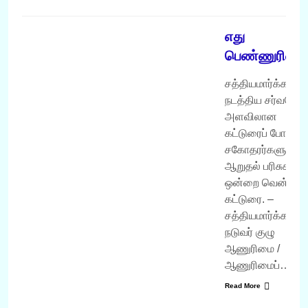
வருடம் 2007
எது
பெண்ணுரிமை
சத்தியமார்க்கம்.கா
நடத்திய சர்வதேச
அளவிலான
கட்டுரைப் போட்டியி
சகோதரர்களுக்க
ஆறுதல் பரிசுகளில
ஒன்றை வென்ற
கட்டுரை. –
சத்தியமார்க்கம்.கா
நடுவர் குழு
ஆணுரிமை /
ஆணுரிமைப்…
Read More