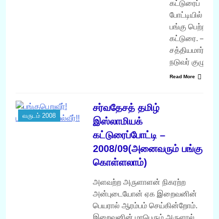
கட்டுரைப்
போட்டியில்
பங்கு பெற்ற
கட்டுரை. –
சத்தியமார்க்கம
நடுவர் குழு
Read More
சர்வதேசத் தமிழ்
வருடம் 2008
இஸ்லாமியக்
கட்டுரைப்போட்டி –
2008/09(அனைவரும் பங்கு
கொள்ளலாம்)
அளவற்ற அருளாளன் நிகரற்ற
அன்புடையோன் ஏக இறைவனின்
பெயரால் ஆரம்பம் செய்கின்றோம்.
இறைவனின் மாபெரும் அருளால்