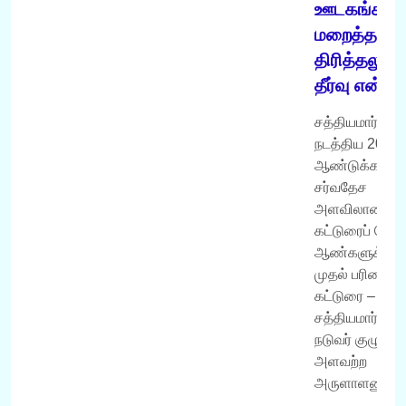
ஊடகங்களி
மறைத்தலும்
திரித்தலும் 
தீர்வு என்ன
சத்தியமார்க்கம்
நடத்திய 2008/
ஆண்டுக்கான
சர்வதேச
அளவிலான
கட்டுரைப் போட்ட
ஆண்களுக்கா
முதல் பரிசை 
கட்டுரை –
சத்தியமார்க்கம
நடுவர் குழு.
அளவற்ற
அருளாளனும்