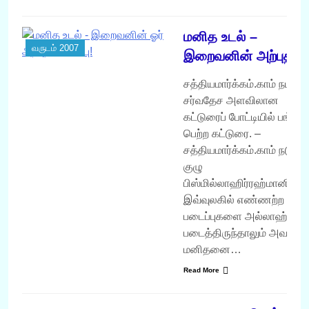
மனித உடல் –
வருடம் 2007
இறைவனின் அற்புதம்!
சத்தியமார்க்கம்.காம் நடத்த
சர்வதேச அளவிலான
கட்டுரைப் போட்டியில் பங்கு
பெற்ற கட்டுரை. –
சத்தியமார்க்கம்.காம் நடுவர்
குழு
பிஸ்மில்லாஹிர்ரஹ்மானிர்ரஹ
இவ்வுலகில் எண்ணற்ற
படைப்புகளை அல்லாஹ்
படைத்திருந்தாலும் அவற்றில
மனிதனை…
Read More
வருடம் 2007