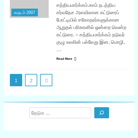
சத்தியமார்க்கம்.காம் நடத்திய
சர்வதேச அளவிலான கட்டுரைப்
வருடம் 2007
போட்டியில் சகோதரர்களுக்கான
ஆறுதல் பரிசுகளில் ஒன்றை வென்ற
கட்டுரை. – சத்தியமார்க்கம் நடுவர்
குழு உலகின் பல்வேறு இன, மொழி,
…
Read More
1
2
Search