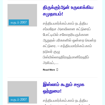
திருக்குர்ஆன் உருவாக்கிய
சமுதாயம்!
வருடம் 2007
சத்தியமார்க்கம்.காம் நடத்திய
சர்வதேச அளவிலான கட்டுரைப்
போட்டியில் சகோதரியருக்கான
ஆறுதல் பரிசுகளில் ஒன்றை வென்ற
கட்டுரை. – சத்தியமார்க்கம்.காம்
நடுவர் குழு
பிஸ்மில்லாஹிர்ரஹ்மானிர்ரஹீம்
அலிஃப்,…
Read More
இஸ்லாம் கூறும் சமூக
ஒற்றுமை!
வருடம் 2007
சத்தியமார்க்கம்.காம் நடத்திய