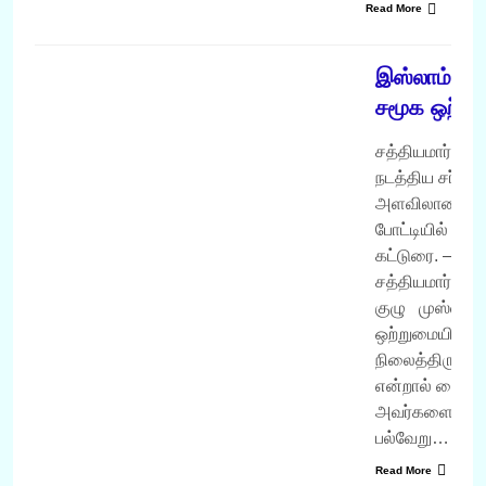
Read More
வருடம் 2007
இஸ்லாம் கூற
சமூக ஒற்று
சத்தியமார்க்கம்
நடத்திய சர்வத
அளவிலான கட்ட
போட்டியில் பங்க
கட்டுரை. –
சத்தியமார்க்கம்
குழு முஸ்லிம்
ஒற்றுமையில்
நிலைத்திருக்க
என்றால் ஷைத்
அவர்களைப்
பல்வேறு…
Read More