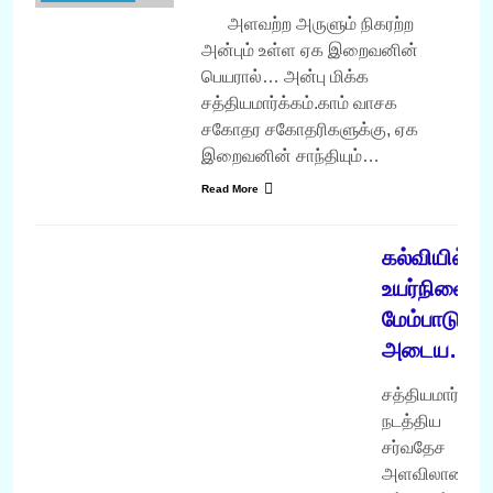
அளவற்ற அருளும் நிகரற்ற
அன்பும் உள்ள ஏக இறைவனின்
பெயரால்… அன்பு மிக்க
சத்தியமார்க்கம்.காம் வாசக
சகோதர சகோதரிகளுக்கு, ஏக
இறைவனின் சாந்தியும்…
Read More
வருடம் 2007
கல்வியில்
உயர்நிலை
மேம்பாடு
அடைய…
சத்தியமார்க்கம
நடத்திய
சர்வதேச
அளவிலான