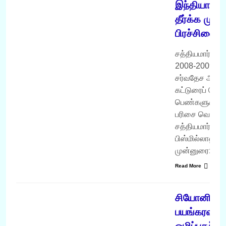
இந்தியாவில்
தீர்க்க முடி
பிரச்சினைய
சத்தியமார்க்கம
2008-2009 ஆ
சர்வதேச அள
கட்டுரைப் போட்ட
பெண்களுக்கா
பரிசை வென்ற 
சத்தியமார்க்கம்
பிஸ்மில்லாஹிர்
முன்னுரை: “இந
Read More
வருடம் 2008
சியோனிச
பயங்கரவாத
ஒழிப்பதற்க