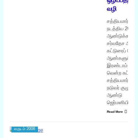
வழி
சத்தியமார்க்கம்
நடத்திய 2008
ஆண்டுக்கான
சர்வதேச அள
கட்டுரைப் போட்ட
ஆண்களுக்கா
இரண்டாம் பரி
வென்ற கட்டுர
சத்தியமார்க்கம
நடுவர் குழு. 1
ஆண்டு
ஜெர்மனியில்…
Read More
வருடம் 2008