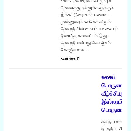
உலக அமைதியை விரும்பும்
அனைத்து நல்லுங்களுக்கும்
இக்கட்டுரை சமர்ப்பணம்….
முன்னுரை:- உலகெங்கிலும்
அமைதியின்மையும் கவலையும்
நிறைந்த காலகட்டம் இது.
அமைதி என்பது கொஞ்சம்
கொஞ்சமாக…
Read More
வருடம் 2008
உலகப்
பொருளாதா
வீழ்ச்சியும்
இஸ்லாமிய
பொருளாதார
சத்தியமார்க்கம்
நடத்திய 2008