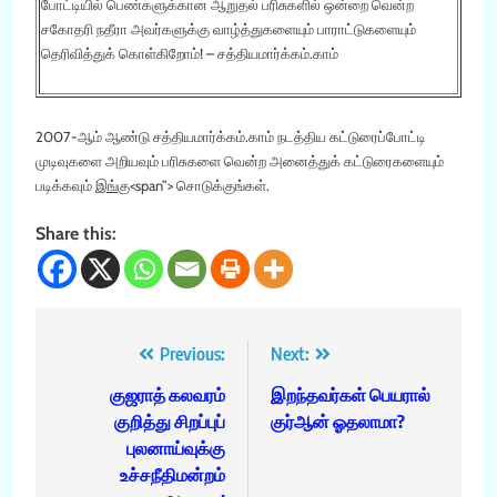
போட்டியில் பெண்களுக்கான ஆறுதல் பரிசுகளில் ஒன்றை வென்ற
சகோதரி நதீரா அவர்களுக்கு வாழ்த்துகளையும் பாராட்டுகளையும்
தெரிவித்துக் கொள்கிறோம்! – சத்தியமார்க்கம்.காம்
2007-ஆம் ஆண்டு சத்தியமார்க்கம்.காம் நடத்திய கட்டுரைப்போட்டி
முடிவுகளை அறியவும் பரிசுகளை வென்ற அனைத்துக் கட்டுரைகளையும்
படிக்கவும்
இங்கு
<span”> சொடுக்குங்கள்.
Share this:
Post
Previous:
Next:
navigation
குஜராத் கலவரம்
இறந்தவர்கள் பெயரால்
குறித்து சிறப்புப்
குர்ஆன் ஓதலாமா?
புலனாய்வுக்கு
உச்சநீதிமன்றம்