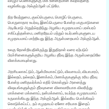
வாழும் பெண்களுக்கு மிக உன்னதமான கவுரவத்தை
வழங்கியது அல்குர்ஆன் மட்டுமே.
நிற வேற்றுமை, குலப்பெருமை, மொழிப் பெருமை,
பொருளாதார உயர்வு, இனப்பெருமை போன்ற பாகுபாடுகளை
அடியோடு அறுத்தெறிந்து அழகிய சமுதாயமாய் பரஸ்பரம்
சகிப்புத்தன்மை, மனிதநேயம் மற்றும் உயர்பண்புகளுடைய
சமுதாயமாய் மாற்றியது இந்த அருள்மறையாம் அல்குர்ஆன்.
உலகு தோன்றியதிலிருந்து இறுதிநாள் வரை ஏற்படும்
பிரச்சினைகளுக்குரிய அழகிய தீர்வு இந்த அருள்மறையிலே
விளக்கமாயுள்ளது.
அரசியலாகட்டும், ஆன்மீகமாகட்டும், விவசாயம், வியாபாரம்,
இல்லறம், நல்லறம், இணக்கம், பிணக்குகளுக்கு உரிய தீர்வு
போன்ற மனிதவர்க்கம் எதிர் கொள்ளும் அனைத்து
விஷயங்களுக்கும் தீர்வுகளை விலாவாரியாக விவரித்து
மாக்களை மக்களாய், நன்மக்களாய், உயர்ந்த சமுதாயமாய்
உருவாக்கியது இந்த அல்குர்ஆன். இவ்வரிய பொக்கிஷம்
கொடுக்கப்பட்ட நம் சமுதாயம் ஏனோ சரியாக இதைப்