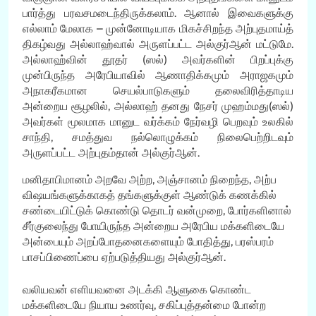
பார்த்து பரவசமடைந்திருக்கலாம். ஆனால் இவைகளுக்கு
எல்லாம் மேலாக – முன்னோடியாக மிகச்சிறந்த அற்புதமாய்த்
திகழ்வது அல்லாஹ்வால் அருளப்பட்ட அல்குர்ஆன் மட்டுமே.
அல்லாஹ்வின் தூதர் (ஸல்) அவர்களின் பிறப்புக்கு
முன்பிருந்த அரேபியாவில் ஆணாதிக்கமும் அராஜகமும்
அநாகரீகமான செயல்பாடுகளும் தலைவிரித்தாடிய
அன்றைய சூழலில், அல்லாஹ் தனது நேசர் முஹம்மது(ஸல்)
அவர்கள் மூலமாக மானுட வர்க்கம் நேர்வழி பெறவும் உலகில்
சாந்தி, சமத்துவ நல்லொழுக்கம் நிலைபெற்றிடவும்
அருளப்பட்ட அற்புதம்தான் அல்குர்ஆன்.
மனிதாபிமானம் அறவே அற்ற, அஞ்சானம் நிறைந்த, அற்ப
விஷயங்களுக்காகத் தங்களுக்குள் ஆண்டுக் கணக்கில்
சண்டையிட்டுக் கொண்டு தொடர் வன்முறை, போர்களினால்
சீர்குலைந்து போயிருந்த அன்றைய அரேபிய மக்களிடையே
அன்பையும் அறப்போதனைகளையும் போதித்து, பரஸ்பரம்
பாசப்பிணைப்பை ஏற்படுத்தியது அல்குர்ஆன்.
வலியவன் எளியவனை அடக்கி ஆளுகை கொண்ட
மக்களிடையே நியாய உணர்வு, சகிப்புத்தன்மை போன்ற