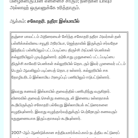
பிழைகளிருப்பின் என்னைச் சாரும்; நிறைகள் யாவும்
அல்லாஹ் ஒருவனுக்கே உரித்தாகும்.
ஆக்கம்:
சகோதரி. நதீரா இஸ்மாயீல்
தஞ்சை மாவட்டம் அதிரையைச் சேர்ந்த சகோதரி நதீரா அவர்கள் தன்
பள்ளிக்கல்வியை சவூதி அரேபியா, ஜெத்தாவில் இருக்கும் சர்வதேச
இந்தியப் பள்ளியிலும் பட்டப்படிப்பை திருச்சி அய்மன் பெண்கள்
கல்லூரியிலும் முடித்துள்ளார். தற்போது முதுகலைப் பட்டப்படிப்பை
திருச்சி காவேரி பெண்கள் கல்லூரியில் தொடரும் இவர் முனைவர் பட்டம்
பெறும் ஆவலிலும் படிப்பைத் தொடர உள்ளார். கல்லூரியில் சக
தோழியரிடம் இஸ்லாமிய அழைப்புப் பணியிலும் ஈடுபட்டுள்ளார்.
இவரது கணவர் இஸ்மாயில் குவைத்தில் பணிபுரிந்து வருகிறார்.
விரைவில் குவைத் சென்று கணவருடன் இணைய உள்ளதாகக்
கூறியிருக்கும் சகோதரி பல்வேறு இஸ்லாமியக் கட்டுரைகளை
எழுதியுள்ளார். இவரது எழுத்தார்வத்துக்குப் பெற்றோரும் கணவரும்
உறுதுணையாக இருப்பதாகவும் கூறியுள்ளார்.
2007-ஆம் ஆண்டுக்கான சத்தியமார்க்கம்.காம் நடத்திய கட்டுரைப்