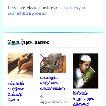
This site uses Akismet to reduce spam.
Learn how your
comment data is processed.
தொடர்புடையவை:
வளைகுடா
வாழ்க்கை –
கல்வியில்
வரமா? சாபமா?
உயர்நிலை
இஸ்லாம்
மேம்பாடு
கூறும் சமூக
அடைய…
சத்தியமார்க்கம்
31/07/2008
ஒற்றுமை!