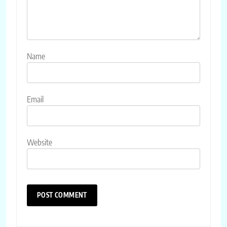
Name
Email
Website