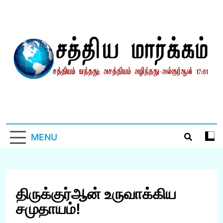
Skip
to
content
சத்தியமார்க்கம்.காம்
சத்தியம் வந்தது; அசத்தியம் அழிந்தது! – திருக்குர்ஆன்
MENU
திருக்குர்ஆன் உருவாக்கிய
சமுதாயம்!