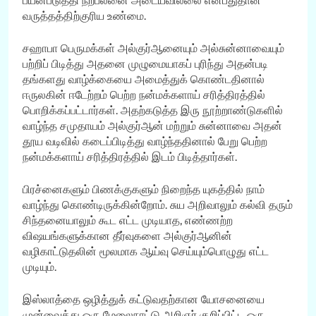
பயன்படுத்தி நற்பலனை அடையவில்லை என்பதுதான்
வருத்தத்திற்குரிய உண்மை.
சஹாபா பெருமக்கள் அல்குர்ஆனையும் அல்சுன்னாவையும்
பற்றிப் பிடித்து அதனை முழுமையாகப் புரிந்து அதன்படி
தங்களது வாழ்க்கையை அமைத்துக் கொண்டதினால்
ஈருலகின் ஈடேற்றம் பெற்ற நன்மக்களாய் சரித்திரத்தில்
பொறிக்கப்பட்டார்கள். அதற்கடுத்த இரு நூற்றாண்டுகளில்
வாழ்ந்த சமுதாயம் அல்குர்ஆன் மற்றும் சுன்னாவை அதன்
தூய வடிவில் கடைப்பிடித்து வாழ்ந்ததினால் பேறு பெற்ற
நன்மக்களாய் சரித்திரத்தில் இடம் பிடித்தார்கள்.
பிரச்னைகளும் பிணக்குகளும் நிறைந்த யுகத்தில் நாம்
வாழ்ந்து கொண்டிருக்கின்றோம். சுய அறிவாலும் கல்வி தரும்
சிந்தனையாலும் கூட எட்ட முடியாத, எண்ணற்ற
விஷயங்களுக்கான தீர்வுகளை அல்குர்ஆனின்
வழிகாட்டுதலின் மூலமாக ஆய்வு செய்யும்பொழுது எட்ட
முடியும்.
இஸ்லாத்தை ஒழித்துக் கட்டுவதற்கான யோசனையை
முன்வைத்து ஒரு மேலைநாட்டு அறிஞர் குறிப்பிட்ட ஒரு