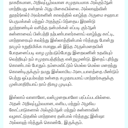
நாகரீகமான, அறிவுப்பூர்வமான சமுதாயமாக அல்குர்ஆன்
மாற்றியது என்றால் அது மிகையில்லை. அல்லாஹ்வின்
தூதர்(ஸல்) அவர்களின் காலத்தில் வாழ்ந்த அருமை சஹாபா
பெருமக்கள் மற்றும் அதற்குப் பிந்தைய இரண்டு
நூற்றாண்டில் வசித்த நன்மக்கள் எப்படி குர்ஆன்
சுன்னாவைப் பின்பற்றி நற்பண்பாளர்களாய் வாழ்ந்து காட்டி,
மாற்றாரையும் கவர்ந்து இஸ்லாத்தின்பால் ஈர்த்தது போன்று
நாமும் உறுதிமிக்க ஈமானுடன் இந்த அருள்மறையின்
போதனைப்படி வாழ முற்படும்போது இறைவனின் உதவியும்
வெற்றியும் நம் சமுதாயத்திற்கு என்றுமுண்டு. இதைப் புரிந்து
கொண்டால் போதும். நம்மைவிட்டும் மெல்ல மெல்ல மறைந்து
கொண்டிருக்கும் நமது இஸ்லாமிய அடையாளத்தை மீண்டும்
பெற்று ஒப்புயர்வற்ற உன்னத சமுதாயமாய் மாற்றார்களுக்கு
முன்மாதிரியாய் நாம் திகழ முடியும்.
இஸ்லாம் வாளாலோ, வன்முறையாலோ பரப்பப்படவில்லை.
அதன் அறிவுப்பூர்வமான, எளிய, மற்றும் அழகிய
கோட்பாடுகளால் அல்குர்ஆன் மற்றும் சுன்னாவின்
வழகாட்டுதலில் மாற்றாரை தன்பால் ஈர்த்தது; இன்ஷா
அல்லாஹ் ஈர்த்துக் கொண்டே இருக்கும்.