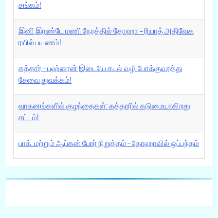
சங்கம்!
இனி இரண்டே மணி நேரத்தில் தோஹா – ரியாத் அதிவேக
ரயில் பயணம்!
கத்தார் – பஹ்ரைன் இடையே கடல் வழி போக்குவரத்து
சேவை துவக்கம்!
வாகனங்களில் குழந்தைகள்: கத்தாரில் கடுமையாகிறது
சட்டம்!
பாக். மற்றும் ஆப்கன் போர் நிறுத்தம் – தோஹாவில் ஒப்பந்தம்