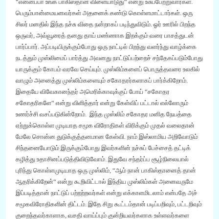
“
என்னப்பா உங்க பாகிஸ்தான் விளையாடுது
“
என்று உசுப்பேற்றுவார்கள்.
பெரும்பான்மையனவர்கள் அதனைக் கண்டு கொள்ளமாட்டார்கள். ஒரு
சிலர் மனதில் இந்த நச்சு விதை நன்றாகப் படிந்துவிடும்.
ஓர்
ஊரில் பிறந்த
ஒருவர்,
அவ்வூரை
த்
தனது தாய் மண்ணாக இறக்கும் வரை பாசத்துடன்
பார்
ப்பார்
. அப்படியிருக்கும்போது ஒரு நாட்டில் பிறந்து வளர்ந்து வாழ்க்கை
நடத்தும் முஸ்லிமைப் பார்த்து அவனது நாட்டுப்பற்றை
ச்
சந்தேகப்படும்போது
யாருக்கும் கோபம் வரவே செய்யும். முஸ்லிம்களைப் பொ
ரு
த்தவரை உலகில்
வாழும் அனைத்து முஸ்லிம்களையும் சகோதரர்களாகப் பார்க்கிறோம்.
இதையே விவேகானந்தர் அமெரிக்கா
வுக்குப் போய்
“
சகோதர
சகோதரிகளே
“
என்
று விளித்தார் என்று கேள்விப் பட்டால்
எல்லோரும்
உணர்ச்சி வசப்படுகின்றோம். இந்த முஸ்லிம் சகோதர மனித நேயத்தை
ஏற்றுக்கொள்ள முடியாத சமூக விரோதிகள் விரிக்கும் முதல் வலைதான்
மேலே சொன்ன துடுக்குத்தனமான கேள்வி.
நாம் இஸ்லாமிய அறிவோடும்
சிந்தனையோடும் இருக்கும்போது இவர்களின் நச்சுப் பேச்சைத் தட்டிக்
கழித்து உதாசினப்படுத்திவிடுவோம். இதுவே சந்தர்ப்ப சூழ்நிலையால்
புரிந்து கொள்ளமுடியாத ஒரு முஸ்லிம்
,
“
ஆம் நான் பாகிஸ்தானைத் தான்
ஆதரிக்கிறேன்
“
என்று கூறிவிட்டால் இந்திய முஸ்லிம்கள் அனைவருமே
இப்படித்தான் நாட்டுப் பற்றற்றவர்கள் என்று எக்காளமிடலாம் என்பதே அச்
சமூகவிரோதிகளின் திட்டம். இதே சிறு கூட்டம்தான் படிப்பறிவும்
,
பட்டறிவும்
குறைந்தவர்காளாக, வசதி வாய்ப்பும் குன்றியவர்களாக உள்ளவர்களை