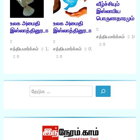
வீழ்ச்சியும்
இஸ்லாமிய
பொருளாதாரமும்!
உலக அமைதி
உலக அமைதி
இஸ்லாத்தினூடாக
இஸ்லாத்தினூடாக
சத்தியமார்க்கம்
16/
0
சத்தியமார்க்கம்
12/08/2009
சத்தியமார்க்கம்
02/07/2009
0
0
Search