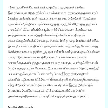
ஏதோ ஒரு விதத்தில் தனி மனிதனுக்கோ
,
ஒரு சமூகத்துக்கோ
இழைக்கப்படும் அநீதி தீர்க்கப்படாமல் காலம் கடத்தபடுவதே
தீவிரவாதம்
தோன்றுவதற்குரிய உண்மையான காரணமாகும்
. அதேபோல்
‘
போலியாக
உருவாக்கப்படும் தீவிரவாதம்
‘
என்பது
ஒரு மதத்தின் மீதோ ஒரு குறிப்பிட்ட
சமூகத்தின் மீதோ ஏற்படும் காழ்ப்புணர்ச்சியும் அதனைத் தங்கள் சுய
நலத்துக்காகப் பயன் படுத்திக்கொள்ளும் அரசியல்வாதிகளும்
மதவாதிகளும்
உற்பத்தி செய்வது
. ஆகவே இன்று நமது இந்தியாவில் இந்த
இரண்டு வகையான தீவிரவாதங்களும் உண்டென்றால் அது மிகையாகாது.
இவற்றை அடியோடு ஒழிக்க முடியுமா என்றால் கண்டிப்பாக முடியும் என்பதே
எனது பதில். உண்மையான தீவிரவாதப் போக்கில் உள்ளவர்களின்
காரணத்தை கண்டறிந்து அதனை எவ்வித விரோதப் போக்கும் இல்லாமல்
அவர்களுக்கு வழங்க வேண்டிய நியாயமான உரிமைகளை அரசும்
,
சம்பந்தப்
பட்டவர்களும் வழங்கிவிட்டால் கண்டிப்பாக இந்த
த்
தீவிரவாதிகள்
தங்களின் வழியை மாற்றிக்கொண்டு உணர்ந்து திருந்தி நல்வழிப்பாதைக்கு
வந்து விடுவார்கள் என்பதில் ஐயமில்லை. ஆகவே இந்த
த்
தீவிரவாதம்
நேரடியாக
,
வெளிப்படையாகத் தீர்க்க வல்லது. தீர்ப்பது அரசின்
துணிவையும்
திறமையையும் மட்டும் பொறுத்ததே என்று கூறலாம்.
போலி
த்
தீவிரவாதம்: