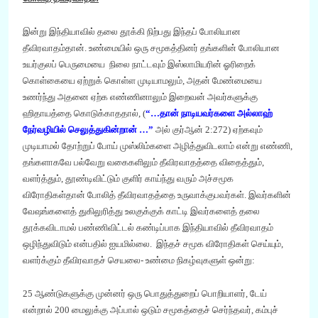
இன்று இந்தியாவில் தலை தூக்கி நிற்பது இந்த
ப்
போலியான
தீவிரவாதம்தான். உண்மையில் ஒரு சமூகத்தினர் தங்களின் போலியான
உயர்குலப் பெருமையை நிலை நாட்டவும் இஸ்லாமியரின் ஓரிறைக்
கொள்கையை ஏற்றுக் கொள்ள முடியாமலும்
,
அதன் மேண்மையை
உணர்ந்து அதனை ஏற்க எண்ணினாலும் இறைவன் அவர்களுக்கு
ஹிதாயத்தை கொடுக்காததால்
, (
“…
தான் நாடியவர்களை அல்லாஹ்
நேர்வழியில் செலுத்துகின்றான் …”
அல் குர்ஆன்
2:272
) ஏற்கவும்
முடியாமல் தோற்றுப் போய்
முஸ்லிம்களை
அழித்துவிடலாம் என்று எண்ணி
,
தங்களாகவே பல்வேறு வகைகளிலும் தீவிரவாதத்தை விதைத்தும்
,
வளர்த்தும்
,
தூண்டிவிட்டும் குளிர் காய்ந்து வரும் அச்சமூக
விரோதிகள்தான்
போலித் தீவிரவாதத்தை உருவாக்குபவர்கள்
. இவர்களின்
வேஷங்களைத் துகிலுரித்து உலகுக்குக் காட்டி இவர்களைத் தலை
தூக்கவிடாமல் பண்ணிவிட்டல் கண்டிப்பாக இந்தியாவில் தீவிரவாதம்
ஒழிந்துவிடும் என்பதில் ஐயமில்லை. இந்த
ச்
சமூக விரோதிகள் செய்யும்
,
வளர்க்கும் தீவிரவாதச் செயலை- உண்மை நிகழ்வுக
ளுள் ஒன்று
:
25
ஆண்டுகளுக்கு முன்னர் ஒரு பொதுத்துறை
ப்
பொறியாளர்
,
டேய்
என்றால்
200
மைலுக்கு அப்பால் ஒடும் சமூகத்தைச் செர்ந்தவர்
,
கம்புச்