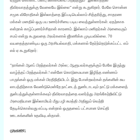
ஏற்றுக் கொண்ட பின்பு உண்மையை அறிந்ததும்
“
இஸ்லாத்தில்
தீவிரவாதத்துக்கு வேலையே இல்லை
“
என்று கூறுகிறார். மேலே சொன்ன
சமூக விரோதிகள் இஸ்லாத்தை இப்படியெல்லாம் சித்தரித்து
,
சாதரண
மக்கள் மனதில் ஒரு பய உணர்ச்சியை படிய வைத்துள்ளார்கள். ஏதற்காக
என்றால்
கா
ழ்ப்புணர்ச்சிதான் காரணம். இஸ்லாம் மனிதர்கள் அனைவரும்
சமம் என்று கூறுவதை அவர்களால் ஜீரணிக்க முடியவில்லை.
70
வயதைத்தாண்டிய ஒரு அரசியல்வாதி
,
மக்களால் தேர்ந்தெடுக்கப்பட்ட எம்
எல் ஏ கூறுகிறார்:
“
நாங்கள் ஆளப் பிறந்தவர்கள் அல்ல
;
ஆளுபவர்க
ளுக்கும்
மேலே இருந்து
வா
ழ்த்தப் பிறந்தவர்கள்.! என்னே கொடுமையான இழிந்த எண்ணம்
பாருங்கள் ஒரு மக்கள் பிரதிநிதியிடம். இது போன்றவர்கள் தங்களின் சுய
லாபத்திற்காக வேண்டுமென்றே நாட்டைத் துண்டாடவும் நாட்டு மக்களைத்
துன்பத்துக்குள்ளாக்கவும் தீவிரவாதத்தை வளர்த்து அரங்கேற்றிவிட்டு
அமைதியான இஸ்லாமியர் மீது பழி சுமத்தி அதிலும் வெற்றி
தே
டிக்கொள்வது எப்படி என்றால் ஒருதலைப் பட்சமான செய்தி
ஊடகங்களின் உதவியுடன்தான்.
முடிவுரை: