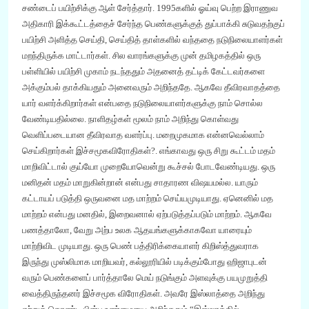
சண்டைப் பயிற்சிக்கு ஆள் சேர்த்தார்.
1995
களில் ஓய்வு பெற்ற இராணுவ
அதிகாரி இக்கூட்டத்தைச் சேர்ந்த பெண்களுக்கு
த்
துப்பாக்கி சு
டுவதற்குப்
பயிற்சி அ
ளி
த்த செய்தி
,
செய்தித் தாள்களில் வந்ததை நடுநிலையாளர்கள்
மறந்திருக்க மாட்டார்கள். சில வாரங்களுக்கு முன் தமிழகத்தில் ஒரு
பள்ளியில் பயிற்சி முகாம் நடந்ததும் அதனைத் தட்டிக் கேட்டவர்களை
அக்கும்பல் தாக்கியதும் அனைவரும் அறிந்ததே. ஆகவே தீவிரவாதத்தை
யார் வளர்க்கிறார்கள் என்பதை நடுநிலையாளர்களுக்கு நாம் சொல்ல
வேண்டியதில்லை.
நாளிதழ்கள் மூலம் நாம் அறிந்து கொள்வது
வெளிப்படையான
தீவிரவாத வளர்ப்பு. மறைமுகமாக என்னவெல்லாம்
செய்கிறார்கள் இச்சமூகவிரோதிகள்
?
. எங்காவது ஒரு சிறு கூட்டம் மதம்
மாறிவிட்டால் குய்யோ முறையோவென்று கூச்சல் போடவேண்டியது. ஒரு
மனிதன் மதம் மாறுகின்றான் என்பது சாதாரண விஷயமல்ல. யாரும்
கட்டாயப் படுத்தி ஒருவனை மத மாற்றம் செய்யமுடியாது. ஏனெனில் மத
மாற்றம் என்பது மனதில்
,
இறைவனால் ஏற்படுத்தப்படும் மாற்றம். ஆகவே
பணத்தாலோ
,
வேறு அற்ப உலக ஆதயங்களுக்காகவோ யாரையும்
மாற்றிவிட முடியாது. ஒரு பெண் பத்திரிக்கையாளர் கிறிஸ்த்
து
வராக
இருந்து முஸ்லிமாக மாறியவர்
,
கல்லூரியில் படிக்கும்போது
ஹி
ஜாபுடன்
வரும் பெண்களைப் பார்த்தாலே மெய்
நடுங்கும்
அளவுக்கு பயமுறுத்தி
வைத்திருந்தனர் இச்சமூக விரோதிகள். அவரே இஸ்லாத்தை அறிந்து