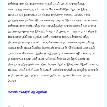
உண்மையான தீவிரவாதத்தை
அதன் அடிப்படைக்
காரணத்தை
கண்டறிந்து களைந்து விட்டால் உடனே விலகிவிடும். ஆனால் இந்த
ப்
போலியாக உருவாக்கப்படும் தீவிரவாதத்தைக் களைய அரசும்
,
அர
சு
இயந்திரங்களும்
,
செய்தி ஊடகங்களும்
,
சமூக ஆர்வலர்களும் உண்மையை
,
உண்மையாகக் கண்டறிந்து தீவிரவாதத்துக்கு காரணமானவர்கள் யாராக
இருந்தாலும் ஜாதி மத இன நிற வேறுபாடு இன்றி சட்டத்தின் முன் நிறுத்தி
நியாயமான தீர்ப்பை வழங்கி தண்டனையை நிறைவேற்றினால் எந்த
தீவிரவாதியும்
உருவாக
மாட்டான்
,
அவனை உருவாக்குபவர்களும் நசிந்து
விடுவார்கள்.
எல்லாம் வல்ல இறைவன் உதவியால் இந்தியாவும் அமைதிப்
பூங்காவாக விளங்கும். இதில் நாம் இந்திய முஸ்லிம்கள் விழிப்புணர்வுடன்
ஒருவருக்கொருவர் அன்புடன் நன்மையில் உதவி செய்துகொண்டும்
,
தீயவற்றை தடுத்துக்கொண்டும்
,
அல்குர் ஆனில் இறைவன் அருளியுள்ளபடி
,
நபி(ஸல்) அவர்களின் சொல்
,
செயல்
,
அங்கீகாரத்தின்படி வாழ்ந்து வந்தால்
நாடும் நலம்பெறும். நாமும் பயன்பெறுவோம் மறுமையில் சுவனத்தைப்
பெற்று.
ஆக்கம்: சகோதரி ஜெ ஜெஸிலா