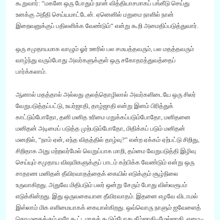
கூறுவார்:
“
மகனே ஒரு போதும் நான் வித்தியாசமாகப் பங்கீடு செய்து
உனக்கு அநீதி செய்யமாட்டேன். ஏனெனில் மறுமை நாளில் நான்
இறைவனுக்குப் பதிலளிக்க வேண்டும்
“
என்று கூறி அமைதிப்படுத்துவார்.
ஒரு சமுதாயமாக வாழும்
ஓர்
ஊரில் பல சமயத்தவரும்
,
பல மதத்தவரும்
வாழ்ந்து வரும்போது அவர்களுக்குள் ஒரு சகோதரத்துவத்தைப்
பார்க்கலாம்.
ஆனால் மதத்தால் அல்லது குலத்தொழிலால் அவர்களிடையே ஒரு சிலர்
வேறுபடுத்
தப்பட்டு,
உயர்ஜாதி
,
தாழ்ஜாதி என்று இனம் பிரித்துக்
காட்டும்போதோ
,
தனி மனித உரிமை மறுக்கப்படும்போதோ
,
மனிதனை
மனிதன் அடிமைப் படுத்த முற்படும்போதோ
,
மிதிக்கப் படும் மனிதன்
மனதில்
,
“
நாம் ஏன்
,
எந்த விதத்தில் தாழ்வு
?”
என்ற ஏக்கம் ஏற்பட்டு சிறிது
,
சிறிதாக அது மற்றவர்மேல் வெறுப்பாக மாறி
,
தம்மை வேறுபடுத்தி இழிவு
செய்யும் சமுதாய விஷமிகளுக்கு
ப்
பாடம் கற்பிக்க வேண்டும் என்று ஒரு
சாதரண மனிதன் தீவிரவாதத்தைக் கையில் எடுக்கும் சூழ்நிலை
உருவாகிறது. அதுவே மிதிபடும் பலர் ஒன்று சேரும் போது விஸ்வரூபம்
எடுக்கின்றது. இது ஒருவகையான தீவிரவாதம். இதனை எழவே விடாமல்
இஸ்லாம்
மிக
எளிமையாகக் கையாள்கிறது. ஒவ்வொரு நாளும் ஐவேளைத்
தொழுகைக்கும் ஒரே கூட்டமாகக் கூடும்போது கீழ்ஜாதி
–
மேல்ஜாதி
,
ஏழை
–