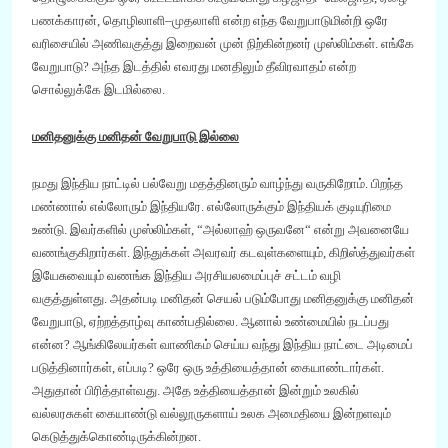
பணக்காரன்
,
தொழிலாளி
–
முதலாளி என்ற எந்த வேறுபாடுமின்றி ஒரே
வரிசையில் அணிவகுத்து இறைவன் முன் நிற்கின்றனர் முஸ்லிம்கள். எங்கே
வேறுபாடு
? அந்த இடத்தில்
எ
வரது
மனதிலும் தீவிரவாதம் என்ற
சொல்லுக்கே இடமில்லை.
மனிதனுக்கு மனிதன் வேறுபாடு இல்லை
நமது இந்திய நாட்டில் பல்வேறு மதத்தினரும் வாழ்ந்து வருகிறோம். பிறந்த
மண்ணால் எல்லோரும் இந்தியரே. எல்லோருக்கும் இந்தியக் குடியுரிமை
உண்டு. இவர்களில் முஸ்லிம்கள்
,
“
அல்லாஹ் ஒருவனே
“
என்று அவனையே
வணங்குகிறார்கள். இந்துக்கள் அவரவர் கடவுள்களையும்
,
கிறிஸ்த்
து
வர்கள்
இயேசுவையும் வணங்க இந்திய அரசியலமைப்புச் சட்டம் வழி
வகுத்துள்ளது. அதன்படி மனிதன் செயல் படும்போது மனிதனுக்கு மனிதன்
வேறுபாடு
,
ஏற்றத்தாழ்வு காண்பதில்லை. ஆனால் உண்மையில் நடப்பது
என்ன
?
ஆங்கிலேயர்கள் வாணிகம் செய்ய வந்து இந்திய நாட்டை அடிமைப்
படுத்தினார்கள்
,
எப்படி
?
ஒரே ஒரு உத்தியைத்தான் கையாண்டார்கள்.
அதுதான் பிரித்தாள்வது. அதே உத்தியைத்தான் இன்றும் உலகில்
வல்லரசுகள் கையாண்டு வல்லூருகளாய் உலக அமைதியை இன்றளவும்
கெடுத்துக்கொண்டிருக்கின்றன.