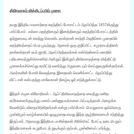
தீவிரவாத
ம்
வித்திடப்படும் முறை
:
நமது இந்திய வரலாற்
றை
சுதந்திரப் போராட்டம் ஆரம்பித்த
1857
லிருந்து
பார்ப்போம். எல்லா மதத்தினரும்
இனத்தினரும் சுதந்திரப்போரட்டத்தில்
ஒற்றுமையுடன் கலந்து கொண்டதால்தான் காந்தி அஹிம்ஸா முறையில்
சுதந்திரத்தைப் பெற முடிந்தது. ஆனால் ஒரு குறிப்பிட்ட சமுதாயத்தினர்
தாங்கள்தான் உயர் ஜாதி
,
ஆளப்பிறந்தவர்கள் என்றெல்லாம் மனதில்
பதியவைத்துக்கொண்டு அன்றும் இன்றும் தீவிரவாதத்தை வித்திட்டு
முளைக்கச்செய்து உரமிட்டு வளர்த்து அறுவடையும் செய்துவருகின்றார்கள்.
அவர்களின் போலி வேஷத்தை இறைவன் வெளிக்காட்ட ஆரம்பித்து
விட்டான் என்பதற்கு மாலேகான் நிகழ்வு ஓர் எடுத்துக்காட்டு.
இந்தச் சமூக விரோதிகள்
–
ஆம்! தீவிரவாதத்தை வைத்து மனித
உயிர்களைக்குடித்து பணம் பண்ணுபவர்களை அப்படித்தான் அழைக்க
வேண்டும்
,
விதையிடுகிறார்கள் என்று பார்ப்போம். பொதுவாக ஒவ்வொரு
முஸ்லிமும் வாழ்க்கையில் ஒருமுறையாவது இந்த சூழ்நிலையை
ச்
சந்தித்து
இருப்பார். அதாவது இந்தியா பாகிஸ்தான் கிரிக்கெட் போட்டி நடைபெறும்.
இந்தியாவைக் கூறுபோடத் துடிக்கும் கும்பல்
,
முஸ்லிமைப் பார்த்து
,