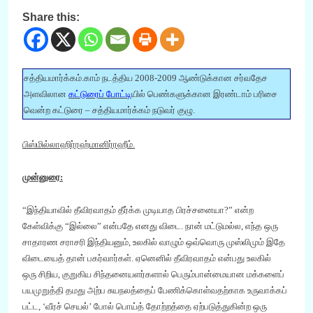
Share this:
சத்தியமார்க்கம்.காம் நடத்திய 2008-2009 ஆண்டுக்கான சர்வதேச
அளவிலான
கட்டுரைப் போட்டி
யில்
பெண்களுக்கான இரண்டாம் பரிசை
வென்ற கட்டுரை – சத்தியமார்க்கம் நடுவர் குழு.
பிஸ்மில்லாஹிர்ரஹ்மானிர்ரஹீம்.
முன்னுரை:
“
இந்தியாவில்
தீவிரவாதம்
தீர்க்க
முடியாத
பிரச்சனையா
?”
என்ற
கேள்விக்கு “
இல்லை
” என்பதே எனது
விடை.
நான்
மட்டுமல்ல
,
எந்த ஒரு
சாதாரண சராசரி இந்தியனும்
,
உலகில் வாழும் ஒவ்வொரு முஸ்லிமும் இதே
விடையைத் தான் பகர்வார்கள். ஏனெனில் தீவிரவாதம் என்பது உலகில்
ஒரு சிறிய
,
குறுகிய சிந்தனையளர்களால் பெரும்பா
ன்
மையான மக்களைப்
பயமுறுத்தி தமது அற்ப சுயநலத்தைப் பேணிக்கொள்வ
தற்காக உருவாக்கப்
பட்ட, ‘வீரச் செயல்’ போல் பொய்த் தோற்றத்தை ஏற்படுத்துகின்ற ஒரு