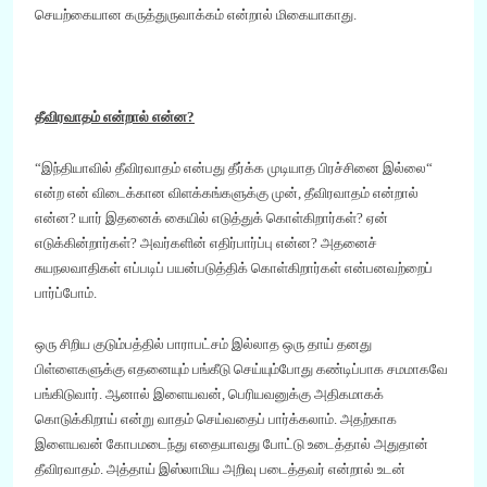
செயற்கையான கருத்துருவாக்கம்
என்றால் மிகையாகாது.
தீவிரவாதம் என்றால் என்ன
?
“இந்தியாவில் தீவிரவாதம் என்பது தீர்க்க முடியாத பிரச்சினை
இல்லை
“
என்ற என் விடைக்
கான விளக்கங்களுக்கு
முன்
,
தீவிரவாதம் என்றால்
என்ன
?
யார் இதனை
க் கையில்
எடுத்துக் கொள்கிறார்கள்
?
ஏன்
எடுக்கின்றார்கள்
?
அவர்களின் எதிர்பார்ப்பு என்ன
?
அதனைச்
சுயநலவாதிகள் எப்படிப் பயன்படுத்திக் கொள்கிறார்கள் என்
பனவற்றைப்
பார்ப்போம்.
ஒரு சிறிய குடும்பத்தில்
பாராபட்சம் இல்லாத ஒரு
தாய் தனது
பிள்ளைகளுக்கு எதனையும் பங்கீடு செய்யும்போது கண்டிப்பாக சமமாகவே
பங்கிடுவார். ஆனால் இளையவன்
,
பெரியவனுக்கு அதிகமாகக்
கொடுக்கிறாய் என்று வாதம் செய்வதைப் பார்க்கலாம்.
அதற்காக
இளையவன் கோப
மடைந்து எதையாவது போட்டு
உடைத்தால் அதுதான்
தீவிரவாதம். அத்தாய் இஸ்லாமிய அறிவு படைத்தவர் என்றால் உடன்