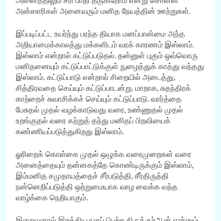
அனைத்திலும் சரி பாதி தருகிறோம் என்று சொன்ன
அன்ஸாரிகள் அனைவரும் மனித நேயத்தின் ஊற்றுகள்.
இப்படிப்பட்ட உயர்ந்து பரந்த தியாக மனப்பான்மை அந்த
அறியாமைக்காலத்து மக்களிடம் வரக் காரணம் இஸ்லாம்.
இஸ்லாம் என்றால் கட்டுப்படுதல். தன்னுள் புகும் ஒவ்வொரு
மனிதனையும் கட்டுப்பாட்டுக்குள் நுழைத்துக் காத்து வந்தது
இஸ்லாம். கட்டுப்பாடு என்றால் சிறையில் அடைத்து,
சித்திரவதை செய்யும் கட்டுப்பாடன்று. மாறாக, சுதந்திரக்
காற்றைச் சுவாசிக்கச் செய்யும் கட்டுப்பாடு. வார்த்தை
பேசுதல் முதல் வழக்காடுவது வரை, உண்ணுதல் முதல்
உறங்குதல் வரை கற்றுத் தந்து மனிதப் பிறவியைக்
கண்ணியப்படுத்துகிறது இஸ்லாம்.
ஓரிறைக் கொள்கை முதல் ஒழுக்க வரைமுறைகள் வரை
அனைத்தையும் தன்னகத்தே கொண்டிருக்கும் இஸ்லாம்,
இம்மனித சமுதாயத்தைச் சீர்படுத்தி, சீர்திருத்தி
நன்னெறிப்படுத்தி ஒற்றுமையாக வாழ வைக்க வந்த
வாழ்க்கை நெறியாகும்.
இறைவனால் இறக்கியருளப் பெற்ற திருக்குர்ஆன் என்னும்