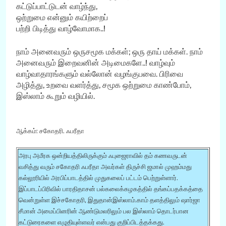
கட்டுப்பாட்டுடன் வாழ்ந்து,
ஒற்றுமை என்னும் கயிற்றைப்
பற்றி பிடித்து வாழ்வோமாக..!
நாம் அனைவரும் ஒருசமூக மக்கள்; ஒரு தாய் மக்கள். நாம்
அனைவரும் இறைவனின் அடிமைகளே..! வாழ்வும்
வாழ்வாதாரங்களும் வல்லோன் வழங்குபவை. பிரிவை
அழித்து, உறவை வளர்த்து, சமூக ஒற்றுமை காண்போம்,
இஸ்லாம் கூறும் வழியில்.
ஆக்கம்: சகோதரி. ஃபரீதா
அரபு அமீரக ஒன்றியத்திலிருக்கும் ஃபுஜைராவில் தம் கணவருடன்
வசித்து வரும் சகோதரி ஃபரீதா அவர்கள் திருச்சி ஜமால் முஹம்மது
கல்லூரியில் அரபிப்பாடத்தில் முதுகலைப் பட்டம் பெற்றுள்ளார்.
இப்பாடப்பிரிவில் பாரதிதாசன் பல்கலைக்கழகத்தில் தங்கப்பதக்கத்தை
வென்றுள்ள இச்சகோதரி, இதுதான்இஸ்லாம்.காம் தளத்திலும் ஷார்ஜா
சீமான் அமைப்பினரின் ஆண்டுமலரிலும் பல இஸ்லாம் தொடர்பான
கட்டுரைகளை எழுதியுள்ளவர் என்பது குறிப்பிடத்தக்கது.