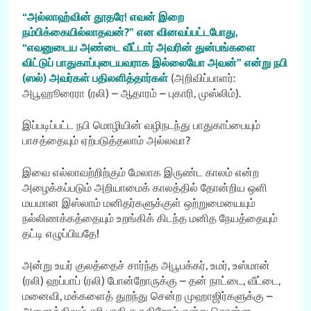
“அல்லாஹ்வின் தூதரே! எவன் இறை
நம்பிக்கையில்லாதவன்?” என வினவப்பட்டபோது,
“எவனுடைய அண்டை வீட்டார் அவரின் துன்பங்களை
விட்டுப் பாதுகாப்புடையவராக இல்லையோ அவன்” என்று நபி
(ஸல்) அவர்கள் பதிலளித்தார்கள்
(அறிவிப்பாளர்:
அபூஹூரைரா (ரலி) – ஆதாரம் – புகாரி, முஸ்லிம்).
இப்படிப்பட்ட நபி மொழியின் வழிநடந்து பாதுகாப்பையும்
பாசத்தையும் ஏற்படுத்தலாம் அல்லவா?
இவை எல்லாவற்றிற்கும் மேலாக இருண்ட காலம் என்ற
அழைக்கப்படும் அறியாமைக் காலத்தில் தோன்றிய ஒளி
மயமான இஸ்லாம் மனிதர்களுக்குள் ஒற்றுமையையும்
நல்லிணக்கத்தையும் உறங்கிக் கிடந்த மனித நேயத்தையும்
தட்டி எழுப்பியதே!
அன்று உயர் குலத்தைச் சார்ந்த அபூபக்கர், உமர், உஸ்மான்
(ரலி) ஹப்பாப் (ரலி) போன்றோருக்கு – தன் நாட்டை, வீட்டை,
மனைவி, மக்களைத் துறந்து சென்ற முஹாஜிர்களுக்கு –