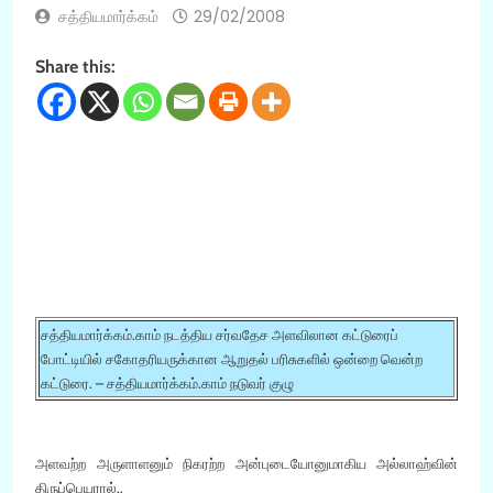
சத்தியமார்க்கம்
29/02/2008
Share this:
சத்தியமார்க்கம்.காம் நடத்திய சர்வதேச அளவிலான கட்டுரைப்
போட்டியில் சகோதரியருக்கான ஆறுதல் பரிசுகளில் ஒன்றை வென்ற
கட்டுரை. – சத்தியமார்க்கம்.காம் நடுவர் குழு
அளவற்ற அருளாளனும் நிகரற்ற அன்புடையோனுமாகிய அல்லாஹ்வின்
திருப்பெயரால்..