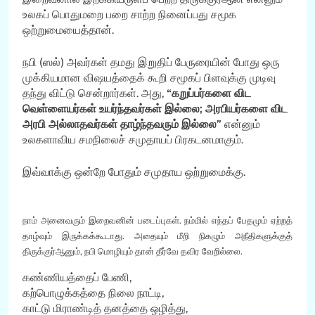
உலகப் பொதுமறை பறை சாற்ற நினைப்பது சமூக
ஒற்றுமையைத்தான்.
நபி (ஸல்) அவர்கள் தமது இறுதிப் பேருரையின் போது ஒரு
முக்கியமான விஷயத்தைக் கூறி சமூகப் பிளவுக்கு முடிவு
தந்து விட்டு சென்றார்கள். அது,
“கறுப்பர்களை விட
வெள்ளையர்கள் உயர்ந்தவர்கள் இல்லை; அரபியர்களை விட
அரபி அல்லாதவர்கள் தாழ்ந்தவரும் இல்லை”
என்னும்
உலகளாவிய சமநிலைச் சமுதாயப் பிரகடனமாகும்.
இவ்வாக்கு ஒன்றே போதும் சமுதாய ஒற்றுமைக்கு.
நாம் அனைவரும் இறைவனின் படைப்புகள். நம்மில் எந்தப் பேதமும் ஏற்றத்
தாழ்வும் இருக்கக்கூடாது. அதையும் மீறி நிகழும் அநீதிகளுக்குத்
திருக்குர்ஆனும், நபி மொழியும் தான் தீர்வே தவிர வேறில்லை.
கண்ணியத்தைப் பேணி,
கற்பொழுக்கத்தை நிலை நாட்டி,
காட்டு மிராண்டித் தனத்தை ஒழித்து,