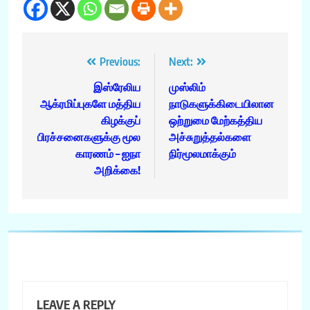
Post
Previous:
Next:
navigation
இஸ்ரேலிய
முஸ்லிம்
ஆக்ரமிப்புகளே மத்திய
நாடுகளுக்கிடையிலான
கிழக்குப்
ஒற்றுமை மேற்கத்திய
பிரச்சனைகளுக்கு மூல
அச்சுறுத்தல்களை
காரணம் – ஐநா
நிர்மூலமாக்கும்
அறிக்கை!
LEAVE A REPLY