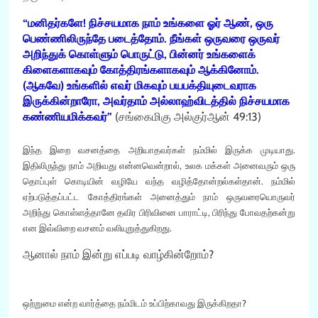
“மனிதர்களே! நிச்சயமாக நாம் உங்களை ஓர் ஆண், ஒரு
பெண்ணிலிருந்தே படைத்தோம். நீங்கள் ஒருவரை ஒருவர்
அறிந்துக் கொள்ளும் பொருட்டு, பின்னர் உங்களைக்
கிளைகளாகவும் கோத்திரங்களாகவும் ஆக்கினோம்.
(ஆகவே) உங்களில் எவர் மிகவும் பயபக்தியுடைவராக
இருக்கின்றாரோ, அவர்தாம் அல்லாஹ்விடத்தில் நிச்சயமாக
கண்ணியமிக்கவர்”
(சங்கைமிகு அல்குர்ஆன் 49:13)
இந்த இறை வசனத்தை அறியாதவர்கள் நம்மில் இருக்க முடியாது.
இதிலிருந்து நாம் அறிவது என்னவென்றால், உலக மக்கள் அனைவரும் ஒரு
தொப்புள் கொடியின் வழியே வந்த வழித்தோன்றல்கள்தான். நம்மில்
ஏற்படுத்தப்பட்ட கோத்திரங்கள் அனைத்தும் நாம் ஒருவரையொருவர்
அறிந்து கொள்ளத்தானே தவிர பிரிவினை பாராட்டி, பிரிந்து போவதற்கன்று
என இவ்விறை வசனம் வலியுறுத்துகிறது.
ஆனால் நாம் இன்று எப்படி வாழ்கின்றோம்?
ஒற்றுமை என்ற வார்த்தை நம்மிடம் உப்பிற்காவது இருக்கிறதா?