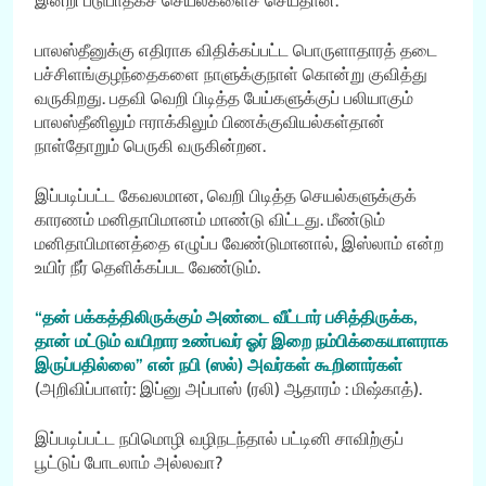
இன்றி படுபாதகச் செயல்களைச் செய்தான்.
பாலஸ்தீனுக்கு எதிராக விதிக்கப்பட்ட பொருளாதாரத் தடை
பச்சிளங்குழந்தைகளை நாளுக்குநாள் கொன்று குவித்து
வருகிறது. பதவி வெறி பிடித்த பேய்களுக்குப் பலியாகும்
பாலஸ்தீனிலும் ஈராக்கிலும் பிணக்குவியல்கள்தான்
நாள்தோறும் பெருகி வருகின்றன.
இப்படிப்பட்ட கேவலமான, வெறி பிடித்த செயல்களுக்குக்
காரணம் மனிதாபிமானம் மாண்டு விட்டது. மீண்டும்
மனிதாபிமானத்தை எழுப்ப வேண்டுமானால், இஸ்லாம் என்ற
உயிர் நீர் தெளிக்கப்பட வேண்டும்.
“தன் பக்கத்திலிருக்கும் அண்டை வீட்டார் பசித்திருக்க,
தான் மட்டும் வயிறார உண்பவர் ஓர் இறை நம்பிக்கையாளராக
இருப்பதில்லை” என் நபி (ஸல்) அவர்கள் கூறினார்கள்
(அறிவிப்பாளர்: இப்னு அப்பாஸ் (ரலி) ஆதாரம் : மிஷ்காத்).
இப்படிப்பட்ட நபிமொழி வழிநடந்தால் பட்டினி சாவிற்குப்
பூட்டுப் போடலாம் அல்லவா?