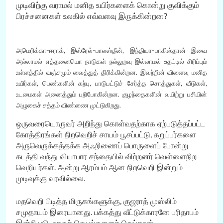
முடிவிற்கு வராமல் மனித உயிர்களைக் கொன்று குவிக்கும்
பிரச்சனைகள் உலகில் எவ்வளவு இருக்கின்றன?
அமெரிக்கா-ஈராக், இஸ்ரேல்-பாலஸ்தீன், இந்தியா-பாகிஸ்தான் இவை
அல்லாமல் எத்தனையொ நாடுகள் நல்லுறவு இல்லாமல் உதட்டில் சிரிப்பும்
உள்ளத்தில் வஞ்சமும் வைத்துத் திரிக்கின்றன. இவற்றின் விளைவு மனித
உயிர்கள், பெண்களின் கற்பு, பாடுபட்டுச் சேர்த்த சொத்துகள், வீடுகள்,
உடமைகள் அனைத்தும் பறிபோகின்றன. குழந்தைகளின் வயிற்று பசியின்
அழுகைச் சத்தம் விண்ணை முட்டுகிறது.
ஒருவரையொருவர் அறிந்து கொள்வதற்காக ஏற்படுத்தப்பட்ட
கோத்திரங்கள் நிறவெறிச் சாயம் பூசப்பட்டு, கறுப்பர்களை
அருவெருக்கத்தக்க அஃறிணைப் பொருளைப் போன்று
கடத்தி வந்து வியாபார சந்தையில் விற்றனர் வெள்ளைநிற
வெறியர்கள். அன்று ஆரம்பம் ஆன நிறவெறி இன்றும்
முடிவுக்கு வரவில்லை.
மதவெறி பிடித்த மிருகங்களுக்கு, குஜராத் முஸ்லிம்
சமுதாயம் இரையானது. பக்கத்து வீட்டுக்காரனே பரிதாபம்