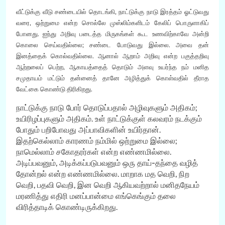
வீட்டுக்கு வீடு சண்டையில் தொடங்கி, நாட்டுக்கு நாடு இரத்தம் ஓட்டுவது
வரை, ஒற்றுமை என்ற சொல்லே முஸ்லிம்களிடம் கேலிப் பொருளாகிப்
போனது. ஐந்து அறிவு படைத்த மிருகங்கள் கூட உணவிற்காவே அன்றி
கொலை செய்வதில்லை; சண்டை போடுவது இல்லை. அவை தன்
இனத்தைக் கொல்வதில்லை. ஆனால் ஆறாம் அறிவு என்ற பகுத்தறிவு
ஆற்றலைப் பெற்ற, ஆகாயத்தைத் தொடும் அளவு உயர்ந்த நம் மனித
சமுதாயம் மட்டும் தன்னைத் தானே அழித்துக் கொள்வதில் தீராத
வேட்கை கொண்டு திரிகிறது.
நாட்டுக்கு நாடு போர் தொடுப்பதால் அழிவுகளும் அதிகம்;
உயிரிழப்புகளும் அதிகம். உள் நாட்டுக்குள் கலவரம் நடக்கும்
போதும் பறிபோவது அப்பாவிகளின் உயிர்தான்.
இதற்கெல்லாம் காரணம் நம்மில் ஒற்றுமை இல்லை;
நாமெல்லாம் சகோதரர்கள் என்ற எண்ணமில்லை.
அடிப்பவனும், அடிக்கப்படுபவனும் ஒரு தாய்-தந்தை வழித்
தோன்றல் என்ற எண்ணமில்லை. மாறாக மத வெறி, நிற
வெறி, பதவி வெறி, இன வெறி ஆகியவற்றால் மனிதநேயம்
மரணித்து எதிரி மனப்பான்மை எங்கெங்கும் தலை
விரித்தாடிக் கொண்டிருக்கிறது.