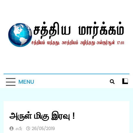
Skip
to
content
சத்தியமார்க்கம்.காம்
சத்தியம் வந்தது; அசத்தியம் அழிந்தது! – திருக்குர்ஆன்
MENU
அருள் மிகு இரவு !
சபீர்
26/05/2019