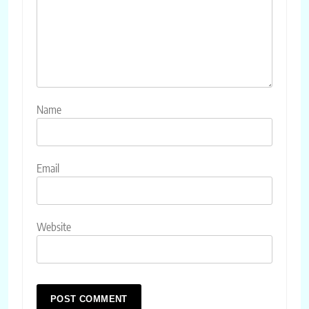
Name
Email
Website