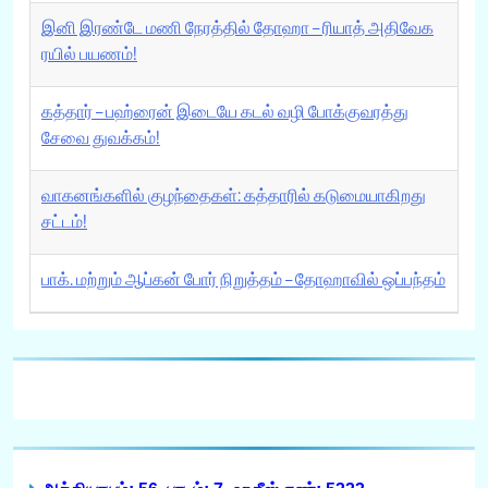
இனி இரண்டே மணி நேரத்தில் தோஹா – ரியாத் அதிவேக
ரயில் பயணம்!
கத்தார் – பஹ்ரைன் இடையே கடல் வழி போக்குவரத்து
சேவை துவக்கம்!
வாகனங்களில் குழந்தைகள்: கத்தாரில் கடுமையாகிறது
சட்டம்!
பாக். மற்றும் ஆப்கன் போர் நிறுத்தம் – தோஹாவில் ஒப்பந்தம்