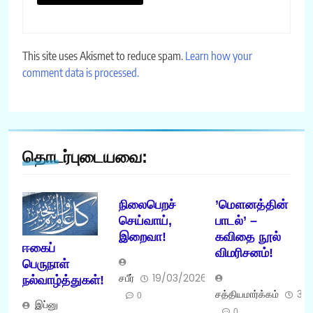
This site uses Akismet to reduce spam.
Learn how your
comment data is processed.
தொடர்புடையவை:
நிலைபெறச்
’மௌனத்தின்
செய்வாய்,
பாடல்’ –
இறைவா!
கவிதை நூல்
ஈகைப்
விமரிசனம்!
பெருநாள்
சபீர்
19/03/2026
நல்வாழ்த்துகள்!
சத்தியமார்க்கம்
31
0
இப்னு
0