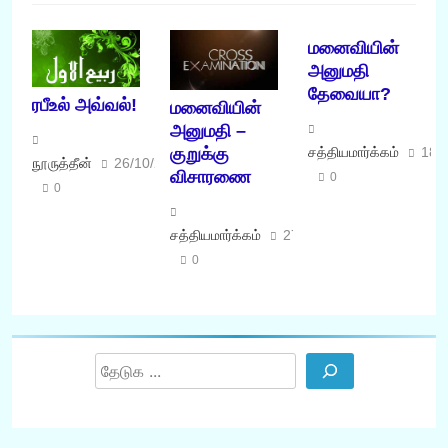
மனைவியின்
அனுமதி
தேவையா?
ரபீஉல் அவ்வல்!
மனைவியின்
அனுமதி –
குறுக்கு
சத்தியமார்க்கம்
18/
நூருத்தீன்
26/10/2020
விசாரணை
0
0
சத்தியமார்க்கம்
27/11/2015
0
Search