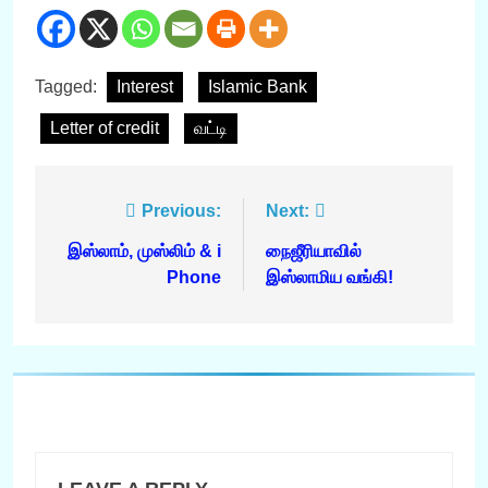
Tagged:
Interest
Islamic Bank
Letter of credit
வட்டி
Post
Previous:
Next:
navigation
இஸ்லாம், முஸ்லிம் & i
நைஜீரியாவில்
Phone
இஸ்லாமிய வங்கி!