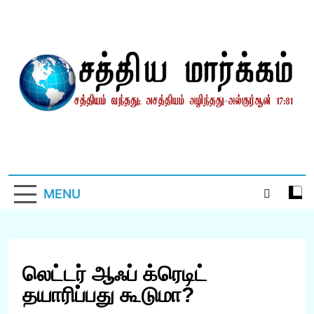
Skip
to
content
சத்தியமார்க்கம்.காம்
சத்தியம் வந்தது; அசத்தியம் அழிந்தது! – திருக்குர்ஆன்
MENU
லெட்டர் ஆஃப் க்ரெடிட்
தயாரிப்பது கூடுமா?