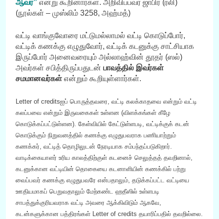
ஆவர்”
என்று கூறினார்கள். அறிவிப்பவர் ஜாபிர் (ரலி)
(நூல்கள் – முஸ்லிம் 3258, அஹ்மத்)
வட்டி வாங்குவோரை மட்டுமல்லாமல் வட்டி கொடுப்போர்,
வட்டிக் கணக்கு எழுதுவோர், வட்டிக் கடனுக்கு சாட்சியாக
இருப்போர் அனைவரையும் அல்லாஹ்வின் தூதர் (ஸல்)
அவர்கள் சபித்திருப்பதுடன்
பாவத்தில் இவர்கள்
சமமானவர்கள்
என்றும் கூறியுள்ளார்கள்.
Letter of creditsஐப் பொருத்தவரை, வட்டி கலக்காதவை என்றும் வட்டி
கலப்பவை என்றும் இருவகைகள் உள்ளன (விளக்கங்கள் கீழே
கொடுக்கப்பட்டுள்ளன).
கேள்வியில் கேட்டுள்ளபடி, வட்டிக்குக் கடன்
கொடுக்கும் நிறுவனத்தில் கணக்கு எழுதுபவராக பணியாற்றும்
கணக்கர், வட்டித் தொழிலுடன் நேரடியாக சம்பந்தப்படுகிறார்.
வாடிக்கையாளர் உரிய காலத்திற்குள் கடனைச் செலுத்தத் தவறினால்,
கடனுக்கான வட்டியின் தொகையை கடனாளியின் கணக்கில் பற்று
வைப்பவர் கணக்கு எழுதுபவரே என்பதாலும், தடுக்கப்பட்ட வட்டியை
ஊதியமாகப் பெறுவதாலும் மேற்கண்ட ஹதீஸில் உள்ளபடி
சாபத்துக்குரியவராக வட்டி அவரை ஆக்கிவிடும் ஆகவே,
கடன்களுக்கான பத்திரங்கள் Letter of credits தயாரிப்பதில் தவறில்லை.