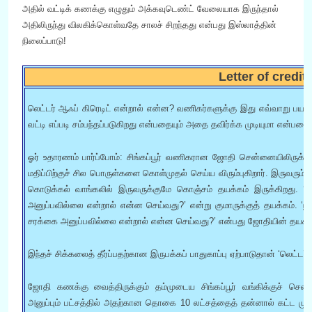
அதில் வட்டிக் கணக்கு எழுதும் அக்கவுடெண்ட் வேலையாக இருந்தால்
அதிலிருந்து விலகிக்கொள்வதே சாலச் சிறந்தது என்பது இஸ்லாத்தின்
நிலைப்பாடு!
Letter of credit
லெட்டர் ஆஃப் கிரெடிட் என்றால் என்ன? வணிகர்களுக்கு இது எவ்வாறு பயன
வட்டி எப்படி சம்பந்தப்படுகிறது என்பதையும் அதை தவிர்க்க முடியுமா என்பதையு
ஓர் உதாரணம் பார்ப்போம்: சிங்கப்பூர் வணிகரான ஜோதி சென்னையிலிருக்கும்
மதிப்பிற்குச் சில பொருள்களை கொள்முதல் செய்ய விரும்புகிறார். இருவரு
கொடுக்கல் வாங்கலில் இருவருக்குமே கொஞ்சம் தயக்கம் இருக்கிறது. ‘
அனுப்பவில்லை என்றால் என்ன செய்வது?’ என்று குமாருக்குத் தயக்கம். ‘
சரக்கை அனுப்பவில்லை என்றால் என்ன செய்வது?’ என்பது ஜோதியின் தயக்க
இந்தச் சிக்கலைத் தீர்ப்பதற்கான இருபக்கப் பாதுகாப்பு ஏற்பாடுதான் ‘லெட்டர் 
ஜோதி கணக்கு வைத்திருக்கும் தம்முடைய சிங்கப்பூர் வங்கிக்குச் செ
அனுப்பும் பட்சத்தில் அதற்கான தொகை 10 லட்சத்தைத் தன்னால் கட்ட முடிய