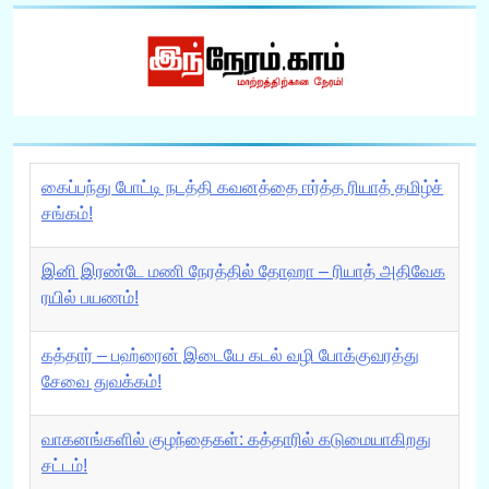
கைப்பந்து போட்டி நடத்தி கவனத்தை ஈர்த்த ரியாத் தமிழ்ச்
சங்கம்!
இனி இரண்டே மணி நேரத்தில் தோஹா – ரியாத் அதிவேக
ரயில் பயணம்!
கத்தார் – பஹ்ரைன் இடையே கடல் வழி போக்குவரத்து
சேவை துவக்கம்!
வாகனங்களில் குழந்தைகள்: கத்தாரில் கடுமையாகிறது
சட்டம்!