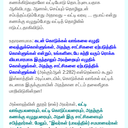
கணக்கிடுவதாலோ வட்டியோடு தொடர்புடையதாக
ஆகிவிடாது. ஆனால், செய்யும் தொழிலுடன்
சம்பந்தப்படும்போது அதாவது – வட்டி வரவு … ரூபாய் என்று
கணக்கு எழுதும்போது வட்டித் தொழிலில்
ஈடுபட்டதாகிவிடும்.
உதாரணமாக:
கடன் கொடுக்கல் வாங்கலை எழுதி
வைத்துக்கொள்ளுங்கள், அதற்கு சாட்சிகளை ஏற்படுத்திக்
கொள்ளுங்கள் என்றும், உங்களிடையே சுற்றி வரும் ரொக்க
வியாபாரமாக இருந்தாலும் அவற்றையும் எழுதிக்
கொள்ளுங்கள், அதற்கு சாட்சிகளை ஏற்படுத்திக்
கொள்ளுங்கள்
(அல்குர்ஆன் 2:282) என்றெல்லாம் கூறும்
இஸ்லாத்தின் அடிப்படையில், கொடுக்கல் வாங்கல் வட்டிக்
கடனாக இருக்குமாயின் அதற்கான சட்டம் தலைகீழாக
மாறிவிடுகின்றன!
அல்லாஹ்வின் தூதர் (ஸல்) அவர்கள்,
வட்டி
வாங்குபவரையும், வட்டி கொடுப்பவரையும், அதற்குக்
கணக்கு எழுதுபரையும், அதன் இரு சாட்சிகளையும்
சபித்தார்கள். மேலும், ”இவர்கள் (பாவத்தில்) சமமானவர்கள்