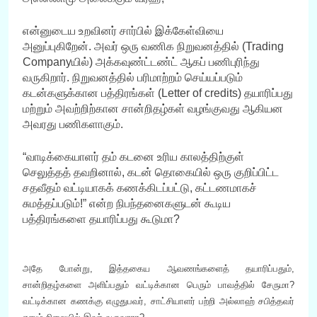
என்னுடைய உறவினர் சார்பில் இக்கேள்வியை
அனுப்புகிறேன். அவர் ஒரு வணிக நிறுவனத்தில் (Trading
Companyயில்) அக்கவுண்ட்டண்ட் ஆகப் பணிபுரிந்து
வருகிறார். நிறுவனத்தில் பரிமாற்றம் செய்யப்படும்
கடன்களுக்கான பத்திரங்கள் (Letter of credits) தயாரிப்பது
மற்றும் அவற்றிற்கான சான்றிதழ்கள் வழங்குவது ஆகியன
அவரது பணிகளாகும்.
“வாடிக்கையாளர் தம் கடனை உரிய காலத்திற்குள்
செலுத்தத் தவறினால், கடன் தொகையில் ஒரு குறிப்பிட்ட
சதவீதம் வட்டியாகக் கணக்கிடப்பட்டு, கட்டணமாகச்
சுமத்தப்படும்!” என்ற நிபந்தனைகளுடன் கூடிய
பத்திரங்களை தயாரிப்பது கூடுமா?
அதே போன்று, இத்தகைய ஆவணங்களைத் தயாரிப்பதும்,
சான்றிதழ்களை அளிப்பதும் வட்டிக்கான பெரும் பாவத்தில் சேருமா?
வட்டிக்கான கணக்கு எழுதுபவர், சாட்சியாளர் பற்றி அல்லாஹ் சபித்தவர்