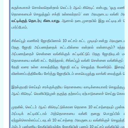
சுருக்கமாகச் சொல்வதென்றால் லெட்டர் ஆஃப் கிரெடிட் என்பது, ‘ஒரு வணி
தொகையைச் செலுத்தும் சக்தி உள்ளவர்தாம்’ என அவருடைய வங்கி அளிக்
வட்டிக்குத் தொடர்பு கிடையாது.
ஆனால் நடைமுறையில் இது வட்டியுடன் தொட
பார்ப்போம்.
சிங்கப்பூர் வணிகர் ஜோதியினால் 10 லட்சம் கட்ட முடியும் என்று அவருடை
பிறகு ஜோதி அப்பணத்தைக் கட்டவில்லை என்றால் என்னாகும்? உத்த
அப்பணத்தைச் சென்னை வங்கிக்குக் கட்டிவிட்டுப் பிறகு ஜோதியுடன் மல்
தொகையை வங்கி கட்ட நேர்ந்தால், சிங்கப்பூர் வங்கி சென்னை வங்கிக்குப் 
தேதி வரை உள்ள காலத்திற்கு ஜோதி வட்டி செலுத்த வேண்டும். இதைத்த
விண்ணப்பத்திலேயே சேர்த்து ஜோதியிடம் கையெழுத்து வாங்கி வைத்துக் கொ
இறக்குமதி செய்யும் சரக்குக்குரிய தொகையை வாடிக்கையாளர் செலுத்தமுடியா
ஆஃப் கிரெடிட் வெளியிடுமுன் தகுந்த தற்காப்பு ஏற்பாடுகளைச் செய்து கொள்வ
முதலில், லெட்டர் ஆஃப் கிரெடிட்டுக்கான தொகை 10 லட்சத்தையும் முன்கூட்ட
அப்படிக் கட்டிவிட்டால் அத்தொகையை வங்கி தனது பொறுப்பில் வைத
ஏற்றுக்கொள்ளப்பட்டவுடன் 10 லட்சத்தை அவருடைய வங்கிக்குச் செலுத்தி வ
ஆர்டர் பண்ணிய தேதியிலிருந்தே ஜோதியின் பணம் 10 லட்சம் வங்கியில் முடங