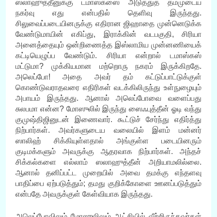
ஸலாஹுத்தீனுக்கு டமாஸ்கஸை அடுத்துத் தம்முடைய
நகர்வு எது என்பதில் தெளிவு இருந்தது.
சிலுவைப்படையினருக்கு எதிரான ஜிஹாதை முன்னெடுக்க
வேண்டுமாயின் எகிப்து, இராக்கின் வடபகுதி, சிரியா
அனைத்தையும் ஒன்றிணைத்த இஸ்லாமிய முன்னணியைக்
கட்டியெழுப்ப வேண்டும். சிரியா என்றால் டமாஸ்கஸ்
மட்டுமா? முக்கியமான மற்றொரு நகரம் இருக்கிறதே.
அலெப்போ! அதை அவர் தம் கட்டுப்பாட்டுக்குள்
கொண்டுவராதவரை எதிரிகள் வடக்கிலிருந்து உள்நுழையும்
அபாயம் இருந்தது. ஆனால் அலெப்போவை வளைப்பது
சுலபமா என்ன? மோஸுலில் இருந்து ஸைஃபுத்தீன் ஓடி வந்து
குமுஷ்திஜினுடன் இணைவார். கூட்டுச் சேர்ந்து எதிர்த்து
நிற்பார்கள். அவர்களுடைய வலையில் இளம் மன்னர்
ஸாலிஹ் சிக்கியுள்ளதால் அங்குள்ள படையினரும்
குடிமக்களும் அவருக்கு ஆதரவாக நிற்பார்கள். அந்தச்
சிக்கல்களை எல்லாம் ஸலாஹுத்தீன் அறியாமலில்லை.
ஆனால் தனிப்பட்ட முறையில் அவை தமக்கு எந்தளவு
பாதிப்பை ஏற்படுத்தும்; தமது குறிக்கோளை ஊனப்படுத்தும்
என்பதே அவருக்குள் கேள்வியாக இருந்தது.
அலெப்போவிலும் மோஸுலிலும் ஆட்சியில் வீற்றிருந்தவர்கள்