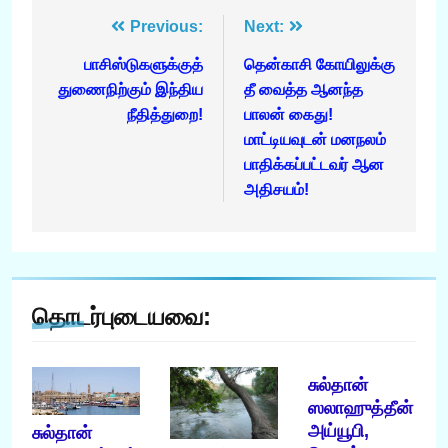
Post
Previous:
Next:
navigation
பாசிஸ்டுகளுக்குத்
தென்காசி கோயிலுக்கு
துணைநிற்கும் இந்திய
தீ வைத்த ஆனந்த
நீதித்துறை!
பாலன் கைது!
மாட்டியவுடன் மனநலம்
பாதிக்கப்பட்டவர் ஆன
அதிசயம்!
தொடர்புடையவை:
சுல்தான்
ஸலாஹுத்தீன்
அய்யூபி,
சுல்தான்