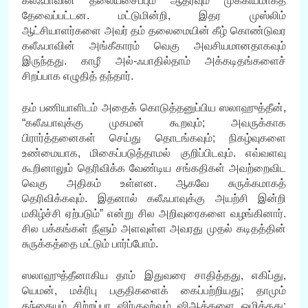
கலீஃபாவின் தலையசைப்பும் ஆதரவும் முக்கியமாகத்
தேவைப்பட்டன. மட்டுமின்றி, இதர முஸ்லிம்
ஆட்சியாளர்களை அவர் தம் தலைமையின் கீழ் கொண்டுவர
கலீஃபாவின் அங்கீகாரம் வெகு அவசியமானதாகவும்
இருந்தது. காழீ அல்-ஃபாதில்தாம் அக்கடிதங்களைச்
சிறப்பாக எழுதித் தந்தார்.
தம் பணியாளிடம் அதைக் கொடுத்தனுப்பிய ஸலாஹுத்தீன்,
“கலீஃபாவுக்கு முகமன் கூறவும்; அவருக்காக
பிரார்த்தனைகள் செய்து தொடங்கவும்; நிகழ்வுகளை
உண்மையாக, மிகைப்படுத்தாமல் குறிப்பிடவும். எவ்வளவு
கூறினாலும் தெரிவிக்க வேண்டிய சங்கதிகள் அவற்றைவிட
வெகு அதிகம் உள்ளன. ஆகவே சுருக்கமாகத்
தெரிவிக்கவும். இதனால் கலீஃபாவுக்கு அயற்சி இன்றி
மகிழ்ச்சி ஏற்படும்” என்று சில அறிவுரைகளை வழங்கினார்.
சில பக்கங்கள் நீளும் அளவுள்ள அவரது முதல் கடிதத்தின்
சுருக்கத்தை மட்டும் பார்ப்போம்.
ஸலாஹுத்தீனாகிய தாம் இதுவரை சாதித்தது, எகிப்து,
யெமன், மக்ரிபு பகுதிகளைக் கைப்பற்றியது; தாமும்
தந்தையும் சிற்றப்பா ஷிர்குஹ்வும் ஷிஆக்களை ஒழித்தது;