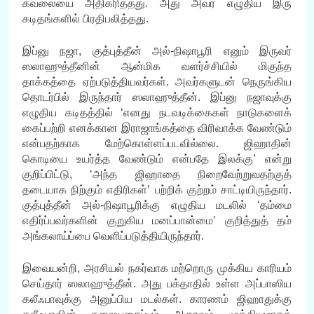
கவலையை அதிகரித்தது. அது அவர் எழுதிய இரு
கடிதங்களில் பிரதிபலித்தது.
இப்னு நஜா, குத்புத்தீன் அல்-நிஷாபூரி எனும் இருவர்
ஸலாஹுத்தீனின் ஆன்மிக வளர்ச்சியில் மிகுந்த
தாக்கத்தை ஏற்படுத்தியவர்கள். அவர்களுடன் நெருங்கிய
தொடர்பில் இருந்தார் ஸலாஹுத்தீன். இப்னு நஜாவுக்கு
எழுதிய கடிதத்தில் ‘எனது நடவடிக்கைகள் நாடுகளைக்
கைப்பற்றி எனக்கான இராஜாங்கத்தை விரிவாக்க வேண்டும்
என்பதற்காக மேற்கொள்ளப்படவில்லை. ஜிஹாதின்
கொடியை உயர்த்த வேண்டும் என்பதே இலக்கு’ என்று
குறிப்பிட்டு, ‘அந்த ஜிஹாதை நிறைவேற்றுவதற்குத்
தடையாக நிற்கும் எதிரிகள்’ பற்றிக் குற்றம் சாட்டியிருந்தார்.
குத்புத்தீன் அல்-நிஷாபூரிக்கு எழுதிய மடலில் ‘தம்மை
எதிர்ப்பவர்களின் குறுகிய மனப்பான்மை’ குறித்துத் தம்
அங்கலாய்ப்பை வெளிப்படுத்தியிருந்தார்.
இவையன்றி, அரசியல் நகர்வாக மற்றொரு முக்கிய காரியம்
செய்தார் ஸலாஹுத்தீன். அது பக்தாதில் உள்ள அப்பாஸிய
கலீஃபாவுக்கு அனுப்பிய மடல்கள். காரணம் ஜிஹாதுக்கு