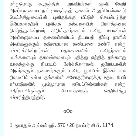
மற்றுமொரு கடிதத்தில், பரங்கியர்கள் உதவி கோரி
அவர்களுடைய நாட்டினருக்குத் தகவல் அனுப்பியுள்ளனர்;
மெய்ச்சிலுவையின் புனிதத்தை மீட்டுச் செயல்படுத்த
இயேசுநாதரின் புனிதக் கல்லறையில் பிரார்த்தனை
நிகழ்த்துகின்றனர். கிறிஸ்தவர்களின் புனித மகான்கள்
அவர்களுடைய தலைவர்களிடம் நியாயத் தீர்ப்பு நாளில்
அவர்களுக்குக் கடுமையான தண்டனை உண்டு என்று
எச்சரிக்கின்றார்கள்; பதாகைகளில் புனிதர்களின்
படங்களையும் தகவல்களையும் பதித்து ஏந்தித் தங்களது
வாதத்துக்கு நியாயம் சேர்க்கிறார்கள்; ஐரோப்பாவில்
அரசர்களும் தலைவர்களும் புனித பூமியில் இக்கட்டான
நிலையில் உள்ள தங்களின் சகோதரர்களுக்கு உதவ, போர்
ஏற்பாடுகளில் மும்முரமாக ஈடுபட்டுள்ளார்கள் என்று
எதிர்வரவிருக்கும் அபாயத்தைத் தெரிவித்து
எச்சரித்திருந்தார்.
oOo
1, ஜமாதுல் அவ்வல் ஹி. 570 / 28 நவம்பர் கி.பி. 1174.