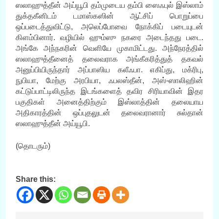
ஸலாஹுத்தீன் அய்யூபி தம்முடைய தம்பி ஸைஃபுல் இஸ்லாம்
துக்தகீனிடம் டமாஸ்கஸின் ஆட்சிப் பொறுப்பை
ஒப்படைத்துவிட்டு, அலெப்போவை நோக்கிப் படையுடன்
கிளம்பினார். வழியில் ஹும்ஸு நகரை அடைந்தது படை.
அங்கே அந்நகரின் வெளியே முகாமிட்டது. அந்நேரத்தில்
ஸலாஹுத்தீனைத் தலைவராக அங்கீகரித்துத் தகவல்
அனுப்பியிருந்தார் அப்பாஸிய கலீஃபா. எகிப்து, மக்ரிபு,
நுபியா, மேற்கு அரபியா, ஃபலஸ்தீன், அஸ்-ஸாலிஹின்
கட்டுப்பாட்டிலிருந்த இடங்களைத் தவிர சிரியாவின் இதர
பகுதிகள் அனைத்திற்கும் இஸ்லாத்தின் தலையாய
அதிகாரத்தின் ஒப்புதலுடன் தலைவரானார் சுல்தான்
ஸலாஹுத்தீன் அய்யூபி.
(தொடரும்)
Share this: