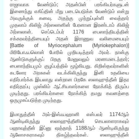
ராஜாவாக வேண்டும்; அதன்பின் பரங்கியர்களுடன்
இணைந்து எகிப்தின் மீது படையெடுக்க வேண்டும் என்று
அவருக்குக் கனவு. அதற்கு முற்றுப்புள்ளி வைத்தார்
முதலாம் கிலிஜ் அர்ஸலானின் பேரனான இரண்டாம் கிலிஜ்
அர்ஸலான். செப்டெம்பர் 1176 பைஸாந்தியத்தின்
சக்கரவர்த்தியையும் அதன் இராணுவ வலிமையையும்
[Battle of Myriocephalum (Myriokephalon)]
மிரியோஃபலொன் போரில் முறியடித்தார் அவர். நான்கு
ஆண்டுகளுக்குப் பிறகு மேனுவலும் மரணமடைந்தார்;
பைஸாந்தியமும் குழப்பத்தில் மூழ்கியது. கிறிஸ்தவர்களின்
கடலோர அரசுகள் வடக்கிலிருந்து இனி உதவியை
எதிர்பார்க்க இயலாது என்றான பிறகே ஸலாஹுத்தீன் இதர
எதிர்தரப்பு முஸ்லிம் ஆட்சியாளர்களை நோக்கித் திரும்ப
முடிந்தது. பரங்கியர்களை நோக்கித் தமது கவனத்தை
ஒருமுகப்படுத்த முடிந்தது.
இமாதுத்தீன் அல்-இஸ்ஃபஹானி என்பவர் 1174ஆம்
ஆண்டிலிருந்து ஸலாஹுத்தீனின் செயலாளராகவும்
பஹாவுத்தீன் இப்னு ஷத்தாத் 1188ஆம் ஆண்டிலிருந்து
ஆலோசகராகவும் திகழ்ந்தவர்கள். ஸலாஹுத்தீன்