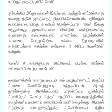
எகிப்துக்குத் திரும்பிச் செல்’
குத்புத்தீன் இப்னு ஹஸன் இவற்றைப் படித்துக் காட்டும்போது
ஸலாஹுத்தீன் முகத்தைத் திருப்பிக்கொண்டார். பதிலேதும்
கூறவில்லை. பிறகு அவரிடம் மென்மையாக, “நான் இங்கு
வந்துள்ளது முஸ்லிம்களை மீண்டும் ஒன்றிணைக்க,
அவர்களது எல்லைகளைப் பராமரிக்க, நூருத்தீனின்
மகனைப் பொறுப்பேற்க, எல்லை மீறுபவர்களின்
அக்கிரமத்தை எதிர்க்க என்பதை நீ அறிய வேண்டும்”
என்றார்.
“ஹஹ்! நீ வந்திருப்பது ஆட்சியைப் பிடிக்க. நாங்கள்
உன்னைப் பின்பற்ற மாட்டோம்”
ஸலாஹுத்தீன் பொறுமையடன் தம் ஊழியர்களிடம் திரும்பி
அவரை வெளியேற்றும்படி உத்தரவிட்டார். அரசுத்
தூதர்களுக்கு அளிக்கப்படும் பாதுகாப்பை முறிக்கும்
அளவிற்குச் சென்ற அந்தச் சந்திப்பில் ஸலாஹுத்தீனின்
பெருந்தன்மையினால் தளபதியின் உயிர் பிழைத்தது. ஆனால்
அந்நிகழ்வு ஸலாஹுத்தீனுக்கு அலெப்போவைப் பற்றிய