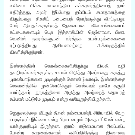
வலிமை மிக்க பைஸாந்திய சக்கரவர்த்தியைத் தாம்
எதிர்த்தது, அவர் இப்போது தம்மிடம் சமாதானத்தை
விரும்புவது; சிசுலிப் படையைத் தோற்கடித்து விரட்டியது;
போர் ஆயுதங்களுக்குத் தேவையான உலோகங்களையும்
கட்டைகளையும் பெற இத்தாலியின் ஜெனோவா, பீஸா,
வெனிஸ் நகரங்களுடன் வர்த்தக உடன்படிக்கைகளை
ஏற்படுத்தியது ஆகியனவற்றை அக்கடிதத்தில்
விவரித்திருந்தார்.
இஸ்லாத்தின் கொள்கைகளிலிருந்து விலகி வழி
தவறியுள்ளவர்களுக்கு சவால் விடுத்து அவர்களது கருத்து
முரண்பாடுகளை முடிவுக்குக் கொண்டுவரவும், இஸ்லாத்தை
லெவண்த்தில் முன்னெடுத்துச் செல்லவும் தாமே தகுதி
வாய்ந்தவர், நூருத்தீனை அடுத்து அவற்றைத் தொடரத்
தம்மால் மட்டுமே முடியும் என்று வலியுறுத்தியிருந்தார்.
ஜெருசலத்தை மீட்கும் திறன் தம்மையன்றி சிரியாவில் வேறு
யாருக்கும் இல்லை என்ற பிரகடனமும் அதை மீட்பேன் என்ற
வாக்குறுதியும் இருந்தன. தூரம், கடுமையான நிலப்பரப்பு
போன்ற காரணங்களால் எகிப்திலிருந்து ஜிஹாதை