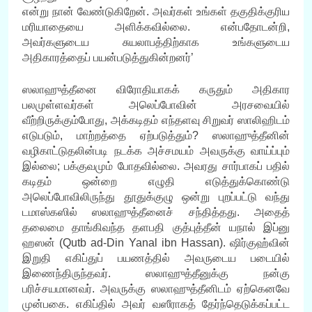
என்று நான் வேண்டுகிறேன். அவர்கள் உங்கள் தகுதிக்குரிய
மரியாதையை அளிக்கவில்லை. என்பதோடன்றி,
அவர்களுடைய சுயலாபத்திற்காக உங்களுடைய
அதிகாரத்தைப் பயன்படுத்துகின்றனர்’
ஸலாஹுத்தீனை விரோதியாகக் கருதும் அதிகார
பலமுள்ளவர்கள் அலெப்போவின் அரசவையில்
வீற்றிருக்கும்போது, அக்கடிதம் எந்தளவு சிறுவர் ஸாலிஹிடம்
எடுபடும், மாற்றத்தை ஏற்படுத்தும்? ஸலாஹுத்தீனின்
வழிகாட்டுதலின்படி நடக்க அச்சமயம் அவருக்கு வாய்ப்பும்
இல்லை; பக்குவமும் போதவில்லை. அவரது சார்பாகப் பதில்
கடிதம் ஒன்றை எழுதி எடுத்துக்கொண்டு
அலெப்போவிலிருந்து தூதுக்குழு ஒன்று புறப்பட்டு வந்து
டமாஸ்கஸில் ஸலாஹுத்தீனைச் சந்தித்தது. அதைத்
தலைமை தாங்கிவந்த தளபதி குத்புத்தீன் யநால் இப்னு
ஹஸன் (Qutb ad-Din Yanal ibn Hassan). ஷிர்குஹ்வின்
இறுதி எகிப்துப் பயணத்தில் அவருடைய படையில்
இணைந்திருந்தவர். ஸலாஹுத்தீனுக்கு நன்கு
பரிச்சயமானவர். அவருக்கு ஸலாஹுத்தீனிடம் ஏற்கெனவே
முன்பகை. எகிப்தில் அவர் வஸீராகத் தேர்ந்தெடுக்கப்பட்ட