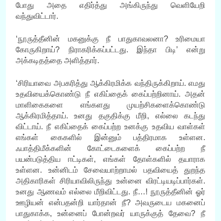
போது அதை எதிர்த்து அங்கிருந்து வெளியேறி
வந்துவிட்டார்.
‘நூருத்தீனின் மகனுக்கு நீ பாதுகாவலனா? உரிமையா
கோருகிறாய்? நிராகரிக்கப்பட்டது. இந்தா பிடி’ என்று
அக்கடிதத்தை அளித்தார்.
‘சிரியாவை அபகரித்து ஆக்கிரமிக்க வந்திருக்கிறாய். எமது
உதவியைக்கொண்டு நீ எகிப்தைக் கைப்பற்றினாய். அதன்
மாளிகைகளை எங்களது முயற்சிகளைக்கொண்டு
ஆக்கிரமித்தாய். உனது தகுதிக்கு மீறி, எல்லை கடந்து
விட்டாய். நீ எகிப்தைக் கைப்பற்ற உனக்கு உதவிய வாள்கள்
எங்கள் கைகளில் இன்னும் பத்திரமாக உள்ளன.
ஃபாத்திமீக்களின் கோட்டைகளைக் கைப்பற்ற நீ
பயன்படுத்திய ஈட்டிகள், எங்கள் தோள்களில் தயாராக
உள்ளன. உன்னிடம் சேவையாற்றாமல் பதவியைத் துறந்த
அதிகாரிகள் சிரியாவிலிருந்து உன்னை விரட்டியடிப்பார்கள்.
உனது ஆணவம் எல்லை மீறிவிட்டது. நீ…! நூருத்தீனின் ஓர்
ஊழியன் என்பதன்றி யார்தான் நீ? அவருடைய மகனைப்
பாதுகாக்க, உன்னைப் போன்றவர் யாருக்குத் தேவை? நீ