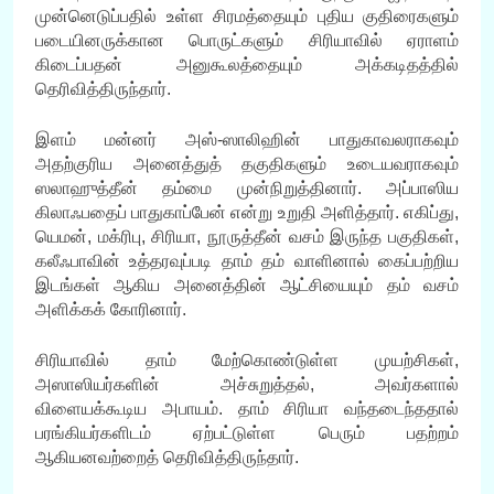
முன்னெடுப்பதில் உள்ள சிரமத்தையும் புதிய குதிரைகளும்
படையினருக்கான பொருட்களும் சிரியாவில் ஏராளம்
கிடைப்பதன் அனுகூலத்தையும் அக்கடிதத்தில்
தெரிவித்திருந்தார்.
இளம் மன்னர் அஸ்-ஸாலிஹின் பாதுகாவலராகவும்
அதற்குரிய அனைத்துத் தகுதிகளும் உடையவராகவும்
ஸலாஹுத்தீன் தம்மை முன்நிறுத்தினார். அப்பாஸிய
கிலாஃபதைப் பாதுகாப்பேன் என்று உறுதி அளித்தார். எகிப்து,
யெமன், மக்ரிபு, சிரியா, நூருத்தீன் வசம் இருந்த பகுதிகள்,
கலீஃபாவின் உத்தரவுப்படி தாம் தம் வாளினால் கைப்பற்றிய
இடங்கள் ஆகிய அனைத்தின் ஆட்சியையும் தம் வசம்
அளிக்கக் கோரினார்.
சிரியாவில் தாம் மேற்கொண்டுள்ள முயற்சிகள்,
அஸாஸியர்களின் அச்சுறுத்தல், அவர்களால்
விளையக்கூடிய அபாயம். தாம் சிரியா வந்தடைந்ததால்
பரங்கியர்களிடம் ஏற்பட்டுள்ள பெரும் பதற்றம்
ஆகியனவற்றைத் தெரிவித்திருந்தார்.