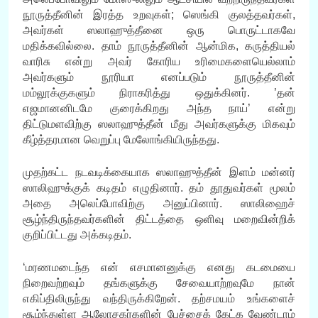
நூருத்தீனின் இரத்த உறவுகள்; ஸெங்கி குலத்தவர்கள்,
அவர்கள் ஸலாஹுத்தீனை ஒரு பொருட்டாகவே
மதிக்கவில்லை. தாம் நூருத்தீனின் ஆன்மிக, கருத்தியல்
வாரிசு என்று அவர் கோரிய உரிமைகளையெல்லாம்
அவர்களும் நூரியா எனப்படும் நூருத்தீனின்
மம்லூக்குகளும் நிராகரித்து ஒதுக்கினர். ’தன்
எஜமானனிடமே குரைக்கிறது அந்த நாய்’ என்று
திட்டுமளவிற்கு ஸலாஹுத்தீன் மீது அவர்களுக்கு மிகவும்
கீழ்த்தரமான வெறுப்பு மேலோங்கியிருந்தது.
முதற்கட்ட நடவடிக்கையாக ஸலாஹுத்தீன் இளம் மன்னர்
ஸாலிஹுக்குக் கடிதம் எழுதினார். தம் தூதுவர்கள் மூலம்
அதை அலெப்போவிற்கு அனுப்பினார். ஸாலிஹைச்
சூழ்ந்திருந்தவர்களின் திட்டத்தை ஒளிவு மறைவின்றிக்
குறிப்பிட்டது அக்கடிதம்.
‘மரணமடைந்த என் எசமானனுக்கு எனது கடமையை
நிறைவற்றவும் தங்களுக்கு சேவையாற்றவுமே நான்
எகிப்திலிருந்து வந்திருக்கிறேன். தற்சமயம் உங்களைச்
சூழ்ந்துள்ள ஆலோசகர்களின் பேச்சைக் கேட்க வேண்டாம்