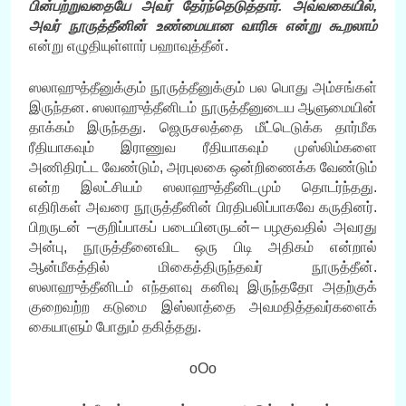
பின்பற்றுவதையே அவர் தேர்ந்தெடுத்தார். அவ்வகையில்,
அவர் நூருத்தீனின் உண்மையான வாரிசு என்று கூறலாம்
என்று எழுதியுள்ளார் பஹாவுத்தீன்.
ஸலாஹுத்தீனுக்கும் நூருத்தீனுக்கும் பல பொது அம்சங்கள்
இருந்தன. ஸலாஹுத்தீனிடம் நூருத்தீனுடைய ஆளுமையின்
தாக்கம் இருந்தது. ஜெருசலத்தை மீட்டெடுக்க தார்மீக
ரீதியாகவும் இராணுவ ரீதியாகவும் முஸ்லிம்களை
அணிதிரட்ட வேண்டும், அரபுலகை ஒன்றிணைக்க வேண்டும்
என்ற இலட்சியம் ஸலாஹுத்தீனிடமும் தொடர்ந்தது.
எதிரிகள் அவரை நூருத்தீனின் பிரதிபலிப்பாகவே கருதினர்.
பிறருடன் –குறிப்பாகப் படையினருடன்– பழகுவதில் அவரது
அன்பு, நூருத்தீனைவிட ஒரு பிடி அதிகம் என்றால்
ஆன்மீகத்தில் மிகைத்திருந்தவர் நூருத்தீன்.
ஸலாஹுத்தீனிடம் எந்தளவு கனிவு இருந்ததோ அதற்குக்
குறைவற்ற கடுமை இஸ்லாத்தை அவமதித்தவர்களைக்
கையாளும் போதும் தகித்தது.
oOo