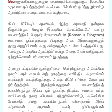
ஸெ
ல்ஜுக்கியர்களுக்கும் பைஸாந்தியர்களுக்கும் இடையே
உருவான ஒப்பந்தத்தின் அடிப்படையில் போர் ஓய்ந்து இரண்டு
ஆண்டுகள் சமாதானமாகக் கழிந்தன.
கி.பி. 1071ஆம் ஆண்டில், ‘இந்த அமைதி நன்றாக
இருக்கிறது. மேலும் இப்படியே தொடர்வோமே’ என்று
பைஸாந்தியப் பேரரசர் ரோமானஸ் IV (Romanus Diogenes)
சமாதான ஒப்பந்தத்தை நீட்டித்து அல்ப் அர்ஸலானுக்குத்
தூது அனுப்பினார். அது சுல்தானுக்கு உடனே பிடித்துவிட்டது.
‘நல்லது. அப்படியே ஆகட்டும்’ என்று அதை அவர் மகிழ்வுடன்
ஏற்றுக்கொண்டார். காரணம் இருந்தது.
அவரது பட்டியலில் முன்னுரிமை பெற்றிருந்தது அலெப்போ
நகரம். அச் சமயம் அந் நகரத்தை எகிப்திய அரசாங்கம்
கைப்பற்றி வைத்திருந்தது. அதை மீட்டு எடுக்க வேண்டிய
நிர்பந்தத்தில் இருந்தபோதுதான் பைஸாந்தியத்
தரப்பிலிருந்து இப்படி ஓர் ஒப்பந்த நீட்டிப்பு. தாமாக வந்த
வாய்ப்பைத் தவற விடாமல் ஏற்றுக்கொண்டு, அலெப்போ
நோக்கித் தமது படையினருடன் விரைந்தார் அல்ப்
அர்ஸலான். ஆனால் அவர் நம்பியதுபோல்