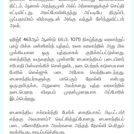
திட்டம். ஆனால் அதற்குமுன் அல்ப் அர்ஸலானுக்குச் செய்தி
எட்டிவிட்டது. அலப்போவிலிருந்து அப்படியே திரும்பி,
முப்பதாயிரம் வீரர்களுடன் அங்கு வந்துச் சேர்ந்துவிட்டார்
அவர்.
ஹிஜ்ரீ 463ஆம் ஆண்டு (கி.பி. 1071) நிகழ்ந்தது வரலாற்றுப்
புகழ் மிக்க மன்ஸிகர்த் யுத்தம். உலக வரலாற்றில் அது மிக
முக்கியமான ஒரு யுத்தமாகக் குறிக்கப்பட்டுள்ளது.
களத்திற்கு வருவதற்கு முன்னரே பைஸாந்தியப் படையினர்
சரிபாதி பின்வாங்கிச் சென்றுவிட, நடைபெற்றக் கடுமையான
போரில் ஸெல்ஜுக் படை அமோக வெற்றியடைந்தது.
பைஸாந்தியர்களுக்கு மாபெரும் தோல்வி என்பது
ஒருபுறமிருக்க, அதுவரை அவர்களது யுத்த வரலாற்றில்
நடைபெறாத விஷயம் முதன்முறையாக அப்போரில்
இடம்பெற்றது.
பைஸாந்திய சக்ரவர்த்தி போர்க் கைதியாகப் பிடிபட்டார்!
எத்தகு அவமானம்? வெட்கித்துப்போனது பைஸாந்தியப்
படை. மனோரீதியாக அவர்களை அந்தத் தோல்வி பெரிதும்
தாக்கியது, காயப்படுத்தியது.