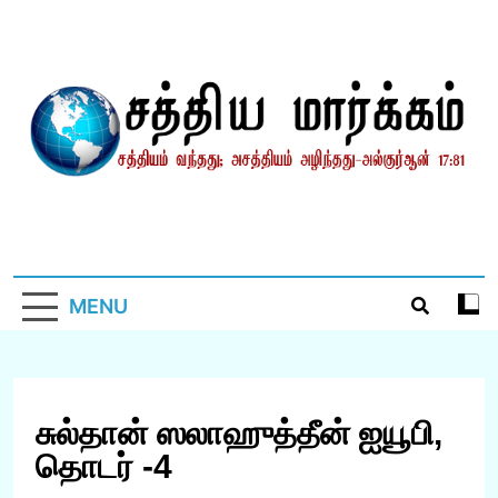
Skip
to
content
சத்தியமார்க்கம்.காம்
சத்தியம் வந்தது; அசத்தியம் அழிந்தது! – திருக்குர்ஆன்
MENU
சுல்தான் ஸலாஹுத்தீன் ஐயூபி,
தொடர் -4