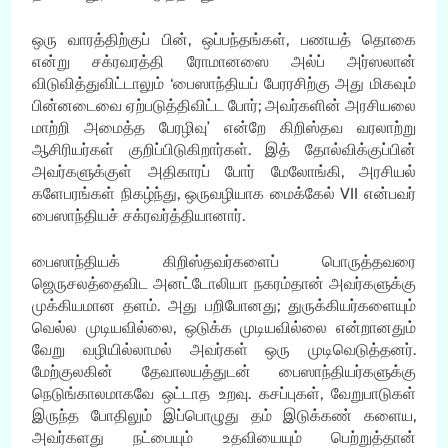
ஒரு வாரத்திற்குப் பின், ஒப்பந்தங்கள், பணயத் தொகை
என்று சக்ரவரத்தி ரோமானஸை அல்ப் அர்ஸலான்
விடுவித்துவிட்டாலும் ‘பைஸாந்தியப் பேரரசிற்கு அது மிகவும்
பின்னடைவை ஏற்படுத்திவிட்ட போர்; அவர்களின் அரசியலை
மாற்றி அமைத்த பேரழிவு’ என்றே கிறிஸ்தவ வரலாற்று
ஆசிரியர்கள் குறிப்பிடுகிறார்கள். இத் தோல்விக்குப்பின்
அவர்களுக்குள் அதிகாரப் போர் மேலோங்கி, அரசியல்
களேபரங்கள் நிகழ்ந்து, ஒருவழியாக மைக்கேல் VII என்பவர்
பைஸாந்தியச் சக்ரவர்த்தியானார்.
பைஸாந்தியக் கிறிஸ்தவர்களைப் பொருத்தவரை
ஜெருசலத்தைவிட அனட்டோலியா நகரம்தான் அவர்களுக்கு
முக்கியமான தளம். அது பறிபோனது; துருக்கியர்களையும்
வெல்ல முடியவில்லை, ஒடுக்க முடியவில்லை என்றானதும்
வேறு வழியில்லாமல் அவர்கள் ஒரு முடிவெடுத்தனர்.
மேற்குலகின் தேவாலயத்துடன் பைஸாந்தியர்களுக்கு
நெடுங்காலமாகவே ஒட்டாத உறவு. கசப்புகள், வேறுபாடுகள்
இருந்த போதிலும் இப்பொழுது தம் இடுக்கண் களைய,
அவர்களது நட்பையும் உதவியையும் பெற்றுத்தான்