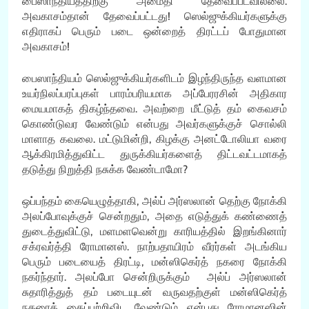
பைஸாந்தியத்திற்கு அமைதி தேவைப்படவில்லை.
அவகாசம்தான் தேவைப்பட்டது! ஸெல்ஜுக்கியர்களுக்கு
எதிராகப் பெரும் படை ஒன்றைத் திரட்டப் போதுமான
அவகாசம்!
பைஸாந்தியம் ஸெல்ஜுக்கியர்களிடம் இழந்திருந்த வளமான
உயர்நிலப்பரப்புகள் பாரம்பரியமாக அப்பேரரசின் அதிகார
மையமாகத் திகழ்ந்தவை. அவற்றை மீட்டுத் தம் கைவசம்
கொண்டுவர வேண்டும் என்பது அவர்களுக்குச் சொல்லி
மாளாத கவலை. மட்டுமின்றி, கிழக்கு அனட்டோலியா வரை
ஆக்கிரமித்துவிட்ட துருக்கியர்களைத் திட்டவட்டமாகத்
தடுத்து நிறுத்தி நசுக்க வேண்டாமோ?
ஒப்பந்தம் கையெழுத்தாகி, அல்ப் அர்ஸலான் தெற்கு நோக்கி
அலப்போவுக்குச் சென்றதும், அதை எடுத்துக் கண்ணைத்
துடைத்துவிட்டு, மளமளவென்று காரியத்தில் இறங்கினார்
சக்ரவர்த்தி ரோமானஸ். நாற்பதாயிரம் வீரர்கள் அடங்கிய
பெரும் படையைத் திரட்டி, மன்ஸிகெர்த் நகரை நோக்கி
நகர்ந்தார். அலப்போ சென்றிருக்கும் அல்ப் அர்ஸலான்
சுதாரித்துத் தம் படையுடன் வருவதற்குள் மன்ஸிகெர்த்
நகரைக் கைப்பற்றிவிட வேண்டும் என்பது ரோமானஸின்