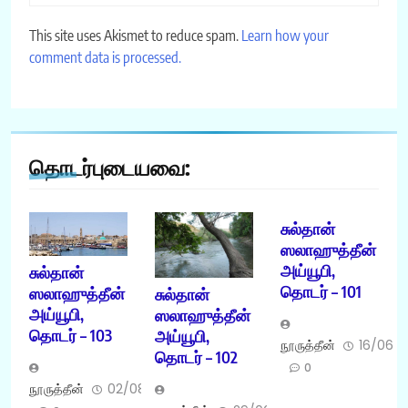
This site uses Akismet to reduce spam.
Learn how your
comment data is processed.
தொடர்புடையவை:
சுல்தான்
ஸலாஹுத்தீன்
அய்யூபி,
சுல்தான்
தொடர் – 101
ஸலாஹுத்தீன்
சுல்தான்
அய்யூபி,
ஸலாஹுத்தீன்
தொடர் – 103
அய்யூபி,
நூருத்தீன்
16/06/
தொடர் – 102
0
நூருத்தீன்
02/08/2026