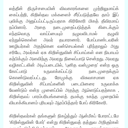
லத்தீன் திருச்சபையின் விவகாரங்களை முற்றிலுமாய்க்
கைப்பற்றி, கிறிஸ்தவ மக்களைச் சீர்ப்படுத்தவே தாம் இப்
புவிக்கு அனுப்பப்பட்டிருப்பதாக கிரிகோரி மிகத் தீவிரமாய்
நம்பினார். அதை நடைமுறைப்படுத்தக் கிடைக்கும்
எந்தவொரு வாய்ப்பையும் நழுவவிடாமல் தழுவி
ஏற்றுக்கொள்ள அவர் தயாரானார். போப்பாண்டவரின்
ஊழியர்கள் அதற்கென வன்செயல்கள் புரிந்தாலும் அது
சரியே, அவர்கள் ஏசு கிறிஸ்துவின் சிப்பாய்கள் என நியாயம்
கற்பிக்கும் அளவிற்கு அவரது நிலைப்பாடு சென்றது. அவரது
வழிகாட்டலின் அடிப்படையில், ‘புனித வன்முறை’ என்ற ஒரு
கோட்பாடு உருவாக்கப்பட்டு நடைமுறைக்கும்
கொண்டுவரப்பட்டது. ரோமுக்கு விசுவாசமான ஏசு
கிறிஸ்துவின் சிப்பாய்களின் படையினரை உருவாக்க
வேண்டும் என்ற முனைப்பில் அதற்கு ஆளெடுப்பதற்காக ,
கிறிஸ்தவப் பாரம்பரியங்களைத் தமக்கு உகந்த முறையில்
வியாக்கியானம் புரியவும் ஆரம்பித்தார் போப் கிரிகோரி.
கிறிஸ்தவர்கள் தங்களுள் நிகழ்த்தும் ஆன்மீகப் போராட்டமே
‘கிறிஸ்துவின் போர்’ என்று கிறிஸ்துவத் தத்துவ அறிஞர்கள்