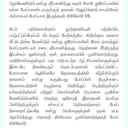
ஆகவேண்டும் என்று தீர்மானித்து உதவி கோரி, ஐரோப்பாவில்
உள்ள போப்பாண்டவருக்குத் தகவல் அனுப்பினார் மைக்கேல்.
அச்சமயம் போப்பாக இருந்தவர் கிரிகோரி VII.
கி.பி. பதினொன்றாம் நூற்றாண்டின் மத்தியில்,
பாழ்பட்டுப்போய்க் கிடக்கும் மேற்கத்திய கிறிஸ்தவ உலகை
மீட்டெடுக்க வேண்டும் என்று ஐரோப்பாவின் ரோம் நகரத்துப்
போப்பாண்டவர் சபை தீர்மானித்தது. அதற்கான சீர்திருத்த
இயக்கம் ஒன்றைத் தன் தலைமையில் முன்னெடுத்தது.
பாதிரிமார்களுக்கும் மத ஈடுபாடற்ற ஆட்சியாளர்களுக்கும்
இடையே நிலவிவரும் தொடர்புகளால் ஏற்பட்டுவிட்ட
மோசமான ஆதிக்கமே தேவாலயத்தின் வீழ்ச்சிக்குக்
காரணம் என்று கருதியது போப்பின் திருச்சபை.
தேவாலயத்தின் கழுத்தை நெரித்துப் பிடித்திருக்கும்
சக்ரவர்த்திகள் மற்றும் அரசர்களின் பிடிகளை முறிக்க
வேண்டுமெனில் அதற்கு ஒரேவழி இறைவன் தமக்கு
அளித்திருக்கும் உச்சபட்ச அதிகாரத்தைப் போப்
நிலைநாட்டுவதே என்று அவர்களுக்குள் குரல் உயர
ஆரம்பித்தது. அதைத் தீவிரமாக முன்னெடுத்தவர் போப்
கிரிகோரி.