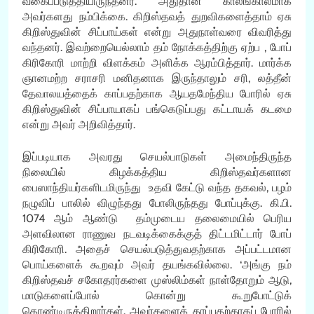
வகைப்படுத்தியிருந்தனர். அதுதான் காலங்காலமாக
அவர்களது நம்பிக்கை. கிறிஸ்தவத் துறவிகளைத்தாம் ஏசு
கிறிஸ்துவின் சிப்பாய்கள் என்று அதுநாள்வரை விவரித்து
வந்தனர். இவற்றையெல்லாம் தம் நோக்கத்திற்கு ஏற்ப , போப்
கிரிகோரி மாற்றி விளக்கம் அளிக்க ஆரம்பித்தார். மார்க்க
ஞானமற்ற சராசரி மனிதனாக இருந்தாலும் சரி, லத்தீன்
தேவாலயத்தைக் காப்பதற்காக ஆயதமேந்திய போரில் ஏசு
கிறிஸ்துவின் சிப்பாயாகப் பங்கெடுப்பது கட்டாயக் கடமை
என்று அவர் அறிவித்தார்.
இப்படியாக அவரது செயல்பாடுகள் அமைந்திருந்த
நிலையில் கிழக்கத்திய கிறிஸ்தவர்களான
பைஸாந்தியர்களிடமிருந்து உதவி கேட்டு வந்த தகவல், பழம்
நழுவிப் பாலில் விழுந்தது போலிருந்தது போப்புக்கு. கி.பி.
1074 ஆம் ஆண்டு தம்முடைய தலைமையில் பெரிய
அளவிலான ராணுவ நடவடிக்கைக்குத் திட்டமிட்டார் போப்
கிரிகோரி. அதைச் செயல்படுத்துவதற்காக அப்பட்டமான
பொய்களைக் கூறவும் அவர் தயங்கவில்லை. ‘அங்கு நம்
கிறிஸ்தவச் சகோதரர்களை முஸ்லிம்கள் நாள்தோறும் ஆடு,
மாடுகளைப்போல் கொன்று கூறுபோட்டுக்
கொண்டிருக்கிறார்கள். அவர்களைக் காப்பதற்காகப் போரில்