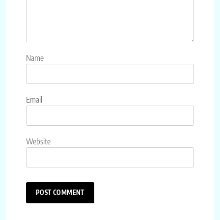
Name
Email
Website