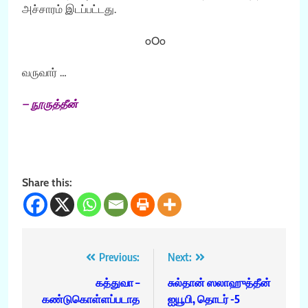
அச்சாரம் இடப்பட்டது.
oOo
வருவார் …
– நூருத்தீன்
Share this:
Post
Previous:
Next:
navigation
கத்துவா –
சுல்தான் ஸலாஹுத்தீன்
கண்டுகொள்ளப்படாத
ஐயூபி, தொடர் -5