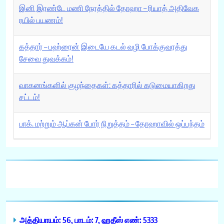
இனி இரண்டே மணி நேரத்தில் தோஹா – ரியாத் அதிவேக
ரயில் பயணம்!
கத்தார் – பஹ்ரைன் இடையே கடல் வழி போக்குவரத்து
சேவை துவக்கம்!
வாகனங்களில் குழந்தைகள்: கத்தாரில் கடுமையாகிறது
சட்டம்!
பாக். மற்றும் ஆப்கன் போர் நிறுத்தம் – தோஹாவில் ஒப்பந்தம்
அத்தியாயம்: 56, பாடம்: 7, ஹதீஸ் எண்: 5333