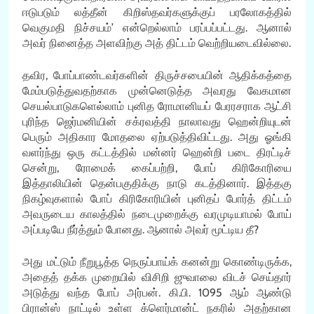
ஈடுபடும் லத்தீன் கிறிஸ்தவர்களுக்குப் பரலோகத்தில்
வெகுமதி நிச்சயம்’ என்றெல்லாம் பரப்பப்பட்டது. ஆனால்
அவர் நினைத்த அளவிற்கு அத் திட்டம் வெற்றியடைவில்லை.
தவிர, போப்பாண்டவர்களின் திருச்சபையின் ஆதிக்கத்தை
மேம்படுத்துவதற்காக முன்னெடுத்த அவரது வேகமான
செயல்பாடுகளெல்லாம் புனித ரோமானியப் பேரரசராக ஆட்சி
புரிந்த ஜெர்மனியின் சக்ரவத்தி நாலாவது ஹென்றியுடன்
பெரும் அதிகார மோதலை ஏற்படுத்திவிட்டது. அது ஓங்கி
வளர்ந்து ஒரு கட்டத்தில் மன்னர் ஹென்றி படை திரட்டிச்
சென்று, ரோமைக் கைப்பற்றி, போப் கிரிகோரியை
இத்தாலியின் தென்பகுதிக்கு நாடு கடத்தினார். இத்தகு
நிகழ்வுகளால் போப் கிரிகோரியின் புனிதப் போர்த் திட்டம்
அவருடைய காலத்தில் நடைமுறைக்கு வரமுடியாமல் போய்
அப்படியே நீர்த்தும் போனது. ஆனால் அவர் மூட்டிய தீ?
அது மட்டும் நீறுபூத்த நெருப்பாய்க் கனன்று கொண்டிருக்க,
அதைத் தக்க முறையில் விசிறி ஜுவாலை விடச் செய்தார்
அடுத்து வந்த போப் அர்பன். கி.பி. 1095 ஆம் ஆண்டு
பிரான்ஸ் நாட்டில் உள்ள க்ளெர்மான்ட் நகரில் அதற்கான