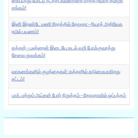
கைப்பந்து போட்டி நடத்தி கவனத்தை ஈர்த்த ரியாத் தமிழ்ச்
சங்கம்!
இனி இரண்டே மணி நேரத்தில் தோஹா – ரியாத் அதிவேக
ரயில் பயணம்!
கத்தார் – பஹ்ரைன் இடையே கடல் வழி போக்குவரத்து
சேவை துவக்கம்!
வாகனங்களில் குழந்தைகள்: கத்தாரில் கடுமையாகிறது
சட்டம்!
பாக். மற்றும் ஆப்கன் போர் நிறுத்தம் – தோஹாவில் ஒப்பந்தம்