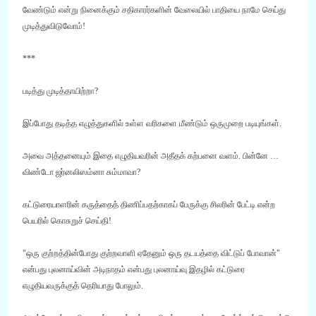
வேண்டும் என்று நினைக்கும் சதிகாரர்களின் வேலையில் பாதியை நாமே செய்து
முடித்துவிடுவோம்
!
***
படித்து முடித்தாயிற்றா?
இப்போது தடித்த எழுத்துகளில் உள்ள வரிகளை மீண்டும் ஒருமுறை படியுங்கள்.
அவை அத்தனையும் இதை எழுதியவரின் அதீதக் கற்பனை வளம். பின்னே …
விண்டோ ஜர்னலிஸம்னா சும்மாவா?
கட்டுரையாளரின் கருத்தைத் திணிப்பதற்காகப் பேருக்கு சிலரின் பேட்டி என்ற
பெயரில் கொசுறுச் செய்தி!
"ஒரு குற்றத்தின்போது குற்றவாளி ஏதேனும் ஒரு தடயத்தை விட்டுப் போவான்"
என்பது புலனாய்வின் அடிநாதம் என்பது புலனாய்வு இதழில் கட்டுரை
எழுதியவருக்குத் தெரியாது போலும்.