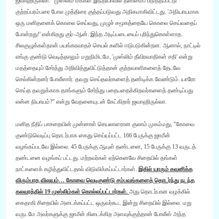
ஜவாஹிருல்லா
.
"
முஸ்லிம் மக்கள் இந்தியாவில் தனிமைப் படுத்தப்பட்டு
குற்றப்பரம்பரை போல முத்திரை குத்தப்படுவது அதிகமாகிவிட்டது
. '
அநியாயமாக
ஒரு மனிதனைக் கொலை செய்வது
,
முழுச் சமூகத்தையே கொலை செய்வதைப்
போன்றது
!'
என்கிறது குர்
–
ஆன்
.
இந்த அடிப்படையைப் புரிந்துகொள்ளாத
சிலகுழுக்கள்தான் பயங்கரவாதச் செயல் களில் ஈடுபடுகின்றன
.
ஆனால்
,
நாட்டில்
எங்கு குண்டு வெடித்தாலும் மறுநிமிடமே
, '
முஸ்லிம் தீவிரவாதிகள் சதி
'
என்று
மதத்தையும் சேர்த்து அறிவித்துவிட்டுத்தான் குற்றவாளிகளைத் தேடவே
செல்கின்றனர் போலீஸார்
.
தவறு செய்தவர்களைத் தண்டிக்க வேண்டும்
.
யாரோ
செய்த தவறுக்காக தாங்களும் சேர்ந்து பதைபதைக்கிறவர்களைத் தண்டிப்பது
என்ன நியாயம்
?
"
என்று வேதனையுடன் கேட்கிறார் ஜவாஹிருல்லா
.
மனித நீதிப் பாசறையின் முன்னாள் செயலாளரான குலாம் முகம்மது
,
"
கோவை
குண்டுவெடிப்பு தொடர்பாக கைது செய்யப்பட்ட
166
பேருக்கு ஜாமீன்
வழங்கப்படவே இல்லை
. 45
பேருக்கு ஆயுள் தண்டனை
, 15
பேருக்கு
13
வருடத்
தண்டனை வழங்கப் பட்டது
.
மற்றவர்கள் ஏற்கெனவே சிறையில் தங்கள்
நாட்களைக் கழித்துவிட்டதால் விடுவிக்கப்பட்டார்கள்
.
இதில் யாரும் கவனிக்க
விரும்பாத விஷயம்
…
கோவை வெடிகுண்டு சம்பவங்களைத் தொடர்ந்து நடந்த
கலவரத்தில்
19
முஸ்லிம்கள் கொல்லப்பட்டார்கள்
.
அது தொடர்பான வழக்கில்
கைதாகி சிறையில் அடைக்கப்பட்ட ஒருவர்கூட இன்று சிறையில் இல்லை
.
மறு
வருடமே அவர்களுக்கு ஜாமீன் கிடைக்கிற அளவுக்குத்தான் போலீஸ் அந்த