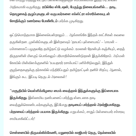
அதிகமாகி வருகிறது
.
ரயில்வே ஸ்டேஷன்
,
பேருந்து நிலையங்களில்
…
தாடி
,
தொழுகைத் தழும்புகளுடன் வருபவர்களை எக்ஸ்ட்ரா எச்சரிக்கையுடன்
சோதிக்கும் உணர்வை போலீஸிடம்
பார்க்க முடிகிறது
.
ஒட்டுமொத்தமாக இல்லையென்றாலும்
…
ஆங்காங்கே இந்தக் காட்சிகள் கவலை
தருகின்றன
.
முஸ்லிம்களுடன் இன்றளவும்
'
தாயாப் புள்ளையாய்
' – '
மாமன்
–
மச்சானாக
'
ப் பழகுவதே தமிழ்நாட்டு வழக்கம்
.
ரமலான் நோன்புக் கஞ்சியும்
,
தைத்
திருநாளின் மிளகுப் பொங்கலும் பரிமாறிக்கொண்டுதான் இருக்கிறோம்
.
அம்மன்
கோயில் மின்விளக்குகளில்
'
உபயதாரர் ரசாக்பாய்
'
பளிச்சிடுவதும்
,
இந்துக்
குழந்தைகளுக்கு தர்காவில் மந்திரிப்பதும் தமிழ்நாட்டின் தனிச் சிறப்பு
.
ஆனால்
,
இங்கும் கூட இப்படி நெருடல் அலைகள்
!
"
மசூதியில் வெள்ளிக்கிழமை மைக் வைத்தால் இந்துக்களுக்கு இம்சையாக
இருக்கிறது
.
இஸ்லாமிய நண்பனைப் பார்த்து ஸ்டைலாக தாடி
வைத்துக்கொண்டவர்களுக்கு
,
இப்போது
தாடியைப் பார்த்தால் அலர்ஜியாகிறது
.
பர்தாவைப் பார்த்தால் பயமாக இருக்கிறது
.
மறுபக்கம்
,
சாதுப் பிள்ளையார் சச்சரவு
சாமியாகிவிட்டார்
!
சென்னையில் திருவல்லிக்கேணி
,
மதுரையில் காஜிமார் தெரு
,
நெல்லையில்