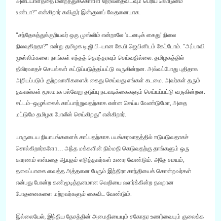
அடையாளத்தை மறைத்துக்கொள்ள நேர்வதைவிடவும் பெரிய கொடுமை
உண்டா
?
"
என்கிறார் கவிஞர் இன்குலாப் வேதனையாக
.
"
சந்தேகத்துக்குரியவர் ஒரு முஸ்லிம் என்றாலே
'
உடனடிக் கைது
'
நிலை
நிலவுகிறதா
?
"
என்று தமிழக டி
.
ஜி
.
பி
–
யான கே
.
பி
.
ஜெயினிடம் கேட்டோம்
.
"
அப்பாவி
முஸ்லிம்களை நாங்கள் எந்தத் தொந்தரவும் செய்வதில்லை
.
தமிழகத்தில்
தீவிரவாதச் செயல்கள் கட்டுப்படுத்தப்பட்டு வருகின்றன
.
அவ்வப்போது புதிதாக
அறியப்படும் குற்றவாளிகளைக் கைது செய்வது எங்கள் கடமை
.
அவர்கள் தரும்
தகவல்கள் மூலமாக பல்வேறு தடுப்பு நடவடிக்கைகளும் செய்யப்பட்டு வருகின்றன
.
சட்டம்
–
ஒழுங்கைக் காப்பாற்றுவதற்காக என்ன செய்ய வேண்டுமோ
,
அதை
மட்டுமே தமிழக போலீஸ் செய்கிறது
"
என்கிறார்
.
யாருடைய நியாயங்களைக் காப்பதற்காக பயங்கரவாதத்தில் ஈடுபடுவதாகச்
சொல்கிறார்களோ
…
அந்த மக்களின் நிம்மதி கெடுவதற்கு தாங்களும் ஒரு
காரணம் என்பதை ஆயுதம் எடுத்தவர்கள் உணர வேண்டும்
.
அதே சமயம்
,
தலைப்பாகை வைத்த அத்தனை பேரும் இந்திரா காந்தியைக் கொன்றவர்கள்
என்பது போன்ற கண்மூடித்தனமான வெறியை வளர்க்கின்ற தவறான
போதனைகளை மற்றவர்களும் கைவிட வேண்டும்
.
இல்லையேல்
,
இந்திய தேசத்தின் அமைதியையும் சகோதர உணர்வையும் குலைக்க