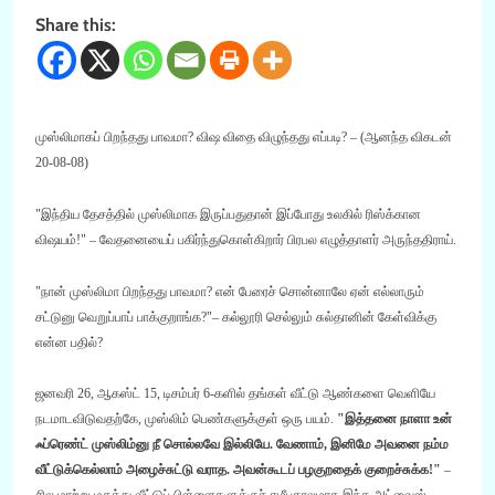
Share this:
முஸ்லிமாகப் பிறந்தது பாவமா? விஷ விதை விழுந்தது எப்படி? – (ஆனந்த விகடன்
20-08-08)
"
இந்திய தேசத்தில் முஸ்லிமாக இருப்பதுதான் இப்போது உலகில் ரிஸ்க்கான
விஷயம்!
"
– வேதனையைப் பகிர்ந்துகொள்கிறார் பிரபல எழுத்தாளர் அருந்ததிராய்.
"
நான் முஸ்லிமா பிறந்தது பாவமா
?
என் பேரைச் சொன்னாலே ஏன் எல்லாரும்
சட்டுனு வெறுப்பாப் பாக்குறாங்க
?
"
–
கல்லூரி செல்லும் சுல்தானின் கேள்விக்கு
என்ன பதில்
?
ஜனவரி
26,
ஆகஸ்ட்
15,
டிசம்பர்
6-
களில் தங்கள் வீட்டு ஆண்களை வெளியே
நடமாடவிடுவதற்கே
,
முஸ்லிம் பெண்களுக்குள் ஒரு பயம்
.
"
இத்தனை நாளா உன்
ஃப்ரெண்ட் முஸ்லிம்னு நீ சொல்லவே இல்லியே
.
வேணாம்
,
இனிமே அவனை நம்ம
வீட்டுக்கெல்லாம் அழைச்சுட்டு வராத
.
அவன்கூடப் பழகுறதைக் குறைச்சுக்க
!
"
–
சில மாற்று மதத்து வீட்டுப் பிள்ளைகளுக்குச் சமீபகாலமாக இந்த அட்வைஸ்