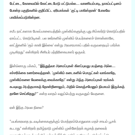
பேட்டை
,
கோவையில் கோட்டைமேடு மட்டுமல்ல
…
வாணியம்பாடி
,
நாகப்பட்டினம்
போன்ற பகுதிகளில் குறிப்பிட்ட ஏரியாக்கள்
'
குட்டி பாகிஸ்தான்
'
போலவே
பாவிக்கப்படுகின்றன
.
சமீப நாட்களாக மேலப்பாளையத்தில் முஸ்லிம்களுக்கு புது சிம்கார்டு கொடுப்பதில்
ஏகப்பட்ட கெடுபிடிகள்
.
பல ஊர்களில் முஸ்லிம் பெயர்களைச் சொன்னாலே
,
லாட்ஜ்களில்
'
ரூம் காலி இல்லை
'
என்று அவசரமாகப் பதில் வருவதையும் பார்க்க
முடிகிறது
"
என்கிறார் சீனியர் பத்திரிகையாளர் ஒருவர்
.
இன்னொரு பக்கம்
,
"
இந்துத்வா அமைப்புகள் கிளப்புவது பயத்தை அல்ல
…
எச்சரிக்கை உணர்வைத்தான்
. '
முஸ்லிம் கடைகளில் பொருட்கள் வாங்காதே
,
முஸ்லிம்களை வேலைக்கு வைக்காதே
!'
என்று அந்த அமைப்புகள் உரக்கக்
கூவுவது அபத்தமாகத் தோன்றினாலும்
,
அதில் கொஞ்சமேனும் நியாயம் இருக்கத்
தானே செய்கிறது
?
"
என்ற வாதம் வலுப்பெற்று வருவதும் வேதனை
.
ஏன் இந்த அவல நிலை
?
"
பயங்கரவாத நடவடிக்கைகளுக்குப் பொத்தாம்பொதுவாக மதச் சாயம் பூசக்
கூடாது
"
என்கிறார் தமிழ்நாடு முஸ்லிம் முன்னேற்றக் கழகத் தலைவர்