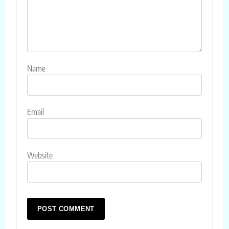
Name
Email
Website