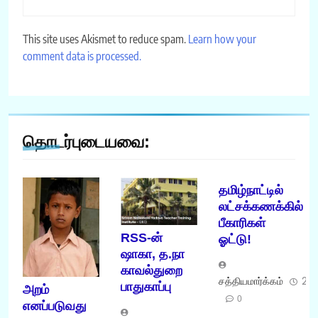
This site uses Akismet to reduce spam.
Learn how your
comment data is processed.
தொடர்புடையவை:
தமிழ்நாட்டில்
லட்சக்கணக்கில்
பீகாரிகள்
RSS-ன்
ஓட்டு!
ஷாகா, த.நா
காவல்துறை
சத்தியமார்க்கம்
21/
பாதுகாப்பு
அறம்
0
எனப்படுவது