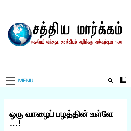
Skip
to
content
சத்தியமார்க்கம்.காம்
சத்தியம் வந்தது; அசத்தியம் அழிந்தது! – திருக்குர்ஆன்
MENU
ஒரு வாழைப் பழத்தின் உள்ளே
…!