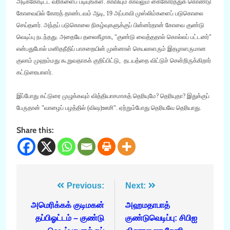
அடிக்கோடிட்ட வரிகளைப் படியுங்கள். காவியும் காவலும் கைகோர்த்துக் கொண்டு
கோவையில் கோரத் தாண்டவம் ஆடி, 19 அப்பாவி முஸ்லிம்களைப் படுகொலை
செய்தனர். அந்தப் படுகொலை நிகழ்வுகளுக்குப் பின்னர்தான் கோவை குண்டு
வெடிப்பு நடந்தது. அதையே தலைகீழாக, "குண்டு வைத்ததால் கொல்லப் பட்டனர்"
என்பதுபோல் மனிதநீதிப் பாசறையின் முன்னாள் செயலாளரும் இதழாளருமான
குலாம் முஹம்மது கூறுவதாகக் குறிப்பிட்டு, தடயத்தை விட்டுச் சென்றிருக்கிறார்
கட்டுரையாளர்.
இப்போது கட்டுரை முழுக்கவும் வித்தியாசமாகத் தெரியுமே? தெரியுதா? இதுக்குப்
பேருதான் "வாழைப் பழத்தில் (விஷ)ஊசி". ஏற்றும்போது தெரியவே தெரியாது.
Share this:
Post
Previous:
Next:
navigation
அமெரிக்கக் குடிமகன்
அஹமதாபாத்
தப்பிஓட்டம் – குண்டு
குண்டுவெடிப்பு: சிபிஐ