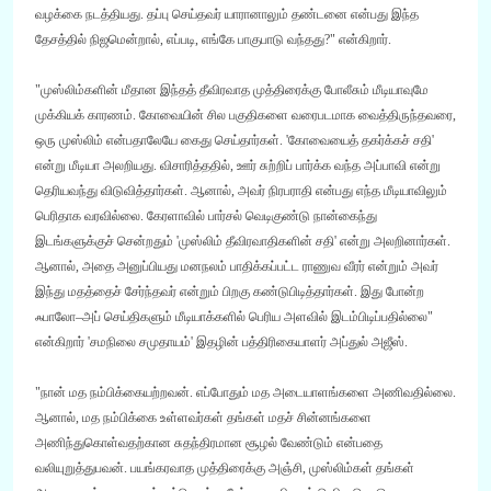
வழக்கை நடத்தியது
.
தப்பு செய்தவர் யாரானாலும் தண்டனை என்பது இந்த
தேசத்தில் நிஜமென்றால்
,
எப்படி
,
எங்கே பாகுபாடு வந்தது
?
"
என்கிறார்
.
"
முஸ்லிம்களின் மீதான இந்தத் தீவிரவாத முத்திரைக்கு போலீசும் மீடியாவுமே
முக்கியக் காரணம்
.
கோவையின் சில பகுதிகளை வரைபடமாக வைத்திருந்தவரை
,
ஒரு முஸ்லிம் என்பதாலேயே கைது செய்தார்கள்
. '
கோவையைத் தகர்க்கச் சதி
'
என்று மீடியா அலறியது
.
விசாரித்ததில்
,
ஊர் சுற்றிப் பார்க்க வந்த அப்பாவி என்று
தெரியவந்து விடுவித்தார்கள்
.
ஆனால்
,
அவர் நிரபராதி என்பது எந்த மீடியாவிலும்
பெரிதாக வரவில்லை
.
கேரளாவில் பார்சல் வெடிகுண்டு நான்கைந்து
இடங்களுக்குச் சென்றதும்
'
முஸ்லிம் தீவிரவாதிகளின் சதி
'
என்று அலறினார்கள்
.
ஆனால்
,
அதை அனுப்பியது மனநலம் பாதிக்கப்பட்ட ராணுவ வீரர் என்றும் அவர்
இந்து மதத்தைச் சேர்ந்தவர் என்றும் பிறகு கண்டுபிடித்தார்கள்
.
இது போன்ற
ஃபாலோ
–
அப் செய்திகளும் மீடியாக்களில் பெரிய அளவில் இடம்பிடிப்பதில்லை
"
என்கிறார்
'
சமநிலை சமுதாயம்
'
இதழின் பத்திரிகையாளர் அப்துல் அஜீஸ்
.
"
நான் மத நம்பிக்கையற்றவன்
.
எப்போதும் மத அடையாளங்களை அணிவதில்லை
.
ஆனால்
,
மத நம்பிக்கை உள்ளவர்கள் தங்கள் மதச் சின்னங்களை
அணிந்துகொள்வதற்கான சுதந்திரமான சூழல் வேண்டும் என்பதை
வலியுறுத்துபவன்
.
பயங்கரவாத முத்திரைக்கு அஞ்சி
,
முஸ்லிம்கள் தங்கள்