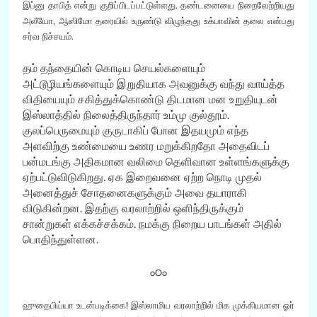
இப்னு தாபித் என்று குறிப்பிடப்பட்டுள்ளது. தண்டனையை நிறைவேற்றியது
அலீயோ, ஆஸிமோ தரையில் உருண்டு விழுந்தது உக்பாவின் தலை என்பது
சர்வ நிச்சயம்.
தம் தந்தையின் கொடிய செயல்களையும்
அட்டூழியங்களையும் இறுதியாக அவனுக்கு வந்து வாய்த்த
விதியையும் சகித்துக்கொண்டு திடமான மன உறுதியுடன்
இஸ்லாத்தில் நிலைத்திருந்தார் உம்மு குல்தூம்.
குலப்பெருமையும் குருடாகிப் போன இதயமும் எந்த
அளவிற்கு உண்மையை உணர மறுக்கிறதோ அதைவிடப்
பன்மடங்கு அதிகமான வலிமை தெளிவான உள்ளங்களுக்கு
ஏற்பட்டுவிடுகிறது. ஏக இறைவனை ஏற்ற நொடி முதல்
அனைத்துச் சோதனைகளுக்கும் அவை தயாராகி
விடுகின்றன. இதற்கு வரலாற்றில் ஒளிந்திருக்கும்
சான்றுகள் எக்கச்சக்கம். நமக்கு நிறைய பாடங்கள் அதில்
பொதிந்துள்ளன.
oOo
ஹுதைபிய்யா உடன்படிக்கை! இஸ்லாமிய வரலாற்றில் மிக முக்கியமான ஓர்