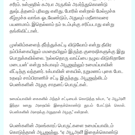
சரீரம். உள்ளூரில் கஅபா அருகில் அமர்ந்துகொண்டு
துஷ்டத்தனம் புரிவது எளிது. போரில் என்றால் மேல்மூச்சு
கீழ்மூச்சு வாங்க ஓடவேண்டும், அதுவும் மதீனாவரை
பயணமாம். இதெல்லாம் நம் உடம்புக்கு சரிப்படாது என்று
தங்கிவிட்டான்.
முஸ்லிம்களைத் தீர்த்துக்கட்டி விடுவோம் என்று தீவிர
நம்பிக்கையிலும் மமதையிலும் இருந்த குரைஷிகளுக்கு இது
பொறுக்கவில்லை. ‘நல்லதொரு வாய்ப்பை நழுவ விடுகிறானே
மடையன்’ என்று உக்பாவும் அபூஜஹ்லும் உமைய்யாவின்
வீட்டிற்கு வந்தனர். உக்பாவின் கையில், நறுமணப் புகை போட
உதவும் சாம்பிராணிச் சட்டி இருந்தது. அபூஜஹ்லிடம்
பெண்களின் அழகு சாதனப் பொருட்கள்.
உமைய்யாவின் கைகளில் அந்தச் சட்டியைக் கொடுத்த உக்பா, “ஏ அபூஅலீ!
இந்தா உனது அறையில் இதைக்கொண்டு தூபம் போட்டுக் கொள்.
பெண்களின் அறைக்கு அதுதான் அழகு,” என்றான்.
பெண்களின் அலங்காரப் பொருட்களை உமைய்யாவிடம்
கொடுத்தான் அபூஜஹ்லு. “ஏ அபூஅலீ! இதைக்கொண்டு