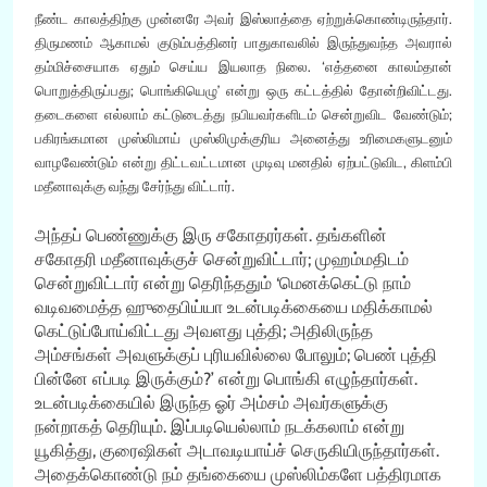
நீண்ட காலத்திற்கு முன்னரே அவர் இஸ்லாத்தை ஏற்றுக்கொண்டிருந்தார்.
திருமணம் ஆகாமல் குடும்பத்தினர் பாதுகாவலில் இருந்துவந்த அவரால்
தம்மிச்சையாக ஏதும் செய்ய இயலாத நிலை. ‘எத்தனை காலம்தான்
பொறுத்திருப்பது; பொங்கியெழு’ என்று ஒரு கட்டத்தில் தோன்றிவிட்டது.
தடைகளை எல்லாம் கட்டுடைத்து நபியவர்களிடம் சென்றுவிட வேண்டும்;
பகிரங்கமான முஸ்லிமாய் முஸ்லிமுக்குரிய அனைத்து உரிமைகளுடனும்
வாழவேண்டும் என்று திட்டவட்டமான முடிவு மனதில் ஏற்பட்டுவிட, கிளம்பி
மதீனாவுக்கு வந்து சேர்ந்து விட்டார்.
அந்தப் பெண்ணுக்கு இரு சகோதரர்கள். தங்களின்
சகோதரி மதீனாவுக்குச் சென்றுவிட்டார்; முஹம்மதிடம்
சென்றுவிட்டார் என்று தெரிந்ததும் ‘மெனக்கெட்டு நாம்
வடிவமைத்த ஹுதைபிய்யா உடன்படிக்கையை மதிக்காமல்
கெட்டுப்போய்விட்டது அவளது புத்தி; அதிலிருந்த
அம்சங்கள் அவளுக்குப் புரியவில்லை போலும்; பெண் புத்தி
பின்னே எப்படி இருக்கும்?’ என்று பொங்கி எழுந்தார்கள்.
உடன்படிக்கையில் இருந்த ஓர் அம்சம் அவர்களுக்கு
நன்றாகத் தெரியும். இப்படியெல்லாம் நடக்கலாம் என்று
யூகித்து, குரைஷிகள் அடாவடியாய்ச் செருகியிருந்தார்கள்.
அதைக்கொண்டு நம் தங்கையை முஸ்லிம்களே பத்திரமாக