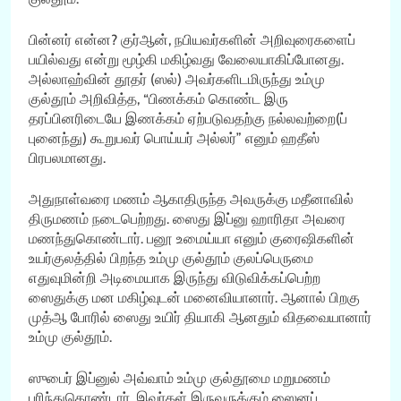
பின்னர் என்ன? குர்ஆன், நபியவர்களின் அறிவுரைகளைப்
பயில்வது என்று மூழ்கி மகிழ்வது வேலையாகிப்போனது.
அல்லாஹ்வின் தூதர் (ஸல்) அவர்களிடமிருந்து உம்மு
குல்தூம் அறிவித்த, “பிணக்கம் கொண்ட இரு
தரப்பினரிடையே இணக்கம் ஏற்படுவதற்கு நல்லவற்றை(ப்
புனைந்து) கூறுபவர் பொய்யர் அல்லர்” எனும் ஹதீஸ்
பிரபலமானது.
அதுநாள்வரை மணம் ஆகாதிருந்த அவருக்கு மதீனாவில்
திருமணம் நடைபெற்றது. ஸைது இப்னு ஹாரிதா அவரை
மணந்துகொண்டார். பனூ உமைய்யா எனும் குரைஷிகளின்
உயர்குலத்தில் பிறந்த உம்மு குல்தூம் குலப்பெருமை
எதுவுமின்றி அடிமையாக இருந்து விடுவிக்கப்பெற்ற
ஸைதுக்கு மன மகிழ்வுடன் மனைவியானார். ஆனால் பிறகு
முத்ஆ போரில் ஸைது உயிர் தியாகி ஆனதும் விதவையானார்
உம்மு குல்தூம்.
ஸுபைர் இப்னுல் அவ்வாம் உம்மு குல்தூமை மறுமணம்
புரிந்துகொண்டார். இவர்கள் இருவருக்கும் ஸைனப்