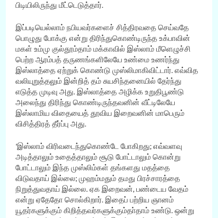
பிடியிலிருந்து மீட்டெடுத்தார்.
இப்படியெல்லாம் நபியவர்களைச் சித்திரவதை செய்வதே
பொழுது போக்கு என்று திரிந்துகொண்டிருந்த உக்பாவின்
மகள் உம்மு குல்தூம்தாம் மக்காவில் இஸ்லாம் மீளெழுச்சி
பெற்ற ஆரம்பத் தருணங்களிலேயே உண்மை உணர்ந்து
இஸ்லாத்தை ஏற்றுக் கொண்டு முஸ்லிமாகிவிட்டார். எவ்வித
வலியுறுத்தலும் இன்றித் தம் சுயசிந்தனையில் தேர்ந்து
எடுத்த முடிவு அது. இஸ்லாத்தை அழிக்க உறுதிபூண்டு
அலைந்து திரிந்து கொண்டிருந்தவனின் வீட்டிலேயே
இஸ்லாமிய விதையைத் தூவிய இறைவனின் மாபெரும்
விசித்திரத் தீர்ப்பு அது.
‘இஸ்லாம் விரிவடைந்துகொண்டே போகிறது; எவ்வளவு
அடித்தாலும் உதைத்தாலும் சூடு போட்டாலும் கொன்று
போட்டாலும் இந்த முஸ்லிம்கள் தங்களது மதத்தை
விடுவதாய் இல்லை; முஹம்மதும் தமது பிரச்சாரத்தை
நிறுத்துவதாய் இல்லை. ஏக இறைவன், பண்டைய வேதம்
என்று ஏதேதோ சொல்கிறார். இதைப் பற்றிய ஞானம்
யூதர்களுக்கும் கிறித்தவர்களுக்கும்தா்தாம் உண்டு. ஒன்று