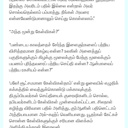
இதற்கு அவரிடம் பதில் இல்லை என்றால் அவர்
சொல்வதெல்லாம் பம்மாத்து. நீங்கள் அவரை
என்னவேண்டுமானாலும் செய்து கொள்ளலாம்.”
“அந்த மூன்று கேள்விகள்?”
“பண்டைய காலத்தைச் சேர்ந்த இளைஞர்களைப் பற்றிய
விசித்தரமான நிகழ்வு என்ன? உலகின் அனைத்துப்
பகுதிகளுக்கும் கிழக்கு மூலைக்கும் மேற்கு மூலைக்கும்
பயணம் புரிந்தவரைப் பற்றிய செய்தி என்ன? ஆன்மாவைப்
பற்றிய ரகசியம் என்ன?”
‘பலே! சூட்சமமான கேள்விகள்தாம்’ என்று ஓலையில் எழுதிக்
கக்கத்தில் வைத்துக்கொண்டு மக்காவுக்குத்
திரும்பியவர்கள் செய்தியைக் குரைஷிகளிடம் சொல்ல,
நபியவர்களிடம் கேள்விகள் முன்வைக்கப்பட்டன. சிலநாள்
கழித்து விரிவான பதில் அளித்து, குர்ஆனின் பதினெட்டாம்
அத்தியாயமான அல்-கஹ்ப் வெளியானது. யூதர்கள் கேட்கச்
சொன்ன கேள்விகளுக்குச் சரியான விளக்கம்
அளித்திருந்தான் இறைவன்.