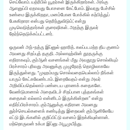
செய்வோம். யத்ரிபில் யூதர்கள் இருக்கிறார்கள். அங்கு
ஆளனுப்பி ஏதாவது யோசனை கேட்போம். இவரது பேச்சில்
உண்மை இருக்கிறதா, மனம்போன போக்கில் கற்பித்துப்
பேசுகிறாரா என்பது தெரிந்துவிடும்,’ என்று
முடிவெடுத்தார்கள் குரைஷிகள். அதற்கு இருவர்
தேர்ந்தெடுக்கப்பட்டனர்.
ஒருவன் அந்-நத்ரு இப்னுல் ஹாரித். கலப்படமற்ற தீய குணம்
அவனது சிறப்புத் தகுதி. அல்லாஹ்வின் தூதருக்கு
எதிராகவும், குர்ஆன் வசனங்கள் மீது அவதூறு சொல்லியும்
பிரச்சாரம் புரிவது அவனுக்கு முழுநேரத் தொழிலாகவே
இருந்துள்ளது. “முஹம்மது சொல்வதையெல்லாம் நீங்கள்
யாரும் கேட்கவேண்டாம். இறைவேதம் என்று அவர்
அறிவிப்பதெல்லாம் பண்டைய புராணக் கதைகளே.
வேண்டுமானால் அதைவிடச் சிறப்பான புத்தகங்கள்
கதைகள் எல்லாம் என்னிடம் இருக்கின்றன” என்று
எதிர்ப்பிரச்சாரம். குர்ஆனுக்கு எதிரான அவனது
துர்ச்செயல்களைக் கண்டித்து இறைவன் குர்ஆனிலேயே
எட்டு இடங்களில் குறிப்பிட்டு வசனம் இறக்கியுள்ளான்.
மற்றொருவன் உக்பா இப்னு அபூமுயீத்து.