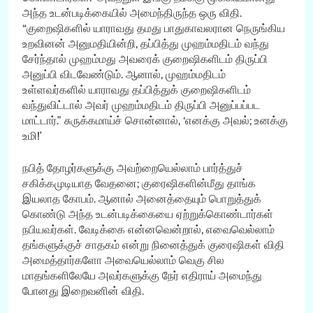
அந்த உடன்படிக்கையில் அமைந்திருந்த ஒரு விதி.
“குறைஷிகளில் யாராவது தமது பாதுகாவலரான நெருங்கிய
உறவினன் அனுமதியின்றி, தப்பித்து முஹம்மதிடம் வந்து
சேர்ந்தால் முஹம்மது அவரைக் குறைஷிகளிடம் திருப்பி
அனுப்பி விடவேண்டும். ஆனால், முஹம்மதிடம்
உள்ளவர்களில் யாராவது தப்பித்துக் குறைஷிகளிடம்
வந்துவிட்டால் அவர் முஹம்மதிடம் திருப்பி அனுப்பப்பட
மாட்டார்.” சுருக்கமாய்ச் சொன்னால், ‘எனக்கு அவல்; உனக்கு
உமி!’
நபித் தோழர்களுக்கு அவற்றையெல்லாம் பார்த்துச்
சகிக்கமுடியாத வேதனை; குரைஷிகளின்மீது தாங்க
இயலாத கோபம். ஆனால் அனைத்தையும் பொறுத்துக்
கொண்டு அந்த உடன்படிக்கையை ஏற்றுக்கொண்டார்கள்
நபியவர்கள். வேடிக்கை என்னவென்றால், எவைவெல்லாம்
தங்களுக்குச் சாதகம் என்று நினைத்துக் குரைஷிகள் விதி
அமைத்தார்களோ அவையெல்லாம் வெகு சில
மாதங்களிலேயே அவர்களுக்கு நேர் எதிராய் அமைந்து
போனது இறைவனின் விதி.