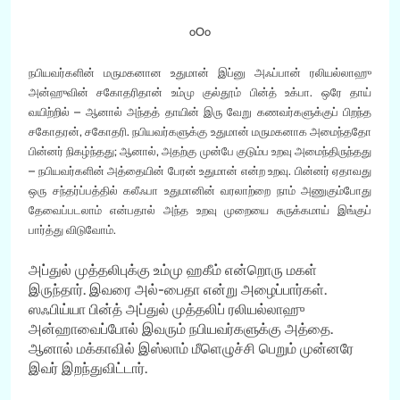
oOo
நபியவர்களின் மருமகனான உதுமான் இப்னு அஃப்பான் ரலியல்லாஹு
அன்ஹுவின் சகோதரிதான் உம்மு குல்தூம் பின்த் உக்பா. ஒரே தாய்
வயிற்றில் – ஆனால் அந்தத் தாயின் இரு வேறு கணவர்களுக்குப் பிறந்த
சகோதரன், சகோதரி. நபியவர்களுக்கு உதுமான் மருமகனாக அமைந்ததோ
பின்னர் நிகழ்ந்தது; ஆனால், அதற்கு முன்பே குடும்ப உறவு அமைந்திருந்தது
– நபியவர்களின் அத்தையின் பேரன் உதுமான் என்ற உறவு. பின்னர் ஏதாவது
ஒரு சந்தர்ப்பத்தில் கலீஃபா உதுமானின் வரலாற்றை நாம் அணுகும்போது
தேவைப்படலாம் என்பதால் அந்த உறவு முறையை சுருக்கமாய் இங்குப்
பார்த்து விடுவோம்.
அப்துல் முத்தலிபுக்கு உம்மு ஹகீம் என்றொரு மகள்
இருந்தார். இவரை அல்-பைதா என்று அழைப்பார்கள்.
ஸஃபிய்யா பின்த் அப்துல் முத்தலிப் ரலியல்லாஹு
அன்ஹாவைப்போல் இவரும் நபியவர்களுக்கு அத்தை.
ஆனால் மக்காவில் இஸ்லாம் மீளெழுச்சி பெறும் முன்னரே
இவர் இறந்துவிட்டார்.