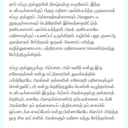
நாம் உம்மு குல்தூமின் நிகழ்வுக்கு வருவோம். இந்த
உடன்படிக்கைக்குப் பிறகு மதீனா புலம்பெயர்ந்த முதலாமவர்
உம்மு குல்தூம். அல்லாஹ்வுக்காகவும் அவனுடைய
தூதருக்காகவும் பெற்றோரின் இல்லத்தைவிட்டுத்
தனியாளாகப் புலம்பெயர்ந்தார் அவர். தனியாகவே
மதீனாவுக்குப் பயணப்பட்டிருக்கிறார். வழியில் பனூ குஸாஆ
குலத்தைச் சேர்ந்தவர் ஒருவர் அவரைப் பார்த்து
வழித்துணையாக, பத்திரமாக மதீனாவரை கொண்டுவந்து
சேர்த்திருக்கிறார்.
உம்மு குல்தூமுக்கு அம்மாரா, அல்-வலீத் என்று இரு
சகோதரர்கள் என்று கட்டுரையின் துவக்கத்தில்
பார்த்தோமே, அவர்கள் தங்களின் சகோதரி மதீனாவுக்குச்
சென்றுவிட்டார் என்று தெரிந்ததுமே பொங்கி எழுந்தார்கள்.
உடன்படிக்கையில் இருந்த அம்சம் அவர்களுக்கு நன்றாகத்
தெரியும். எனவே அதைக்கொண்டு நபியவர்களை மடக்கி
அவர்களே நம் தங்கையைப் பத்திரமாகத் நம் கையில்
ஒப்படைக்க வைப்போம் என்று பின்னாலேயே கிளம்பி அடுத்த
ஒரு சில நாட்களில் அவர்களும் மதீனா வந்து சேர்ந்தார்கள்.