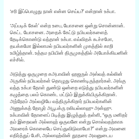
‘சரி இப்பொழுது நான் என்ன செய்ய?’ என்றான் உக்பா.
‘அப்படிக் கேள்’ என்ற உபை, யோசனை ஒன்று சொன்னான்.
கெட்ட யோசனை. அதைக் கேட்டு நபியவர்களைத்
தேடிக்கொண்டு வந்தான் உக்பா. எவ்விதக் கூச்சமோ,
தயக்கமோ இல்லாமல் நபியவர்களின் முகத்தில் காறி
உமிழ்ந்தான். உத்தம நபியின் திருமுகத்தில் அயோக்கியனின்
எச்சில்.
அடுத்து ஒருமுறை கஅபாவின் ஹஜருல் அஸ்வத் கல்லின்
அருகில் நபியவர்கள் தொழுது கொண்டிருந்தார்கள். அங்கு
வந்த உக்பா தோள் துண்டு ஒன்றை எடுத்து நபியவர்களின்
கழுத்தை பலம் கொண்ட மட்டும் இறுக்கியிருக்கிறான்.
அந்நேரம் அவ்வழியே வந்திருக்கிறார் நபியவர்களின்
அணுக்கத் தோழர் அபூபக்ரு ரலியல்லாஹு அன்ஹு.
உக்பாவின் தோளைப் பிடித்து இழுத்துத் தள்ளி, “ஒரு மனிதர்
தம் இறைவன் அல்லாஹ் ஒருவனே என்று சொல்வதற்காக
அவரைக் கொலையே செய்துவிடுவாயோ?” என்று அவனை
எதிர்த்துப் பேசி, அல்லாஹ்வின் தூதரை அவனுடைய