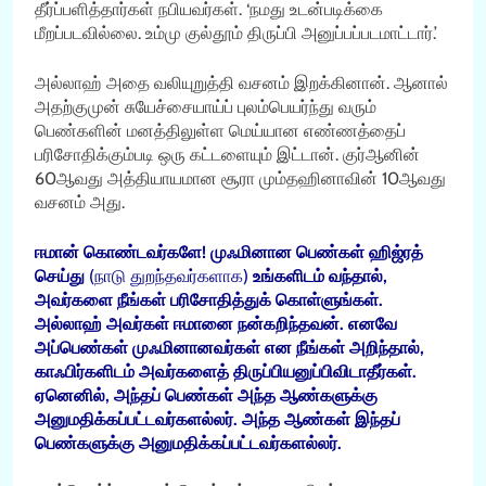
தீர்ப்பளித்தார்கள் நபியவர்கள். ‘நமது உடன்படிக்கை
மீறப்படவில்லை. உம்மு குல்தூம் திருப்பி அனுப்பப்படமாட்டார்.’
அல்லாஹ் அதை வலியுறுத்தி வசனம் இறக்கினான். ஆனால்
அதற்குமுன் சுயேச்சையாய்ப் புலம்பெயர்ந்து வரும்
பெண்களின் மனத்திலுள்ள மெய்யான எண்ணத்தைப்
பரிசோதிக்கும்படி ஒரு கட்டளையும் இட்டான். குர்ஆனின்
60ஆவது அத்தியாயமான சூரா மும்தஹினாவின் 10ஆவது
வசனம் அது.
ஈமான் கொண்டவர்களே! முஃமினான பெண்கள் ஹிஜ்ரத்
செய்து
(நாடு துறந்தவர்களாக)
உங்களிடம் வந்தால்,
அவர்களை நீங்கள் பரிசோதித்துக் கொள்ளுங்கள்.
அல்லாஹ் அவர்கள் ஈமானை நன்கறிந்தவன். எனவே
அப்பெண்கள் முஃமினானவர்கள்
என நீங்கள் அறிந்தால்,
காஃபிர்களிடம் அவர்களைத் திருப்பியனுப்பிவிடாதீர்கள்.
ஏனெனில், அந்தப் பெண்கள் அந்த ஆண்களுக்கு
அனுமதிக்கப்பட்டவர்களல்லர். அந்த ஆண்கள் இந்தப்
பெண்களுக்கு அனுமதிக்கப்பட்டவர்களல்லர்.