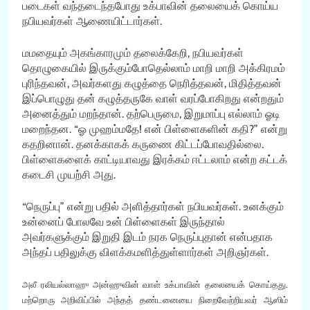
படைகள் வந்தடைந்தபோது உக்பாவின் தலையைக் கொய்ய
நபியவர்கள் ஆணையிட்டார்கள்.
மமதையும் அகங்காரமும் தலைக்கேறி, நபியவர்கள்
தொழுகையில் இருக்கும்போதெல்லாம் மாறி மாறி அக்கிரமம்
புரிந்தவன், அவர்களது கழுத்தை நெரித்தவன், மிதித்தவன்
இப்பொழுது தன் கழுத்தருகே வாள் வரப்போகிறது என்றதும்
அனைத்தும் மறந்தான். தற்பெருமை, இறுமாப்பு எல்லாம் ஓடி
மறைந்தன. “ஓ முஹம்மதே! என் பிள்ளைகளின் கதி?” என்று
கதறினான். தனக்காகக் கருணை கிட்டப்போவதில்லை.
பிள்ளைகளைக் காட்டியாவது இரக்கம் ஈட்டலாம் என்ற கட்டக்
கடைசி முயற்சி அது.
“நெருப்பு” என்று பதில் அளித்தார்கள் நபியவர்கள். உனக்கும்
உன்னைப் போலவே உன் பிள்ளைகள் இருந்தால்
அவர்களுக்கும் இறுதி இடம் நரக நெருப்புதான் என்பதாக
அந்தப் பதிலுக்கு விளக்கமளித்துள்ளார்கள் அறிஞர்கள்.
அலீ ரலியல்லாஹு அன்ஹுவின் வாள் உக்பாவின் தலையைக் கொய்தது.
மற்றொரு அறிவிப்பில் அந்தத் தண்டனையை நிறைவேற்றியவர் ஆஸிம்