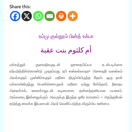
Share this:
உம்மு குல்தூம் பின்த் உக்பா
أم كلثوم بنت عقبة
மக்கத்துக் குரைஷிகளுடன் ஹுதைபிய்யா உடன்படிக்கை
ஏற்படுத்திக்கொண்டு முஹம்மது நபி ஸல்லல்லாஹு அலைஹி வஸல்லம்
அவர்களும் முஸ்லிம்களும் மதீனா திரும்பியிருந்த நேரம். ஒரு நாள்
மக்காவிலிருந்து பெண்ணொருவர் மதீனா வந்து சேர்ந்தார். நிறைய
அலைச்சல், உளைச்சலுடன் கடினமான, தன்னந்தனியான பயணம்.
அவ்வளவு இன்னலுக்கும் அவருக்கு இருந்த ஒரே காரணம் – அதற்குமேல்
தடுத்து வைக்க இயலாமல் அவர் வெளிப்படுத்த விரும்பிய உண்மை.