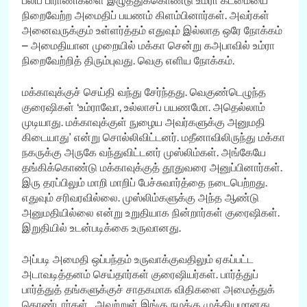
பலிப் பிராணிகளை இழுத்துக்கொண்டு உம்ரா கடமையை
நிறைவேற்ற அமைதிப் பயணம் கிளம்பினார்கள். அவர்கள்
அனைவருக்கும் உள்ளர்த்தம் எதுவும் இல்லாத ஒரே நோக்கம்
– அமைதியான முறையில் மக்கா சென்று கஅபாவில் உம்ரா
நிறைவேற்றித் திரும்புவது. வெகு எளிய நோக்கம்.
மக்காவுக்குச் செய்தி வந்து சேர்ந்தது. வெகுண்டெழுந்த
குரைஷிகள் ‘உம்ராவோ, உல்லாசப் பயணமோ. அதெல்லாம்
முடியாது. மக்காவுக்குள் நுழைய அவர்களுக்கு அனுமதி
கிடையாது’ என்று சொல்லிவிட்டனர். மதீனாவிலிருந்து மக்கா
நகருக்கு அருகே வந்துவிட்டனர் முஸ்லிம்கள். அங்கேயே
தங்கிக்கொண்டு மக்காவுக்குத் தூதுவரை அனுப்பினார்கள்.
இரு தரப்பிலும் மாறி மாறிப் பேச்சுவார்த்தை நடைபெற்றது.
எதுவும் சரிவரவில்லை. முஸ்லிம்களுக்கு அந்த ஆண்டு
அனுமதியில்லை என்று உறுதியாக நின்றார்கள் குரைஷிகள்.
இறுதியில் உடன்படிக்கை உருவானது.
அப்படி அமைதி ஒப்பந்தம் உருவாக்குவதிலும் ஏகப்பட்ட
அடாவடித்தனம் செய்தார்கள் குரைஷியர்கள். பார்த்துப்
பார்த்துத் தங்களுக்குச் சாதகமாக விதிகளை அமைத்துக்
கொண்டார்கள். அவற்றுள் இங்கு நமக்கு முக்கியமானது