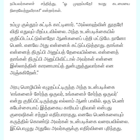
நபியவர்களைச் சந்தித்து, “ஓ முஹம்மதே! உமது கடமையை
நிறைவேற்றுவீராக!” என்றார்கள்.
உம்மு குல்தூம் சுட்டிக் காட்டினார். “அல்லாஹ்வின் தூதரே!
விதி எதுவும் மீறப்படவில்லை. அந்த உடன்படிக்கையில்
குறிப்பிடப்பட்டுள்ளதோ ஆண்களைப் பற்றி மட்டுமே. நானோ
பெண். எனவே அது என்னைக் கட்டுப்படுத்தாது. தாங்கள்
என்னைத் திருப்பி அனுப்பத் தேவையில்லை. என்னைத்
தாங்கள் திருப்பி அனுப்பிவிட்டால் அவர்கள் என்னை
இஸ்லாத்தின் காரணமாய்த் துன்புறுத்துவார்கள் என
அஞ்சுகிறேன்.”
அரபு மொழியில் எழுதப்பட்டிருந்த அந்த உடன்படிக்கை
‘எங்களைச் சேர்ந்த ஒருவர், உங்களைச் சேர்ந்த ஒருவர்’
என்று குறிப்பிட்டிருந்தது எல்லாம் ஆண் பாலில். ஒரு பெண்
சுயேச்சையாய் இத்தகைய காரியம் புரிவாள் என்பது
குரைஷிகள் சற்றும் எதிர்பாராதது. எனவே பெண்களையும்
கருத்தில் கொண்டு அவர்கள் உடன்படிக்கை வரையவில்லை.
இப்பொழுது அதுவே அவர்களுக்கு எதிர்வினை புரிந்தது.