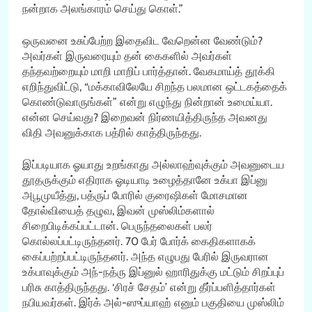
நன்றாக அலங்காரம் செய்து கொள்.”
ஒருவனை உசுப்பேற்ற இதைவிட வேறென்ன வேண்டும்?
அவர்கள் இருவரையும் தன் கைகளில் அவர்கள்
தந்தவற்றையும் மாறி மாறிப் பார்த்தான். வேகமாய்த் தூக்கி
எறிந்துவிட்டு, “மக்காவிலேயே சிறந்த பலமான ஒட்டகத்தைக்
கொண்டுவாருங்கள்” என்று எழுந்து நின்றான் உமைய்யா.
என்ன செய்வது? இறைவன் நிர்ணயித்திருந்த அவனது
விதி அவனுக்காக பத்ரில் காத்திருந்தது.
இப்படியாக ஓயாது உறங்காது அல்லாஹ்வுக்கும் அவனுடைய
தூதருக்கும் எதிராக ஓடியாடி உழைத்தானே உக்பா இப்னு
அபூமுயீத்து, பத்ருப் போரில் குரைஷிகள் மோசமான
தோல்வியைத் தழுவ, இவன் முஸ்லிம்களால்
சிறைபிடிக்கப்பட்டான். பெருந்தலைகள் பலர்
கொல்லப்பட்டிருந்தனர். 70 பேர் போர்க் கைதிகளாகக்
கைப்பற்றப்பட்டிருந்தனர். அந்த எழுபது பேரில் இருவரான
உக்பாவுக்கும் அந்-நத்ரு இப்னுல் ஹாரிதுக்கு மட்டும் சிறப்புப்
பரிசு காத்திருந்தது. ‘சிரச் சேதம்’ என்று தீர்ப்பளித்தார்கள்
நபியவர்கள். இர்க் அல்-ஸுப்யாஹ் எனும் பகுதியை முஸ்லிம்