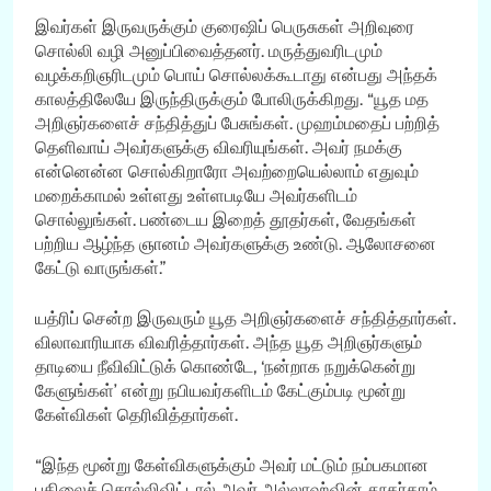
இவர்கள் இருவருக்கும் குரைஷிப் பெருசுகள் அறிவுரை
சொல்லி வழி அனுப்பிவைத்தனர். மருத்துவரிடமும்
வழக்கறிஞரிடமும் பொய் சொல்லக்கூடாது என்பது அந்தக்
காலத்திலேயே இருந்திருக்கும் போலிருக்கிறது. “யூத மத
அறிஞர்களைச் சந்தித்துப் பேசுங்கள். முஹம்மதைப் பற்றித்
தெளிவாய் அவர்களுக்கு விவரியுங்கள். அவர் நமக்கு
என்னென்ன சொல்கிறாரோ அவற்றையெல்லாம் எதுவும்
மறைக்காமல் உள்ளது உள்ளபடியே அவர்களிடம்
சொல்லுங்கள். பண்டைய இறைத் தூதர்கள், வேதங்கள்
பற்றிய ஆழ்ந்த ஞானம் அவர்களுக்கு உண்டு. ஆலோசனை
கேட்டு வாருங்கள்.”
யத்ரிப் சென்ற இருவரும் யூத அறிஞர்களைச் சந்தித்தார்கள்.
விலாவாரியாக விவரித்தார்கள். அந்த யூத அறிஞர்களும்
தாடியை நீவிவிட்டுக் கொண்டே, ‘நன்றாக நறுக்கென்று
கேளுங்கள்’ என்று நபியவர்களிடம் கேட்கும்படி மூன்று
கேள்விகள் தெரிவித்தார்கள்.
“இந்த மூன்று கேள்விகளுக்கும் அவர் மட்டும் நம்பகமான
பதிலைச் சொல்லிவிட்டால் அவர் அல்லாஹ்வின் தூதர்தாம்.