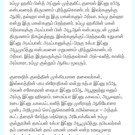
உம்மு ஹகீம் பின்த் அப்துல் முத்தலிப், குரைஸ் இப்னு ரபீஆ
என்பவரைத் திருமணம் புரிந்துகொண்டார். இவர்களுக்கு
ஆமிர், தல்ஹா என்று இரு மகன்களும் அர்வா, உம்மு தல்ஹா
என்று இரு மகள்களும் பிறந்தனர். உம்மு ஹகீமின் மகள்
அர்வாவுக்கு அஃப்பான் பின் அபூஆஸ் என்பவருடன் முதல்
திருமணம் நிகழ்வுற்றது. இவர்களுக்குப் பிறந்தவரே உதுமான்
இப்னு அஃப்பான். அஃப்பானுக்குப் பிறகு உக்பா இப்னு
அபூமுயீத்து என்பவனை மறுமணம் புரிந்துகொண்டார்
அர்வா. இந்த இருவருக்கும் பிறந்தவர்கள் அல்-வலீத், காலித்
அம்மாரா, உம்மு குல்தூம் ஆகிய மூவரும்.
குரைஷிக் குலத்தின் முக்கியமான தலைவர்கள்,
இஸ்லாத்தின் பரம விரோதிகள் என்று உத்பா இப்னு ரபீஆ,
அவன் சகோதரன் ஷைபா இப்னு ரபீஆ, அபூஜஹ்லு எனும்
அம்ரு இப்னு ஹிஷாம், உமைய்யா இப்னு ஃகலஃப், அபூலஹப்,
உபை இப்னு ஃகலஃப், வலீத் இப்னு முகீராஹ் ஆகியோரை
முன்பு அறிமுகம் செய்துகொண்டோமில்லையா – அந்தக்
கூட்டத்தைச் சேர்ந்த மற்றொரு அயோக்கியன் உம்மு
குல்தூமின் தகப்பன் உக்பா இப்னு அபூமுயீத்து. நபியவர்கள்
தம் மனைவியின் தாய் மாமன் மகன் என்ற உறவுமுறை