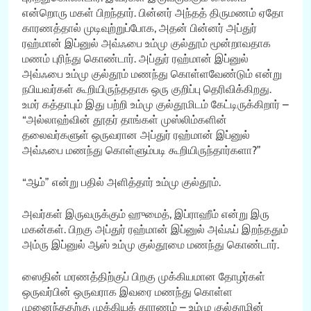
என்றொரு மகள் பிறந்தார். பின்னர் அந்தத் திருமணம் ஏதோ
காரணத்தால் முடிவுற்றுப்போக, அதன் பின்னர் அப்துர்
ரஹ்மான் இப்னுல் அவ்ஃபை உம்மு குல்தூம் மூன்றாவதாக
மணம் புரிந்து கொண்டார். அப்துர் ரஹ்மான் இப்னுல்
அவ்ஃபை உம்மு குல்தூம் மணந்து கொள்ளவேண்டும் என்று
நபியவர்கள் கூறியிருந்ததாக ஒரு குறிப்பு தெரிவிக்கிறது.
உமர் கத்தாபும் இது பற்றி உம்மு குல்தூமிடம் கேட்டிருக்கிறார் –
“அல்லாஹ்வின் தூதர் தாங்கள் முஸ்லிம்களின்
தலைவர்களுள் ஒருவரான அப்துர் ரஹ்மான் இப்னுல்
அவ்ஃபை மணந்து கொள்ளும்படி கூறியிருந்தார்களா?”
“ஆம்” என்று பதில் அளித்தார் உம்மு குல்தூம்.
அவர்கள் இருவருக்கும் ஹுமைத், இப்ராஹீம் என்று இரு
மகன்கள். பிறகு அப்துர் ரஹ்மான் இப்னுல் அவ்ஃப் இறந்ததும்
அம்ரு இப்னுல் ஆஸ் உம்மு குல்தூமை மணந்து கொண்டார்.
ஸைதின் மரணத்திற்குப் பிறகு முக்கியமான தோழர்கள்
ஒருவர்பின் ஒருவராக இவரை மணந்து கொள்ள
முனைந்ததற்கு முக்கியக் காரணம் – உம்மு குல்தூமின்