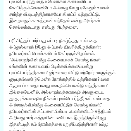
புலம்பெயர்ந்து வரும் பெண்கள் கணவனிடம்
கோபித்துக்கொண்டோ அல்லது வேறு ஏதேனும் உலகம்
சார்ந்த விஷயத்திற்காகவோ கிளம்பி வந்துவிட்டு,
இறைவனுக்காகத்தான் வந்தேன் என்று அவர்கள்
சொல்லக்கூடாது என்பது நிபந்தனை.
பரீட்சித்துப் பார்ப்பது எப்படி நிகழ்ந்தது என்பதை
அப்துல்லாஹ் இப்னு அப்பாஸ் விவரித்திருக்கிறார்:
நபியவர்கள் பெண்களிடம் கேட்டிருக்கிறார்கள்.
“அல்லாஹ்வின் மீது ஆணையாகச் சொல்லுங்கள் –
உங்களின் கணவரைப் பிடிக்கவில்லையென்று
புலம்பெயர்ந்தீர்களா? ஓர் ஊரை விட்டு மற்றோர் ஊருக்குக்
குடிபுகவேண்டுமென்ற நோக்கத்தில் வந்தீர்களா? உலக
ஆதாயம் எதையாவது மனதில்கொண்டு வந்தீர்களா?
இல்லையெனில், அல்லாஹ்வுக்காகவும் அவனுடைய
தூதருக்காகவுமே நீங்கள் புலம்பெயர்ந்தீர்கள் என்பதை
அல்லாஹ்வின்மீது ஆணையிட்டுச் சொல்லுங்கள்.”
நபியவர்களின் கட்டளையின்படி பெண்களிடம் சத்தியம்
அறிவது உமர் கத்தாபின் பணியாக இருந்திருக்கிறது.
இதன்படித் தம் நோக்கத்தை உறுதிப்படுத்தினார் உம்மு
குல்தூம்.