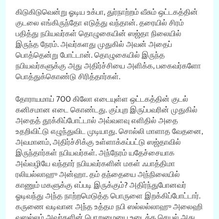
கிடுகிடுவென்று ஓடிய உக்பா, துர்நாற்றம் வீசும் ஒட்டகத்தின்
குடலை எங்கிருந்தோ எடுத்து வந்தான். தரையில் சிரம்
பதித்து நபியவர்கள் தொழுகையின் ஸஜ்தா நிலையில்
இருந்த நேரம். அவர்களது முதுகில் அவன் அதைப்
பொத்தென்று போட்டான். தொழுகையில் இருந்த
நபியவர்களுக்கு அது அதிர்ச்சியை அளிக்க, பகைவர்களோ
பொத்துக்கொண்டு சிரித்தார்கள்.
தோராயமாய் 700 கிலோ எடையுள்ள ஒட்டகத்தின் குடல்
கனிசமான எடை கொண்டது. குப்புற இருப்பவரின் முதுகில்
அதைத் தூக்கிப்போட்டால் அவ்வளவு எளிதில் அதை
உதறிவிட்டு எழுந்துவிட முடியாது. சொல்லி மாளாத வேதனை,
அவமானம், அதிர்ச்சிக்கு உள்ளாக்கப்பட்டு ஸஜ்தாவில்
இருந்தார்கள் நபியவர்கள். அந்நேரம் யதேச்சையாக
அவ்வழியே வந்தார் நபியவர்களின் மகள் ஃபாத்திமா
ரலியல்லாஹு அன்ஹா. தம் தந்தையை அந்நிலையில்
காணும் மகளுக்கு எப்படி இருக்கும்? அதிர்ந்துபோனவர்
ஓடிவந்து அந்த நாற்றமெடுத்த பொருளை இறக்கிப்போட்டார்.
கருணை வடிவான அந்த உத்தம நபி ஸல்லல்லாஹு அலைஹி
வஸல்லம் அவர்களின் பொறுமையை உடைத்த செயல் அது.