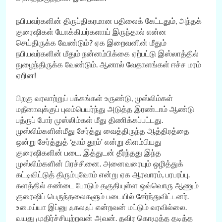
நபியவர்களின் திருப்திகரமான பதிலைக் கேட்டதும், அந்தக்
குரைஷிகள் யோக்கியர்களாய் இருந்தால் என்ன
செய்திருக்க வேண்டும்? ஏக இறைவனின் மீதும்
நபியவர்களின் மீதும் நன்னம்பிக்கை ஏற்பட்டு இஸ்லாத்தில்
நுழைந்திருக்க வேண்டும். ஆனால் வேதாளங்கள் ஈச்ச மரம்
ஏறின!
பிறகு வரலாற்றுப் பக்கங்கள் உருண்டு, முஸ்லிம்கள்
மதீனாவுக்குப் புலம்பெயர்ந்து அடுத்த இரண்டாம் ஆண்டு
பத்ருப் போர் முஸ்லிம்கள் மீது திணிக்கப்பட்டது.
முஸ்லிம்களின்மீது சேர்த்து வைத்திருந்த ஆத்திரத்தை
ஒன்று சேர்த்துத் ‘தாம் தூம்’ என்று கிளம்பியது
குரைஷிகளின் படை. இத்துடன் தீர்ந்தது இந்த
முஸ்லிம்களின் பிரச்சினை. அனைவரையும் ஒழித்துக்
கட்டிவிட்டுத் திரும்புவோம் என்று ஏக ஆரவாரம், பரபரப்பு.
களத்தில் சண்டை போடும் தகுதியுள்ள ஒவ்வொரு ஆணும்
குரைஷிப் பெருந்தலைகளும் படையில் சேர்ந்துவிட்டனர்.
உமைய்யா இப்னு ஃகலஃப் என்றவன் மட்டும் வரவில்லை.
வயது முதிர்ச்சியுற்றவன் அவன். தவிர கொழுத்த தடித்த