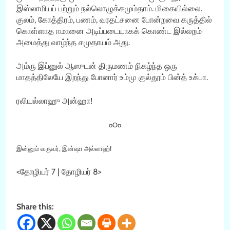
இஸ்லாமியப் பற்றும் நல்லொழுக்கமும்தாம். மிகையில்லை.
குலம், கோத்திரம், பணம், வரதட்சனை போன்றவை கருத்தில்
கொள்ளாத ஈமானை அடிப்படையாகக் கொண்ட இல்லறம்
அமைத்து வாழ்ந்த சமுதாயம் அது.
அம்ரு இப்னுல் ஆஸுடன் திருமணம் நிகழ்ந்த ஒரு
மாதத்திலேயே இறந்து போனார் உம்மு குல்தூம் பின்த் உக்பா.
ரலியல்லாஹு அன்ஹா!
oOo
இன்னும் வருவர், இன்ஷா அல்லாஹ்!
<தோழியர் 7 | தோழியர் 8>
Share this: