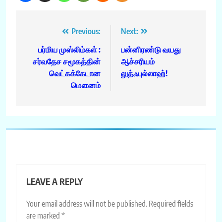
Post
Previous:
Next:
navigation
பர்மிய முஸ்லிம்கள் :
பன்னிரண்டு வயது
சர்வதேச சமூகத்தின்
ஆச்சரியம்
வெட்கக்கேடான
லுத்ஃபுல்லாஹ்!
மௌனம்
LEAVE A REPLY
Your email address will not be published.
Required fields
are marked
*