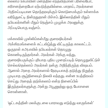
எல்லாம் உக்பாவின் மனத்தில் எந்தவிதமான பரிவையோ,
கரிசனத்தையோ ஏற்படுத்தவில்லை. மாறாய், அவர்களை
அதிகப்படியான தொந்தரவுக்கும் கொடுமைக்கும் உள்ளாக்க
வரிந்துகட்டி நின்றதுதான் மிச்சம். இஸ்லாத்தின் மீதும்
நபியவர்களின் மீதும் நெஞ்சம் முழுக்க அவனுக்கு
அப்படியொரு வஞ்சம்.
மக்காவில் முஸ்லிம்கள்மீது குரைஷியர்கள்
அக்கிரமங்களைக் கட்டவிழ்த்து விட்டிருந்த காலகட்டம்.
ஒருநாள் கஅபாவில் நபியவர்கள் தொழுது
கொண்டிருந்தார்கள். அவர்கள் அங்கு வந்து,
குரைஷியருக்குப் புரியாத புதிய முறைப்படித் தொழுதுவிட்டுச்
செல்வதெல்லாம் அவர்கள் நன்கு அறிந்திருந்த விஷயம்.
ஆனால் அதை அவர்களால் நேரடியாகத் தடுத்து நிறுத்த
முடியாத சூழ்நிலையும் நிலவி வந்தது. என்ன உபத்திரவம்
செய்து அதைத் தடுக்கலாம் என்ற நினைப்பில்
இருந்தவர்களுக்கு அன்று அபூஜஹ்லு ஒரு யோசனை
சொன்னான்.
‘ஒட்டகத்தின் மலக்குடலை யாராவது எடுத்து வாருங்கள்’