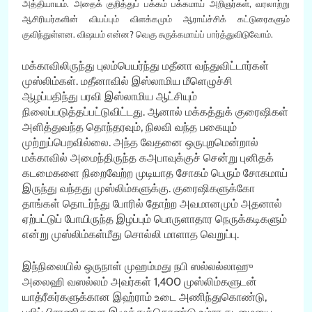
அத்தியாயம். அதைக் குறித்துப் பக்கம் பக்கமாய் அறிஞர்கள், வரலாற்று
ஆசிரியர்களின் வியப்பும் விளக்கமும் ஆராய்ச்சிக் கட்டுரைகளும்
குவிந்துள்ளன. விஷயம் என்ன? வெகு சுருக்கமாய்ப் பார்த்துவிடுவோம்.
மக்காவிலிருந்து புலம்பெயர்ந்து மதீனா வந்துவிட்டார்கள்
முஸ்லிம்கள். மதீனாவில் இஸ்லாமிய மீளெழுச்சி
ஆழப்பதிந்து பரவி இஸ்லாமிய ஆட்சியும்
நிலைப்படுத்தப்பட்டுவிட்டது. ஆனால் மக்கத்துக் குரைஷிகள்
அளித்துவந்த தொந்தரவும், நிலவி வந்த பகையும்
முற்றுப்பெறவில்லை. அந்த வேதனை ஒருபுறமென்றால்
மக்காவில் அமைந்திருந்த கஅபாவுக்குச் சென்று புனிதக்
கடமைகளை நிறைவேற்ற முடியாத சோகம் பெரும் சோகமாய்
இருந்து வந்தது முஸ்லிம்களுக்கு. குரைஷிகளுக்கோ
தாங்கள் தொடர்ந்து போரில் தோற்ற அவமானமும் அதனால்
ஏற்பட்டுப் போயிருந்த இழப்பும் பொருளாதார நெருக்கடிகளும்
என்று முஸ்லிம்கள்மீது சொல்லி மாளாத வெறுப்பு.
இந்நிலையில் ஒருநாள் முஹம்மது நபி ஸல்லல்லாஹு
அலைஹி வஸல்லம் அவர்கள் 1,400 முஸ்லிம்களுடன்
யாத்ரீகர்களுக்கான இஹ்ராம் உடை அணிந்துகொண்டு,