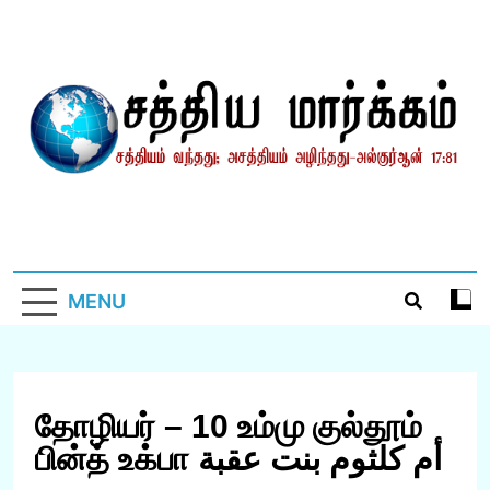
Skip
to
content
சத்தியமார்க்கம்.காம்
சத்தியம் வந்தது; அசத்தியம் அழிந்தது! – திருக்குர்ஆன்
MENU
தோழியர் – 10 உம்மு குல்தூம்
பின்த் உக்பா أم كلثوم بنت عقبة