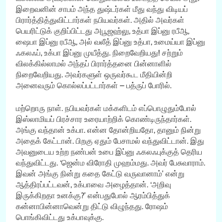
இறைவனின் சாபம் அந்த துஷ்டர்கள் மீது வந்து விடியப்
பிரார்த்தித்துவிட்டார்கள் நபியவர்கள். அதில் அவர்கள்
பெயரிட்டுக் குறிப்பிட்டது அபூஜஹ்லு, உத்பா இப்னு ரபீஆ,
ஷைபா இப்னு ரபீஆ, அல் வலீத் இப்னு உத்பா, உமைய்யா இப்னு
ஃகலஃப், உக்பா இப்னு முயீத்து. நிறைவேறியது! சற்றும்
விலக்கில்லாமல் அந்தப் பிரார்த்தனை பின்னாளில்
நிறைவேறியது. அவர்களுள் ஒருவர்கூட மீதியின்றி
அனைவரும் கொல்லப்பட்டார்கள் – பத்ருப் போரில்.
மற்றொரு நாள். நபியவர்கள் மக்களிடம் எப்பொழுதும்போல்
இஸ்லாமியப் பிரச்சார உரையாற்றிக் கொண்டிருந்தார்கள்.
அங்கு வந்தான் உக்பா. என்ன தோன்றியதோ, தானும் நின்று
அதைக் கேட்டான். பிறகு ஏதும் பேசாமல் வந்துவிட்டான். இது
அவனுடைய உற்ற நண்பன் உபை இப்னு ஃகலஃபுக்குத் தெரிய
வந்துவிட்டது. ‘ஜென்ம விரோதி முஹம்மது. அவர் பேசுவாராம்.
இவன் அங்கு நின்று கதை கேட்டு வருவானாம்’ என்று
ஆத்திரப்பட்டவன், உக்பாவை அழைத்தான். ‘அறிவு
இருக்கிறதா உனக்கு?’ என்பதுபோல் ஆரம்பித்துக்
கன்னாபின்னாவென்று திட்டு விழுந்தது. ரோஷம்
பொங்கிவிட்டது உக்பாவுக்கு.