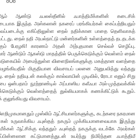
oOo
ஆம் ஆண்டு ஃபலஸ்தீனில் ஃபாத்திமீக்களின் கடைசிக்
ையாக இருந்த அஸ்கலான் நகரைப் பரங்கியர்கள் கைப்பற்றியதும்
வைப்படைக்கு எகிப்திலுள்ள நைல் நதிக்கான பாதை தெளிவாகத்
ட்டது. நைல் நதி அயல்நாட்டு மன்னர்களின் உள்ளத்தைத் தடதடக்க
கும் பேரழகி! காரணம் அதன் அற்புதமான செல்வச் செழிப்பு.
ர் ஆண்டும் ஆகஸ்டு மாதத்தில் பெருக்கெடுக்கும் வெள்ளம் நைல்
் படுகையில் அமைந்துள்ள விளைநிலங்களுக்கு மகத்தான வளத்தை
 வழங்கியதில் மிகுதியான விவசாயப் பலனை அனுபவித்து வந்தது
து. நைல் நதியுடன் கலக்கும் கால்வாயின் முடிவில், ரோடா எனும் சிறு
்பை ஒன்பதாம் நூற்றாண்டில் அப்பாஸிய கலீஃபா அல்-முத்தவக்கில்
க்கெடுக்கும் வெள்ளத்தைத் துல்லியமாகக் கணக்கிட்டுக் கூறும்.
குலுங்கியது விவசாயம்.
 மீளறிமுகமானதும் முஸ்லிம் ஆட்சியாளர்களுக்கு, கடற்கரை நகரமான
ர்கள் உருவாக்கிய ஃபுஸ்தத் நகரும் முக்கியமானவையாக இருந்து
ீக்கள் ஆட்சிக்கு வந்ததும் ஃபுஸ்தத் நகருக்கு வடக்கே அவர்கள்
ின்னலான கட்டுமானத்துடன் உயர்ந்து நிமிர்ந்தன ஃபாத்திமீ