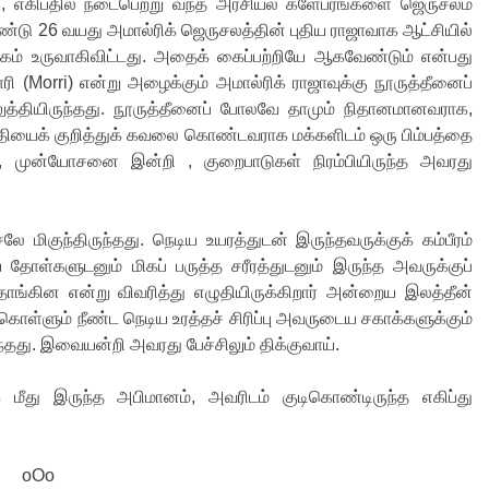
டு, எகிப்தில் நடைபெற்று வந்த அரசியல் களேபரங்களை ஜெருசலம்
்டு 26 வயது அமால்ரிக் ஜெருசலத்தின் புதிய ராஜாவாக ஆட்சியில்
ோகம் உருவாகிவிட்டது. அதைக் கைப்பற்றியே ஆகவேண்டும் என்பது
ி (Morri) என்று அழைக்கும் அமால்ரிக் ராஜாவுக்கு நூருத்தீனைப்
செலுத்தியிருந்தது. நூருத்தீனைப் போலவே தாமும் நிதானமானவராக,
ீதியைக் குறித்துக் கவலை கொண்டவராக மக்களிடம் ஒரு பிம்பத்தை
ம், முன்யோசனை இன்றி , குறைபாடுகள் நிரம்பியிருந்த அவரது
ே மிகுந்திருந்தது. நெடிய உயரத்துடன் இருந்தவருக்குக் கம்பீரம்
்களுடனும் மிகப் பருத்த சரீரத்துடனும் இருந்த அவருக்குப்
்கின என்று விவரித்து எழுதியிருக்கிறார் அன்றைய இலத்தீன்
ொள்ளும் நீண்ட நெடிய உரத்தச் சிரிப்பு அவருடைய சகாக்களுக்கும்
ு. இவையன்றி அவரது பேச்சிலும் திக்குவாய்.
மீது இருந்த அபிமானம், அவரிடம் குடிகொண்டிருந்த எகிப்து
oOo