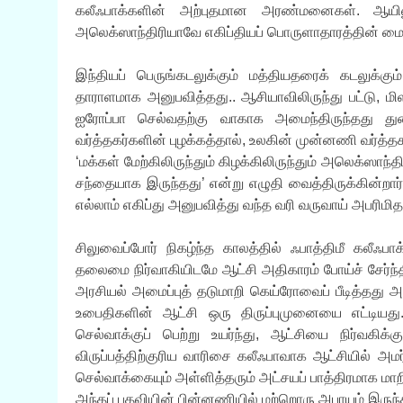
கலீஃபாக்களின் அற்புதமான அரண்மனைகள். ஆயின
அலெக்ஸாந்திரியாவே எகிப்தியப் பொருளாதாரத்தின் மையப
இந்தியப் பெருங்கடலுக்கும் மத்தியதரைக் கடலுக்க
தாராளமாக அனுபவித்தது.. ஆசியாவிலிருந்து பட்டு, மி
ஐரோப்பா செல்வதற்கு வாகாக அமைந்திருந்தது து
வர்த்தகர்களின் புழக்கத்தால், உலகின் முன்னணி வர்த
‘மக்கள் மேற்கிலிருந்தும் கிழக்கிலிருந்தும் அலெக்ஸாந
சந்தையாக இருந்தது’ என்று எழுதி வைத்திருக்கின்றார்
எல்லாம் எகிப்து அனுபவித்து வந்த வரி வருவாய் அபரிமிதம
சிலுவைப்போர் நிகழ்ந்த காலத்தில் ஃபாத்திமீ கலீஃபா
தலைமை நிர்வாகியிடமே ஆட்சி அதிகாரம் போய்ச் சேர்ந
அரசியல் அமைப்புத் தடுமாறி கெய்ரோவைப் பீடித்தது அர
உபைதிகளின் ஆட்சி ஒரு திருப்புமுனையை எட்டியது
செல்வாக்குப் பெற்று உயர்ந்து, ஆட்சியை நிர்வகிக்
விருப்பத்திற்குரிய வாரிசை கலீஃபாவாக ஆட்சியில் அம
செல்வாக்கையும் அள்ளித்தரும் அட்சயப் பாத்திரமாக மா
அந்தப் பதவியின் பின்னணியில் மற்றொரு அபாயம் இருந்