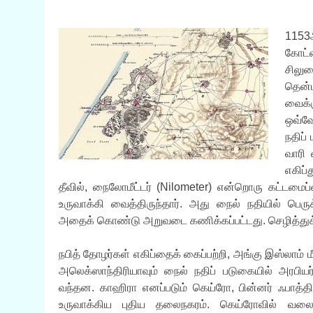
1153
கோட்ட
சிலு
தென்ப
வைக்
ஒவ்வோ
நதிப
வாரி
எகிப்
தீவில், நைலோமீட்டர் (Nilometer) என்றொரு கட்டமைப
உருவாக்கி வைத்திருந்தார். அது நைல் நதியில் பெரு
அதைக் கொண்டு அறுவடை கணிக்கப்பட்டது. செழித்துக் 
நபித் தோழர்கள் எகிப்தைக் கைப்பற்றி, அங்கு இஸ்லாம்
அலெக்ஸாந்திரியாவும் நைல் நதிப் படுகையில் அரபிய
வந்தன. காஹிரா எனப்படும் கெய்ரோ, பின்னர் ஃபாத்திம
உருவாக்கிய புதிய தலைநகரம். கெய்ரோவில் வலைப்ப