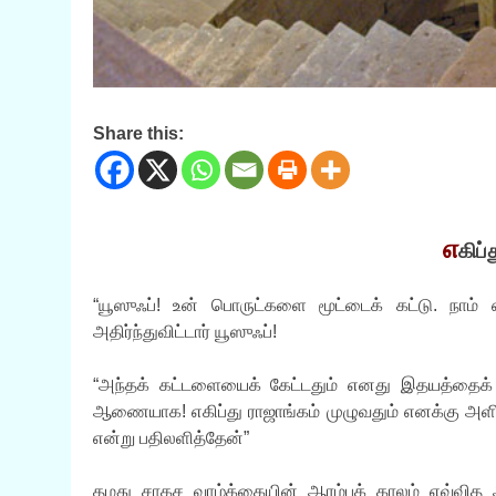
Share this:
எ
கிப்
“யூஸுஃப்! உன் பொருட்களை மூட்டைக் கட்டு. நாம் எக
அதிர்ந்துவிட்டார் யூஸுஃப்!
“அந்தக் கட்டளையைக் கேட்டதும் எனது இதயத்தைக் க
ஆணையாக! எகிப்து ராஜாங்கம் முழுவதும் எனக்கு அளிக்
என்று பதிலளித்தேன்”
தமது சாகச வாழ்க்கையின் ஆரம்பக் காலம் எவ்வித ஆ