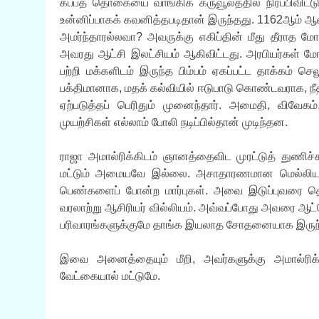
கப்பத் தொகையை வாங்கிக் கருவூலத்தில் நிரப்பிவிட்
உன்னிப்பாகக் கவனித்தபடிதான் இருந்தது. 1162ஆம் ஆண
அமர்ந்தாரல்லவா? அவருக்கு எகிப்தின் மீது தீராத ம
அவரது ஆட்சி இலட்சியம் ஆகிவிட்டது. அரபியர்கள் மோர
பற்றி மக்களிடம் இருந்த பிம்பம் ஏகப்பட்ட தாக்கம் 
பக்திமானாக, மதக் கல்வியில் ஈடுபாடு கொண்டவராக, ந
ஏற்படுத்தப் பெரிதும் முனைந்தார். அமைதி, விவேக
முயற்சிகள் எல்லாம் போலி நடிப்பில்தான் முடிந்தன.
ராஜா அமால்ரிக்கிடம் ஞானத்தைவிட முரட்டுத் துணிச்சல
மட்டும் அமையவே இல்லை. அசாதாரணமான மெல்லிய தோள
பெண்களைப் போன்ற மார்புகள். அவை இடுப்புவரை தொங
வரலாற்று ஆசிரியர் வில்லியம். அவ்வப்போது அவரை ஆட்க
பரிவாரங்களுக்குமே தாங்க இயலாத சோதனையாக இருந்தத
இவை அனைத்தையும் மீறி, அவர்களுக்கு அமால்ரிக் 
வேட்கையால் மட்டுமே.