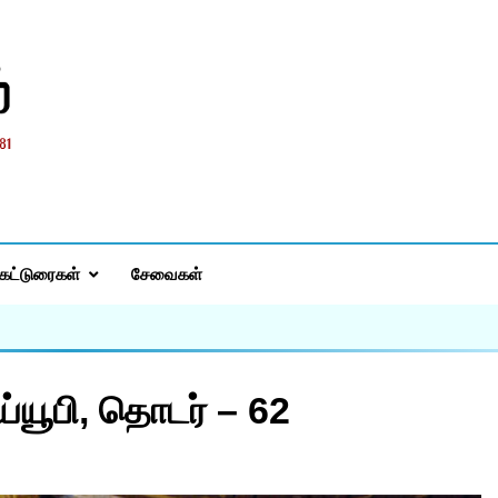
்
கட்டுரைகள்
சேவைகள்
்யூபி, தொடர் – 62