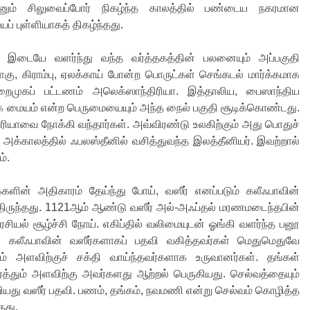
ும் சிலுவைப்போர் நிகழ்ந்த காலத்தில் பண்டைய நகரமான
் புள்ளியாகத் திகழ்ந்தது.
ும் இடையே வளர்ந்து வந்த வர்த்தகத்தின் பலனையும் அப்பகுதி
ளகு, கிராம்பு, ஏலக்காய் போன்ற பொருட்கள் செங்கடல் மார்க்கமாக
றைமுகப் பட்டணம் அலெக்ஸாந்திரியா. இத்தாலிய, பைஸாந்திய
்தக மையம் என்ற பெருமையையும் அந்த நைல் பகுதி சூடிக்கொண்டது.
்திரியாவை நோக்கி வந்தார்கள். அவ்விரண்டு உலகிற்கும் அது பொதுச்
 அக்காலத்தில் ஃபலஸ்தீனில் வசித்துவந்த இலத்தீனியர். இவற்றால்
்.
க்களின் அதிகாரம் தேய்ந்து போய், வஸீர் எனப்படும் கலீஃபாவின்
்திருந்தது. 1121ஆம் ஆண்டு வஸீர் அல்-அஃப்தல் மரணமடைந்தபின்
சியல் சூழ்ச்சி நோய். எகிப்தில் வலிமையுடன் ஓங்கி வளர்ந்த பனூ
. கலீஃபாவின் வஸீர்களாகப் பதவி வகித்தவர்கள் மெதுமெதுவே
கும் அளவிற்குச் சக்தி வாய்ந்தவர்களாக உருவானர்கள். தங்கள்
ர்த்தும் அளவிற்கு அவர்களது ஆற்றல் பெருகியது. செல்வத்தையும்
றியது வஸீர் பதவி. பணம், தங்கம், நவமணி என்று செல்வம் கொழித்த
தது.