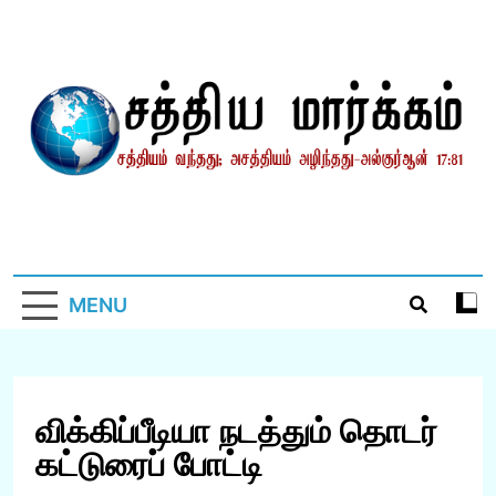
Skip
to
content
சத்தியமார்க்கம்.காம்
சத்தியம் வந்தது; அசத்தியம் அழிந்தது! – திருக்குர்ஆன்
MENU
விக்கிப்பீடியா நடத்தும் தொடர்
கட்டுரைப் போட்டி