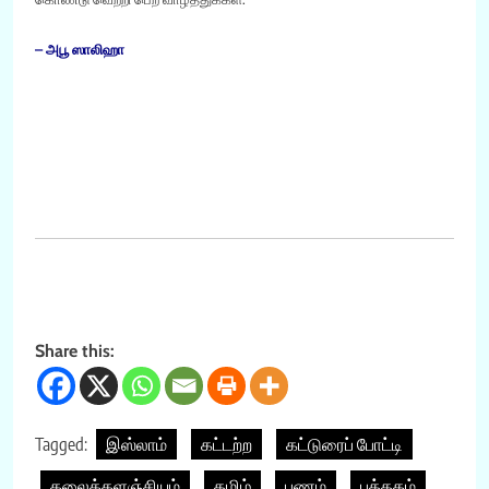
– அபூ ஸாலிஹா
Share this:
Tagged:
இஸ்லாம்
கட்டற்ற
கட்டுரைப் போட்டி
கலைக்களஞ்சியம்
தமிழ்
பணம்
புத்தகம்