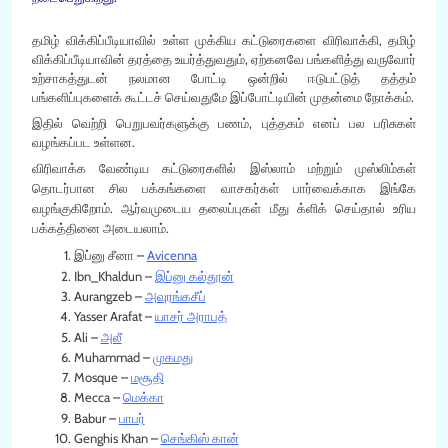
தமிழ் விக்கிப்பீடியாவில் உள்ள முக்கிய கட்டுரைகளை விரிவாக்கி, தமிழ்
விக்கிப்பீடியாவின் தரத்தை உயர்த்துவதும், ஏற்கனவே பங்களித்து வருவோர்
உற்சாகத்துடன் நலமான போட்டி ஒன்றில் ஈடுபட்டுத் தத்தம்
பங்களிப்புகளைக் கூட்டச் செய்வதுமே இப்போட்டியின் முதன்மை நோக்கம்.
இதில் வெற்றி பெறுபவர்களுக்கு பணம், புத்தகம் எனப் பல பரிசுகள்
வழங்கப்பட உள்ளன.
விரிவாக்க வேண்டிய கட்டுரைகளில் இஸ்லாம் மற்றும் முஸ்லிம்கள்
தொடர்பான சில பக்கங்களை வாசகர்கள் பார்வைக்காக இங்கே
வழங்குகிறோம். ஆர்வமுடைய தலைப்புகள் மீது க்ளிக் செய்தால் உரிய
பக்கத்தினை அடையலாம்.
இப்னு சீனா
–
Avicenna
Ibn_Khaldun
–
இப்னு கல்தூன்
Aurangzeb
–
அவுரங்கசீப்
Yasser Arafat
–
யாசர் அராபத்
Ali –
அலீ
Muhammad –
முகமது
Mosque –
மசூதி
Mecca –
மெக்கா
Babur
–
பாபர்
Genghis Khan
–
செங்கிஸ் கான்