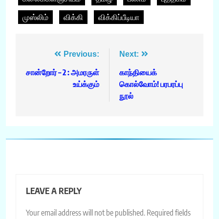
முஸ்லிம்
விக்கி
விக்கிப்பீடியா
Post
Previous:
Next:
navigation
சான்றோர் – 2 : அமரருள்
காந்தியைக்
உய்க்கும்
கொல்வோம்! பரபரப்பு
நூல்
LEAVE A REPLY
Your email address will not be published.
Required fields