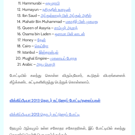
Hammurabi
–
ஹமுராபி
Humayun
–
நசிருதீன் உமாயூன்
Ibn Saud
–
அப்துல்லாஹ் பின் அப்துல் அசீஸ்
Mahatir Bin Muhammad
–
மகாதிர் பின் முகமது
Queen of Assyria
–
சாம்முர் அமாத்
Osama bin Laden
–
ஒசாமா பின் லாடன்
Honey
–
தேன்
Cairo
–
கெய்ரோ
Istanbul
–
இஸ்தான்புல்
Mughal Empire
–
முகலாயப் பேரரசு
Arabic –
அரபு மொழி
போட்டியில் கலந்து கொள்ள விரும்புவோர், கூடுதல் விபரங்களைக்
கீழ்க்கண்ட சுட்டிகளிலிருந்து பெற்றுக் கொள்ளலாம்.
விக்கிப்பீடியா:2013 தொடர் கட்டுரைப் போட்டி/தலைப்புகள்
விக்கிப்பீடியா:2013 தொடர் கட்டுரைப் போட்டி
நேரமும் ஆர்வமும் உள்ள சகோதர சகோதரிகள், இப் போட்டியில் கலந்து
கொண்டு வெற்றி பெற வாழ்த்துக்கள்.