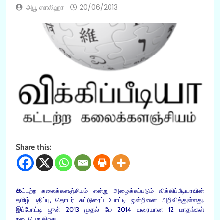
அபூ ஸாலிஹா
20/06/2013
Share this:
க
ட்டற்ற கலைக்களஞ்சியம் என்று அழைக்கப்படும் விக்கிப்பீடியாவின்
தமிழ் பதிப்பு, தொடர் கட்டுரைப் போட்டி ஒன்றினை அறிவித்துள்ளது.
இப்போட்டி ஜுன் 2013 முதல் மே 2014 வரையான 12 மாதங்கள்
நடைபெறுகிறது.