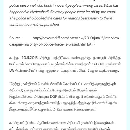
police personnel who book innocent people in wrong cases. What has
happened in Hyderabad? So many people were let off by the court.
The police who booked the cases for reasons best known to them
continue to remain unpunished.
Source: http://news.rediff.com/interview/2010/jun/15/interview-
darapuri-majority-of-police-force-is-biased.htm {/AF}
கடந்த 20.5.2013 அன்று பத்திரிகையாளர்களுக்கு தாராபூரி அளித்த
பேட்டியில் “காலிதை பொய் வழக்கில் சிக்க வைத்தவர் உ.பி.யின் முன்னாள்
DGP விக்ரம் சிங்” என்று குற்றம் சாட்டியுள்ளார். அவர் மேலும் கூறியதாவது:
“நேற்று முன்தினம் போலீஸ் வேனில் கொல்லப்பட்ட காலித் முஜாஹித் ஓர்
அப்பாவி; கைது செய்யப்பட்டபோது அவரிடம் ஆயுதம் ஏதும்
இருக்கவில்லை. அன்றைய DGP விக்ரம் சிங், ரூ. 5 லட்சம் லஞ்சம் கேட்டு,
கிடைக்காத காரணத்தால் காலித் முஜாஹித் மற்றும் தாரிக் காசிமி ஆகிய
இருவரையும், இந்த வழக்கில் அநியாயமாக சிக்கவைத்தார்.
காலித் மட்டுமல்ல, ஆயிரக்கணக்கான அப்பாவி முஸ்லிம் இளைஞர்கள்,
சட்டத்துக்கு புறம்பான முறையில் புலனாய்வுத் துறையினரின் பிடியில்