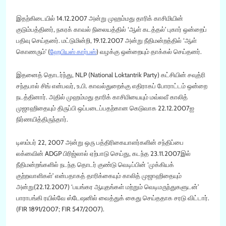
இதற்கிடையில் 14.12.2007 அன்று முஹம்மது தாரிக் காசிமியின்
குடும்பத்தினர், நகரக் காவல் நிலையத்தில் ‘ஆள் கடத்தல்’ புகார் ஒன்றைப்
பதிவு செய்தனர். மட்டுமின்றி, 19.12.2007 அன்று நீதிமன்றத்தில் ‘ஆள்
கொணரும்’ (
ஹேபியஸ் கார்பஸ
்) வழக்கு ஒன்றையும் தாக்கல் செய்தனர்.
இதனைத் தொடர்ந்து, NLP (National Loktantrik Party) கட்சியின் சவுத்ரி
சந்தபால் சிங் என்பவர், உ.பி. காவல்துறைக்கு எதிராகப் போராட்டம் ஒன்றை
நடத்தினார். அதில் முஹம்மது தாரிக் காசிமியையும் மவ்லவீ காலித்
முஜாஹிதையும் திருப்பி ஒப்படைப்பதற்கான கெடுவாக 22.12.2007ஐ
நிர்ணயித்திருந்தார்.
டிஸம்பர் 22, 2007 அன்று ஒரு பத்திரிகையாளர்களின் சந்திப்பை
லக்னவின் ADGP பிரிஜ்லால் ஏற்பாடு செய்து, கடந்த 23.11.2007இல்
நீதிமன்றங்களில் நடந்த தொடர் குண்டு வெடிப்பின் ‘முக்கியக்
குற்றவாளிகள்’ என்பதாகத் தாரிக்கையும் காலித் முஜாஹிதையும்
அன்று(22.12.2007) ‘பயங்கர ஆயுதங்கள் மற்றும் வெடிமருந்துகளுடன்’
பாராபங்கி ரயில்வே ஸ்டேஷனில் வைத்துக் கைது செய்ததாக சரடு விட்டார்.
(FIR 1891/2007; FIR 547/2007).