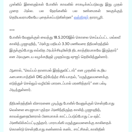
முஸ்லிம் இளைஞர்கள் போலீஸ் காவலில் சாகடிக்கப்படுவது இது முதல்
முறை அல்ல. பல நேரங்களில் பல உண்மைகள் உலகுக்குத்
தெரியவராமலேயே புதைக்கப்படுகின்றன”
என்கிறார்
தாராபூரி.
***
போலீஸ் வேனுக்குள் வைத்து 18.5.2013இல் கொலை செய்யப்பட்ட மவ்லவீ
காலித் முஜாஹித், “அன்று மதியம் 3.30 மணிவரை நீதிமன்றத்தில்
இருக்கும்போது எவ்வித அயர்ச்சியுமின்றி திடகாத்திரமாகவே இருந்தார்”
என அவருடைய வழக்கறிஞர் முஹம்மது ஷுஐப் தெரிவித்துள்ளார்.
ஆனால், “வெப்பம் தாளாமல் இறந்துவிட்டார்” என முதலில் கூறிய
ஃபைஸாபாத்தின் DIG தர்மேந்த்ர சிங் யாதவ், “மருத்துவமனைக்கு
எடுத்துச் செல்லும் வழியில் மாரடைப்பால் மரணித்தார்” என பல்டி
அடித்துள்ளார்.
நீதிமன்றத்தின் விசாரணை முடிந்து போலீஸ் வேனுக்குள் சென்றபோது
வெள்ளை பைஜாமா-குர்தா அணிந்திருந்த காலித் முஜாஹித்,
காவல்துறையினரால் பிணமாகக் காட்டப்படும்போது ட்டீ ஷர்ட்
அணிவிக்கப்பட்டிருந்தார். பாராபங்கி மருத்துவமனைக்கு காலிதைக்
கொண்டு சென்றபோது கண்ணால் கண்ட சாட்சிகள், காலிதின்