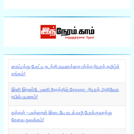
கைப்பந்து போட்டி நடத்தி கவனத்தை ஈர்த்த ரியாத் தமிழ்ச்
சங்கம்!
இனி இரண்டே மணி நேரத்தில் தோஹா – ரியாத் அதிவேக
ரயில் பயணம்!
கத்தார் – பஹ்ரைன் இடையே கடல் வழி போக்குவரத்து
சேவை துவக்கம்!