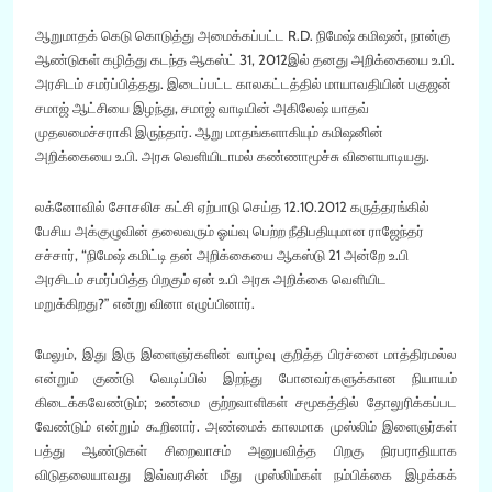
ஆறுமாதக் கெடு கொடுத்து அமைக்கப்பட்ட R.D. நிமேஷ் கமிஷன், நான்கு
ஆண்டுகள் கழித்து கடந்த ஆகஸ்ட் 31, 2012இல் தனது அறிக்கையை உ.பி.
அரசிடம் சமர்ப்பித்தது. இடைப்பட்ட காலகட்டத்தில் மாயாவதியின் பகுஜன்
சமாஜ் ஆட்சியை இழந்து, சமாஜ் வாடியின் அகிலேஷ் யாதவ்
முதலமைச்சராகி இருந்தார். ஆறு மாதங்களாகியும் கமிஷனின்
அறிக்கையை உ.பி. அரசு வெளியிடாமல் கண்ணாமூச்சு விளையாடியது.
லக்னோவில் சோசலிச கட்சி ஏற்பாடு செய்த 12.10.2012 கருத்தரங்கில்
பேசிய அக்குழுவின் தலைவரும் ஓய்வு பெற்ற நீதிபதியுமான ராஜேந்தர்
சச்சார், “நிமேஷ் கமிட்டி தன் அறிக்கையை ஆகஸ்டு 21 அன்றே உ.பி
அரசிடம் சமர்ப்பித்த பிறகும் ஏன் உ.பி அரசு அறிக்கை வெளியிட
மறுக்கிறது?” என்று வினா எழுப்பினார்.
மேலும், இது இரு இளைஞர்களின் வாழ்வு குறித்த பிரச்னை மாத்திரமல்ல
என்றும் குண்டு வெடிப்பில் இறந்து போனவர்களுக்கான நியாயம்
கிடைக்கவேண்டும்; உண்மை குற்றவாளிகள் சமூகத்தில் தோலுரிக்கப்பட
வேண்டும் என்றும் கூறினார். அண்மைக் காலமாக முஸ்லிம் இளைஞர்கள்
பத்து ஆண்டுகள் சிறைவாசம் அனுபவித்த பிறகு நிரபராதியாக
விடுதலையாவது இவ்வரசின் மீது முஸ்லிம்கள் நம்பிக்கை இழக்கக்