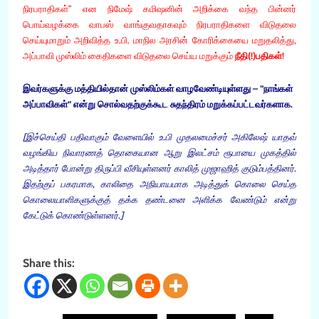
நிரபராதிகள்” என நிமேஷ் கமிஷனின் அறிக்கை வந்த பின்னர்
பொய்வழக்கை வாபஸ் வாங்குவதாகவும் நிரபராதிகளை விடுதலை
செய்யுமாறும் அறிவித்த உ.பி. மாநில அரசின் கோரிக்கையை மறுதலித்து,
அப்பாவி முஸ்லிம் கைதிகளை விடுதலை செய்ய மறுக்கும்
நீதி(!)பதிகள்
!
இவர்களுக்கு மத்தியில்தான் முஸ்லிம்கள் வாழவேண்டியுள்ளது – “நாங்கள்
அப்பாவிகள்” என்று சொல்வதற்குக்கூட சுதந்திரம் மறுக்கப்பட்டவர்களாக.
[இச்செய்தி பதிவாகும் வேளையில் உ.பி முதலமைச்சர் அகிலேஷ் யாதவ்
வழங்கிய நிவாரணத் தொகையான ஆறு இலட்சம் ரூபாயை முகத்தில்
அடித்தார் போன்று திருப்பி வீசியுள்ளனர் காலித் முஜாஹித் குடும்பத்தினர்.
இதற்குப் பகரமாக, காலிதை அநியாயமாக அடித்துக் கொலை செய்த
கொலையாளிகளுக்குத் தக்க தண்டனை அளிக்க வேண்டும் என்று
கேட்டுக் கொண்டுள்ளனர்.]
Share this: