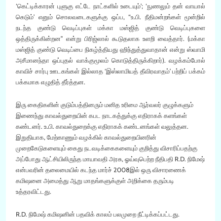
‘கெட்டிக்காரன் புளுகு எட்டே நாட்களில் உடையும்’; ‘நுணலும் தன் வாயால்
கெடும்’ எனும் சொலவடைகளுக்கு ஒப்ப, “உ.பி. நீதிமன்றங்கள் மூன்றில்
நடந்த குண்டு வெடிப்புகள் மக்கா மஸ்ஜித் குண்டு வெடிப்புகளை
ஒத்திருக்கின்றன” என்று பிரிஜ்லால் கூடுதலாக உளறி வைத்தார். (மக்கா
மஸ்ஜித் குண்டு வெடிப்பை நிகழ்த்தியது ஹிந்துத்துவாதான் என்று ஸ்வாமி
அசீமானந்தா ஒப்புதல் வாக்குமூலம் கொடுத்திருக்கிறார்). வழக்கம்போல்
காவிச் சார்பு ஊடகங்கள் இல்லாத ‘இஸ்லாமியத் தீவிரவாதம்’ பற்றிப் பக்கம்
பக்கமாக எழுதித் தீர்த்தன.
இரு கைதிகளின் குடும்பத்தினரும் மனித உரிமை ஆர்வலர் குழுக்களும்
இணைந்து காவல்துறையின் கபட நாடகத்துக்கு எதிராகக் களங்கள்
கண்டனர். உ.பி. காவல்துறைக்கு எதிராகக் கண்டனங்கள் வலுத்தன.
இறுதியாக, மேற்காணும் வழக்கில் காவல்துறையினரின்
முறைகேடுகளையும் கைது நடவடிக்கைகளையும் குறித்து விசாரிப்பதற்கு
அப்போது ஆட்சியிலிருந்த மாயாவதி அரசு, ஓய்வுபெற்ற நீதிபதி R.D. நிமேஷ்
என்பவரின் தலைமையில் கடந்த மார்ச் 2008இல் ஒரு விசாரணைக்
கமிஷனை அமைத்து ஆறு மாதங்களுக்குள் அறிக்கை தரும்படி
உத்தரவிட்டது.
R.D. நிமேஷ் கமிஷனின் பதவிக் காலம் பலமுறை நீட்டிக்கப்பட்டது.