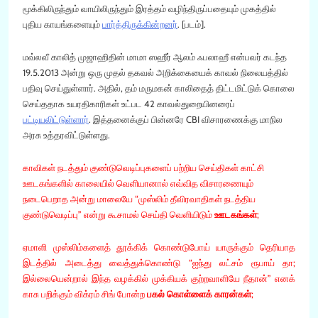
மூக்கிலிருந்தும் வாயிலிருந்தும் இரத்தம் வழிந்திருப்பதையும் முகத்தில்
புதிய காயங்களையும்
பார்த்திருக்கின்றனர்
. [படம்].
மவ்லவீ காலித் முஜாஹிதின் மாமா ஸஹீர் ஆலம் ஃபலாஹீ என்பவர் கடந்த
19.5.2013 அன்று ஒரு முதல் தகவல் அறிக்கையைக் காவல் நிலையத்தில்
பதிவு செய்துள்ளார். அதில், தம் மருமகன் காலிதைத் திட்டமிட்டுக் கொலை
செய்ததாக உயரதிகாரிகள் உட்பட 42 காவல்துறையினரைப்
பட்டியலிட்டுள்ளார்
. இத்தனைக்குப் பின்னரே CBI விசாரணைக்கு மாநில
அரசு உத்தரவிட்டுள்ளது.
காவிகள் நடத்தும் குண்டுவெடிப்புகளைப் பற்றிய செய்திகள் காட்சி
ஊடகங்களில் காலையில் வெளியானால் எவ்வித விசாரணையும்
நடைபெறாத அன்று மாலையே “முஸ்லிம் தீவிரவாதிகள் நடத்திய
குண்டுவெடிப்பு” என்று கூசாமல் செய்தி வெளியிடும்
ஊடகங்கள்
;
ஏமாளி முஸ்லிம்களைத் தூக்கிக் கொண்டுபோய் யாருக்கும் தெரியாத
இடத்தில் அடைத்து வைத்துக்கொண்டு “ஐந்து லட்சம் ரூபாய் தா;
இல்லையென்றால் இந்த வழக்கில் முக்கியக் குற்றவாளியே நீதான்” எனக்
காசு பறிக்கும் விக்ரம் சிங் போன்ற
பகல் கொள்ளைக் காரன்கள்
;