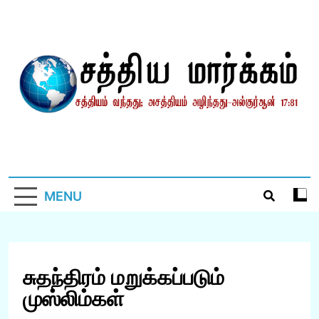
Skip
to
content
சத்தியமார்க்கம்.காம்
சத்தியம் வந்தது; அசத்தியம் அழிந்தது! – திருக்குர்ஆன்
MENU
சுதந்திரம் மறுக்கப்படும்
முஸ்லிம்கள்