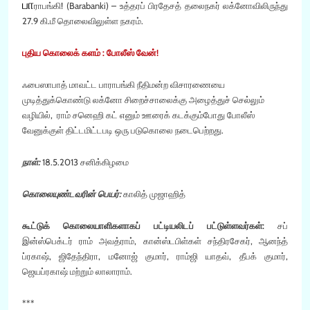
பா
ராபங்கி! (Barabanki) – உத்தரப் பிரதேசத் தலைநகர் லக்னோவிலிருந்து
27.9 கி.மீ தொலைவிலுள்ள நகரம்.
புதிய கொலைக் களம் : போலீஸ் வேன்!
ஃபைஸாபாத் மாவட்ட பாராபங்கி நீதிமன்ற விசாரணையை
முடித்துக்கொண்டு லக்னோ சிறைச்சாலைக்கு அழைத்துச் செல்லும்
வழியில், ராம் சனெஹி கட் எனும் ஊரைக் கடக்கும்போது போலீஸ்
வேனுக்குள் திட்டமிட்டபடி ஒரு படுகொலை நடைபெற்றது.
நாள்:
18.5.2013 சனிக்கிழமை
கொலையுண்டவரின் பெயர்:
காலித் முஜாஹித்
கூட்டுக் கொலையாளிகளாகப் பட்டியலிடப் பட்டுள்ளவர்கள்:
சப்
இன்ஸ்பெக்டர் ராம் அவத்ராம், கான்ஸ்டபிள்கள் சந்திரசேகர், ஆனந்த்
ப்ரகாஷ், ஜிதேந்திரா, மனோஜ் குமார், ராம்ஜி யாதவ், தீபக் குமார்,
ஜெயப்ரகாஷ் மற்றும் லாலாராம்.
***