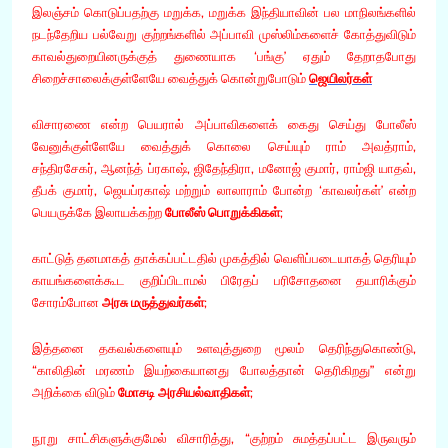
இலஞ்சம் கொடுப்பதற்கு மறுக்க, மறுக்க இந்தியாவின் பல மாநிலங்களில்
நடந்தேறிய பல்வேறு குற்றங்களில் அப்பாவி முஸ்லிம்களைச் கோத்துவிடும்
காவல்துறையினருக்குத் துணையாக ‘பங்கு’ ஏதும் தேறாதபோது
சிறைச்சாலைக்குள்ளேயே வைத்துக் கொன்றுபோடும்
ஜெயிலர்கள்
விசாரணை என்ற பெயரால் அப்பாவிகளைக் கைது செய்து போலீஸ்
வேனுக்குள்ளேயே வைத்துக் கொலை செய்யும் ராம் அவத்ராம்,
சந்திரசேகர், ஆனந்த் ப்ரகாஷ், ஜிதேந்திரா, மனோஜ் குமார், ராம்ஜி யாதவ்,
தீபக் குமார், ஜெயப்ரகாஷ் மற்றும் லாலாராம் போன்ற ‘காவலர்கள்’ என்ற
பெயருக்கே இலாயக்கற்ற
போலீஸ் பொறுக்கிகள்
;
காட்டுத் தனமாகத் தாக்கப்பட்டதில் முகத்தில் வெளிப்படையாகத் தெரியும்
காயங்களைக்கூட குறிப்பிடாமல் பிரேதப் பரிசோதனை தயாரிக்கும்
சோரம்போன
அரசு மருத்துவர்கள்
;
இத்தனை தகவல்களையும் உளவுத்துறை மூலம் தெரிந்துகொண்டு,
“காலிதின் மரணம் இயற்கையானது போலத்தான் தெரிகிறது” என்று
அறிக்கை விடும்
மோசடி அரசியல்வாதிகள்
;
நூறு சாட்சிகளுக்குமேல் விசாரித்து, “குற்றம் சுமத்தப்பட்ட இருவரும்