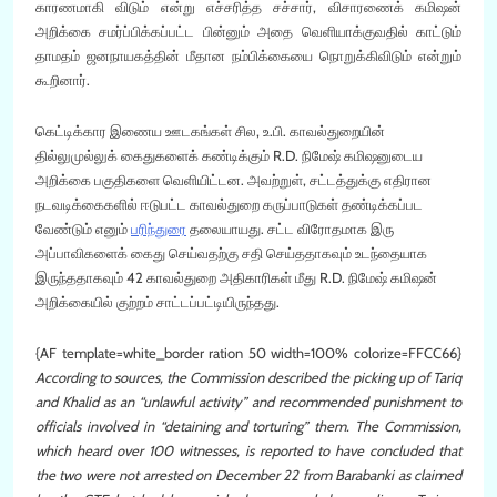
காரணமாகி விடும் என்று எச்சரித்த சச்சார், விசாரணைக் கமிஷன்
அறிக்கை சமர்ப்பிக்கப்பட்ட பின்னும் அதை வெளியாக்குவதில் காட்டும்
தாமதம் ஜனநாயகத்தின் மீதான நம்பிக்கையை நொறுக்கிவிடும் என்றும்
கூறினார்.
கெட்டிக்கார இணைய ஊடகங்கள் சில, உ.பி. காவல்துறையின்
தில்லுமுல்லுக் கைதுகளைக் கண்டிக்கும் R.D. நிமேஷ் கமிஷனுடைய
அறிக்கை பகுதிகளை வெளியிட்டன. அவற்றுள், சட்டத்துக்கு எதிரான
நடவடிக்கைகளில் ஈடுபட்ட காவல்துறை கருப்பாடுகள் தண்டிக்கப்பட
வேண்டும் எனும்
பரிந்துரை
தலையாயது. சட்ட விரோதமாக இரு
அப்பாவிகளைக் கைது செய்வதற்கு சதி செய்ததாகவும் உடந்தையாக
இருந்ததாகவும் 42 காவல்துறை அதிகாரிகள் மீது R.D. நிமேஷ் கமிஷன்
அறிக்கையில் குற்றம் சாட்டப்பட்டியிருந்தது.
{AF template=white_border ration 50 width=100% colorize=FFCC66}
According to sources, the Commission described the picking up of Tariq
and Khalid as an “unlawful activity” and recommended punishment to
officials involved in “detaining and torturing” them. The Commission,
which heard over 100 witnesses, is reported to have concluded that
the two were not arrested on December 22 from Barabanki as claimed