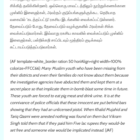
சிக்கித் தவிக்கின்றனர். ஒவ்வொரு மாவட்டத்திலும் நூற்றுக்கணக்கான
முஸ்லிம் இளைஞர்கள், அவர்தம் குடும்பங்களுக்குக்கூட தெரியாத
வகையில் ‘கடத்தப்பட்டு’ ரகசிய இடங்களில் வைக்கப்பட்டுள்ளனர்.
தேவைப்படும் போது, தேவைப்படும் வழக்குகளில் அவர்கள் சிக்க
வைக்கப்படுவார்கள். இவ்வாறு ரகசிய காவலில் வைக்கப்படும் முஸ்லிம்
இளைஞர்கள், பன்றிக்கறி சாப்பிடவும் மூத்திரம் குடிக்கவும்
கட்டாயப்படுத்தப்படுவார்கள்.
{AF template=white_border ration 50
horiAlign=right
width=100%
colorize=FFCC66}
Many Muslim youth who have been missing from
their districts and even their families do not know about them because
the investigative agencies have abducted them and kept them at a
secret place so that implicate them in bomb blast some time in future.
These youth are forced to eat pig meat and drink urine. It is at the
connivance of police officials that these innocent are put behind bars
showing that they had an unlicensed pistol. When Khalid Mujahid and
Tariq Qasmi were arrested nothing was found on them but Vikram
Singh told them that if they paid him Five lac rupees they would-be
set free and someone else would be implicated instead.
{/AF}