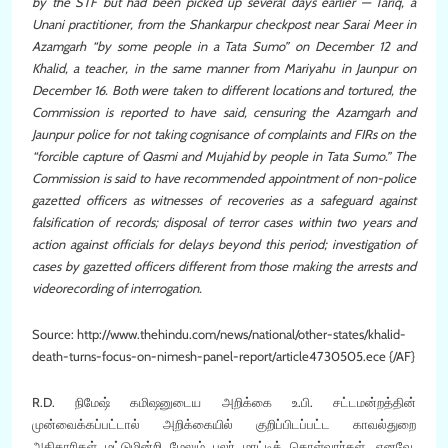
by the STF but had been picked up several days earlier — Tariq, a
Unani practitioner, from the Shankarpur checkpost near Sarai Meer in
Azamgarh “by some people in a Tata Sumo” on December 12 and
Khalid, a teacher, in the same manner from Mariyahu in Jaunpur on
December 16. Both were taken to different locations and tortured, the
Commission is reported to have said, censuring the Azamgarh and
Jaunpur police for not taking cognisance of complaints and FIRs on the
“forcible capture of Qasmi and Mujahid by people in Tata Sumo.” The
Commission is said to have recommended appointment of non-police
gazetted officers as witnesses of recoveries as a safeguard against
falsification of records; disposal of terror cases within two years and
action against officials for delays beyond this period; investigation of
cases by gazetted officers different from those making the arrests and
videorecording of interrogation.
Source: http://www.thehindu.com/news/national/other-states/khalid-
death-turns-focus-on-nimesh-panel-report/article4730505.ece {/AF}
R.D. நிமேஷ் கமிஷனுடைய அறிக்கை உ.பி. சட்டமன்றத்தின்
முன்வைக்கப்பட்டால் அறிக்கையில் குறிப்பிடப்பட்ட காவல்துறை
அதிகாரிகள் மட்டுமின்றி மேலும் பலர் மாட்டிக் கொள்வார்கள். எனவே,