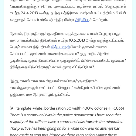
நிரபராதிகளுக்கு எதிராகப் புனையப்பட்ட வழக்கை வாபஸ் பெறுவதாகக்
கடந்த 24.4.2013 அன்று நடந்த பத்திரிகையாளர்கள் கூட்டத்தில் உ.பி.யின்
உள்துறைச் செயலர் சர்வேஷ் சந்திர மிஸ்ரா
அறிவிப்ப
ுச் செய்தார்.
ஆனால், நிரபராதிகளுக்கு எதிரான வழக்குகளை வாபஸ் பெறமுடியாது
என பாராபங்கியின் நீதிபதிகள் கடந்த 10.5.2013 அன்று மறுத்துவிட்டனர்.
பெரும்பாலான நீதிபதிகள்
வித்ய பாரதி
யினால் மூளைச் சலவை
செய்யப்பட்ட முன்னாள் மாணவர்களல்லவா? ஒரு மாநில அரசின்
முடிவின்படி முதல் நிரபராதியாக ஒரு முஸ்லிம் விடுதலையாகிவிட முடியுமா?
நீதித்துறை விடுவித்தாலும் காவல்துறை விட்டுவிடுமா?
“இது, காலங் காலமாக சிறுபான்மையினருக்கு எதிராகக்
காவல்துறைக்குள் ஊட்டப்பட்ட வெறுப்பு” என்கிறார் உ.பி.யின் முன்னாள்
ஐ.ஜியான எஸ்.ஆர் தாராபூரி, ஐ.ப்பீ.எஸ்.
{AF template=white_border ration 50 width=100% colorize=FFCC66}
There is a communal bias in the police department. I have seen that
majority of the officers have a communal bias towards the minorities.
This practice has been going on for a while now and no attempt has
been made to stop this. Moreover there is no action against those