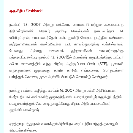
ஒரு சிறிய Flashback!
நவம்பர் 23, 2007 அன்று லக்னோ, வாரணாசி மற்றும் ஃபைஸாபாத்
நீதிமன்றங்களில் தொடர் குண்டு வெடிப்புகள் நடைபெற்றன. 14
உயிரிழப்புகள்; காயமடைந்தோர் பலர். குண்டு வெடிப்பு நடத்திய உண்மைக்
குற்றவாளிகளைக் கண்டுபிடிக்க உ.பி. காவல்துறைக்கு வக்கில்லாமல்
போனது; அல்லது உண்மைக் குற்றவாளிகள் காவலர்களுக்கு
உத்தரவிட்டதன்படி டிசம்பர் 12, 2007இல் ஆஸம்கர் எனுமிடத்திற்கு டாட்டா
சுமோ வாகனத்தில் வந்த சிறப்பு அதிரடிப்படையினர் (STF), யூனானி
மருத்துவரான முஹம்மது தாரிக் காசிமி என்பவரைப் பொதுமக்கள்
பார்த்துக் கொண்டிருக்க அள்ளிப் போட்டுக் கொண்டு சென்றனர்.
நான்கு நாள்கள் கழித்து, டிசம்பர் 16, 2007 அன்று பள்ளி ஆசிரியரான,
மேற்கூறிய மவ்லவீ காலித் முஜாஹித் என்பவரை ஜோன்பூர் எனும் இடத்தில்
பலரும் பார்த்துக் கொண்டிருக்கும்போது சிறப்பு அதிரடிப்படையினர்
தூக்கிச் சென்றனர்.
ஏறத்தாழ பத்து நாள் வரைக்கும் அவ்விருவரைப் பற்றிய எந்தத் தகவலும்
கிடைக்கவில்லை.