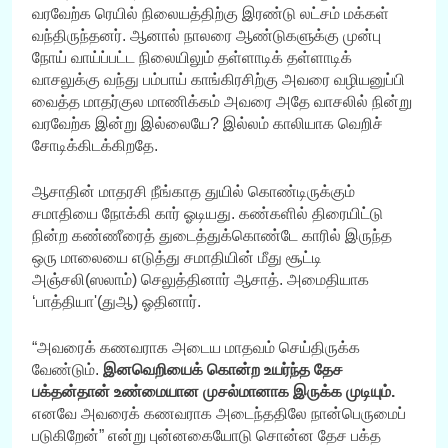
வரவேற்க ரெயில் நிலையத்திற்கு இரண்டு லட்சம் மக்கள்
வந்திருந்தனர். ஆனால் நாலரை ஆண்டுகளுக்கு முன்பு
நோய் வாய்ப்பட்ட நிலையிலும் தள்ளாடிக் தள்ளாடிக்
வாசலுக்கு வந்து பம்பாய் காங்கிரசிற்கு அவரை வழியனுப்பி
வைத்த மாதர்குல மாணிக்கம் அவரை அதே வாசலில் நின்று
வரவேற்க இன்று இல்லையே? இல்லம் காலியாக வெறிச்
சோடிக்கிடக்கிறதே.
ஆசாதின் மாதரசி நீங்காத துயில் கொண்டிருக்கும்
சமாதியை நோக்கி கார் ஓடியது. கண்களில் திரையிட்டு
நின்ற கண்ணீரைத் துடைத்துக்கொண்டே காரில் இருந்த
ஒரு மாலையை எடுத்து சமாதியின் மீது சூட்டி
அஞ்சலி(ஸலாம்) செலுத்தினார் ஆசாத். அமைதியாக
‘பாத்தியா'(துஆ) ஓதினார்.
“அவரைக் கணவராக அடைய மாதவம் செய்திருக்க
வேண்டும்.
இனவெறியைக் கொன்ற உயர்ந்த தேச
பக்தன்தான் உண்மையான முசல்மானாக இருக்க முடியும்.
எனவே அவரைக் கணவராக அடைந்ததிலே நான்பெருமைப்
படுகிறேன்” என்று புன்னகையோடு சொன்ன தேச பக்த