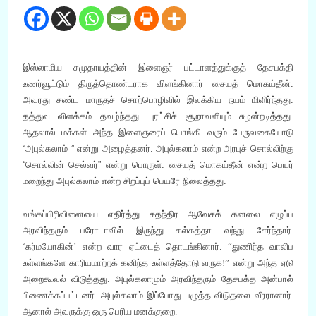
இஸ்லாமிய சமுதாயத்தின் இளைஞர் பட்டாளத்துக்குத் தேசபக்தி
உணர்வூட்டும் திருத்தொண்டராக விளங்கினார் சையத் மொகய்தீன்.
அவரது சண்ட மாருதச் சொற்பொழிவில் இலக்கிய நயம் மிளிர்ந்தது.
தத்துவ விளக்கம் தவழ்ந்தது. புரட்சிச் சூறாவளியும் சுழன்றடித்தது.
ஆதலால் மக்கள் அந்த இளைஞரைப் பொங்கி வரும் பேருவகையோடு
“அபுல்கலாம் ” என்று அழைத்தனர். அபுல்கலாம் என்ற அரபுச் சொல்லிற்கு
“சொல்லின் செல்வர்” என்று பொருள். சையத் மொகய்தீன் என்ற பெயர்
மறைந்து அபுல்கலாம் என்ற சிறப்புப் பெயரே நிலைத்தது.
வங்கப்பிரிவினையை எதிர்த்து சுதந்திர ஆவேசக் கனலை எழுப்ப
அரவிந்தரும் பரோடாவில் இருந்து கல்கத்தா வந்து சேர்ந்தார்.
‘கர்மயோகின்’ என்ற வார ஏட்டைத் தொடங்கினார். “துணிந்த வாலிப
உள்ளங்களே காரியமாற்றக் கனிந்த உள்ளத்தோடு வருக!” என்று அந்த ஏடு
அறைகூவல் விடுத்தது. அபுல்கலாமும் அரவிந்தரும் தேசபக்த அன்பால்
பிணைக்கப்பட்டனர். அபுல்கலாம் இப்போது பழுத்த விடுதலை வீரரானார்.
ஆனால் அவருக்கு ஒரு பெரிய மனக்குறை.