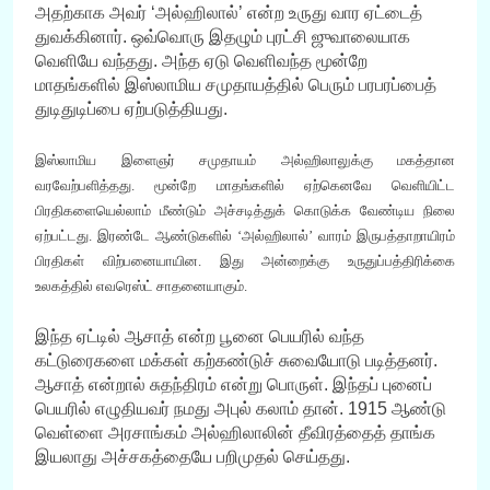
அதற்காக அவர் ‘அல்ஹிலால்’ என்ற உருது வார ஏட்டைத்
துவக்கினார். ஒவ்வொரு இதழும் புரட்சி ஜுவாலையாக
வெளியே வந்தது. அந்த ஏடு வெளிவந்த மூன்றே
மாதங்களில் இஸ்லாமிய சமுதாயத்தில் பெரும் பரபரப்பைத்
துடிதுடிப்பை ஏற்படுத்தியது.
இஸ்லாமிய இளைஞர் சமுதாயம் அல்ஹிலாலுக்கு மகத்தான
வரவேற்பளித்தது. மூன்றே மாதங்களில் ஏற்கெனவே வெளியிட்ட
பிரதிகளையெல்லாம் மீண்டும் அச்சடித்துக் கொடுக்க வேண்டிய நிலை
ஏற்பட்டது. இரண்டே ஆண்டுகளில் ‘அல்ஹிலால்’ வாரம் இருபத்தாறாயிரம்
பிரதிகள் விற்பனையாயின. இது அன்றைக்கு உருதுப்பத்திரிக்கை
உலகத்தில் எவரெஸ்ட் சாதனையாகும்.
இந்த ஏட்டில் ஆசாத் என்ற பூனை பெயரில் வந்த
கட்டுரைகளை மக்கள் கற்கண்டுச் சுவையோடு படித்தனர்.
ஆசாத் என்றால் சுதந்திரம் என்று பொருள். இந்தப் புனைப்
பெயரில் எழுதியவர் நமது அபுல் கலாம் தான். 1915 ஆண்டு
வெள்ளை அரசாங்கம் அல்ஹிலாலின் தீவிரத்தைத் தாங்க
இயலாது அச்சகத்தையே பறிமுதல் செய்தது.