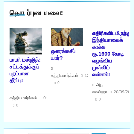
தொடர்புடையவை:
எதிரிகளிடமிருந்து
இந்தியாவைக்
காக்க
ஔரங்கசீப்
ரூ.1600 கோடி
யார்?
பாபரி மஸ்ஜித்:
வழங்கிய
சட்டத்துக்குப்
முஸ்லிம்
புறம்பான
வள்ளல்!
சத்தியமார்க்கம்
12/03/2017
தீர்ப்பு!
0
அபூ
ஸாலிஹா
20/09/201
சத்தியமார்க்கம்
09/11/2019
0
0