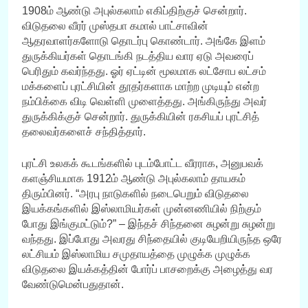
1908ம் ஆண்டு அபுல்கலாம் எகிப்திற்குச் சென்றார்.
விடுதலை வீரர் முஸ்தபா கமால் பாட்சாவின்
ஆதரவாளர்களோடு தொடர்பு கொண்டார். அங்கே இளம்
துருக்கியர்கள் தொடங்கி நடத்திய வார ஏடு அவரைப்
பெரிதும் கவர்ந்தது. ஓர் ஏட்டின் மூலமாக லட்சோப லட்சம்
மக்களைப் புரட்சியின் தூதர்களாக மாற்ற முடியும் என்ற
நம்பிக்கை விடி வெள்ளி முளைத்தது. அங்கிருந்து அவர்
துருக்கிக்குச் சென்றார். துருக்கியின் ரகசியப் புரட்சித்
தலைவர்களைச் சந்தித்தார்.
புரட்சி உலகக் கூடங்களில் புடம்போட்ட வீரராக, அனுபவக்
களஞ்சியமாக 1912ம் ஆண்டு அபுல்கலாம் தாயகம்
திரும்பினர். “அரபு நாடுகளில் நடைபெறும் விடுதலை
இயக்கங்களில் இஸ்லாமியர்கள் முன்னணியில் நிற்கும்
போது இங்குமட்டும்?” – இந்தச் சிந்தனை சுழன்று சுழன்று
வந்தது. இப்போது அவரது சிந்தையில் குடியேறியிருந்த ஒரே
லட்சியம் இஸ்லாமிய சமுதாயத்தை முழுக்க முழுக்க
விடுதலை இயக்கத்தின் போர்ப் பாசறைக்கு அழைத்து வர
வேண்டுமென்பதுதான்.