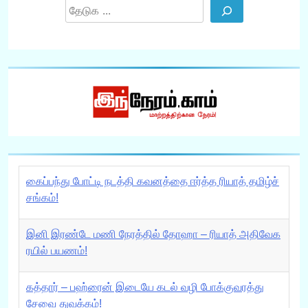
Search
கைப்பந்து போட்டி நடத்தி கவனத்தை ஈர்த்த ரியாத் தமிழ்ச்
சங்கம்!
இனி இரண்டே மணி நேரத்தில் தோஹா – ரியாத் அதிவேக
ரயில் பயணம்!
கத்தார் – பஹ்ரைன் இடையே கடல் வழி போக்குவரத்து
சேவை துவக்கம்!