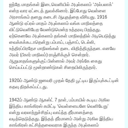
ஐந்தே மாதங்கள் இடைவெளியில் அபுல்கலாம் ‘அல்பலாக்’
என்ற வார ஏட்டைத் துவக்கினார். இப்போது வெள்ளை
அரசாங்கம் தனது கடைசி ஆயுதத்தை வீசியது. 1916
ஆண்டு ஏப்ரல் மாதம் அபுல்கலாம் வங்க மாநிலத்தை
விட்டுவெளியேற வேண்டுமென்ற உத்தரவு பிறந்தது.
ஏற்கெனவே அபுல்கலாம் தங்கள் மாநிலத்தில் அடியெடுத்து
வைக்கக்கூடாதென்று பம்பாய், பஞ்சாப், டெல்லி,
உத்திரப்பிரதேச மாநிலங்கள் தடை விதித்திருந்தன. எனவே
அவர் (பீகார் மாநிலம்) ராஞ்சிக்குச் சென்றார்.
ஆறுமாதங்களுக்குப் பின்னால் அவர் அங்கே கைது
செய்யப்பட்டு மூன்றாண்டுகள் சிறையிலிருந்தார்.
1920ம் ஆண்டு ஜனவரி முதல் தேதி பூட்டிய இருப்புக்கூட்டின்
கதவு திறக்கப்பட்டது.
1942ம் ஆண்டு ஆகஸ்ட் 7 நாள், பம்பாயில் கூடிய அகில
இந்திய காங்கிரஸ் கமிட்டி ‘வெள்ளையனே வெளியேறு’
என்று வரலாற்றுச்சிறப்பு வாய்ந்த தீர்மானத்தை
வடித்தெடுத்தது. இந்தத் தீர்மானம் அன்று அகில இந்திய
காங்கிரஸ் கட்சித்தலைவராக இருந்த அபுல்கலாம்