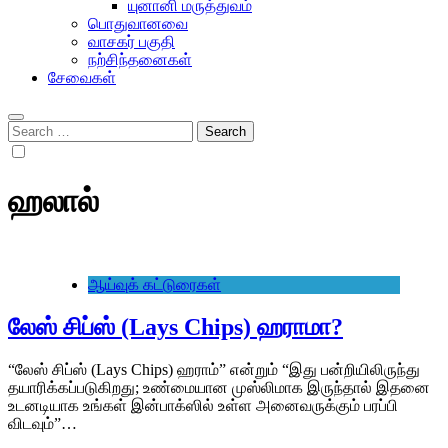
யுனானி மருத்துவம்
பொதுவானவை
வாசகர் பகுதி
நற்சிந்தனைகள்
சேவைகள்
Search
for:
ஹலால்
ஆய்வுக் கட்டுரைகள்
லேஸ் சிப்ஸ் (Lays Chips) ஹராமா?
“லேஸ் சிப்ஸ் (Lays Chips) ஹராம்” என்றும் “இது பன்றியிலிருந்து
தயாரிக்கப்படுகிறது; உண்மையான முஸ்லிமாக இருந்தால் இதனை
உடனடியாக உங்கள் இன்பாக்ஸில் உள்ள அனைவருக்கும் பரப்பி
விடவும்”…