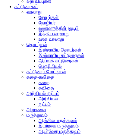
அறிவிப்புகள்
கட்டுரைகள்
வரலாறு
தோழர்கள்
தோழியர்
ஸலாஹுத்தீன் ஐயூபி
இந்திய வரலாறு
உலக வரலாறு
தொடர்கள்
இஸ்லாமிய தொடர்கள்
இஸ்லாமிய கட்டுரைகள்
ஆய்வுக் கட்டுரைகள்
மொழியியல்
கட்டுரைப் போட்டிகள்
கதை-கவிதை
கதை
கவிதை
அறிவியல்-நுட்பம்
அறிவியல்
நுட்பம்
அறுசுவை
மருத்துவம்
ஆங்கில மருத்துவம்
இயற்கை மருத்துவம்
ஆயுர்வேத மருத்துவம்