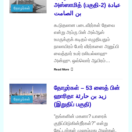
அஸ்ஸாமித் (பகுதி-2) عبادة
தோழர்கள்
بن الصامت
கூடுதலான படைவீரர்கள் தேவை
என்று அம்ரு பின் அல்ஆஸ்
உமருக்குக் கடிதம் எழுதியதும்
நாலாயிரம் போர் வீரர்களை அனுப்பி
வைத்தார் உமர் ரலியல்லாஹு
அன்ஹு. ஒவ்வொர் ஆயிரம்…
Read More
தோழர்கள் – 53 ஸைத் பின்
ஹாரிதா زيد بن حارثة
தோழர்கள்
(இறுதிப் பகுதி)
“தங்களின் மகனா? யாரைக்
குறிப்பிடுகின்றீர்கள்?” என்று
கேட்டார்கள் முஹம்மது அவர்கள்.