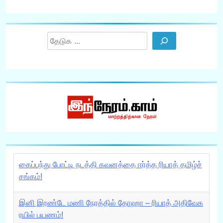
Search
கைப்பந்து போட்டி நடத்தி கவனத்தை ஈர்த்த ரியாத் தமிழ்ச்
சங்கம்!
இனி இரண்டே மணி நேரத்தில் தோஹா – ரியாத் அதிவேக
ரயில் பயணம்!