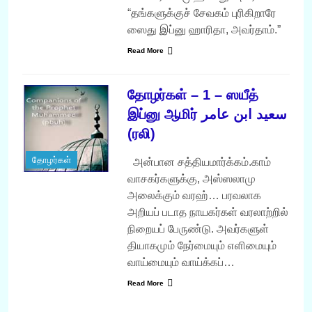
“தங்களுக்குச் சேவகம் புரிகிறாரே
ஸைது இப்னு ஹாரிதா, அவர்தாம்.”
Read More
தோழர்கள் – 1 – ஸயீத்
இப்னு ஆமிர் سعيد ابن عامر
(ரலி)
தோழர்கள்
அன்பான சத்தியமார்க்கம்.காம்
வாசகர்களுக்கு, அஸ்ஸலாமு
அலைக்கும் வரஹ்… பரவலாக
அறியப் படாத நாயகர்கள் வரலாற்றில்
நிறையப் பேருண்டு. அவர்களுள்
தியாகமும் நேர்மையும் எளிமையும்
வாய்மையும் வாய்க்கப்…
Read More