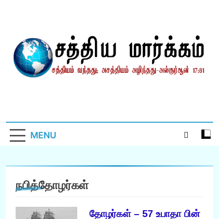
Skip
to
content
சத்தியமார்க்கம்.காம்
சத்தியம் வந்தது; அசத்தியம் அழிந்தது! – திருக்குர்ஆன்
MENU
நபித்தோழர்கள்
தோழர்கள் – 57 உபாதா பின்