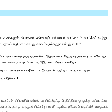
 அவர்களுள் தியாகமும் நேர்மையும் எளிமையும் வாய்மையும் வாய்க்கப் பெற்று
் சமுதாயம் அறிமுகம் செய்து கொண்டிருக்கிறதா என்பது ஐயமே!
்தின் மூலம் உங்களுக்கு ஏற்கனவே அறிமுகமான சிறந்த எழுத்தாளரான சகோதரர்
 நாயகர்களை இன்ஷா அல்லாஹ் அறிமுகப் படுத்தவிருக்கிறார்.
த்தும் வாழ்வதற்கான வழிகாட்டல் நிறையப் பெற்றதே வரலாறு என்பதாகும்.
்து விடுவோம்!
ட்டம். சிரியாவின் ஹிம்ஸ் பகுதியிலிருந்து பிரதிநிதிக்குழு ஒன்று மதீனாவிற்கு
ியவர்கள். தனது கருவூலத்திலிருந்து உதவி வழங்க, ஹிம்ஸுப் பகுதியில் ஏழையாய்