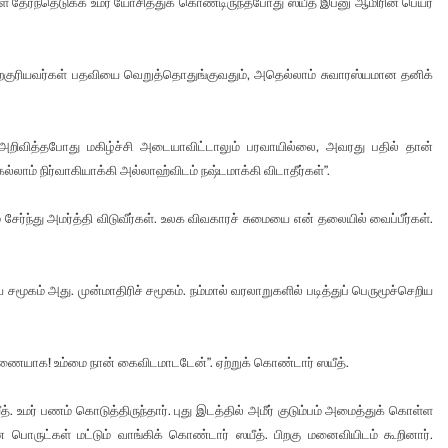
 தேர்ந்தெடுக்க உமர் யோசித்துக் கொண்டிருந்தபோது ஸயீத் இப்னு ஆமிரின் பெயர்
 அதற்குரியவர்கள் பதவியை வெறுத்தொதுங்குவதும், அதெல்லாம் சுவாரஸ்யமான தனிக்
ர் அறிவித்தபோது மகிழ்ச்சி அடையாவிட்டாலும் பரவாயில்லை, அவரது பதில் தான்
ல்லாம் நிர்வாகியாக்கி அல்லாஹ்விடம் நஷ்டமாக்கி விடாதீர்கள்”.
சேர்ந்து அமர்த்தி விடுவீர்கள். உலக விவகாரச் சுமையை என் தலையில் வைப்பீர்கள்.
மூகம் அது. முன்மாதிரிச் சமூகம். நம்மால் வரலாறுகளில் படித்துப் பெருமூச்செறிய
ீது ஆணையாக! உம்மை நான் கைவிடமாடடேன்”. ஏற்றுக் கொண்டார் ஸயீத்.
ீத். உமர் பணம் கொடுத்திருந்தார். புது இடத்தில் அமீர் குடும்பம் அமைத்துக் கொள்ள
 பொருட்கள் மட்டும் வாங்கிக் கொண்டார் ஸயீத். பிறகு மனைவியிடம் கூறினார்.