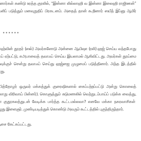
த்து தீனார்கள் கண்டு உரத்த குரலில், “இன்னா லில்லாஹி வ இன்னா இலைஹி ராஜிஊன்”
ளிப் படுத்தும் மனவுறுதிப் பிரகடனம். அதைத் தான் கூறினார் ஸயீத் இப்னு ஆமிர்
* * * * * *
அல்லாஹ்வின் தூதர் (ஸல்) அவர்களோடு அன்னை ஆயிஷா (ரலி) ஹஜ் செய்ய வந்தபோது
் ஏற்பட்டு, கஅபாவைத் தவாஃப் செய்ய இயலாமல் ஆகிவிட்டது. அவர்கள் தூய்மை
ுக்குச் சென்று தவாஃப் செய்து ஹஜ்ஜை முழுமைப் படுத்தினார். அந்த இடத்தில்
து.
நபித்தோழர் ஒருவர் மக்கத்துக் குரைஷிகளால் கைப்பற்றப்பட்டு அன்று கொலைத்
று விரிவாய் பின்னர்). கொளுத்தும் சுடுமணலில் வெற்றுடம்பாய்ப் படுக்க வைத்து,
களை குதூகலத்துடன் வேடிக்க பார்த்த கூட்டமல்லவா? எனவே மக்கா நகரவாசிகள்
ழுது இளைஞர். முண்டியடித்துக் கொண்டு அவரும் கூட்டத்தில் புகுந்திருந்தார்.
சை கேட்கப்பட்டது.