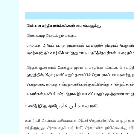
அன்பான சத்தியமார்க்கம்.காம் வாசகர்களுக்கு,
அஸ்ஸலாமு அலைக்கும் வரஹ்…
பரவலாக அறியப் படாத நாயகர்கள் வரலாற்றில் நிறையப் பேருண்டு.
அவற்றைத் தம் வாழ்வில் வாழ்ந்து காட்டிய நபித்தோழர்கள் பலரை நம
அந்தக் குறையைப் போக்கும் முகமாக சத்தியமார்க்கம்.காம் தளத
நூருத்தீன், “தோழர்கள்” எனும் தலைப்பில் தொடராகப் பல வரலாற்று
பொதுவாக, வரலாறு என்பது வாசிப்பதற்கு மட்டுமன்று; எடுத்தும் தடு
வாருங்கள் வாசிப்போம்; முற்றாக இயலா விட்டாலும் முடிந்தவரை வாழ்ந
سعيد ابن عامر
1. ஸயீத் இப்னு ஆமிர்
(ரலி)
உமர் (ரலி) அவர்கள் கலீஃபாவாக ஆட்சி செலுத்திக் கொண்டிருந்த காலக
வந்திருந்தது. அனைவரும் உமர் (ரலி) அவர்களின் நம்பிக்கைக்கு உர