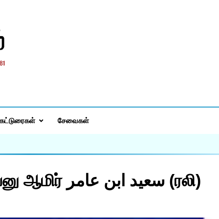
்
கட்டுரைகள்
சேவைகள்
தோழர்கள் – 1 – ஸயீத் இப்னு ஆமிர் سعيد ابن عامر (ரலி)