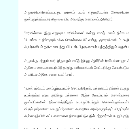
அனுமதியளிக்கப்பட்டது. மரணப் பயம் எதுவுமேயற்ற அமைதியா
துன்புறுத்தப்பட்டு சிலுவையில் அறைந்து கொல்லப்படுகிறார்.
“சரியில்லை, இது எதுவுமே சரியில்லை” என்று ஸயீத் மனம் நிச்ச
”போங்கடா நீங்களும் உங்க கொள்கையும்” என்று குரைஷிகளிடம் கூறி
அவர்களிடம் தஞ்சமடைந்து விட்டார். பிறகு கைபர் யுத்தத்திலும் அதன்
அபூபக்ரு மற்றும் உமர் இருவரும் ஸயீத் இப்னு ஆமிரின் (ரலியல்லாஹ
ஆலோசனைகளையும் அந்த இரு கலீஃபாக்கள் கேட்டறிந்து செயல்படுவர்க
அவரிடம் ஆலோசனை பகர்ந்தார்.
”நான் உம்மிடம் மனப்பூர்வமாய்ச் சொல்கிறேன். மக்களிடம் நீங்கள் 
உமக்குள்ள உறவு குறித்து மக்களை அஞ்ச வேண்டாம். சொன்னதைய
முஸ்லிம்களின் நிர்வாகத்திற்குப் பொறுப்பேற்றுக் கொண்டிருப்பவ
விரும்புவீர்களோ வெறுப்பீர்களோ அதையே அவர்களுக்கும் விரும்புங
அல்லாஹ்வின் கட்டளைகளை நிலைநாட்டுவதில் மற்றவர்கள் கூறும் குற்றச