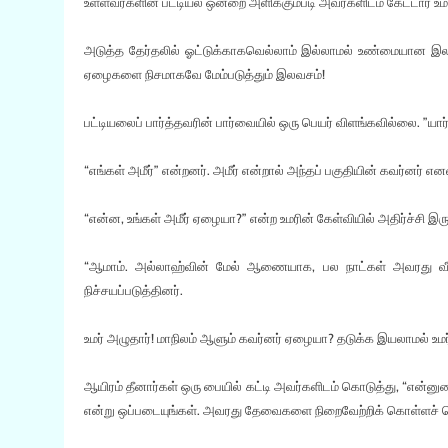
உள்ளவர்களின் பட்டியல் ஒன்றை அளிக்கும்படி அவர்களிடம் கேட்டார் உமர்
அடுத்த தேர்தலில் ஓட்டுக்காகவெல்லாம் இல்லாமல் உண்மையான இலவ
ஏழைகளை நிசமாகவே மேம்படுத்தும் இலவசம்!
பட்டியலைப் பார்த்தவரின் பார்வையில் ஒரு பெயர் விளங்கவில்லை. ”யார்
“எங்கள் அமீர்” என்றனர். அமீர் என்றால் அந்தப் பகுதியின் கவர்னர் என
“என்ன, உங்கள் அமீர் ஏழையா?” என்ற உமரின் கேள்வியில் அதிர்ச்சி இரு
“ஆமாம். அல்லாஹ்வின் மேல் ஆணையாக, பல நாட்கள் அவரது வீட்டு
நிச்சயப்படுத்தினர்.
உமர் அழுதார்! மாநிலம் ஆளும் கவர்னர் ஏழையா? தடுக்க இயலாமல் உமர்
ஆயிரம் தீனார்கள் ஒரு பையில் கட்டி அவர்களிடம் கொடுத்து, “என்னுட
என்று ஒப்படையுங்கள். அவரது தேவைகளை நிறைவேற்றிக் கொள்ளச் ச