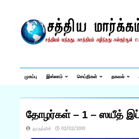
Skip
to
content
சத்தியமார்க்கம்.காம
சத்தியம் வந்தது; அசத்தியம் அழிந்தது! – திருக்குர்ஆன்
முகப்பு
இஸ்லாம்
செய்திகள்
தகவல்
நூருத்தீன்
02/02/2010