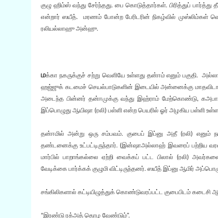
குழு ஹிம்ஸ் வந்து சேர்ந்தது. பை கொடுத்தார்கள். பிரித்துப் பார்
என்றார் ஸயீத். மரணம் போன்ற பேரிடரின் நிகழ்வில் முஸ்லிம்கள் வெ
ரலியல்லாஹு அன்ஹு.
ம
க்கா நகருக்குச் சற்று வெளியே உள்ளது தன்ஈம் எனும் பகுதி. 
ஹஜ்ஜுக் கடமைச் செயல்பாடுகளின் இடையில் அன்னைக்கு மாதவிடாய
அடைந்த பின்னர் தன்ஈமுக்கு வந்து இஹ்ராம் மேற்கொண்டு, கஅபாவ
இப்பொழுது ஆயிஷா (ரலி) பள்ளி என்ற பெயரில் ஓர் அழகிய பள்ளி உள்ள
தன்ஈமில் அன்று ஒரு சம்பவம். குபைப் இப்னு அதீ (ரலி) எனும் 
தண்டனைக்கு உட்பட்டிருந்தார். (இன்ஷாஅல்லாஹ் இவரைப் பற்றிய வரலா
மார்பில் பாறாங்கல்லை ஏற்றி வைக்கப் பட்ட பிலால் (ரலி) அவர்
வேடிக்கை பார்க்கக் குழுமி விட்டிருந்தனர். ஸயீத் இப்னு ஆமிர் அப்பொ
சங்கிலிகளால் கட்டியிழுத்துக் கொண்டுவரப்பட்ட குபைபிடம் கடைசி ஆ
“இரண்டு ரக்அத் தொழ வேண்டும்”.