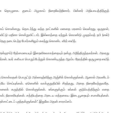
ன தொழுகை. குபைப் அழகாய் நிறைவேற்றினார். பின்னர் அநியாயத்திற்குத்
யமாய் சொன்னது. தொடர்ந்து வந்த நாட்களில் மனதை மரணம் வென்றது. ஒருநாள்,
விட்டு மதீனா சென்றுவிட்டார். இஸ்லாத்தை ஏற்றுக் கொண்டு முஹம்மத் நபி (ஸல்)
 பிறகு நடைபெற்ற போர்களிலும் கலந்து கொண்ட வீரர் ஸயீத்.
ு அன்ஹும்) நேர்மையையும் இறைவிசுவாசத்தையும் நன்கு அறிந்திருந்தவர்கள். அவரது
ள். உமர் கலீஃபா பொறுப்பேற்றுக் கொண்டிருந்த ஆரம்ப நேரத்தில் ஒருமுறை ஸயீத்
நடந்து கொள்வதன் பொருட்டு அல்லாஹ்விற்கு அஞ்சிக் கொள்ளுங்கள். ஆனால் அவனிடம்
ே செய்யுங்கள். ஏனெனில் வாக்குறுதியில் சிறந்தது, அதை நிறைவேற்றுவதே.
ர்களைக் கருத்தில் கொள்ளுங்கள். உங்களுக்கும் உங்கள் குடும்பத்திற்கும் எதை
்கள்; நிராகரியுங்கள். சத்தியத்தை அடைய எத்தகைய இடையூறையும் சமாளியுங்கள்.
்சாட்டைப் புறந்தள்ளுங்கள்”. இதுவே அதன் சாராம்சம்.