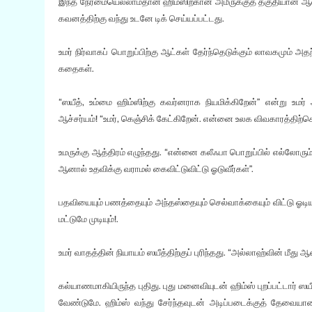
இந்த நேர்மையெல்லாம்தான் ஹிம்ஸிற்கான அமீருக்குத் தகுதியான ஆள்
கவனத்திற்கு வந்து உடனே டிக் செய்யப்பட்டது.
உமர் நிர்வாகப் பொறுப்பிற்கு ஆட்கள் தேர்ந்தெடுக்கும் லாவகமும்
கதைகள்.
“ஸயீத், உம்மை ஹிம்ஸிற்கு கவர்னராக நியமிக்கிறேன்” என்று உம
ஆச்சர்யம்! “உமர், கெஞ்சிக் கேட்கிறேன். என்னை உலக விவகாரத்திற்கெ
உமருக்கு ஆத்திரம் எழுந்தது. “என்னை கலீஃபா பொறுப்பில் எல்லோரும் 
ஆனால் உதவிக்கு வராமல் கைவிட்டுவிட்டு ஓடுவீர்கள்”.
பதவியையும் பணத்தையும் அந்தஸ்தையும் செல்வாக்கையும் விட்டு ஓடிய ச
மட்டுமே முடியும்!.
உமர் வாதத்தின் நியாயம் ஸயீத்திற்குப் புரிந்தது. “அல்லாஹ்வின் ம
கல்யாணமாகியிருந்த புதிது. புது மனைவியுடன் ஹிம்ஸ் புறப்பட்டார் ஸய
வேண்டுமே. ஹிம்ஸ் வந்து சேர்ந்தவுடன் அடிப்படைக்குத் தேவையான