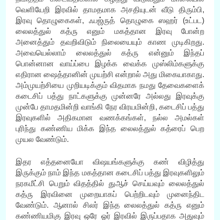
வெளியேறி இரவில் தாமதமாக அசதியுடன் வீடு திரும்பி,
இரவு தொழுகைகள், ஃபஜ்ருத் தொழுகை ஸஹர் (உட்பட)
லைலத்துல் கத்ரு எனும் மகத்தான இரவு போன்ற
அனைத்தும் தவறிவிடும் நிலையையும் காண முடிகிறது.
அவையெல்லாம் லைலத்துல் கத்ரு என்னும் இந்தப்
பொன்னான வாய்ப்பை இழக்க வைக்க முஸ்லிம்களுக்கு
எதிரான ஷைத்தானின் முயற்சி என்றால் அது மிகையாகாது.
அம்முயற்சியை முறியடிக்கும் விதமாக நமது தேவைகளைக்
கடைசிப் பத்து நாட்களுக்கு முன்னரே அல்லது இரவுக்கு
முன்பே தாமதமின்றி வாங்கி நேர விரயமின்றி, கடைசிப் பத்து
இரவுகளில் அதிகமான வணக்கங்கள், நல்ல அமல்கள்
புரிந்து கண்ணிய மிக்க இந்த லைலத்துல் கத்ரைப் பெற
முயல வேண்டும்.
இதர எத்தனையோ விஷயங்களுக்கு கண் விழித்து
இருக்கும் நாம் இந்த மகத்தான கடைசிப் பத்து இரவுகளிலும்
நரகமீட்சி பெறும் விதத்தில் துஆச் செய்யவும் லைலத்துல்
கத்ரு இரவினை முறையாகப் பெற்றிடவும் முனைந்திட
வேண்டும். ஆனால் சிலர் இந்த லைலத்துல் கத்ரு எனும்
கண்ணியமிகு இரவு ஒரே ஓர் இரவில் இருப்பதாக அதுவும்