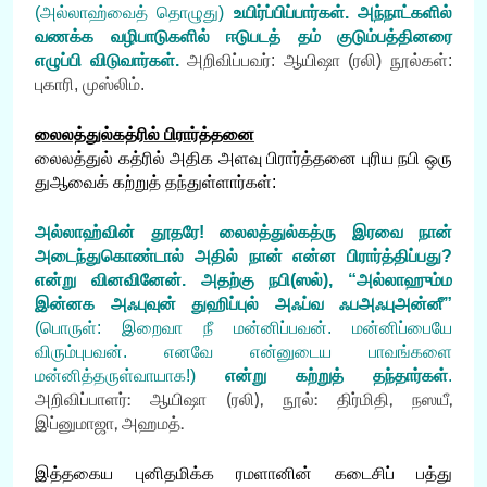
(அல்லாஹ்வைத் தொழுது)
உயிர்ப்பிப்பார்கள். அந்நாட்களில்
வணக்க வழிபாடுகளில் ஈடுபடத் தம் குடும்பத்தினரை
எழுப்பி விடுவார்கள்.
அறிவிப்பவர்: ஆயிஷா (ரலி) நூல்கள்:
புகாரி, முஸ்லிம்.
லைலத்துல்கத்ரில் பிரார்த்தனை
லைலத்துல் கத்ரில் அதிக அளவு பிரார்த்தனை புரிய நபி ஒரு
துஆவைக் கற்றுத் தந்துள்ளார்கள்:
அல்லாஹ்வின் தூதரே! லைலத்துல்கத்ரு இரவை நான்
அடைந்துகொண்டால் அதில் நான் என்ன பிரார்த்திப்பது?
என்று வினவினேன். அதற்கு நபி(ஸல்), “
அல்லாஹும்ம
இன்னக அஃபுவுன் துஹிப்புல் அஃப்வ ஃபஅஃபுஅன்னீ”
(பொருள்: இறைவா நீ மன்னிப்பவன். மன்னிப்பையே
விரும்புபவன். எனவே என்னுடைய பாவங்களை
மன்னித்தருள்வாயாக!)
என்று கற்றுத் தந்தார்கள்
.
அறிவிப்பாளர்: ஆயிஷா (ரலி), நூல்: திர்மிதி, நஸயீ,
இப்னுமாஜா, அஹமத்.
இத்தகைய புனிதமிக்க ரமளானின் கடைசிப் பத்து