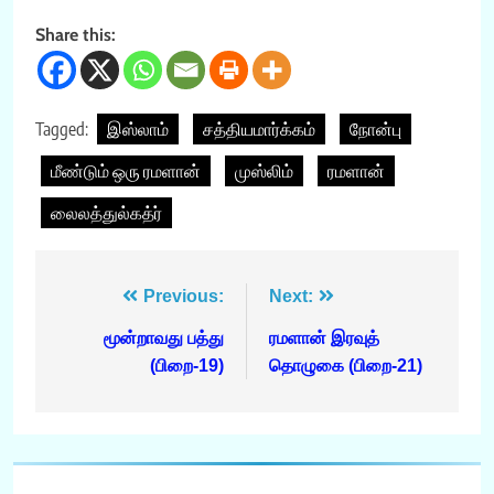
Share this:
Tagged:
இஸ்லாம்
சத்தியமார்க்கம்
நோன்பு
மீண்டும் ஒரு ரமளான்
முஸ்லிம்
ரமளான்
லைலத்துல்கத்ர்
Post
Previous:
Next:
navigation
மூன்றாவது பத்து
ரமளான் இரவுத்
(பிறை-19)
தொழுகை (பிறை-21)