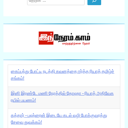
கைப்பந்து போட்டி நடத்தி கவனத்தை ஈர்த்த ரியாத் தமிழ்ச்
சங்கம்!
இனி இரண்டே மணி நேரத்தில் தோஹா – ரியாத் அதிவேக
ரயில் பயணம்!
கத்தார் – பஹ்ரைன் இடையே கடல் வழி போக்குவரத்து
சேவை துவக்கம்!