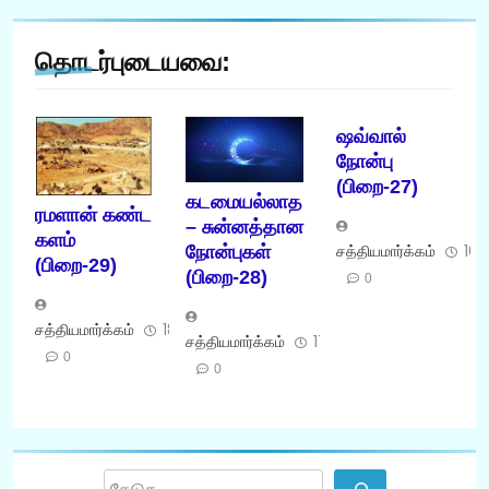
தொடர்புடையவை:
ஷவ்வால்
நோன்பு
(பிறை-27)
கடமையல்லாத
ரமளான் கண்ட
– சுன்னத்தான
களம்
சத்தியமார்க்கம்
16
நோன்புகள்
(பிறை-29)
(பிறை-28)
0
சத்தியமார்க்கம்
18/03/2026
சத்தியமார்க்கம்
17/03/2026
0
0
Search