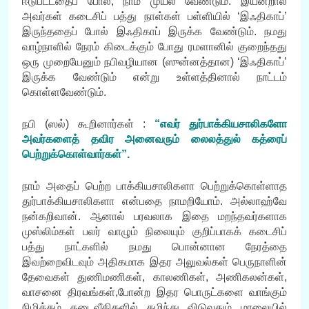
ஈடுபட்டதைப் போல், நாம் முயல வேண்டும். இயன்றால்
அவர்கள் கடைசிப் பத்து நாள்கள் பள்ளியில் ‘இஃதிகாப்’
இருந்ததைப் போல் இஃதிகாப் இருக்க வேண்டும். நமது
வாழ்நாளில் நேரம் கிடைக்கும் போது ரமளானில் குறைந்தது
ஒரு முறையேனும் நபிவழியான (ஸுன்னத்தான) ‘இஃதிகாப்’
இருக்க வேண்டும் என்று உள்ளத்தினால் நாட்டம்
கொள்ளவேண்டும்.
நபி (ஸல்) கூறினார்கள் :
“எவர் துர்பாக்கியசாலிகளோ
அவர்களைத் தவிர அனைவரும் லைலத்துல் கத்ரைப்
பெற்றுக்கொள்வார்கள்”.
நாம் அதைப் பெற்ற பாக்கியசாலிகளா பெற்றுக்கொள்ளாத
துர்பாக்கியசாலிகளா என்பதை நாமறியோம். அல்லாஹ்வே
நன்கறிவான். ஆனால் பரவலாக இதை மறந்தவர்களாக
முஸ்லிம்கள் பலர் வாழும் நிலையும் குறிப்பாகக் கடைசிப்
பத்து நாட்களில் நமது பொன்னான நேரத்தை
இவற்றைவிடவும் அதிகமாக இதர அலுவல்கள் பெருநாளின்
தேவைகள் துணிமணிகள், காலணிகள், அணிகலன்கள்,
வாசனை திரவங்கள்,போன்ற இதர பொருட்களை வாங்கும்
நிமித்தம் கடைவீதிகளில் கழிந்து விடுவதும் மாலையில்