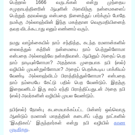
பெற்றால் 1666 வருடங்கள் என்று முந்தைய
சமுதாயத்தினரின் ஆயுளின் அளவிற்கு நன்மைகளைப்
பெற்றுத் தரவல்லது என்பதை நினைத்துப் பார்க்கும் போதே
நமக்கு அல்லாஹ்வின் இந்த மகத்தான வெகுமதியினைத்
தவற விடக்கூடாது எனும் எண்ணம் வரும்.
நமது வாழ்க்கையில் நாம் சந்தித்த, கடந்த ரமளான்களில்
லைலத்துல் கத்ரின் நன்மையை நாம் பெற்றுள்ளோமா
என்பதை அல்லாஹ்வே நன்கறிவான். ஆயினும் அதைப் பெற
நாம் நாடியுள்ளோமா? அதற்காக முறையாக நபி (ஸல்)
வழியில் முயன்றுள்ளோமா? அதைப் பெறக்கூடிய பாக்கியம்
வேண்டி அல்லாஹ்விடம் பிராத்தித்துள்ளோமா? என்பதை
நாம் நம்மையே கேட்டு பதில் பெற வேண்டும். இதற்கு
இறைவனிடம் இரு கரம் ஏந்தி பிராத்திப்பதுடன் அதை நபி
(ஸல்) அவர்களின் வழியில் முயல வேண்டும்.
நபி(ஸல்) நோன்பு கடமையாக்கப்பட்ட பின்னர் ஒவ்வொரு
ஆண்டும் ரமளான் மாதத்தின் கடைசிப் பத்து நாட்களில்
‘இஃதிகாப்’ இருந்தார்கள் என்று நபி வழியில்
காண
முடிகிறது
.