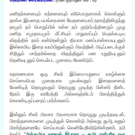
மனிதர்களையும் கற்களையும் எரிபொருளாகக் கொள்ளும்
தாங்க இயலாத பயங்கரமான வேதனையாம் நரகத்திலிருந்து
நாமும் நம் பொறுப்பில் உள்ள நம் குடும்பத்தினரும் முழு
மனித சமுதாயமும் மீட்சியும் பாதுகாப்பும் பெறக்கூடிய
விதத்தில் நாம் என்றென்றும் தியாக மனப்பான்மையுடனும்
இஸ்லாமிய இறை வரம்பினுள்ளும் அவற்றின் அடிப்படைக்குச்
சிறிதும் மாற்றமில்லாத விதத்திலும் மன உறுதியுடனும்
தெளிவுடனும் செயல்பட முனைய வேண்டும்.
உதாரணமாக ஒரு சிலர் இம்மை-மறுமை வாழ்க்கை
செம்மைபெற முறையாக முயல்வதும் இறைவனைத்
வேண்டித் தொழுவதும் தொழுது முடித்த பின்னர் நீண்ட
நேரம் இரு கரமேந்தி அல்லாஹ்விடம் பிராத்தித்துக்
கொண்டிருப்பதைப் பார்க்கலாம்.
இன்னும் சிலர் அவசர அவசரமாக தொழுது முடித்தவுடன்,
பிராத்தனைகளை முடித்துக் கொண்டு அல்லது துஆ எனும்
பிரார்த்தனையே செய்யாமல் வெளியேறிவிடுகின்றனர். நபி
(ஸல்), “
அத்துஆஉ ஹுவல் இபாதா – துஆ என்பதே ஒரு