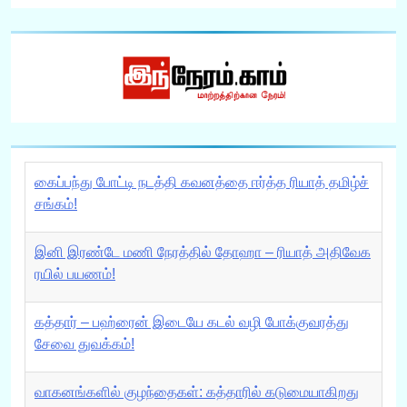
கைப்பந்து போட்டி நடத்தி கவனத்தை ஈர்த்த ரியாத் தமிழ்ச்
சங்கம்!
இனி இரண்டே மணி நேரத்தில் தோஹா – ரியாத் அதிவேக
ரயில் பயணம்!
கத்தார் – பஹ்ரைன் இடையே கடல் வழி போக்குவரத்து
சேவை துவக்கம்!
வாகனங்களில் குழந்தைகள்: கத்தாரில் கடுமையாகிறது