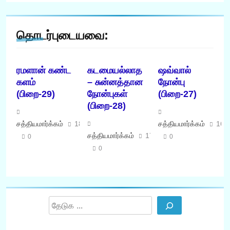
தொடர்புடையவை:
ரமளான் கண்ட
கடமையல்லாத
ஷவ்வால்
களம்
– சுன்னத்தான
நோன்பு
(பிறை-29)
நோன்புகள்
(பிறை-27)
(பிறை-28)
சத்தியமார்க்கம்
18/03/2026
சத்தியமார்க்கம்
16/
சத்தியமார்க்கம்
17/03/2026
0
0
0
Search