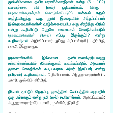
முஸ்லிம்களாக தவிர மரணிக்காதீர்கள் என்ற
(3 : 102)
வசனத்தை நபி (ஸல்) ஓதினார்கள். பிறகு
(நரகவாசிகளுக்குக் கொடுக்கப்படும்)
ஸக்கூம் எனும்
மரத்திலிருந்து ஒரு துளி இவ்வுலகில் சிந்தப்பட்டால்
இவ்வுலகவாசிகளின் வாழ்க்கையையே அது சீரழித்து விடும்
என்று கூறிவிட்டு அதுவே உணவாகக் கொடுக்கப்படும்
(நரகவாசிகளின் நிலை)
எப்படி இருக்கும்!? என்று
கூறினார்கள்.
அறிவிப்பாளர்: இப்னு அப்பாஸ்(ரலி) : திர்மிதீ,
நஸயீ, இப்னுமாஜா.
நரகவாசிகளில் இலேசான தண்டனைக்குரியவரது
உள்ளங்கால்களில் தீக்கங்குகள் வைக்கப்படும். அதனால்
மூளை கொதிக்கக் கூடியவராக அவர் இருப்பார் என்று
நபி(ஸல்) கூறினார்கள்
.
அறிவிப்பாளர்: அபூஹுரைரா(ரலி) :
புகாரி, முஸ்லிம், திர்மிதீ.
நீங்கள் மூட்டும் நெருப்பு, நரகத்தின் வெப்பத்தில் எழுபதில்
ஒரு பங்காகும் என்று நபி (ஸல்) கூறினார்கள்.
அறிவிப்பாளர்:
அபூஹுரைரா(ரலி) : புகாரி, முஸ்லிம், திர்மிதீ.