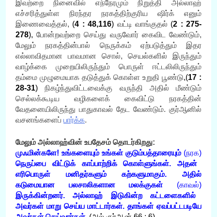
இவற்றை நினைவில் எந்நேரமும் நிறுத்தி அல்லாஹ்
எச்சரித்துள்ள நிரந்தர நரகத்திற்குரிய ஷிர்க் எனும்
இணைவைத்தல்,
(
4 : 48,116
)
வட்டி வாங்குதல்
(
2 : 275-
278
),
போன்றவற்றை செய்து வருவோர் கைவிட வேண்டும்,
மேலும் நரகத்தின்பால் நெருக்கம் ஏற்படுத்தும் இதர
எல்லாவிதமான பாவமான சொல், செயல்களில் இருந்தும்
வாழ்க்கை முறையிலிருந்தும் பொருள் ஈட்டலிலிருந்தும்
தம்மை முழுமையாக தடுத்துக் கொள்ள உறுதி பூண்டு
,(
17 :
28-31
)
நிகழ்ந்துவிட்டவைக்கு வருந்தி அதில் மீண்டும்
செல்லக்கூடிய வழிகளைக் கைவிட்டு நரகத்தின்
வேதனையிலிருந்து பாதுகாவல் தேட வேண்டும். குர்ஆனில்
வசனங்களைப்
பார்க்க
.
மேலும் அல்லாஹ்வின் உபதேசம் தொடர்கிறது:
முஃமின்களே! உங்களையும் உங்கள் குடும்பத்தாரையும்
(நரக)
நெருப்பை விட்டுக் காப்பாற்றிக் கொள்ளுங்கள். அதன்
எரிபொருள் மனிதர்களும் கற்களுமாகும். அதில்
கடுமையான பலசாலிகளான மலக்குகள்
(காவல்)
இருக்கின்றனர். அல்லாஹ் இடுகின்ற கட்டளைகளில்
அவர்கள் மாறு செய்ய மாட்டார்கள். தாங்கள் ஏவப்பட்டபடியே
அவர்கள் செய்வார்கள்
.
(
அல் குர்ஆன்
66 : 6)