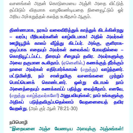
வசனங்கள் அதன் கொடுமையை அஞ்சி அதை விட்டுத்
தப்பிடும் விதமாக வாழவேண்டியதை நினைவூட்டும் ஓர்
அரிய அச்சுறுத்தல் கலந்த உபதேசம் ஆகும்.
திண்ணமாக, நரகம் வலைவிரித்துக் காத்துக் கிடக்கின்றது
– வரம்பு மீறியவர்களின் வாழ்விடமாக! அதில் அவர்கள்
ஊழியூழிக் காலம் வீழ்ந்து கிடப்பர். அங்கு, குளிராக-
குடிப்பாக எதையும் அவர்கள் சுவைக்கப் போவதில்லை –
கொதியூட்டப்பட்ட நீரையும் சீழையும் தவிர. அவர்களுக்கு
அவை தகுமான கூலிதாம்.
(ஏனெனில்,)
கணக்குத் தீர்க்கும்
நாளை அவர்கள் எதிர்பார்க்காமல்
(மறுத்து)
வாழ்ந்தனர்.
மட்டுமின்றி, நம் சான்றுமிகு வசனங்களை முற்றும்
பொய்யெனக் கொண்டனர். ஒன்று விடாமல் நாம்
அனைத்தையும் கணக்காய்ப் பதித்து வைத்தோம். எனவே,
(மறுத்து வாழ்ந்தவர்களே!)
அனுபவியுங்கள்; நாம் உங்களுக்கு
அதிகப் படுத்தவிருப்பதெல்லாம் வேதனையைத் தவிர
வேறன்று
.
(அல் குர் ஆன் 78:21-30)
நபிமொழி
“இறைவனை அஞ்ச வேணடிய அளவுக்கு அஞ்சுங்கள்!