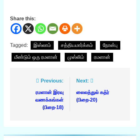
Share this:
Tagged:
இஸ்லாம்
சத்தியமார்க்கம்
நோன்பு
மீண்டும் ஒரு ரமளான்
முஸ்லிம்
ரமளான்
Post
Previous:
Next:
navigation
ரமளான் இரவு
லைலத்துல் கத்ர்
வணக்கங்கள்
(பிறை-20)
(பிறை-18)