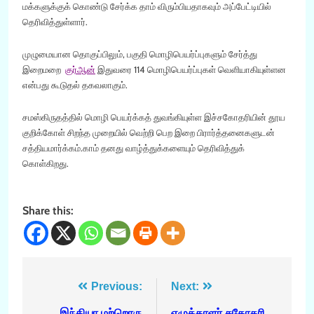
மக்களுக்குக் கொண்டு சேர்க்க தாம் விரும்பியதாகவும் அப்பேட்டியில்
தெரிவித்துள்ளார்.
முழுமையான தொகுப்பிலும், பகுதி மொழிபெயர்ப்புகளும் சேர்த்து
இறைமறை
குர்ஆன்
இதுவரை 114 மொழிபெயர்ப்புகள் வெளியாகியுள்ளன
என்பது கூடுதல் தகவலாகும்.
சமஸ்கிருதத்தில் மொழி பெயர்க்கத் துவங்கியுள்ள இச்சகோதரியின் தூய
குறிக்கோள் சிறந்த முறையில் வெற்றி பெற இறை பிரார்த்தனைகளுடன்
சத்தியமார்க்கம்.காம் தனது வாழ்த்துக்களையும் தெரிவித்துக்
கொள்கிறது.
Share this:
Post
Previous:
Next:
இந்தியா மற்றொரு
எழுத்தாளர் சகோதரி