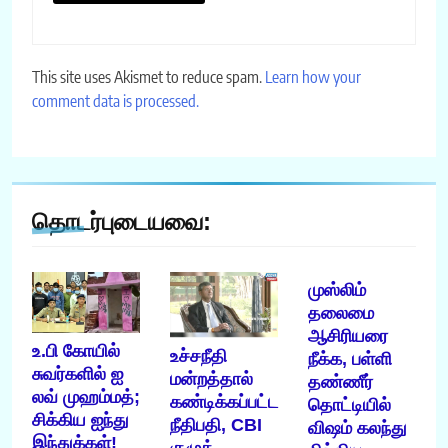
This site uses Akismet to reduce spam.
Learn how your
comment data is processed.
தொடர்புடையவை:
முஸ்லிம்
தலைமை
ஆசிரியரை
உ.பி கோயில்
உச்சநீதி
நீக்க, பள்ளி
சுவர்களில் ஐ
மன்றத்தால்
தண்ணீர்
லவ் முஹம்மத்;
கண்டிக்கப்பட்ட
தொட்டியில்
சிக்கிய ஐந்து
நீதிபதி, CBI
விஷம் கலந்து
இந்துக்கள்!