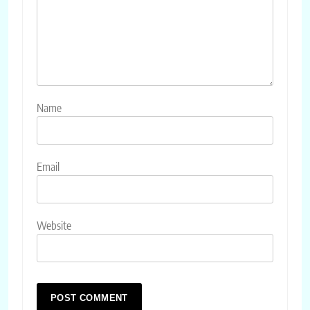
Name
Email
Website