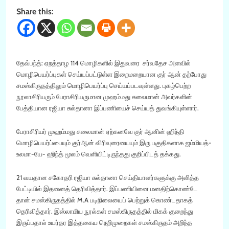
Share this:
தேவ்பந்த்: ஏறத்தாழ 114 மொழிகளில்
இதுவரை சர்வதேச அளவில்
மொழிபெயர்ப்புகள் செய்யப்பட்டுள்ள இறைமறையான குர் ஆன் தற்போது
சமஸ்கிருதத்திலும் மொழிபெயர்ப்பு செய்யப்படவுள்ளது. புகழ்பெற்ற
நூலாசிரியரும் பேராசிரியருமான முஹம்மது சுலைமான் அவர்களின்
பேத்தியான ரஜியா சுல்தானா இப்பணியைச் செய்யத் துவங்கியுள்ளார்.
பேராசிரியர் முஹம்மது சுலைமான் ஏற்கனவே குர் ஆனின் ஹிந்தி
மொழிபெயர்ப்பையும் குர்ஆன் விரிவுரையையும் இரு பகுதிகளாக ஜம்மியத்-
உலமா-யே- ஹிந்த் மூலம் வெளியிட்டிருந்தது குறிப்பிடத் தக்கது.
21 வயதான சகோதரி ரஜியா சுல்தானா செய்தியாளர்களுக்கு அளித்த
பேட்டியில் இதனைத் தெரிவித்தார். இப்பணியினை மனதிற்கொண்டே
தான் சமஸ்கிருதத்தில் M.A படிநிலையைப் பெற்றுக் கொண்டதாகத்
தெரிவித்தார். இஸ்லாமிய நூல்கள் சமஸ்கிருதத்தில் மிகக் குறைந்து
இருப்பதால் உயர்தர இத்தகைய நெறிமுறைகள் சமஸ்கிருதம் அறிந்த