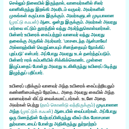
செல்லும் நிலையில் இருந்தால், வானவர்களில் சிலர்
வானிலிருந்து இறங்கி அவரிடம் வருவர். அவர்களின்
முகங்கள் கருப்பாக இருக்கும். அவர்களுடன் முடியாலான
(முரட்டு கஃபன்)
ஆடை ஒன்று இருக்கும். அவர்கள் அவரது
பார்வை எட்டும் தூரத்தில் வந்து அமர்ந்துகொள்வார்கள்.
பின்னர் உயிரைக் கைப்பற்றும் வானவர் வந்து அவரது
தலைக்கு அருகில் அமர்வார். ‘மாசடைந்த ஆன்மாவே!
அல்லாஹ்வின் வெறுப்பையும் சினத்தையும் நோக்கிப்
புறப்படு’ என்பார். அப்போது அவரது உடல் தளர்த்தப்படும்.
பின்னர் ஈரக் கம்பளியில் சிக்கிக்கொண்ட முள்ளை
இழுப்பதைப் போன்று அவரது உடலிலிருந்து உயிரைப் பிடித்து
இழுத்துப் பறிப்பார்.
உயிரைப் பறிக்கும் வானவர் அந்த உயிரைக் கைப்பற்றியதும்
கண்ணிமைக்கும் நேரம்கூட அதை அவரது கையில் அந்த
வானவர்கள் விட்டு வைக்கமாட்டார்கள். உடனே அதை
அவர்கள் பெற்று
(தாம் கொண்டு வந்திருக்கும்)
முடியாலான
அந்த
(முரட்டுக் கஃபன்)
ஆடையில் வைப்பார்கள். அப்போது
ஒரு பிணத்தின்
மேற்பரப்பி
லிருந்து வீசும் மிக மோசமான
துர்வாடையைப் போன்று அதிலிருந்து துர்நாற்றம்