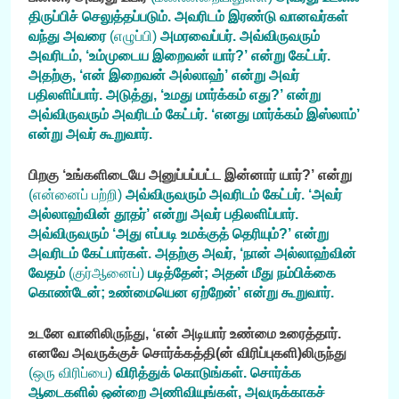
திருப்பிச் செலுத்தப்படும். அவரிடம் இரண்டு வானவர்கள்
வந்து அவரை
(எழுப்பி)
அமரவைப்பர். அவ்விருவரும்
அவரிடம், ‘உம்முடைய இறைவன் யார்?’ என்று கேட்பர்.
அதற்கு, ‘என் இறைவன் அல்லாஹ்’ என்று அவர்
பதிலளிப்பார். அடுத்து, ‘உமது மார்க்கம் எது?’ என்று
அவ்விருவரும் அவரிடம் கேட்பர். ‘எனது மார்க்கம் இஸ்லாம்’
என்று அவர் கூறுவார்.
பிறகு ‘உங்களிடையே அனுப்பப்பட்ட இன்னார் யார்?’ என்று
(என்னைப் பற்றி)
அவ்விருவரும் அவரிடம் கேட்பர். ‘அவர்
அல்லாஹ்வின் தூதர்’ என்று அவர் பதிலளிப்பார்.
அவ்விருவரும் ‘அது எப்படி உமக்குத் தெரியும்?’ என்று
அவரிடம் கேட்பார்கள். அதற்கு அவர், ‘நான் அல்லாஹ்வின்
வேதம்
(குர்ஆனைப்)
படித்தேன்; அதன் மீது நம்பிக்கை
கொண்டேன்; உண்மையென ஏற்றேன்’ என்று கூறுவார்.
உடனே வானிலிருந்து, ‘என் அடியார் உண்மை உரைத்தார்.
எனவே அவருக்குச் சொர்க்கத்தி(ன் விரிப்புகளி)லிருந்து
(ஒரு விரிப்பை)
விரித்துக் கொடுங்கள். சொர்க்க
ஆடைகளில் ஒன்றை அணிவியுங்கள், அவருக்காகச்