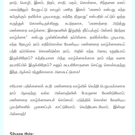
நாடு, மொழி, இனம், நிறம், சாதி, மதம், கொள்கை, சிந்தனை எனப்
பலவற்றிலும் வேறுபட்டு வாழும் மனித இனம் “மரணம் என்பது எந்த
உயிருக்கும் தவிர்க்க முடியாதது; வந்தே தீருவது” என்பதில் மட்டும் ஒத்த
கருத்துக் கொண்டிருக்கிறது. கூடுதலாக, “மரணத்தை அடுத்து
மண்ணறை வாழ்க்கை; இறைவனின் இறுதித் தீர்ப்புக்குப் பின்னர் நிரந்தர
வாழ்க்கை” என்பது முஸ்லிம்களின் நம்பிக்கை. தவிர்க்கவே முடியாத,
எந்த நேரமும் நாம் எதிர்கொள்ள வேண்டிய மண்ணறை வாழ்க்கையைப்
பற்றி நம்பிக்கை கொண்டுள்ள நாம், அதில் எந்த அளவு உறுதியாய்
இருக்கிறோம்? சத்தியமான அந்த வாழ்க்கைக்காக நாம் எந்த வகை
தயாரிப்பில் இருக்கிறோம்? எனும் சுயபரிசோதனை செய்து கொள்வதற்கு
இந்த ஆக்கம் உந்துகோலாக அமையட்டுமாக!
சரியான பதில்களைக் கூறி மண்ணறை வாழ்வில் வெற்றி பெறுபவர்களாக
நாம் ஆவதற்கு வல்ல அல்லாஹ்வின் பேரருளை வேண்டுவோம்;
மண்ணறை வாழ்க்கையைச் செம்மைப் படுத்திக் கொள்ள வேண்டிய
முயற்சிகளில் முனைப்புக் காட்டுவோம்; வெற்றியடைவோம், இன்ஷா
அல்லாஹ்!
Share this: