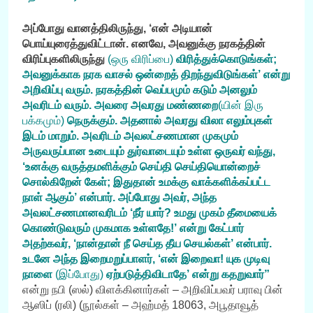
அப்போது வானத்திலிருந்து, ‘என் அடியான்
பொய்யுரைத்துவிட்டான். எனவே, அவனுக்கு நரகத்தின்
விரிப்புகளிலிருந்து
(ஒரு விரிப்பை)
விரித்துக்கொடுங்கள்;
அவனுக்காக நரக வாசல் ஒன்றைத் திறந்துவிடுங்கள்’ என்று
அறிவிப்பு வரும். நரகத்தின் வெப்பமும் கடும் அனலும்
அவரிடம் வரும். அவரை அவரது மண்ணறை
(யின் இரு
பக்கமும்)
நெருக்கும். அதனால் அவரது விலா எலும்புகள்
இடம் மாறும். அவரிடம் அவலட்சணமான முகமும்
அருவருப்பான உடையும் துர்வாடையும் உள்ள ஒருவர் வந்து,
‘உனக்கு வருத்தமளிக்கும் செய்தி செய்தியொன்றைச்
சொல்கிறேன் கேள்; இதுதான் உமக்கு வாக்களிக்கப்பட்ட
நாள் ஆகும்’ என்பார். அப்போது அவர், அந்த
அவலட்சணமானவரிடம் ‘நீர் யார்? உமது முகம் தீமையைக்
கொண்டுவரும் முகமாக உள்ளதே!’ என்று கேட்பார்
அதற்கவர், ‘நான்தான் நீ செய்த தீய செயல்கள்’ என்பார்.
உடனே அந்த இறைமறுப்பாளர், ‘என் இறைவா! யுக முடிவு
நாளை
(இப்போது)
ஏற்படுத்திவிடாதே’ என்று கதறுவார்”
என்று நபி (ஸல்) விளக்கினார்கள் – அறிவிப்பவர் பராவு பின்
ஆஸிப் (ரலி) (நூல்கள் – அஹ்மத் 18063, அபூதாவூத்