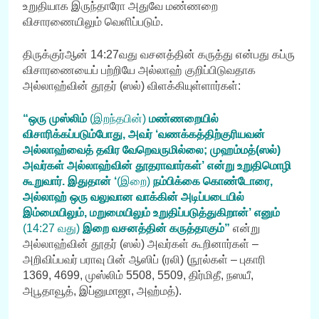
உறுதியாக இருந்தாரோ அதுவே மண்ணறை
விசாரணையிலும் வெளிப்படும்.
திருக்குர்ஆன் 14:27வது வசனத்தின் கருத்து என்பது கப்ரு
விசாரணையைப் பற்றியே அல்லாஹ் குறிப்பிடுவதாக
அல்லாஹ்வின் தூதர் (ஸல்) விளக்கியுள்ளார்கள்:
“ஒரு முஸ்லிம்
(இறந்தபின்)
மண்ணறையில்
விசாரிக்கப்படும்போது, அவர் ‘வணக்கத்திற்குரியவன்
அல்லாஹ்வைத் தவிர வேறெவருமில்லை; முஹம்மத்(ஸல்)
அவர்கள் அல்லாஹ்வின் தூதராவார்கள்’ என்று உறுதிமொழி
கூறுவார். இதுதான் ‘
(இறை)
நம்பிக்கை கொண்டோரை,
அல்லாஹ் ஒரு வலுவான வாக்கின் அடிப்படையில்
இம்மையிலும், மறுமையிலும் உறுதிப்படுத்துகிறான்’ எனும்
(14:27 வது)
இறை வசனத்தின் கருத்தாகும்”
என்று
அல்லாஹ்வின் தூதர் (ஸல்) அவர்கள் கூறினார்கள் –
அறிவிப்பவர் பராவு பின் ஆஸிப் (ரலி) (நூல்கள் – புகாரி
1369, 4699, முஸ்லிம் 5508, 5509, திர்மிதீ, நஸயீ,
அபூதாவூத், இப்னுமாஜா, அஹ்மத்).