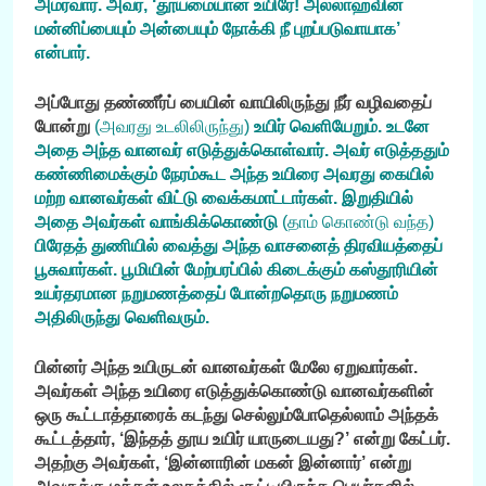
அமர்வார். அவர், ‘தூய்மையான உயிரே! அல்லாஹ்வின்
மன்னிப்பையும் அன்பையும் நோக்கி நீ புறப்படுவாயாக’
என்பார்.
அப்போது தண்ணீர்ப் பையின் வாயிலிருந்து நீர் வழிவதைப்
போன்று
(அவரது உடலிலிருந்து)
உயிர் வெளியேறும். உடனே
அதை அந்த வானவர் எடுத்துக்கொள்வார். அவர் எடுத்ததும்
கண்ணிமைக்கும் நேரம்கூட அந்த உயிரை அவரது கையில்
மற்ற வானவர்கள் விட்டு வைக்கமாட்டார்கள். இறுதியில்
அதை அவர்கள் வாங்கிக்கொண்டு
(தாம் கொண்டு வந்த)
பிரேதத் துணியில் வைத்து அந்த வாசனைத் திரவியத்தைப்
பூசுவார்கள். பூமியின் மேற்பரப்பில் கிடைக்கும் கஸ்தூரியின்
உயர்தரமான நறுமணத்தைப் போன்றதொரு நறுமணம்
அதிலிருந்து வெளிவரும்.
பின்னர் அந்த உயிருடன் வானவர்கள் மேலே ஏறுவார்கள்.
அவர்கள் அந்த உயிரை எடுத்துக்கொண்டு வானவர்களின்
ஒரு கூட்டாத்தாரைக் கடந்து செல்லும்போதெல்லாம் அந்தக்
கூட்டத்தார், ‘இந்தத் தூய உயிர் யாருடையது?’ என்று கேட்பர்.
அதற்கு அவர்கள், ‘இன்னாரின் மகன் இன்னார்’ என்று