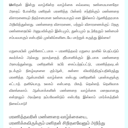
ம
னிதன் இன்று வாழ்கின்ற வாழ்க்கை எவ்வளவு உண்மையானதோ
அதைப் போன்றே மனிதன் மரணித்த பின்னர் சந்திக்கும் மண்ணறை
விசாரணையும் நிதர்சனமான உண்மையாகும் என இஸ்லாம் ஆணித்தரமாக
அறிவித்துள்ளது. மண்ணறை விசாரணை, மற்றும் விசாரணைக்குப் பிறகு
மண்ணறையில் அனுபவிக்கும் இன்பமும், துன்பமும் நடந்தேறும் உண்மைச்
சம்பவமாகும் என்பதில் முஸ்லிம்களிடையே மாற்றுக் கருத்து இல்லை!
மறுமையின் முன்னோட்டமாக – மரணித்தவர் மறுமை நாளில் பெறப்படும்
சுவர்க்கம் அல்லது நரகத்தைத் தீர்மானிக்கும் இடமாக மண்ணறை
அமைந்துள்ளது. மனிதனின் உயிர் கைப்பற்றப்பட்டு, மரணித்தவுடன்
நடக்கும் நிகழ்வுகளை குர்ஆன், சுன்னா விவரித்திருப்பதிலிருந்து
மரணித்த ஆன்மாவின் வாழ்க்கை என்பது மனிதனின் புலன்களுக்கு
எட்டாத் தனியொரு உலகம் என்பதை மிகத் தெள்ளத் தெளிவாக
விளங்கலாம். ஆன்மாக்களின் மண்ணறை வாழ்க்கை மறைவானது
என்றாலும் அவற்றை நம்பவேண்டும் என்பதே இஸ்லாம் மார்க்கத்தின்
நிலைப்பாடு!
மரணித்தவரின் மண்ணறை வாழ்க்கையை,
மரணிக்கவிருக்கும் மனிதன் சிறிதளவேனும் அறிந்து