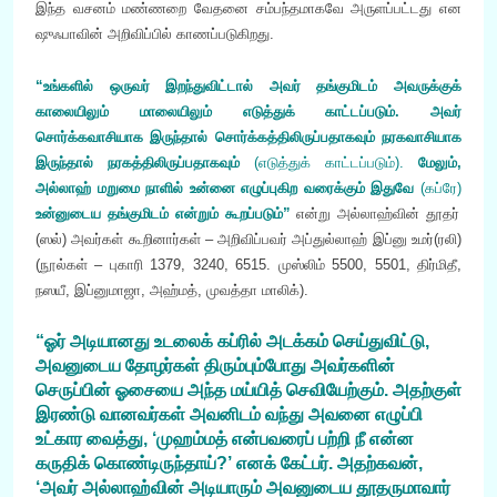
இந்த வசனம் மண்ணறை வேதனை சம்பந்தமாகவே அருளப்பட்டது என
ஷுஃபாவின் அறிவிப்பில் காணப்படுகிறது.
“உங்களில் ஒருவர் இறந்துவிட்டால் அவர் தங்குமிடம் அவருக்குக்
காலையிலும் மாலையிலும் எடுத்துக் காட்டப்படும். அவர்
சொர்க்கவாசியாக இருந்தால் சொர்க்கத்திலிருப்பதாகவும் நரகவாசியாக
இருந்தால் நரகத்திலிருப்பதாகவும்
(எடுத்துக் காட்டப்படும்).
மேலும்,
அல்லாஹ் மறுமை நாளில் உன்னை எழுப்புகிற வரைக்கும் இதுவே
(கப்ரே)
உன்னுடைய தங்குமிடம் என்றும் கூறப்படும்”
என்று அல்லாஹ்வின் தூதர்
(ஸல்) அவர்கள் கூறினார்கள் – அறிவிப்பவர் அப்துல்லாஹ் இப்னு உமர்(ரலி)
(நூல்கள் – புகாரி 1379, 3240, 6515. முஸ்லிம் 5500, 5501, திர்மிதீ,
நஸயீ, இப்னுமாஜா, அஹ்மத், முவத்தா மாலிக்).
“ஓர் அடியானது உடலைக் கப்ரில் அடக்கம் செய்துவிட்டு,
அவனுடைய தோழர்கள் திரும்பும்போது அவர்களின்
செருப்பின் ஓசையை அந்த மய்யித் செவியேற்கும். அதற்குள்
இரண்டு வானவர்கள் அவனிடம் வந்து அவனை எழுப்பி
உட்கார வைத்து, ‘முஹம்மத் என்பவரைப் பற்றி நீ என்ன
கருதிக் கொண்டிருந்தாய்?’ எனக் கேட்பர். அதற்கவன்,
‘அவர் அல்லாஹ்வின் அடியாரும் அவனுடைய தூதருமாவார்