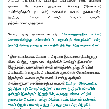
அவர்கள் அமர்ந்தார்கள். நாங்களும் அவர்களைச் சுற்றி, எங்களின்
தலைகள் மீது பறவை இருந்ததைப் போன்று (அசையாமல்)
அமர்ந்திருந்தோம். நபி (ஸல்) அவர்களின் கையில் குச்சியொன்று
இருந்தது. அதைக் கொண்டு அவர்கள் தரையில்
குத்திக்கொண்டிருந்தார்கள்.
பின்னர், தமது தலையை உயர்த்தி,
“அடக்கத்தலத்தின்
(கப்ரின்)
வேதனையிலிருந்து அல்லாஹ்விடம் பாதுகாப்புக் கோருங்கள்” என்று
இரண்டு அல்லது மூன்று தடவை கூறிவிட்டுத் தொடர்ந்து கூறலானார்கள்:
“இறைநம்பிக்கை கொண்ட அடியார் இவ்வுலகத்திலிருந்து
விடைபெற்று, மறுமையை நோக்கிச் செல்லும் நிலையில்
இருந்தால், வானவர்கள் சிலர் வானத்திலிருந்து இறங்கி
அவர்களிடம் வருவர். அவர்களின் முகங்கள் வெண்மையாக
இருக்கும். அவை சூரியனைப் போன்று ஒளிரும்.
அவர்களுடன் சொர்க்கத்தின் கஃபன்
(பிரேத)
ஆடைகளில்
ஓர் ஆடையும் சொர்க்கத்தின் வாசனைத் திரவியங்களில்
ஒன்றும் இருக்கும். இறுதியில், அவரது பார்வை எட்டும்
தூரத்தில் அவர்கள் வந்து அமர்வார்கள். பின்னர் உயிரைக்
கைப்பற்றும் வானவர் வந்து அவரது தலைக்கு அருகில்