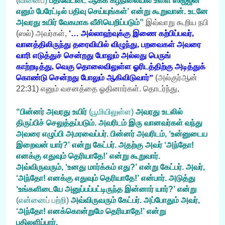
(வினைப்)
பதிவேட்டை ஆகக் கீழ்நிலையில் உள்ள ஸிஜ்ஜீன்
எனும் பேரேட்டில் பதிவு செய்யுங்கள்’ என்று கூறுவான். உடனே
அவரது உயிர் வேகமாக வீசியெறிப்படும்”
இவ்வாறு கூறிய நபி
(ஸல்) அவர்கள்,
‘…
அல்லாஹ்வுக்கு இணை கற்பிப்பவர்,
வானத்திலிருந்து தரைவியில் விழுந்து, பறவைகள் அவரை
வாரி எடுத்துச் சென்றது போலும் அல்லது பெருங்
காற்றடித்து, வெகு தொலைவிலுள்ள ஓரிடத்திற்கு அடித்துக்
கொண்டு சென்றது போலும் ஆகிவிடுவார்”
(அல்குர்ஆன்
22:31)
எனும் வசனத்தை ஓதினார்கள். தொடர்ந்து,
“பின்னர் அவரது உயிர்
(பூமியிலுள்ள)
அவரது உடலில்
திருப்பிச் செலுத்தப்படும். அவரிடம் இரு வானவர்கள் வந்து
அவரை எழுப்பி அமரவைப்பர். பின்னர் அவரிடம், ‘உன்னுடைய
இறைவன் யார்?’ என்று கேட்பர். அதற்கு அவர் ‘அந்தோ!
எனக்கு எதுவும் தெரியாதே!’ என்று கூறுவார்.
அவ்விருவரும், ‘உனது மார்க்கம் எது?’ என்று கேட்பர். அவர்,
‘அந்தோ! எனக்கு எதுவும் தெரியாதே!’ என்பார். அடுத்து
‘உங்களிடையே அனுப்பப்பட்டிருந்த இன்னார் யார்?’ என்று
(என்னைப் பற்றி)
அவ்விருவரும் கேட்பர். அப்போதும் அவர்,
‘அந்தோ! எனக்கொன்றுமே தெரியாதே!’ என்று
பதிலளிப்பார்.