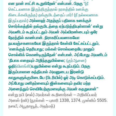
என நான் சாட்சி கூறுகிறேன்’ என்பான். பிறகு ‘
(நீ
கெட்டவனாக இருந்திருந்தால் நரகத்தில் உனக்கு
கிடைக்கவிருந்த) தங்குமிடத்தைப் பார்! (நீ நல்லவனாக
இருப்பதால்)
அல்லாஹ் அதற்குப் பதிலாக உனக்குச்
சொர்க்கத்தில் தங்குமிடத்தை ஏற்படுத்தியுள்ளான்’ என்று
அவனிடம் கூறப்பட்டதும் அவன் அவ்விரண்டையும் ஒரே
நேரத்தில் காண்பான். நிராகரிப்பவனாகவோ
நயவஞ்சகனாகவோ இருந்தால் கேள்வி கேட்கப்பட்டதும்,
‘எனக்குத் தெரியாது; மக்கள் சொல்வதையே நானும்
சொல்லிக் கொண்டிருந்தேன்’ என்பான். அப்போது அவனிடம்
‘நீயாக எதையும் அறிந்ததுமில்லை;
(குர்ஆனை)
ஓதி
(விளங்கி)
யதுமில்லை என்று கூறப்படும். பிறகு
இரும்பாலான சுத்தியால் அவனுடைய இரண்டு
காதுகளுக்குமிடையே (பிடரியில்) ஓர் அடி கொடுக்கப்படும்.
அப்போது மனிதர்ளையும் ஜின்களையும் தவிர மற்ற
அனைத்தும் செவியேற்குமளவுக்கு அவன் கதறுவான்”
என்று நபி (ஸல்) அவர்கள் கூறினார்கள் – அறிவிப்பவர்
அனஸ் (ரலி) (நூல்கள் – புகாரி 1338, 1374. முஸ்லிம் 5505.
நஸயீ, அபூதாவூத், அஹ்மத்)