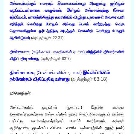
அல்லாஹ்வுக்கும் எதையும் இணைவைக்காது அவனுக்கு முற்றிலும்
வழிப்பட்டவர்களாக வாழுங்கள்; இன்னும் அல்லாஹ்வுக்கு இணை
கற்பிப்பவர், வானத்திலிருந்து தரைவியில் விழுந்து, பறவைகள் அவரை வாரி
எடுத்துச் சென்றது போலும் அல்லது பெருங் காற்றடித்து, வெகு
தொலைவிலுள்ள ஓரிடத்திற்கு அடித்துக் கொண்டு சென்றது போலும்
ஆகிவிடுவார்
(அல்குர்ஆன் 22:31).
திண்ணமாக,
(கடுங்காவல் கைதிகளின் ஏடான)
ஸிஜ்ஜீனில் தீயோர்களின்
விதிப்பதிவு உள்ளது
(அல்குர்ஆன் 83:7).
திண்ணமாக,
(மேன்மக்களின் ஏடான)
இல்லிய்யீனில்
நல்லோர்தம் விதிப்பதிவு உள்ளது
(அல்குர்குர் 83:18).
நபிமொழிகள்:
அன்ஸாரிகளில் ஒருவரின்
(ஜனாஸா)
இறுதிக் கடனை
நிறைவேற்றுவதற்காக அல்லாஹ்வின் தூதர் (ஸல்) அவர்களுடன் நாங்கள்
புறப்பட்டு, அடக்கத்தலத்திற்குப் போய்ச் சேர்ந்தோம். அங்குக்
குழிதோண்டி முடிக்கப்படவில்லை. எனவே அல்லாஹ்வின் தூதர் (ஸல்)