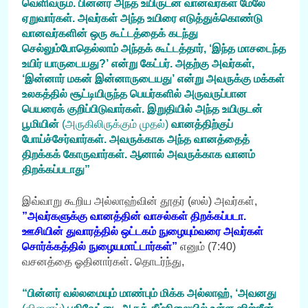
வெளிவரும். பின்னர் அந்த உயிருடன் வானவர்கள் மேலே
ஏறுவார்கள். அவர்கள் அந்த உயிரை எடுத்துக்கொண்டு
வானவர்களின் ஒரு கூட்டத்தைக் கடந்து
செல்லும்போதெல்லாம் அந்தக் கூட்டத்தார், ‘இந்த மாசடைந்த
உயிர் யாருடையது?’ என்று கேட்பர். அதற்கு அவர்கள்,
‘இன்னார் மகன் இன்னாருடையது’ என்று அவருக்கு மக்கள்
உலகத்தில் சூட்டியிருந்த பெயர்களில் அருவருப்பான
பெயரைக் குறிப்பிடுவார்கள். இறுதியில் அந்த உயிருடன்
பூமியின்
(அருகிலிருக்கும் முதல்)
வானத்திற்குப்
போய்ச்சேர்வார்கள். அவருக்காக அந்த வானத்தைத்
திறக்கக் கோருவார்கள். ஆனால் அவருக்காக வானம்
திறக்கப்படாது”
இவ்வாறு கூறிய அல்லாஹ்வின் தூதர் (ஸல்) அவர்கள்,
”அவர்களுக்கு வானத்தின் வாசல்கள் திறக்கப்படா.
ஊசியின் துவாரத்தில் ஒட்டகம் நுழையும்வரை அவர்கள்
சொர்க்கத்தில் நுழையமாட்டார்கள்”
எனும் (7:40)
வசனத்தை ஓதினார்கள். தொடர்ந்து,
“பின்னர் வல்லமையும் மாண்பும் மிக்க அல்லாஹ், ‘அவனது