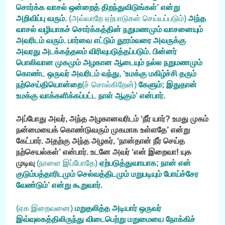
சொர்க்க வாசல் ஒன்றைத் திறந்துவிடுங்கள்’ என்று
அறிவிப்பு வரும்.
(அவ்வாறே ஏற்பாடுகள் செய்யப்படும்)
அந்த
வாசல் வழியாகச் சொர்க்கத்தின் நறுமணமும் வாசனையும்
அவரிடம் வரும். பார்வை எட்டும் தூரம்வரை அவருக்கு
அவரது அடக்கத்தலம் விரிவுபடுத்தப்படும். பின்னர்
பொலிவான முகமும் அழகான ஆடையும் நல்ல நறுமணமும்
கொண்ட ஒருவர் அவரிடம் வந்து, ‘உமக்கு மகிழ்ச்சி தரும்
நற்செய்தியொன்றை
(ச் சொல்கிறேன்)
கேளும்; இதுதான்
உமக்கு வாக்களிக்கப்பட்ட நாள் ஆகும்’ என்பார்.
அப்போது அவர், அந்த அழகானவரிடம் ‘நீர் யார்? உமது முகம்
நன்மையைக் கொண்டுவரும் முகமாக உள்ளதே’ என்று
கேட்பார். அதற்கு அந்த அழகர், ‘நான்தான் நீர் செய்த
நற்செயல்கள்’ என்பார். உடனே அவர் ‘என் இறைவா! யுக
முடிவு
(நாளை இப்போதே)
ஏற்படுத்துவாயாக; நான் என்
குடும்பத்தாரிடமும் செல்வத்திடமும் மறுபடியும் போய்ச்சேர
வேண்டும்’ என்று கூறுவார்.
(ஏக இறைவனை)
மறுதலித்த அடியார் ஒருவர்
இவ்வுலகத்திலிருந்து விடைபெற்று மறுமையை நோக்கிச்