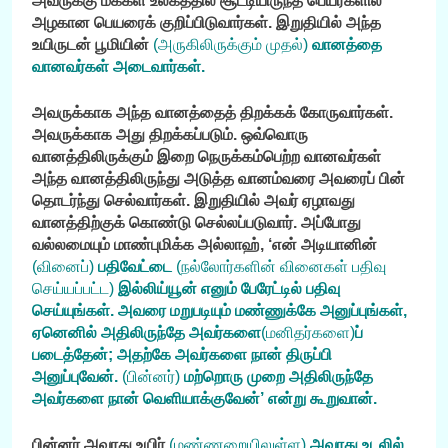
அவருக்கு மக்கள் உலகத்தில் சூட்டியிருந்த பெயர்களில்
அழகான பெயரைக் குறிப்பிடுவார்கள். இறுதியில் அந்த
உயிருடன் பூமியின்
(அருகிலிருக்கும் முதல்)
வானத்தை
வானவர்கள் அடைவார்கள்.
அவருக்காக அந்த வானத்தைத் திறக்கக் கோருவார்கள்.
அவருக்காக அது திறக்கப்படும். ஒவ்வொரு
வானத்திலிருக்கும் இறை நெருக்கம்பெற்ற வானவர்கள்
அந்த வானத்திலிருந்து அடுத்த வானம்வரை அவரைப் பின்
தொடர்ந்து செல்வார்கள். இறுதியில் அவர் ஏழாவது
வானத்திற்குக் கொண்டு செல்லப்படுவார். அப்போது
வல்லமையும் மாண்புமிக்க அல்லாஹ், ‘என் அடியானின்
(வினைப்)
பதிவேட்டை
(நல்லோர்களின் வினைகள் பதிவு
செய்யப்பட்ட)
இல்லிய்யூன் எனும் பேரேட்டில் பதிவு
செய்யுங்கள். அவரை மறுபடியும் மண்ணுக்கே அனுப்புங்கள்,
ஏனெனில் அதிலிருந்தே அவர்களை
(மனிதர்களை)
ப்
படைத்தேன்; அதற்கே அவர்களை நான் திருப்பி
அனுப்புவேன்.
(பின்னர்)
மற்றொரு முறை அதிலிருந்தே
அவர்களை நான் வெளியாக்குவேன்’ என்று கூறுவான்.
பின்னர் அவரது உயிர்
(மண்ணறையிலுள்ள)
அவரது உடலில்