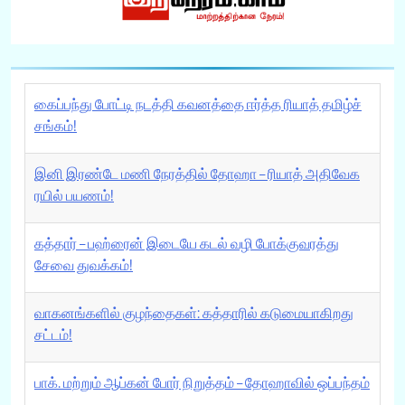
கைப்பந்து போட்டி நடத்தி கவனத்தை ஈர்த்த ரியாத் தமிழ்ச்
சங்கம்!
இனி இரண்டே மணி நேரத்தில் தோஹா – ரியாத் அதிவேக
ரயில் பயணம்!
கத்தார் – பஹ்ரைன் இடையே கடல் வழி போக்குவரத்து
சேவை துவக்கம்!
வாகனங்களில் குழந்தைகள்: கத்தாரில் கடுமையாகிறது
சட்டம்!
பாக். மற்றும் ஆப்கன் போர் நிறுத்தம் – தோஹாவில் ஒப்பந்தம்