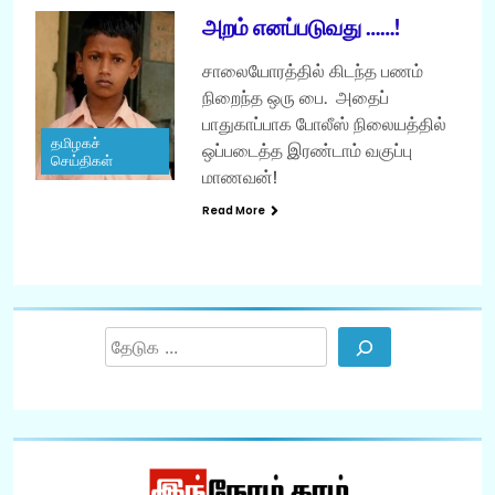
அறம் எனப்படுவது ……!
சாலையோரத்தில் கிடந்த பணம்
நிறைந்த ஒரு பை. அதைப்
பாதுகாப்பாக போலீஸ் நிலையத்தில்
தமிழகச்
ஒப்படைத்த இரண்டாம் வகுப்பு
செய்திகள்
மாணவன்!
Read More
Search