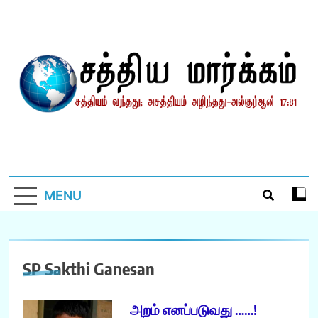
Skip
to
content
சத்தியமார்க்கம்.காம்
சத்தியம் வந்தது; அசத்தியம் அழிந்தது! – திருக்குர்ஆன்
MENU
SP Sakthi Ganesan
அறம் எனப்படுவது ……!