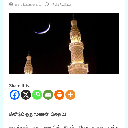
சத்தியமார்க்கம்
11/03/2026
Share this:
மீண்டும் ஒரு ரமளான்: பிறை 22
தஹஜ்ஜுத் தொழுகையின் நேரம் இஷா முதல் ஃபஜ்ரு