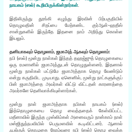
நாயகம் (ஸல்) கூறியிருக்கின்றார்கள்
.
இதிலிருந்து தூங்கி எழுந்து இரவின் பிற்பகுதியில்
தொழுவதின் சிறப்பை மேற்கண்ட குர்ஆன்-ஹதீஸ்
சான்றுகளில் இருந்தே இதனை நாம் அறிந்து கொள்ள
இயலும்.
தனியாகவும் தொழலாம், ஜமாஅத் ஆகவும் தொழலாம்:
நபி (ஸல்) மூன்று நாள்கள் இந்தத் தஹஜ்ஜுத் தொழுகையை
ஒரு ரமளானில் ஜமாஅத்துடன் தொழுதுள்ளனர். இதனால்
மூன்று நாள்கள் மட்டுமே ஜமாஅத்தாக தொழ வேண்டும்
என்று கருதிவிட முடியாது. ஏனெனில், மூன்று நாட்களுக்குப்
பின் ஜமாஅத்தை அவர்கள் விட்டு விட்டதன் காரணத்தை
அவர்களே தெளிவாக்கியுள்ளார்கள்.
மூன்று நாள் ஜமாஅத்தாக நபிகள் நாயகம் (ஸல்)
இத்தொழுகையை தொழ வைத்ததைக் கேள்விப்பட்ட
மதீனாவில் இருந்த முஸ்லிம்கள் அனைவரும் நான்காம் நாள்
மஸ்ஜிதுந்நபவியில் பெருமளவில் கூடிவிட்டனர். ஆனால்
ஃபஜ்ருத் தொழுகை நேரம்வரை நபி (ஸல்) தொழ வைக்க