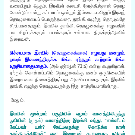
வரையிலும் ஆகும். இரவின் கடைசி நேரத்தில்தான் தொழ
வேண்டும் என்று கட்டாயம் ஒன்றும் இல்லை. எனினும் இரவுத்
தொழுகையைப் பொருத்தவரை, தூங்கி எழுந்து தொழுவதே
சிறப்பானதாகும். இரவில் தூங்கி, தொழுகைக்கு எழுவதில்
பல சிறப்புக்களும் பயன்களும் உள்ளன. திருக்குர்ஆனில்
இறைவன்,
நிச்சயமாக இரவில்
(தொழுகைக்காக)
எழுவது மனமும்,
நாவும் இணைந்திருக்க மிக்க ஏற்றதும் கூற்றால் மிக்க
உறுதியானதுமாகும்.
(அல் குர்ஆன் 73:6) என்று கூறுகிறான்.
ஏற்றுக் கொள்ளப்படும் தொழுகைக்கு மனம் ஒருநிலையில்
இறைவனை நினைத்திருப்பது அவசியமானதாகும். இரவில்
தூங்கி எழுந்து தொழுபவருக்கு இது சாத்தியமாகின்றது.
மேலும்,
இரவின் மூன்றாம் பகுதியில் ஏழாம் வானத்திலிருந்து
பூமியின்
(முதல்)
வானத்திற்கு இறங்கி வந்து, “என்னிடம்
கேட்பவர் யார்? கேட்பவருக்கு கொடுக்க நான்
காத்திருக்கிறேன்” என இறைவன் கூறுவதாக நபிகள்