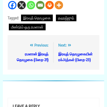
Tagged:
இரவுத் தொழுகை
தஹஜ்ஜுத்
மீண்டும் ஒரு ரமளான்
Post
Previous:
Next:
navigation
ரமளான் இரவுத்
இரவுத் தொழுகையின்
தொழுகை (பிறை-21)
ரக்அத்கள் (பிறை-23)
LEAVE A REPLY