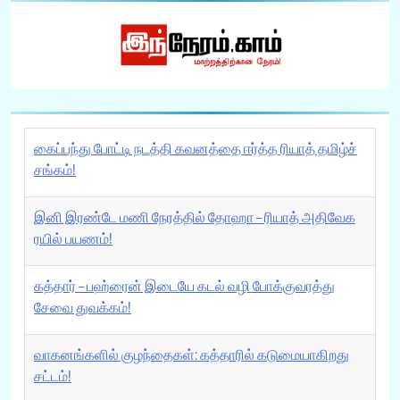
கைப்பந்து போட்டி நடத்தி கவனத்தை ஈர்த்த ரியாத் தமிழ்ச்
சங்கம்!
இனி இரண்டே மணி நேரத்தில் தோஹா – ரியாத் அதிவேக
ரயில் பயணம்!
கத்தார் – பஹ்ரைன் இடையே கடல் வழி போக்குவரத்து
சேவை துவக்கம்!
வாகனங்களில் குழந்தைகள்: கத்தாரில் கடுமையாகிறது
சட்டம்!