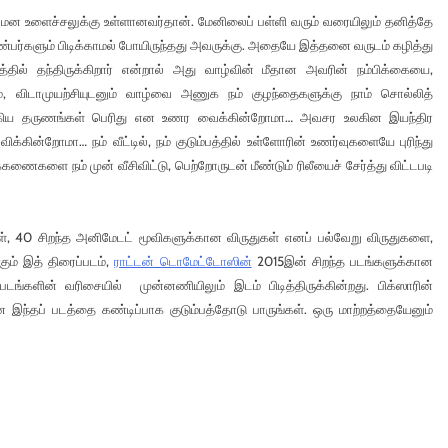
் மன உளைச்சலுக்கு உள்ளானவர்தான். மேனிலைப் பள்ளி வரும் வரையிலும் தனித்தே
ண்பர்களும் பிடிக்காமல் போயிருந்தது அவருக்கு. அதையே இத்தனை வருடம் கழித்து
தில் தந்திருக்கிறார் என்றால் அது வாழ்வின் மீதான அவரின் நம்பிக்கையை,
, விடாமுயற்சியுடனும் வாழ்வை அணுக நம் குழந்தைகளுக்கு நாம் சொல்லித்
ழகிய தருணங்கள் பெரிது என உணர வைக்கின்றோமா… அவசர உலகின இயந்திர
க்கின்றோமா… நம் வீட்டில், நம் குடும்பத்தில் உள்ளோரின் உணர்வுகளையே புரிந்து
ைகளை நம் முன் வீசிவிட்டு, பெற்றோருடன் மீண்டும் ரிலீயைச் சேர்த்து விட்டபடி
ுகள், 40 சிறந்த அனிமேடட் மூவிகளுக்கான விருதுகள் எனப் பல்வேறு விருதுகளை,
்கும் இத் திரைப்படம்,
ராட்டன் டொமேட்டோஸின்
2015இன் சிறந்த படங்களுக்கான
டங்களின் வரிசையில் முன்னணியிலும் இடம் பிடித்திருக்கின்றது. பிக்ஸாரின்
 இந்தப் படத்தை கண்டிப்பாக குடும்பத்தோடு பாருங்கள். ஒரு மாற்றத்தையேனும்