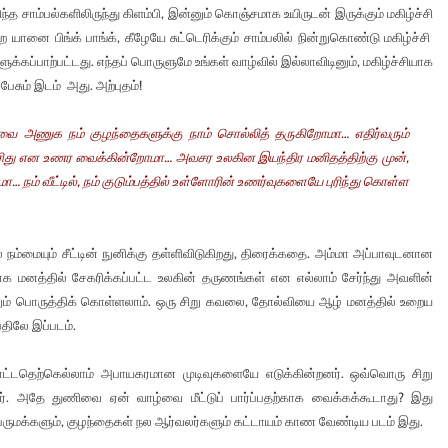
ாம்பல்களிலிருந்து கிளம்பி, இன்னும் கொஞ்சமாக உயிருடன் இருக்கும் மகிழ்ச்சி
ிற யானை பிங்க் பாங்க், கீழேயே சுட்டெரிக்கும் சாம்பலில் நின்றுகொண்டு மகிழ்ச்சி
க்கப்பாற்பட்டது. எந்தப் பொருளுமே உங்கள் வாழ்வில் இல்லாவிடினும், மகிழ்ச்சியாக
ும் இடம் அது. அற்புதம்!
வை அணுக நம் குழந்தைகளுக்கு நாம் சொல்லித் தருகிறோமா… எதிர்வரும்
ிது என உணர வைக்கின்றோமா… அவசர உலகின இயந்திர மனிதத்திற்கு முன்,
 நம் வீட்டில், நம் குடும்பத்தில் உள்ளோரின் உணர்வுகளையே புரிந்து கொள்ள
ல் நம்மையும் சீட்டின் நுனிக்கு தள்ளிவிடுகிறது, திரைக்கதை. அம்மா அப்பாவுடனான
ாக மனத்தில் சேகரிக்கப்பட்ட உலகின் தருணங்கள் என எல்லாம் சேர்ந்து அவளின்
றேனும் பொருத்திக் கொள்ளலாம். ஒரு சிறு கவலை, தோல்வியை ஆழ் மனத்தில் உறைய
திலே இப்படம்.
 தொட்டதெற்கெல்லாம் அபாயகரமான முடிவுகளையே எடுக்கின்றனர். ஒவ்வொரு சிறு
். அதே துணிவை ஏன் வாழ்வை மீட்டுப் பார்ப்பதற்காக வைக்கக்கூடாது? இது
ெருமக்களும், குழந்தைகள் நல ஆர்வலர்களும் கட்டாயம் காண வேண்டிய படம் இது.