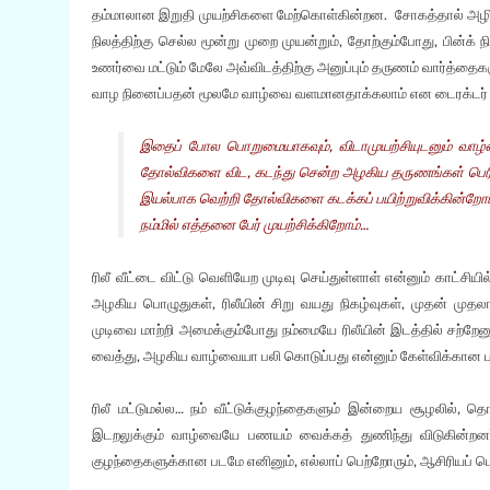
தம்மாலான இறுதி முயற்சிகளை மேற்கொள்கின்றன. சோகத்தால் அழிந்த ச
நிலத்திற்கு செல்ல மூன்று முறை முயன்றும், தோற்கும்போது, பின்க் ந
உணர்வை மட்டும் மேலே அவ்விடத்திற்கு அனுப்பும் தருணம் வார்த்தைகளு
வாழ நினைப்பதன் மூலமே வாழ்வை வளமானதாக்கலாம் என டைரக்டர் பேச
இதைப் போல பொறுமையாகவும், விடாமுயற்சியுடனும் வாழ்
தோல்விகளை விட, கடந்து சென்ற அழகிய தருணங்கள் பெர
இயல்பாக வெற்றி தோல்விகளை கடக்கப் பயிற்றுவிக்கின்றோமா…
நம்மில் எத்தனை பேர் முயற்சிக்கிறோம்…
ரிலீ வீட்டை விட்டு வெளியேற முடிவு செய்துள்ளாள் என்னும் காட்சியி
அழகிய பொழுதுகள், ரிலீயின் சிறு வயது நிகழ்வுகள், முதன் முதல
முடிவை மாற்றி அமைக்கும்போது நம்மையே ரிலீயின் இடத்தில் சற்
வைத்து, அழகிய வாழ்வையா பலி கொடுப்பது என்னும் கேள்விக்கான ப
ரிலீ மட்டுமல்ல… நம் வீட்டுக்குழந்தைகளும் இன்றைய சூழலில்,
இடறலுக்கும் வாழ்வையே பணயம் வைக்கத் துணிந்து விடுகின்றனர
குழந்தைகளுக்கான படமே எனினும், எல்லாப் பெற்றோரும், ஆசிரியப் ப