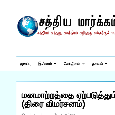
Skip
to
content
சத்தியமார்க்கம்.காம
சத்தியம் வந்தது; அசத்தியம் அழிந்தது! – திருக்குர்ஆன்
முகப்பு
இஸ்லாம்
செய்திகள்
தகவல்
மனமாற்றத்தை ஏற்படுத்து
(திரை விமர்சனம்)