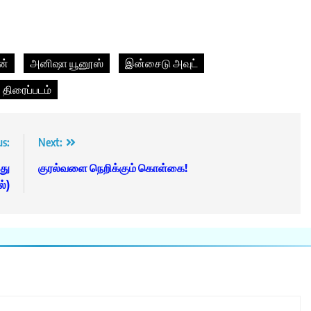
ன்
அனிஷா யூனூஸ்
இன்சைடு அவுட்
திரைப்படம்
us:
Next:
து
குரல்வளை நெறிக்கும் கொள்கை!
்)