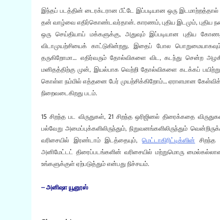
இந்தப் படத்தின் டைரக்டரான பீட்டே இப்படியான ஒரு இடமாற்றத்தால
தன் வாழ்வை எதிர்கொண்டவர்தான். காரணம், புதிய இடமும், புதிய ந
ஒரு செய்தியாய் மக்களுக்கு, அதுவும் இப்படியான புதிய கோணத்
விடாமுயற்சியைக் காட்டுகின்றது. இதைப் போல பொறுமையாகவும்
தருகிறோமா… எதிர்வரும் தோல்விகளை விட, கடந்து சென்ற அ
மனிதத்திற்கு முன், இயல்பாக வெற்றி தோல்விகளை கடக்கப் பயிற்றுவி
கொள்ள நம்மில் எத்தனை பேர் முயற்சிக்கிறோம்… ஏராளமான கேள்விக்கண
நிறைவடைகிறது படம்.
15 சிறந்த பட விருதுகள், 21 சிறந்த ஒரிஜினல் திரைக்கதை விருத
பல்வேறு அமைப்புக்களிலிருந்தும், நிறுவனங்களிலிருந்தும் வென்றிருக
வரிசையில் இரண்டாம் இடத்தையும்,
மெட்டாகிரிட்டிக்ஸின்
சிறந்த ப
அனிமேட்டட் திரைப்படங்களின் வரிசையில் மற்றுமொரு மைல்கல்லான
உங்களுக்குள் ஏற்படுத்தும் என்பது நிச்சயம்.
– அனிஷா யூனூஸ்