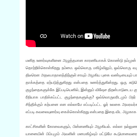
மனித உணர்வுகளினை அழுத்தமான காரணியாகக் கொண்டு நம்முன் இப்ப
தொற்றிக்கொள்கிறது நம்மை. ஒவ்வொரு மகிழ்விலும், ஒவ்வொரு வருத
திடீரென அதலபாதாளத்திற்குள் சாயும் அழகிய புகை வண்டியையும் பா
தாக்கத்தை ஏற்படுத்துகிறது என்பதை உணர்த்துகின்றது. ஒரு சுடுச
குழந்தைகளுக்கே இப்படியெனில், இன்னும் விஷேச திறன்பாடுடைய கு
ரீதியாக பாதிக்கப்பட்ட குழந்தைகளுக்கு? ஒவ்வொருவரிடமும் பிறர்
சிந்திக்கும் கற்பனை என எல்லாமே எப்படிப்பட்ட ஓர் உலகை அவரவ
எப்படி கவலையுணர்வு கைக்கொள்கிறது என்பதை இதை விட அழகாக யார
காட்சிகளின் கோவைகளும், பின்னணியும் அழகியல். எல்லா நல்லுணர்வ
யானையின் பிம்பமும் அவளின் மனமகிழ்வும் மட்டுமே கூடுமானவரை 