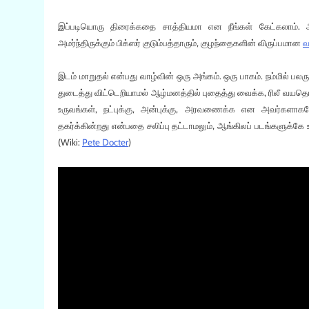
இப்படியொரு திரைக்கதை சாத்தியமா என நீங்கள் கேட்கலாம். ஆனா
அமர்ந்திருக்கும் பிக்ஸர் குடும்பத்தாரும், குழந்தைகளின் விருப்பமான
வ
இடம் மாறுதல் என்பது வாழ்வின் ஒரு அங்கம். ஒரு பாகம். நம்மில்
துடைத்து விட்டெறியாமல் ஆழ்மனத்தில் புதைத்து வைக்க, ரிலீ வயத
உருவங்கள், நட்புக்கு, அன்புக்கு, அரவணைக்க என அவர்களாகவே 
தகர்க்கின்றது என்பதை சலிப்பு தட்டாமலும், ஆங்கிலப் படங்களுக்கே உர
(Wiki:
Pete Docter
)