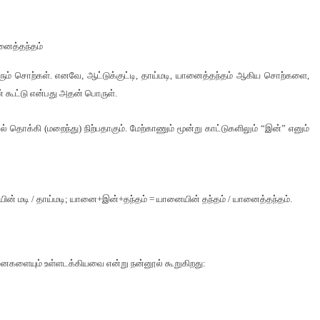
ானைத்தந்தம்
 தரும் சொற்கள். எனவே, ஆட்டுக்குட்டி, தாய்மடி, யானைத்தந்தம் ஆகிய சொற்களை,
் கூட்டு என்பது அதன் பொருள்.
தொக்கி (மறைந்து) நிற்பதாகும். மேற்காணும் மூன்று காட்டுகளிலும் “இன்” எனும்
 தாயின் மடி / தாய்மடி; யானை+இன்+தந்தம் = யானையின் தந்தம் / யானைத்தந்தம்.
ைகளையும் உள்ளடக்கியவை என்று நன்னூல் கூறுகிறது: