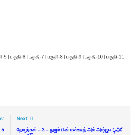
-5 | பகுதி-6 | பகுதி-7 | பகுதி-8 | பகுதி-9 | பகுதி-10 | பகுதி-11 |
s:
Next:
– 5
தோழர்கள் – 3 – நுஐம் பின் மஸ்ஊத் அல் அஷ்ஜஈ (نُعَيْمِ