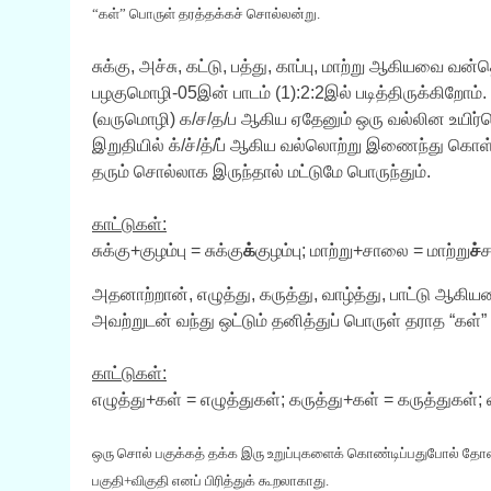
“கள்” பொருள் தரத்தக்கச் சொல்லன்று.
சுக்கு, அச்சு, கட்டு, பத்து, காப்பு, மாற்று ஆகியவை வ
பழகுமொழி-05இன் பாடம் (1):2:2இல் படித்திருக்கிறோம்
(வருமொழி) க/ச/த/ப ஆகிய ஏதேனும் ஒரு வல்லின உயிர்
இறுதியில் க்/ச்/த்/ப் ஆகிய வல்லொற்று இணைந்து கொள
தரும் சொல்லாக இருந்தால் மட்டுமே பொருந்தும்.
காட்டுகள்:
சுக்கு+குழம்பு = சுக்கு
க்
குழம்பு; மாற்று+சாலை = மாற்று
ச்
ச
அதனாற்றான், எழுத்து, கருத்து, வாழ்த்து, பாட்டு ஆக
அவற்றுடன் வந்து ஒட்டும் தனித்துப் பொருள் தராத “கள்”
காட்டுகள்:
எழுத்து+கள் = எழுத்துகள்; கருத்து+கள் = கருத்துகள்; வ
ஒரு சொல் பகுக்கத் தக்க இரு உறுப்புகளைக் கொண்டிப்பதுபோல் தோ
பகுதி+விகுதி எனப் பிரித்துக் கூறலாகாது.