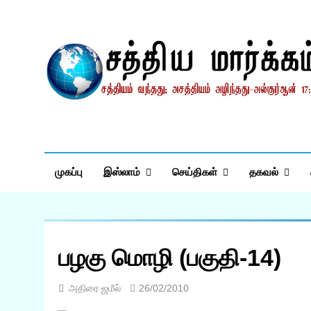
Skip
to
content
சத்தியமார்க்கம்.காம
சத்தியம் வந்தது; அசத்தியம் அழிந்தது! – திருக்குர்ஆன்
முகப்பு
இஸ்லாம்
செய்திகள்
தகவல்
பழகு மொழி (பகுதி-14)
அதிரை ஜமீல்
26/02/2010