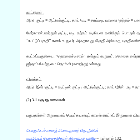
காட்டுகள்:
ஆடு+குட்டி = ஆட்டுக்குட்டி; தாய்+மடி = தாய்மடி; யானை+தந்தம் = ய
மேற்காண்பவற்றுள் குட்டி, மடி, தந்தம் ஆகியன தனித்துப் பொருள்
“கூட்டுப்பகுதி” எனக் கூறுவர். அஃதாவது விகுதி அல்லாத, பகுதிகளின
கூட்டுப்பகுதியை, “தொகைச்சொல்” என்றும் கூறுவர். தொகை என்றால் 
ஐந்தாம் வேற்றுமை தொக்கி (மறைந்து) உள்ளது.
விளக்கம்:
ஆடு+இன்+குட்டி = ஆட்டின் குட்டி / ஆட்டுக்குட்டி; தாய்+இன்+மடி =
(2) 3.1 பகுபத வகைகள்
பகுபதங்கள் அறுவகைப் பெயர்களையும் காலங் காட்டும் இருவகை வின
பொருளிடங் காலஞ் சினைகுணந் தொழிலின்
வருபெயர் பொழுதுகொள் வினைபகு பதமே
– நன்னூல் 132.