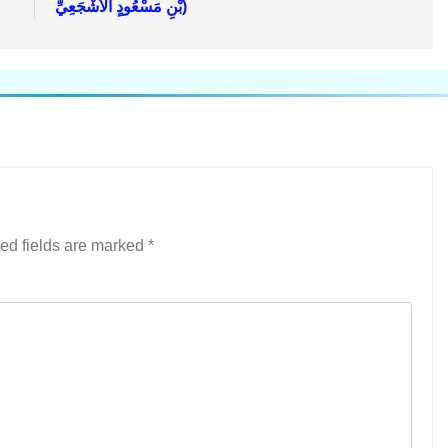
بْنِ مَسْعُودٍ الْأَشْجَعِيِّ)
ed fields are marked
*