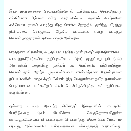
இந்த உதாரணத்தை செயல்படுத்தினால் நமக்கெல்லாம் சொத்தென்று
சல்லிக்காசு மிஞ்சுமா என்று தெரியவில்லை. ஆனால் அவர்களோ
ஒவ்வொரு நாளும் வாழ்ந்து மீந்த சொச்ச நேரத்தில் குனிந்து விழுந்து
நிமிர்வதல்ல தொழுகை; அதுவே வாழ்க்கை என்று வாழ்ந்து
கொண்டிருந்தார்கள். ரலியல்லாஹு அன்ஹும்.
தொழுகை மட்டுமல்ல, அபூதல்ஹா நோற்ற நோன்புகளும் அலாதியானவை.
வரலாற்றாசிரியர்களின் குறிப்புகளின்படி அவர் முஹம்மது நபி (ஸல்)
அவர்களின் மறைவிற்கு முன்னர் பல போர்களில் பங்கெடுத்துக்
கொண்டதால் நோற்க முடியாமல்போன ஸுன்னத்தான நோன்புகளை
நபியவர்களின் மறைவுக்குப் பின்னர் இரு பெருநாள்கள் தவிர ஓராண்டின்
பெரும்பாலான நாட்களிலும் அவர் நோன்பிருந்திருந்ததாகக் குறிப்புகள்
கூறுகின்றன.
தள்ளாத வயதை அடைந்த பின்னரும் இறைவனின் பாதையில்
போரிடுவதை அவர் விடவில்லை. வெகுதொலைவிலுள்ள
ஊர்களுக்கெல்லாம் பிரயாசையுடன் பிரயாணித்து இஸ்லாமியப் பிரச்சாரம்
புரிவது, அல்லாஹ்வின் வார்த்தைகளை மக்களுக்குத் தெரிவிப்பது,