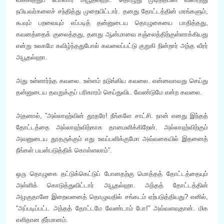
நபியவர்களைச் சந்தித்து முறையிட்டார். தனது தோட்டத்தின் மரங்களும்,
கூவும் பறவையும் எப்படித் தன்னுடைய தொழுகையை பாதித்தது,
கவனத்தைக் குலைத்தது, தனது ஆன்மாவை சஞ்சலத்திற்குள்ளாக்கியது
என்று உலகமே கவிழ்ந்ததுபோல் கவலைப்பட்டு குறுகி நின்றார் அந்த வீரர்
அபூதல்ஹா.
அது உள்ளார்ந்த கவலை. உள்ளம் நடுங்கிய கவலை. என்னவாவது செய்து
தன்னுடைய தவறுக்குப் பரிகாரம் செய்துவிட வேண்டுமே என்ற கவலை.
அதனால், ”அல்லாஹ்வின் தூதரே! நீங்களே சாட்சி. நான் எனது இந்தத்
தோட்டத்தை அல்லாஹ்விற்காக தானமளிக்கிறேன். அல்லாஹ்விற்கும்
அவனுடைய தூதருக்கும் எது உவப்பளிக்குமோ அவ்வகையில் இதனைத்
நீங்கள் பயன்படுத்திக் கொள்ளலாம்”.
ஒரு தொழுகை தட்டுக்கெட்டுப் போனதற்கு மொத்தத் தோட்டத்தையும்
அள்ளிக் கொடுத்துவிட்டார் அபூதல்ஹா. அந்தத் தோட்டத்தின்
அழகுதானே இறைவனைத் தொழுவதில் சங்கடம் ஏற்படுத்தியது? எனில்,
“அப்படிப்பட்ட அந்தத் தோட்டமே வேண்டாம் போ!” அவ்வளவுதான். மிக
எளிதான தீர்மானம்.