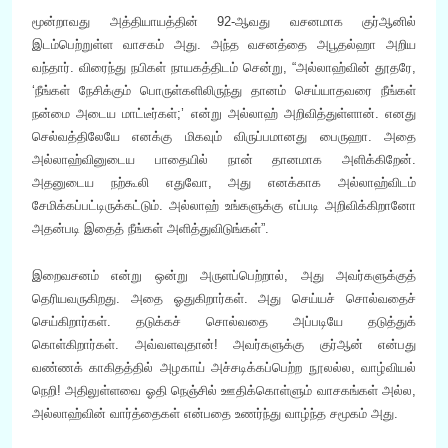
மூன்றாவது அத்தியாயத்தின் 92-ஆவது வசனமாக குர்ஆனில்
இடம்பெற்றுள்ள வாசகம் அது. அந்த வசனத்தை அபூதல்ஹா அறிய
வந்தார். விரைந்து நபிகள் நாயகத்திடம் சென்று, “அல்லாஹ்வின் தூதரே,
‘நீங்கள் நேசிக்கும் பொருள்களிலிருந்து தானம் செய்யாதவரை நீங்கள்
நன்மை அடைய மாட்டீர்கள்;’ என்று அல்லாஹ் அறிவித்துள்ளான். எனது
செல்வத்திலேயே எனக்கு மிகவும் விருப்பமானது பைருஹா. அதை
அல்லாஹ்வினுடைய பாதையில் நான் தானமாக அளிக்கிறேன்.
அதனுடைய நற்கூலி எதுவோ, அது எனக்காக அல்லாஹ்விடம்
சேமிக்கப்பட்டிருக்கட்டும். அல்லாஹ் உங்களுக்கு எப்படி அறிவிக்கிறானோ
அதன்படி இதைத் நீங்கள் அளித்துவிடுங்கள்”.
இறைவசனம் என்று ஒன்று அருளப்பெற்றால், அது அவர்களுக்குத்
தெரியவருகிறது. அதை ஓதுகிறார்கள். அது செய்யச் சொல்வதைச்
செய்கிறார்கள். தடுக்கச் சொல்வதை அப்படியே தடுத்துக்
கொள்கிறார்கள். அவ்வளவுதான்! அவர்களுக்கு குர்ஆன் என்பது
வண்ணக் காகிதத்தில் அழகாய் அச்சடிக்கப்பெற்ற நூலல்ல, வாழ்வியல்
நெறி! அதிலுள்ளவை ஓதி நெஞ்சில் ஊதிக்கொள்ளும் வாசகங்கள் அல்ல,
அல்லாஹ்வின் வார்த்தைகள் என்பதை உணர்ந்து வாழ்ந்த சமூகம் அது.