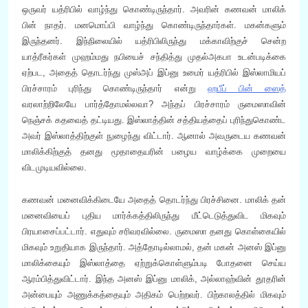
ஒருவர் யத்ரிபில் வாழ்ந்து கொண்டிருந்தார். அவரின் கணவன் மாலிக்
பின் நாதர். மனமொப்பி வாழ்ந்து கொண்டிருந்தார்கள். மகன்களும்
இருந்தனர். இந்நிலையில் யத்ரிபிலிருந்து மக்காவிற்குச் சென்ற
யாத்ரீகர்கள் முஹம்மது நபியைச் சந்தித்து முதல்அகபா உடன்படிக்கை
ஏற்பட, அதைத் தொடர்ந்து முஸ்அப் இப்னு உமைர் யத்ரிபில் இஸ்லாமியப்
பிரச்சாரம் புரிந்து கொண்டிருந்தார் என்று
ஹபீப் பின் ஸைத்
வரலாற்றிலேயே பார்த்தோமல்லவா? அந்தப் பிரச்சாரம் ருமைஸாவின்
நெஞ்சக் கதவைத் தட்டியது. இஸ்லாத்தின் சத்தியத்தைப் புரிந்துகொண்ட
அவர் இஸ்லாத்திற்குள் நுழைந்து விட்டார். ஆனால் அவருடைய கணவன்
மாலிக்கிற்குத் தனது மூதாதையரின் பழைய வாழ்க்கை முறையை
விடமுடியவில்லை.
கணவன் மனைவிக்கிடையே அதைத் தொடர்ந்து பிரச்சினை. மாலிக் தன்
மனைவியைப் புதிய மார்க்கத்திலிருந்து மீட்டெடுத்துவிட மிகவும்
பிரயாசைப்பட்டார். எதுவும் சரிவரவில்லை. ருமைஸா தனது கொள்கையில்
மிகவும் உறுதியாக இருந்தார். அத்தோடில்லாமல், தன் மகன் அனஸ் இப்னு
மாலிக்கையும் இஸ்லாத்தை ஏற்றுக்கொள்ளும்படி போதனை செய்ய
ஆரம்பித்துவிட்டார். இந்த அனஸ் இப்னு மாலிக், அல்லாஹ்வின் தூதரின்
அன்பையும் அணுக்கத்தையும் அதிகம் பெற்றவர். பிற்காலத்தில் மிகவும்