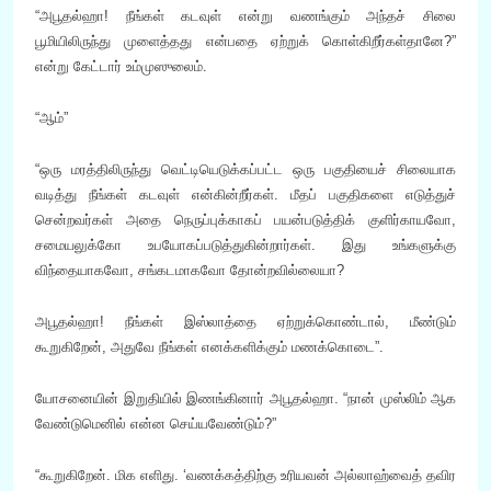
“அபூதல்ஹா! நீங்கள் கடவுள் என்று வணங்கும் அந்தச் சிலை
பூமியிலிருந்து முளைத்தது என்பதை ஏற்றுக் கொள்கிறீர்கள்தானே?”
என்று கேட்டார் உம்முஸுலைம்.
“ஆம்”
“ஒரு மரத்திலிருந்து வெட்டியெடுக்கப்பட்ட ஒரு பகுதியைச் சிலையாக
வடித்து நீங்கள் கடவுள் என்கின்றீர்கள். மீதப் பகுதிகளை எடுத்துச்
சென்றவர்கள் அதை நெருப்புக்காகப் பயன்படுத்திக் குளிர்காயவோ,
சமையலுக்கோ உபயோகப்படுத்துகின்றார்கள். இது உங்களுக்கு
விந்தையாகவோ, சங்கடமாகவோ தோன்றவில்லையா?
அபூதல்ஹா! நீங்கள் இஸ்லாத்தை ஏற்றுக்கொண்டால், மீண்டும்
கூறுகிறேன், அதுவே நீங்கள் எனக்களிக்கும் மணக்கொடை”.
யோசனையின் இறுதியில் இணங்கினார் அபூதல்ஹா. “நான் முஸ்லிம் ஆக
வேண்டுமெனில் என்ன செய்யவேண்டும்?”
“கூறுகிறேன். மிக எளிது. ‘வணக்கத்திற்கு உரியவன் அல்லாஹ்வைத் தவிர