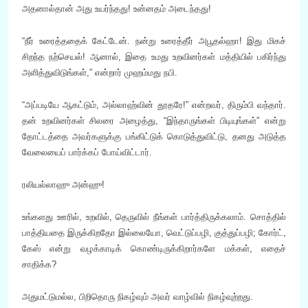
அதனால்தான் அது உயர்ந்தது! உன்னதம் அடைந்தது!
“நீர் உரைத்ததைக் கேட்டேன். நன்று உரைத்தீர் அபூதல்ஹா! இது மிகச்
சிறந்த நற்செயல்! ஆனால், இதை உமது உறவினர்கள் மத்தியில் பகிர்ந்து
அளித்துவிடுங்கள்,” என்றார் முஹம்மது நபி.
“அப்படியே ஆகட்டும், அல்லாஹ்வின் தூதரே!” என்றவர், திரும்பி வந்தார்.
தன் உறவினர்கள் சிலரை அழைத்து, “இந்தாருங்கள் பிடியுங்கள்” என்று
தோட்டத்தை அவர்களுக்கு பங்கிட்டுக் கொடுத்துவிட்டு, தனது அடுத்த
வேலையைப் பார்க்கப் போய்விட்டார்.
ரலியல்லாஹு அன்ஹு!
உங்களது ஊரில், உறவில், தெருவில் நீங்கள் பார்த்திருக்கலாம். சொத்தில்
பாத்தியதை இருக்கிறதோ இல்லையோ, வெட்டுப்பழி, குத்துப்பழி; கோர்ட்,
கேஸ் என்று வழக்காடிக் கொண்டிருக்கிறார்களே மக்கள், எதைச்
சாதிக்க?
அதுமட்டுமல்ல, பிறிதொரு நிகழ்வும் அவர் வாழ்வில் நிகழ்வுற்றது.