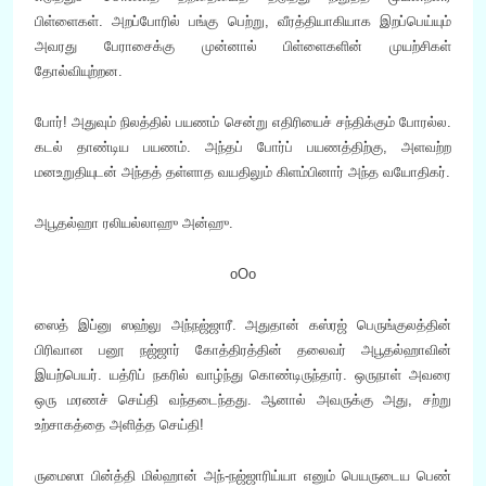
பிள்ளைகள். அறப்போரில் பங்கு பெற்று, வீரத்தியாகியாக இறப்பெய்யும்
அவரது பேராசைக்கு முன்னால் பிள்ளைகளின் முயற்சிகள்
தோல்வியுற்றன.
போர்! அதுவும் நிலத்தில் பயணம் சென்று எதிரியைச் சந்திக்கும் போரல்ல.
கடல் தாண்டிய பயணம். அந்தப் போர்ப் பயணத்திற்கு, அளவற்ற
மனஉறுதியுடன் அந்தத் தள்ளாத வயதிலும் கிளம்பினார் அந்த வயோதிகர்.
அபூதல்ஹா ரலியல்லாஹு அன்ஹு.
oOo
ஸைத் இப்னு ஸஹ்லு அந்நஜ்ஜாரீ. அதுதான் கஸ்ரஜ் பெருங்குலத்தின்
பிரிவான பனூ நஜ்ஜார் கோத்திரத்தின் தலைவர் அபூதல்ஹாவின்
இயற்பெயர். யத்ரிப் நகரில் வாழ்ந்து கொண்டிருந்தார். ஒருநாள் அவரை
ஒரு மரணச் செய்தி வந்தடைந்தது. ஆனால் அவருக்கு அது, சற்று
உற்சாகத்தை அளித்த செய்தி!
ருமைஸா பின்த்தி மில்ஹான் அந்-நஜ்ஜாரிய்யா எனும் பெயருடைய பெண்