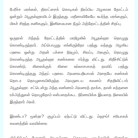
பேரீச்ச மரங்கள், திராட்சைக் கொடிகள் நிரம்பிய அழகான தோட்டம்
ஒன்றும் அபூதல்ஹாவிடம் இருந்தது. மதீனாவிலேயே உயர்ந்த மரங்களும்,
மிகச் சிறந்த கனிகளும், இனிமையான நீரும் அத்தோட்டத்தின் சிறப்பு.
ஒருநாள் அந்தத் தோட்டத்தில் மரநிழலில் அபூதல்ஹா தொழுது
கொண்டிருந்தார். அப்பொழுது எங்கிருந்தோ பறந்து வந்தது அழகிய
பறவை ஒன்று. அதன் பச்சை நிறமும், சிவப்பு அலகும், தொழுது
கொண்டிருந்த அபூதல்ஹா கண்களை ஈர்த்து விட்டது. கிறீச்சிட்டுக்
கொண்டு, கிளைக்குக் கிளை உல்லாசமாகத் தாவிப் பறந்து
கொண்டிருந்தது அந்தப் பறவை. அவரையறியாமல் அதையே கண்கள்
தொடர தொழுகையிலிருந்த அவருடைய கவனம் சிதறிவிட்டார்
அபூதல்ஹா. சட்டென்று அந்த எண்ணம் அவரைத் தாக்க, தான் எத்தனை
ரக்அத்துகள் தொழுதோம் என்பதைக்கூட நிர்ணயிக்க இயலாத நிலையில்
இருந்தார் அவர்.
இரண்டா? மூன்றா? குழப்பம் ஏற்பட்டு விட்டது. ம்ஹும்! சரியாகக்
கவனத்தில் வரவில்லை.
விக்கித்துப் போனார் அபூதல்ஹா. தொழுது முடித்தபின் விரைந்து