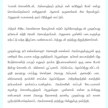
‘ஈமான் கொண்டேன், அல்லாஹ்வும் நபியும் என் உயிரினும் மேல்’ என்று
சொல்வதெல்லாம் எளிதுதான். ஆனால் தருணங்கள் சில தோன்றும்.
அதுதான் ஈமானைத் தரம் பிரித்துக் காட்டும்.
அந்தச் சிறிய அளவிலான தோழர்கள் கடும் ஆக்ரோஷத்துடன் முஹம்மது
நபியைச் சுற்றி அரண் அமைத்தார்கள். அதுவரை முஸ்லிம் படைகளுக்கு
ஏற்பட்டு வந்த இழப்பை வலிமையாய் அத்துடன் தடுத்து நிறுத்தினார்கள்.
முஹம்மது நபி ஸல்லல்லாஹு அலைஹி வஸல்லம் அவர்களுக்குமுன் ஒரு
மனிதக் கேடயமாக வந்து குதித்தார் அபூதல்ஹா. நபிகள் நாயகத்தின் மீது
மேற்கொண்டு யாரும் எதுவும் தாக்க இயலாவண்ணம் ஒரு மலை போல்
நின்று கொண்டார். வில்லைப் பூட்டினார். அம்பெய்ய ஆரம்பித்து விட்டார்.
குறி தவறாது பாய்ந்து சென்றன அவரது அம்புகள். குரைஷிப் படை
வீரர்களைத் தாக்கிச் சாய்க்க ஆரம்பித்தன. அதேநேரத்தில் களத்தில்
நபியவர்கள் தாக்கப்படாமலிருக்க, அவர்களின் காப்புக் கேடயமாகச்
சுழன்று கொண்டிருந்தார் அபூதல்ஹா. முன்னால் என்ன நடக்கிறது
என்பதைக் காண அவரது தோளைத் தாண்டி முஹம்மது நபி காண
முற்படும்போதெல்லாம், அவர்களைத் தடுத்து பின்னுக்கு நகர்த்தி,