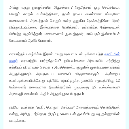
அன்று வந்து நுழைந்தாரே அபூதல்ஹா? நிரூபித்தார் ஒரு செய்தியை.
வெறும் காதல் மயக்கத்திலோ, தான் நாடிய பெண்ணை எப்படியோ
மணமகளாய் அடைந்தால் போதும் என்ற குறுகிய நோக்கத்திலோ அவர்
நின்றுவிடவில்லை. இஸ்லாத்தை நேசித்தார். உள்ளார்ந்த நேர்மையுடன்
பின்பற்ற ஆரம்பித்தார். மணமகனாய் நுழைந்தவர், மாபெரும் இஸ்லாமியச்
சேவகனாய் ஆகிப் போனார்.
வரலாற்றுப் புகழ்மிக்க இரண்டாவது அகபா உடன்படிக்கை பற்றி
ஹபீப் பின்
ஸைத்
வரலாற்றில் பார்த்தோமே? நபியவர்களை அகபாவில் சந்தித்து
சத்தியப் பிரமாணம் செய்த 75பேர்கொண்ட குழுவில் முக்கியமானவர்கள்
அபூதல்ஹாவும் அவருடைய மனைவி உம்முஸுலைமும். அன்றைய
உடன்படிக்கையின்போது யத்ரிபில் ஏற்பட்டிருந்த முஸ்லிம் சமூகத்திற்கு 12
பேர்களைத் தலைவராக நியமித்தார்கள் முஹம்மது நபி ஸல்லல்லாஹு
அலைஹி வஸல்லம். அதில் அபூதல்ஹாவும் ஒருவர்.
நபியே! உமக்காக “உயிர், பொருள், செல்வம்” அனைத்தையும் கொடுப்பேன்
என்று, அன்று, மற்றொரு திருப்புமுனையுடன் துவங்கியது அபூதல்ஹாவின்
வாழ்க்கை.