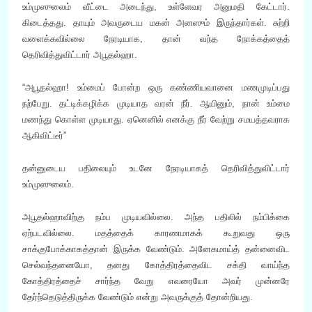
உம்முஸுலைம் வீட்டை அடைந்து, உள்ளேவர அனுமதி கேட்டார்.
கிடைத்தது. தாயும் அவருடைய மகன் அனஸும் இருந்தார்கள். சுற்றி
வளைக்கவில்லை நேரடியாக, தான் வந்த நோக்கத்தைத்
தெரிவித்துவிட்டார் அபூதல்ஹா.
“அபூதல்ஹா! உம்மைப் போன்ற ஒரு கண்ணியவானை மணமுடிப்பது
நற்பேறு. தட்டிக்கழிக்க முடியாத வரன் நீர். ஆயினும், நான் உம்மை
மணந்து கொள்ள முடியாது. ஏனெனில் எனக்கு நீர் வேற்று சமயத்தவராக
ஆகிவிட்டீர்”
தன்னுடைய பதிலையும் உடனே நேரடியாகத் தெரிவித்துவிட்டார்
உம்முஸுலைம்.
அபூதல்ஹாவிற்கு நம்ப முடியவில்லை. அந்த பதிலில் நம்பிக்கை
ஏற்படவில்லை. மதத்தைக் காரணமாகக் கூறுவது ஒரு
சாக்குபோக்காகத்தான் இருக்க வேண்டும். அனேகமாய்த் தன்னைவிட
செல்வந்தனையோ, தனது கோத்திரத்தைவிட சக்தி வாய்ந்த
கோத்திரத்தைச் சார்ந்த வேறு எவரையோ அவர் முன்னரே
தேர்ந்தெடுத்திருக்க வேண்டும் என்று அவருக்குத் தோன்றியது.