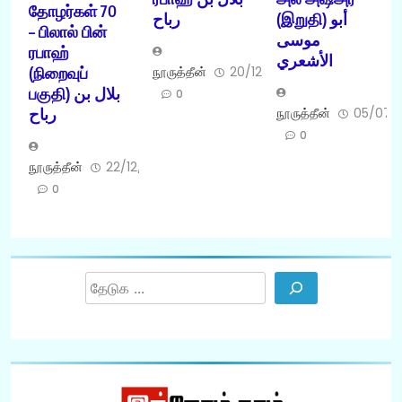
தோழர்கள் 70
(இறுதி) أبو
رباح
– பிலால் பின்
موسى
ரபாஹ்
الأشعري
(நிறைவுப்
நூருத்தீன்
20/12/2017
பகுதி) بلال بن
0
رباح
நூருத்தீன்
05/07/
0
நூருத்தீன்
22/12/2017
0
Search