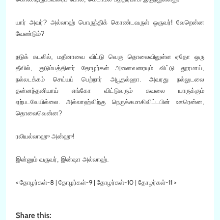
யார் அவர்? அல்லாஹ் பொருந்திக் கொண்டவருள் ஒருவர்! வேறென்ன
வேண்டும்?
நடுக் கடலில், மதீனாவை விட்டு வெகு தொலைவிலுள்ள ஏதோ ஒரு
தீவில், குடும்பத்தினர் தோழர்கள் அனைவரையும் விட்டு தூரமாய்,
நல்லடக்கம் செய்யப் பெற்றார் அபூதல்ஹா. அவரது நல்லுடலை
தன்னந்தனியாய் எங்கோ விட்டுவரும் கவலை யாருக்கும்
ஏற்படவேயில்லை
.
அல்லாஹ்விற்கு நெருக்கமாகிவிட்டபின் ஊரென்ன,
தொலைவென்ன?
ரலியல்லாஹு அன்ஹு!
இன்னும் வருவர், இன்ஷா அல்லாஹ்.
< தோழர்கள்-8 | தோழர்கள்-9 | தோழர்கள்-10 | தோழர்கள்-11 >
Share this: