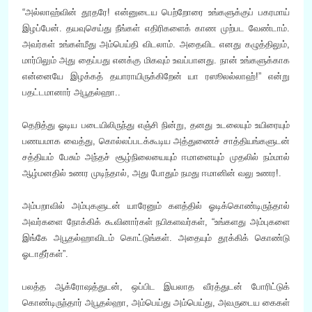
“அல்லாஹ்வின் தூதரே! என்னுடைய பெற்றோரை உங்களுக்குப் பகரமாய்
இழப்பேன். தயவுசெய்து நீங்கள் எதிரிகளைக் காண முற்பட வேண்டாம்.
அவர்கள் உங்கள்மீது அம்பெய்தி விடலாம். அதைவிட எனது கழுத்திலும்,
மார்பிலும் அது தைப்பது எனக்கு மிகவும் உவப்பானது. நான் உங்களுக்காக
என்னையே இழக்கத் தயாராயிருக்கிறேன் யா ரஸூலல்லாஹ்!” என்று
பதட்டமானார் அபூதல்ஹா..
தெறித்து ஓடிய படையிலிருந்து எஞ்சி நின்று, தனது உடலையும் உயிரையும்
பணயமாக வைத்து, கொல்லப்படக்கூடிய அத்துணைச் சாத்தியங்களுடன்
சத்தியம் பேசும் அந்தச் சூழ்நிலையையும் ஈமானையும் முதலில் நம்மால்
ஆழ்மனதில் உணர முடிந்தால், அது போதும் நமது ஈமானின் வலு உணர!.
அம்பறாவில் அம்புகளுடன் யாரேனும் களத்தில் ஓடிக்கொண்டிருந்தால்
அவர்களை நோக்கிக் கூவினார்கள் நபிகளவர்கள், “உங்களது அம்புகளை
இங்கே அபூதல்ஹாவிடம் கொட்டுங்கள். அதையும் தூக்கிக் கொண்டு
ஓடாதீர்கள்”.
பலத்த ஆக்ரோஷத்துடன், ஒப்பிட இயலாத வீரத்துடன் போரிட்டுக்
கொண்டிருந்தார் அபூதல்ஹா, அம்பெய்து அம்பெய்து, அவருடைய கைகள்