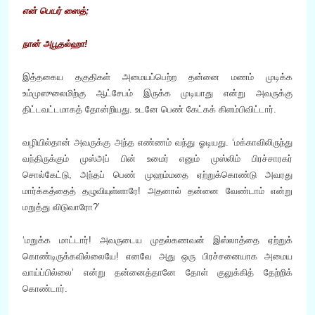
என் பெயர் ஸைத்;
நான் அபூதல்ஹா
!
இத்தகைய தகுதிகள் அமையப்பெற்ற தன்னை மணம் முடிக்க
உம்முஸுலைமிற்கு ஆட்சேபம் இருக்க முடியாது என்று அவருக்கு
திட்டவட்டமாகத் தோன்றியது. உடனே பெண் கேட்கக் கிளம்பிவிட்டார்.
வழியில்தான் அவருக்கு அந்த எண்ணம் வந்து ஓடியது. ‘மக்காவிலிருந்து
வந்திருக்கும் முஸ்அப் பின் உமைர் எனும் முஸ்லிம் பிரச்சாரகர்
சொல்கேட்டு, அந்தப் பெண் முஹம்மதை ஏற்றுக்கொண்டு அவரது
மார்க்கத்தைத் தழுவியுள்ளாரே! அதனால் தன்னை வேண்டாம் என்று
மறுத்து விடுவாரோ?’
‘மறுக்க மாட்டார்! அவருடைய முதல்கணவன் இஸ்லாத்தை ஏற்றுக்
கொண்டிருக்கவில்லையே! எனவே அது ஒரு பிரச்சனையாக அமைய
வாய்ப்பில்லை’ என்று தன்னைத்தானே தோள் குலுக்கித் தேற்றிக்
கொண்டார்.