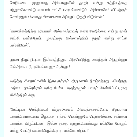
வேறில்லை. முஹம்மது அல்லாஹ்வின் தூதர்’ என்று சத்தியத்தை
ஏற்றுக்கொண்டு வாயால் சாட்சி பகர வேண்டும். அவ்வளவே! வீட்டிற்குச்
சென்றதும் உங்களது சிலைகளை அப்புறப்படுத்தி விடுங்கள்”.
“வணக்கத்திற்கு உரியவன் அல்லாஹ்வைத் தவிர வேறில்லை என்று நான்
சாட்சி பகர்கிறேன். முஹம்மது அல்லாஹ்வின் தூதர் என்று சாட்சி
பகர்கிறேன்”.
பூரண திருப்தியுடன் இஸ்லாத்தினுள் அடியெடுத்து வைத்தார் அபூதல்ஹா
அல்அன்ஸாரி, ரலியல்லாஹு அன்ஹு!
அடுத்த சிலநாட்களில் இருவருக்கும் திருமணம் நிகழ்வுற்றது. வியந்தது
மதீனா. நகரெங்கும் அதே பேச்சு. அதற்குமுன் யாரும் கேள்விப்பட்டிராத
விசித்திரம் அது.
“கேட்டியா செய்தியை! உம்முஸுலைம் அடைந்ததைப்போல் சிறப்பான
மணக்கொடையை இதுவரை எந்தப் பெண்ணுமே பெற்றதில்லை. தன்னை
மணக்க விரும்பியவர் இஸ்லாத்தை ஏற்றுக்கொள்வது மட்டுமே போதும்
என்று கேட்டு வாங்கியிருக்கிறார். என்னே சிறப்பு!”