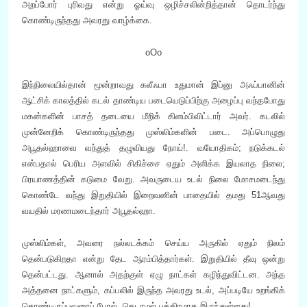
அறப்போர் புரிவது என்று ஓய்வு ஒழிச்சலின்றித்தான் தொடர்ந்து
கொண்டிருந்தது அவரது வாழ்க்கை.
oOo
இந்நிலையில்தான் மூன்றாவது கலீஃபா உதுமான் இப்னு அஃப்பானின்
ஆட்சிக் காலத்தில் கடல் தாண்டிய படையெடுப்பிற்கு அழைப்பு வந்தபோது
மகன்களின் பாசத் தடையை மீறிக் கிளம்பிவிட்டார் அவர். கடலில்
முன்னேறிக் கொண்டிருந்தது முஸ்லிம்களின் படை. அப்பொழுது
அபூதல்ஹாவை வந்துத் தழுவியது நோய்!. வயோதிகம்; நடுக்கடல்
என்பதால் பெரிய அளவில் சிகிச்சை ஏதும் அளிக்க இயலாத நிலை;
பிரயாணத்தின் கடுமை வேறு. அவருடைய உடல் நிலை மோசமடைந்து
கொண்டே வந்து இறுதியில் இறைவனின் பாதையில் தமது 51ஆவது
வயதில் மரணமடைந்தார் அபூதல்ஹா.
முஸ்லிம்கள், அவரை நல்லடக்கம் செய்ய அருகில் ஏதும் நிலம்
தென்படுகிறதா என்று தேட ஆரம்பித்தார்கள். இறுதியில் தீவு ஒன்று
தென்பட்டது. ஆனால் அதற்குள் ஏழு நாட்கள் கழிந்துவிட்டன. அந்த
அத்தனை நாட்களும், கப்பலில் இருந்த அவரது உடல், அப்படியே உறங்கிக்
கொண்டிருப்பவரைப் போல், கெடாமல் பத்திரமாக இருந்துள்ளது!