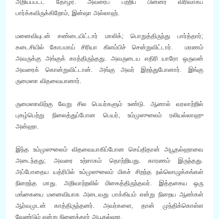
அறியப்பட்ட தோழர். அவரைப் பற்றிப் பின்னர் விரிவாகப்
பார்க்கவிருக்கிறோம், இன்ஷா அல்லாஹ்.
மனைவியுடன் சண்டையிட்டார் மாலிக்; பொறுத்திருந்து பார்த்தார்;
கடைசியில் கோபமாய் சிரியா கிளம்பிச் சென்றுவிட்டார். மரணம்
அவருக்கு அங்குக் காத்திருந்தது. அவருடைய எதிரி யாரோ ஒருவன்
அவரைக் கொன்றுவிட்டான். அங்கு அவர் இறந்துபோனார். இங்கு
ருமைஸா விதவையானார்.
ருமைஸாவிற்கு வேறு சில பெயர்களும் உண்டு. ஆனால் வரலாற்றில்
புகழ்பெற்று நிலைத்துப்போன பெயர், உம்முஸுலைம் ரலியல்லாஹு
அன்ஹா.
இந்த உம்முஸுலைம் விதவையாகிப்போன செய்திதான் அபூதல்ஹாவை
அடைந்தது; அவரை உற்சாகம் தொற்றியது. காரணம் இருந்தது.
அப்போதைய யத்ரிபில் உம்முஸுலைம் மிகச் சிறந்த நல்லொழுக்கங்கள்
நிறைந்த மாது. அறிவாற்றலில் மிகைத்திருந்தவர். இத்தகைய ஒரு
மங்கையை மனைவியாக அடைவது பாக்கியம் என்று நிறைய ஆண்கள்
ஆர்வமுடன் காத்திருந்தனர். அவர்களை, தான் முந்திக்கொள்ள
வேண்டும் என்று நினைத்தார் அபூதல்ஹா.