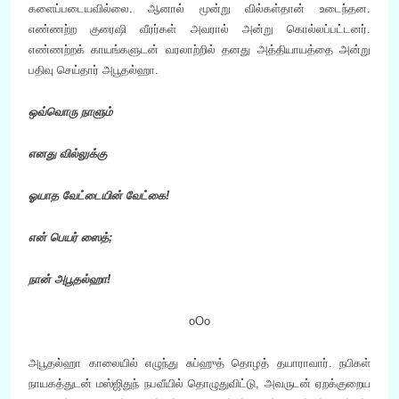
களைப்படையவில்லை. ஆனால் மூன்று வில்கள்தான் உடைந்தன.
எண்ணற்ற குரைஷி வீரர்கள் அவரால் அன்று கொல்லப்பட்டனர்.
எண்ணற்றக் காயங்களுடன் வரலாற்றில் தனது அத்தியாயத்தை அன்று
பதிவு செய்தார் அபூதல்ஹா.
ஒவ்வொரு நாளும்
எனது வில்லுக்கு
ஓயாத வேட்டையின் வேட்கை!
என் பெயர் ஸைத்;
நான் அபூதல்ஹா
!
oOo
அபூதல்ஹா காலையில் எழுந்து சுப்ஹுத் தொழத் தயாராவார். நபிகள்
நாயகத்துடன் மஸ்ஜிதுந் நபவீயில் தொழுதுவிட்டு, அவருடன் ஏறக்குறைய