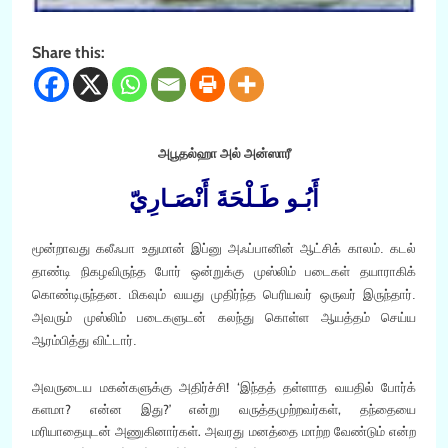
Share this:
அபூதல்ஹா அல் அன்ஸாரீ
‏أَبُـو طَـلْحَةَ أَنْصَـارِيّ
மூன்றாவது கலீஃபா உதுமான் இப்னு அஃப்பானின் ஆட்சிக் காலம். கடல்
தாண்டி நிகழவிருந்த போர் ஒன்றுக்கு முஸ்லிம் படைகள் தயாராகிக்
கொண்டிருந்தன. மிகவும் வயது முதிர்ந்த பெரியவர் ஒருவர் இருந்தார்.
அவரும் முஸ்லிம் படைகளுடன் கலந்து கொள்ள ஆயத்தம் செய்ய
ஆரம்பித்து விட்டார்.
அவருடைய மகன்களுக்கு அதிர்ச்சி! ‘இந்தத் தள்ளாத வயதில் போர்க்
களமா? என்ன இது?’ என்று வருத்தமுற்றவர்கள், தந்தையை
மரியாதையுடன் அணுகினார்கள். அவரது மனத்தை மாற்ற வேண்டும் என்ற