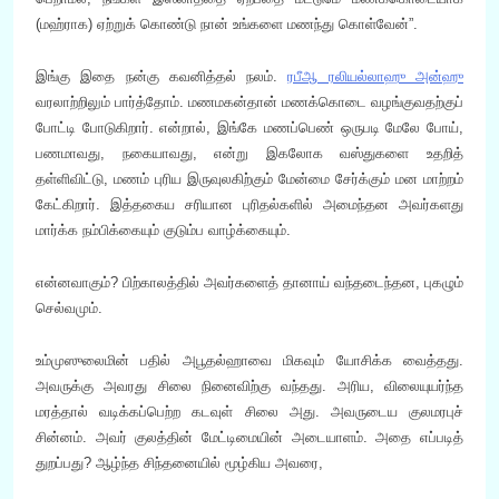
(மஹ்ராக) ஏற்றுக் கொண்டு நான் உங்களை மணந்து கொள்வேன்”.
இங்கு இதை நன்கு கவனித்தல் நலம்.
ரபீஆ ரலியல்லாஹு அன்ஹு
வரலாற்றிலும் பார்த்தோம். மணமகன்தான் மணக்கொடை வழங்குவதற்குப்
போட்டி போடுகிறார். என்றால், இங்கே மணப்பெண் ஒருபடி மேலே போய்,
பணமாவது, நகையாவது, என்று இகலோக வஸ்துகளை உதறித்
தள்ளிவிட்டு, மணம் புரிய இருவுலகிற்கும் மேன்மை சேர்க்கும் மன மாற்றம்
கேட்கிறார். இத்தகைய சரியான புரிதல்களில் அமைந்தன அவர்களது
மார்க்க நம்பிக்கையும் குடும்ப வாழ்க்கையும்.
என்னவாகும்? பிற்காலத்தில் அவர்களைத் தானாய் வந்தடைந்தன, புகழும்
செல்வமும்.
உம்முஸுலைமின் பதில் அபூதல்ஹாவை மிகவும் யோசிக்க வைத்தது.
அவருக்கு அவரது சிலை நினைவிற்கு வந்தது. அரிய, விலையுயர்ந்த
மரத்தால் வடிக்கப்பெற்ற கடவுள் சிலை அது. அவருடைய குலமரபுச்
சின்னம். அவர் குலத்தின் மேட்டிமையின் அடையாளம். அதை எப்படித்
துறப்பது? ஆழ்ந்த சிந்தனையில் மூழ்கிய அவரை,