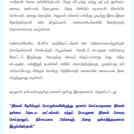
பாதிநாள் அளவு தங்கியிருப்பார். பிறகு வீட்டிற்கு வந்து குட்டித் தூக்கம்,
உணவு, நண்பகல் தொழுகை. பிறகு மீண்டும் தயாராகி கிளம்பிச்
செல்பவர், தனது தொழில், அலுவல் எல்லாம் பார்த்து முடித்து இரவு இஷா
நேரத்தில்தான் வீடு திரும்புவார். அனாவசியங்களில் நேரத்தைத்
தொலைக்காத வாழ்க்கை.
மதீனாவிலேயே, பேரீச்ச மரத்தோட்டங்கள் மிக அதிகமானவற்றுக்குச்
சொந்தக்காரச் செல்வந்தர் அபூதல்ஹா. அவரிடம் பைருஹா என்றொரு
தோட்டம் இருந்தது. அவருக்கு மிகவும் விருப்பமானது அது. அந்த
பைருஹா, மஸ்ஜிதுந் நபவீயின் எதிரே அமைந்திருந்தது. முஹம்மது நபி
அவ்வப்போது அங்குச் சென்று அதிலோடும் சுனையின் சுவையான நீரை
அருந்துவது வழக்கம்.
ஒருநாள் நபியவர்களுக்கு வசனம் ஒன்று இறைவனால் அருளப்பட்டது:
“நீங்கள் நேசிக்கும் பொருள்களிலிருந்து தானம் செய்யாதவரை நீங்கள்
நன்மை அடைய மாட்டீர்கள்; எந்தப் பொருளை நீங்கள் செலவு
செய்தாலும், நிச்சயமாக அல்லாஹ் அதை நன்கறிந்தவனாக
இருக்கின்றான்”