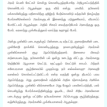
அவர் பெண் கேட்கச் சென்று கொண்டிருந்தபோதே அறிமுகப்படுத்திக்
கொண்டோம் அபூதல்ஹா ஒரு வீரர் என்று. மாவீரர். நபிகளார்
மக்காவிலிருந்து மதீனாவிற்கு ஹிஜ்ரத் மேற்கொண்டு வந்தபின் நிகழ்வுற்ற
போர்களிலெல்லாம் அவர்களுடன் இணைந்து படுதுணிவாய், வீரமாய்ப்
போரிட்டவர் அபூதல்ஹா. அதில் சிகரம் வைத்தாற்போல் அமைந்தது ஒரு
போர். வரலாற்று முக்கியத்துவம் வாய்ந்த உஹுதுப் போர்.
அன்று முஸ்லிம் படைகளுக்குப் பின்னடைவு ஏற்பட்டு, குரைஷிகளின் படை
முன்னேறி தாக்கிக் கொண்டிருந்தது. நாலாபுறமிருந்தும் அவர்கள்
முஸ்லிம்களைச் சூழ ஆரம்பித்திருந்தனர். நிலைமை மிகவும்
கடுமையடைந்து, நபிகளாரின் பல் ஒன்று உடைந்து விட்டது. அவர்களது
நெற்றியில் ஆழமான வெட்டு, உதட்டிலும் வெட்டுக் காயம். அந்தக்
களேபரமான சூழ்நிலையில் முஹம்மது நபி ஸல்லல்லாஹு அலைஹி
வஸல்லம் கொல்லப்பட்டுவிட்டார் என்ற வதந்தி ஒன்று தீயாய்ப் பரவ
ஆரம்பித்தது. அது குரைஷிகள் மத்தியில் அதிக உற்சாகத்தை அளிக்க
ஆரம்பித்தது. முஸ்லிம் வீரர்களையோ அது மேலும் பலவீனப்படுத்தி, பலர்
செயலிழந்து போர்க்களத்திலிருந்து ஓடிவிட, மிகச் சிறிய அளவிலான
படைக்குழு ஒன்று மட்டுமே நபியவர்களை அப்பொழுது சூழ்ந்திருந்தது;
எஞ்சியிருந்தது. அவர்களில் முக்கியமானவர் அபூதல்ஹா.