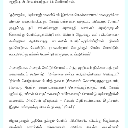
உறுதியுடன் மிகவும் பாந்தமாய்ப் பேசினார்கள்.
“தந்தையே, அல்லாஹ் உங்கள்மேல் இரக்கம் கொள்வானாக! உங்களுக்கோ
மிகவும் வயதாகிவிட்டது. நீங்கள் பார்க்காத யுத்தமா, ஈடுபடாத போரா?
முஹம்மது நபி ஸல்லல்லாஹு அலைஹி வஸல்லம் அவர்களுடன்
இணைந்து போரிட்டிருக்கின்றீர்கள். பின்னர் அபூபக்ரு, உமர் ரலியல்லாஹு
அன்ஹுமா ஆகியோரது படைகளில் போரிட்டிருக்கின்றீர்கள். நீங்கள்
ஓய்வெடுக்க வேண்டும். நாங்கள்தான் போருக்குச் செல்ல வேண்டும்.
தயவுசெய்து எங்கள் வேண்டுகோளுக்கு உடன்படுங்கள்”
அமைதியாக அதைக் கேட்டுக்கொண்ட அந்த முதியவர் தீர்க்கமாகத் தன்
மகன்களிடம் கூறினார்: “அல்லாஹ் என்ன கூறியிருக்கிறான் தெரியுமா?
‘நீங்கள் சொற்ப(மான போர்த் தளவாட)ங்களைக் கொண்டிருந்தாலும் சரி,
நிறைய(ப் போர்த் தளவாடங்களைக்) கொண்டிருந்தாலும் சரி, நீங்கள்
புறப்பட்டு, உங்கள் பொருட்களையும் உயிர்களையும் கொண்டு அல்லாஹ்வின்
பாதையில் அறப்போர் புரியுங்கள் – நீங்கள் அறிந்தவர்களாக இருந்தால்,
இதுவே உங்களுக்கு மிகவும் நல்லது.’ (9:41)”.
சிறுவருக்கும் முதியோருக்கும் போரில் ஈடுபடுவதில் விலக்கு இருப்பதை
எடுத்துச் சொல்லித் தந்தையைத் தடுத்து நிறுத்த முயன்றனர்