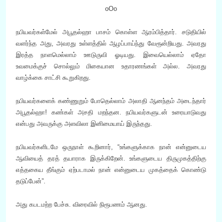
oOo
நபியவர்கள்மேல் அபூதல்ஹா பாசம் கொள்ள ஆரம்பித்தார். சடுதியில்
வளர்ந்த அது, அவரது உள்ளத்தில் ஆழப்பாய்ந்து வேரூன்றியது. அவரது
இரத்த நாளமெல்லாம் ஊடுருவி ஓடியது. இவையெல்லாம் ஏதோ
உவமைக்குச் சொல்லும் மிகையான உதாரணங்கள் அல்ல. அவரது
வாழ்க்கை சாட்சி கூறுகிறது.
நபியவர்களைக் கண்ணுறும் போதெல்லாம் அலாதி ஆனந்தம் அடைந்தார்
அபூதல்ஹா! கண்கள் அசதி மறந்தன. நபியவர்களுடன் உரையாடுவது
என்பது அவருக்கு அளவிலா இனிமையாய் இருந்தது.
நபியவர்களிடமே ஒருநாள் கூறினார், “உங்களுக்காக நான் என்னுடைய
ஆவியைத் தரத் தயாராக இருக்கிறேன். உங்களுடைய திருமுகத்திற்கு
எத்தகைய தீங்கும் ஏற்படாமல் நான் என்னுடைய முகத்தைக் கொண்டு
தடுப்பேன்”.
அது கபடமற்ற பேச்சு. விரைவில் நிரூபணம் ஆனது.