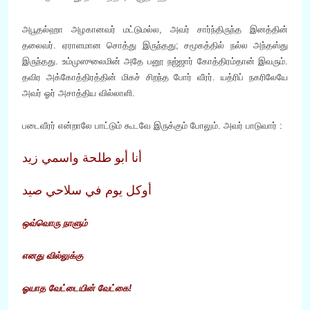
அபூதல்ஹா அழகானவர் மட்டுமல்ல, அவர் சார்ந்திருந்த இனத்தின்
தலைவர். ஏராளமான சொத்து இருந்தது; சமூகத்தில் நல்ல அந்தஸ்து
இருந்தது. உம்முஸுலைமின் அதே பனூ நஜ்ஜார் கோத்திரம்தான் இவரும்.
தவிர அக்கோத்திரத்தின் மிகச் சிறந்த போர் வீரர். யத்ரிப் நகரிலேயே
அவர் ஓர் அசாத்திய வில்லாளி.
படைவீரர் என்றாலே பாட்டும் கூடவே இருக்கும் போலும். அவர் பாடுவார் :
أنا أبو طلحة واسمي زيد
أوكل يوم في سلاحي صيد
ஒவ்வொரு நாளும்
எனது வில்லுக்கு
ஓயாத வேட்டையின் வேட்கை!