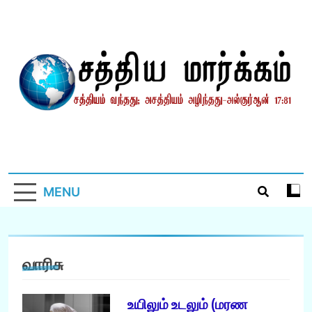
Skip
to
content
சத்தியமார்க்கம்.காம்
சத்தியம் வந்தது; அசத்தியம் அழிந்தது! – திருக்குர்ஆன்
MENU
வாரிசு
உயிலும் உடலும் (மரண