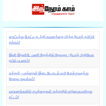
கைப்பந்து போட்டி நடத்தி கவனத்தை ஈர்த்த ரியாத் தமிழ்ச்
சங்கம்!
இனி இரண்டே மணி நேரத்தில் தோஹா – ரியாத் அதிவேக
ரயில் பயணம்!
கத்தார் – பஹ்ரைன் இடையே கடல் வழி போக்குவரத்து
சேவை துவக்கம்!
வாகனங்களில் குழந்தைகள்: கத்தாரில் கடுமையாகிறது
சட்டம்!