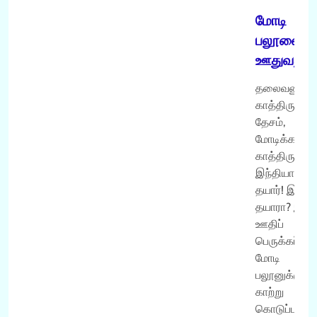
மோடி
பலூனை
ஊதுவது யா
தலைவனுக்க
காத்திருக்கும
தேசம்,
மோடிக்காகக்
காத்திருக்கும
இந்தியா, மோ
தயார்! இந்தி
தயாரா? இப்பட
ஊதிப்
பெருக்கப்படும
மோடி
பலூனுக்குக்
காற்று
கொடுப்பவர்க