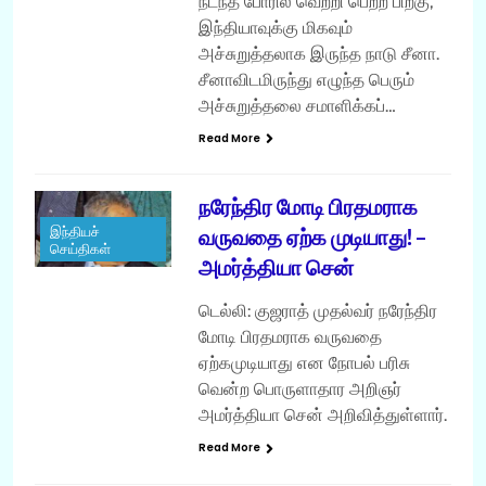
நடந்த போரில் வெற்றி பெற்ற பிறகு,
இந்தியாவுக்கு மிகவும்
அச்சுறுத்தலாக இருந்த நாடு சீனா.
சீனாவிடமிருந்து எழுந்த பெரும்
அச்சுறுத்தலை சமாளிக்கப்…
Read More
நரேந்திர மோடி பிரதமராக
இந்தியச்
வருவதை ஏற்க முடியாது! –
செய்திகள்
அமர்த்தியா சென்
டெல்லி: குஜராத் முதல்வர் நரேந்திர
மோடி பிரதமராக வருவதை
ஏற்கமுடியாது என நோபல் பரிசு
வென்ற பொருளாதார அறிஞர்
அமர்த்தியா சென் அறிவித்துள்ளார்.
Read More
பொதுவானவை