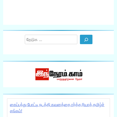
R
Search
கைப்பந்து போட்டி நடத்தி கவனத்தை ஈர்த்த ரியாத் தமிழ்ச்
சங்கம்!