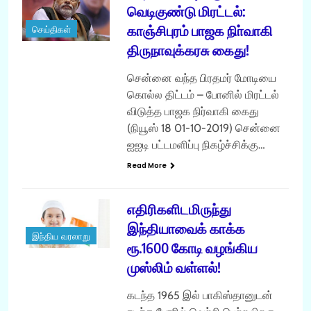
வெடிகுண்டு மிரட்டல்:
காஞ்சிபுரம் பாஜக நிா்வாகி
செய்திகள்
திருநாவுக்கரசு கைது!
சென்னை வந்த பிரதமர் மோடியை
கொல்ல திட்டம் – போனில் மிரட்டல்
விடுத்த பாஜக நிர்வாகி கைது
(நியூஸ் 18 01-10-2019) சென்னை
ஐஐடி பட்டமளிப்பு நிகழ்ச்சிக்கு…
Read More
எதிரிகளிடமிருந்து
இந்தியாவைக் காக்க
இந்திய வரலாறு
ரூ.1600 கோடி வழங்கிய
முஸ்லிம் வள்ளல்!
கடந்த 1965 இல் பாகிஸ்தானுடன்