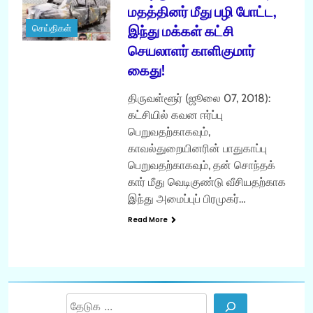
மதத்தினர் மீது பழி போட்ட,
இந்து மக்கள் கட்சி
செய்திகள்
செயலாளர் காளிகுமார்
கைது!
திருவள்ளூர் (ஜூலை 07, 2018):
கட்சியில் கவன ஈர்ப்பு
பெறுவதற்காகவும்,
காவல்துறையினரின் பாதுகாப்பு
பெறுவதற்காகவும், தன் சொந்தக்
கார் மீது வெடிகுண்டு வீசியதற்காக
இந்து அமைப்புப் பிரமுகர்…
Read More
Search