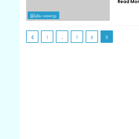
Read Mo
இந்திய வரலாறு
1
…
7
8
9