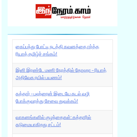
கைப்பந்து போட்டி நடத்தி கவனத்தை ஈர்த்த
ரியாத் தமிழ்ச் சங்கம்!
இனி இரண்டே மணி நேரத்தில் தோஹா – ரியாத்
அதிவேக ரயில் பயணம்!
கத்தார் – பஹ்ரைன் இடையே கடல் வழி
போக்குவரத்து சேவை துவக்கம்!
வாகனங்களில் குழந்தைகள்: கத்தாரில்
கடுமையாகிறது சட்டம்!