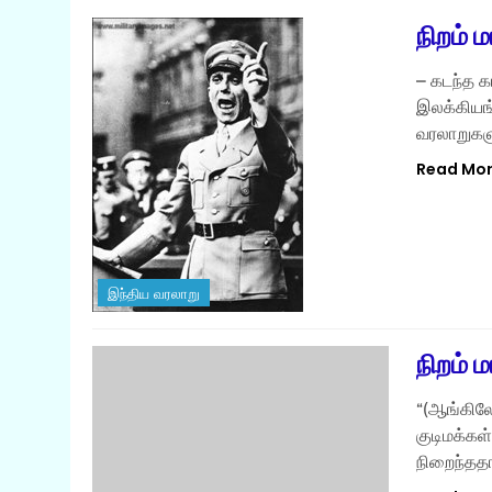
நிறம் ம
– கடந்த க
இலக்கியங்
வரலாறுகளு
Read Mo
இந்திய வரலாறு
நிறம் ம
“(ஆங்கிலே
குடிமக்கள்
நிறைந்ததா