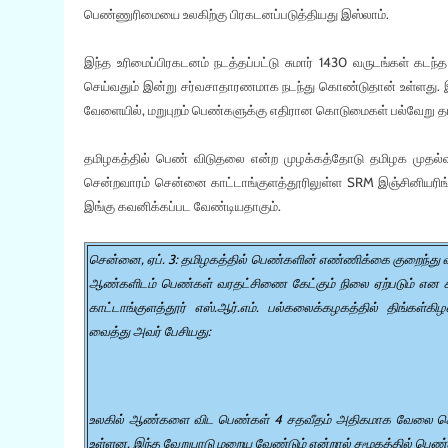
பெண்ணுரிமையை உலகிற்கு பிரகடனப்படுத்தியது இஸ்லாம்.
இந்த உரிமைப்பிரகடனம் நடத்தப்பட்டு சுமார் 1430 வருடங்கள் கட
செய்வதும் இன்று சர்வசாதாரணமாக நடந்து கொண்டுதான் உள்ளது. இன்
வேளையில், மறுபுறம் பெண்களுக்கு எதிரான கொடுமைகள் பல்வேறு தர
தமிழகத்தில் பெண் விடுதலை என்ற முழக்கத்தோடு தமிழக முதல்வர
சென்றவாரம் சென்னை காட்டாங்குளத்தூரிலுள்ள SRM இஞ்சினியரிங் 
இங்கு கவனிக்கப்பட வேண்டியதாகும்.
சென்னை, ஏப். 3: தமிழகத்தில் பெண்களின் எண்ணிக்கை குறைந்து வ
ஆண்களிடம் பெண்கள் வரதட்சிணை கேட்கும் நிலை ஏற்படும் என 
காட்டாங்குளத்தூர் எஸ்.ஆர்.எம். பல்கலைக்கழகத்தில்
திங்கள்க
வைத்து அவர் பேசியது:
உலகில் ஆண்களை விட பெண்கள் 4 சதவீதம் அதிகமாக வேலை செய்கிற
உள்ளன. இந்த வேறுபாடு மறைய வேண்டும் என்றால் சமூகத்தில் பெண்