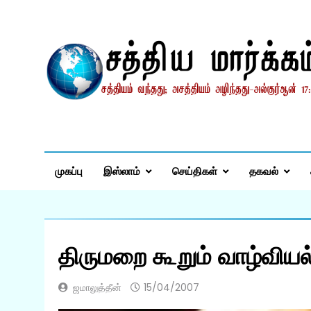
Skip
to
content
சத்தியமார்க்கம்.காம
சத்தியம் வந்தது; அசத்தியம் அழிந்தது! – திருக்குர்ஆன்
முகப்பு
இஸ்லாம்
செய்திகள்
தகவல்
திருமறை கூறும் வாழ்வியல் 
ஜமாலுத்தீன்
15/04/2007