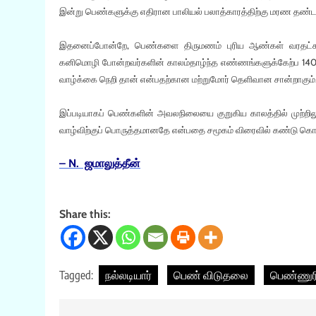
இன்று பெண்களுக்கு எதிரான பாலியல் பலாத்காரத்திற்கு மரண தண்டன
இதனைப்போன்றே, பெண்களை திருமணம் புரிய ஆண்கள் வரதட்சணை
கனிமொழி போன்றவர்களின் காலம்தாழ்ந்த எண்ணங்களுக்கேற்ப 140
வாழ்க்கை நெறி தான் என்பதற்கான மற்றுமோர் தெளிவான சான்றாகும்
இப்படியாகப் பெண்களின் அவலநிலையை குறுகிய காலத்தில் முற்றிலு
வாழ்விற்குப் பொருத்தமானதே என்பதை சமூகம் விரைவில் கண்டு கொள
– N. ஜமாலுத்தீன்
Share this:
Tagged:
நல்லடியார்
பெண் விடுதலை
பெண்ணு