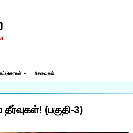
்
கட்டுரைகள்
சேவைகள்
தீர்வுகள்! (பகுதி-3)