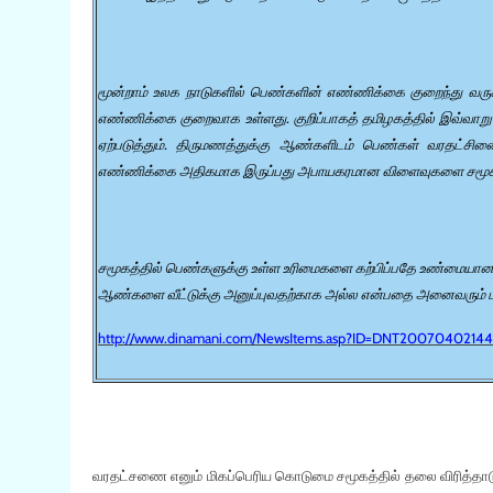
மூன்றாம் உலக நாடுகளில் பெண்களின் எண்ணிக்கை குறைந்து வரு
எண்ணிக்கை குறைவாக உள்ளது. குறிப்பாகத் தமிழகத்தில் இவ்வா
ஏற்படுத்தும். திருமணத்துக்கு ஆண்களிடம் பெண்கள் வரதட்சி
எண்ணிக்கை அதிகமாக இருப்பது அபாயகரமான விளைவுகளை சமூகத்தி
சமூகத்தில் பெண்களுக்கு உள்ள உரிமைகளை கற்பிப்பதே உண்மையான 
ஆண்களை வீட்டுக்கு அனுப்புவதற்காக அல்ல என்பதை அனைவரும் பு
http://www.dinamani.com/NewsItems.asp?ID=DNT20070402144
வரதட்சணை எனும் மிகப்பெரிய கொடுமை சமூகத்தில் தலை விரித்தாடுவ