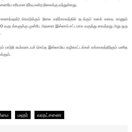
ையே சரியான தீர்வு என்ற நிலைக்கு வந்துள்ளது.
(மஹர்) கொடுக்கும் நிலை எதிர்காலத்தில் நடக்கும் எனக் கனவு காணும்
0 வருடங்களுக்கு முன்பே அதனை இஸ்லாம் சட்டமாக வகுத்து வைத்தது அது ஒரு
.
ம் மாற்றி உயர்வடையச் செய்த இஸ்லாமிய வழிகாட்டல்கள் எக்காலத்திற்கும் மனித
்ளும்.
ரிமை
மஹர்
வரதட்சணை