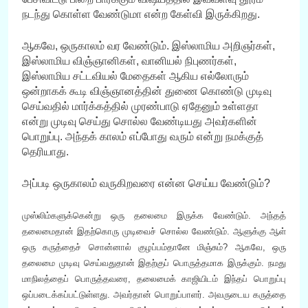
நடந்து கொள்ள வேண்டுமா என்ற கேள்வி இருக்கிறது.
ஆகவே, ஒருகாலம் வர வேண்டும். இஸ்லாமிய அறிஞர்கள்,
இஸ்லாமிய விஞ்ஞானிகள், வானியல் நிபுணர்கள்,
இஸ்லாமிய சட்டவியல் மேதைகள் ஆகிய எல்லோரும்
ஒன்றாகக் கூடி விஞ்ஞானத்தின் துணை கொண்டு முடிவு
செய்வதில் மார்க்கத்தில் முரண்பாடு ஏதேனும் உள்ளதா
என்று முடிவு செய்து சொல்ல வேண்டியது அவர்களின்
பொறுப்பு. அந்தக் காலம் எப்போது வரும் என்று நமக்குத்
தெரியாது.
அப்படி ஒருகாலம் வருகிறவரை என்ன செய்ய வேண்டும்?
முஸ்லிம்களுக்கென்று ஒரு தலைமை இருக்க வேண்டும். அந்தத்
தலைமைதான் இதற்கொரு முடிவைச் சொல்ல வேண்டும். ஆளுக்கு ஆள்
ஒரு கருத்தைச் சொன்னால் குழப்பம்தானே மிஞ்சும்? ஆகவே, ஒரு
தலைமை முடிவு செய்வதுதான் இதற்குப் பொருத்தமாக இருக்கும். நமது
மாநிலத்தைப் பொருத்தவரை, தலைமைக் காஜியிடம் இந்தப் பொறுப்பு
ஒப்படைக்கப்பட்டுள்ளது. அவர்தான் பொறுப்பாளர். அவருடைய கருத்தை