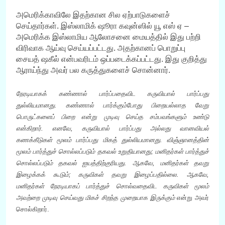
அமெரிக்காவிலே இதற்கான சில ஏற்பாடுகளைச்
செய்தார்கள். இஸ்லாமிக் ஷூரா கவுன்ஸில் யூ எஸ் ஏ –
அமெரிக்க இஸ்லாமிய ஆலோசனை மையத்தில் இது பற்றி
விரிவாக ஆய்வு செய்யப்பட்டது. அதற்கானப் பொறுப்பு
சையத் ஷகீல் என்பவரிடம் ஒப்படைக்கப்பட்டது. இது குறித்து
ஆராய்ந்து அவர் பல கருத்துகளைச் சொன்னார்.
நேரடியாகக் கண்ணால் பார்ப்பதைவிட கருவியால் பார்ப்பது
துல்லியமானது. கண்ணால் பார்க்கும்போது பிறையல்லாத வேறு
பொருட்களைப் பிறை என்று முடிவு செய்த சம்பவங்களும் உண்டு
என்கிறார். எனவே, கருவியால் பார்ப்பது அல்லது வானவியல்
கணக்கீடுகள் மூலம் பார்ப்பது மிகத் துல்லியமானது. விஞ்ஞானத்தின்
மூலம் பார்த்துச் சொல்லப்படும் தகவல் உறுதியானது; மனிதர்கள் பார்த்துச்
சொல்லப்படும் தகவல் ஐயத்திற்குரியது. ஆகவே, மனிதர்கள் தவறு
இழைக்கக் கூடும்; கருவிகள் தவறு இழைப்பதில்லை. ஆகவே,
மனிதர்கள் நேரடியாகப் பார்த்துச் சொல்வதைவிட கருவிகள் மூலம்
அவற்றை முடிவு செய்வது மிகச் சிறந்த முறையாக இருக்கும்
என்று அவர்
சொல்கிறார்.