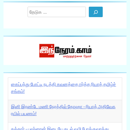
Search
கைப்பந்து போட்டி நடத்தி கவனத்தை ஈர்த்த ரியாத் தமிழ்ச்
சங்கம்!
இனி இரண்டே மணி நேரத்தில் தோஹா – ரியாத் அதிவேக
ரயில் பயணம்!
கத்தார் – பஹ்ரைன் இடையே கடல் வழி போக்குவரத்து