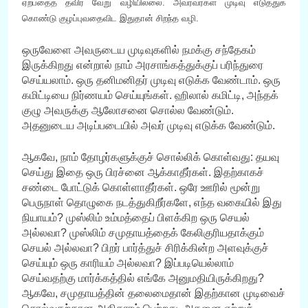
ஏற்பதைத் தவிர வேறு வழியில்லை. அவரவர்கள் முடிவு எடுத்துக்
கொண்டு குழப்புவதைவிட இதுதான் சிறந்த வழி.
ஒருவேளை அவருடைய முடிவுகளில் நமக்கு சந்தேகம்
இருக்கிறது என்றால் நாம் அரசாங்கத்துக்குப் பரிந்துரை
செய்யலாம். ஒரு தனிமனிதர் முடிவு எடுக்க வேண்டாம். ஒரு
கமிட்டியை நிர்ணயம் செய்யுங்கள். ஹிலால் கமிட்டி, அந்தக்
குழு அவருக்கு ஆலோசனை சொல்ல வேண்டும்.
அதனுடைய அடிப்படையில் அவர் முடிவு எடுக்க வேண்டும்.
ஆகவே, நாம் தோழர்களுக்குச் சொல்லிக் கொள்வது: தயவு
செய்து இதை ஒரு பிரச்னை ஆக்காதீர்கள். இதற்காகச்
சண்டை போட்டுக் கொள்ளாதீர்கள். ஒரே ஊரில் மூன்று
பெருநாள் தொழுகை நடத்துகிறீர்களே, எந்த வகையில் இது
நியாயம்? முஸ்லிம் உம்மத்தைப் பிளக்கிற ஒரு செயல்
அல்லவா? முஸ்லிம் சமுதாயத்தைக் கேலிகுரியதாக்கும்
செயல் அல்லவா? பிறர் பார்த்துச் சிரிக்கின்ற அளவுக்குச்
செய்யும் ஒரு காரியம் அல்லவா? இப்படியெல்லாம்
செய்வதற்கு மார்க்கத்தில் எங்கே அனுமதியிருக்கிறது?
ஆகவே, சமுதாயத்தின் தலைமைதான் இதற்கான முடிவைச்