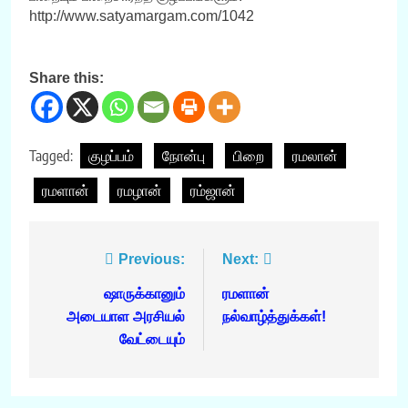
http://www.satyamargam.com/1042
Share this:
Tagged:
குழப்பம்
நோன்பு
பிறை
ரமலான்
ரமளான்
ரமழான்
ரம்ஜான்
Post
Previous:
Next:
navigation
ஷாருக்கானும்
ரமளான்
அடையாள அரசியல்
நல்வாழ்த்துக்கள்!
வேட்டையும்