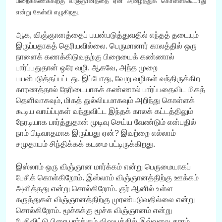
பிறைக்கணக்கிற்கு விஞ்ஞானத்தை ஏன் அழைத்துக் கொள்ளக்கூடாது
என்று கேள்வி எழுகிறது.
ஆக, விஞ்ஞானத்தைப் பயன்படுத்துவதில் எந்தத் தடையும்
இருப்பதாகத் தெரியவில்லை. பெருமானார் காலத்தில் ஒரு
நாளைக் கணக்கிடுவதற்கு பிறையைக் கண்ணால்
பார்ப்பதுதான் ஒரே வழி. ஆகவே, அந்த முறை
பயன்படுத்தப்பட்டது. இப்போது, வேறு வழிகள் வந்திருக்கிற
காரணத்தால் நேரிடையாகக் கண்ணால் பார்ப்பதைவிட மிகத்
தெளிவாகவும், மிகத் துல்லியமாகவும் அறிந்து கொள்ளக்
கூடிய வாய்ப்புகள் வந்துவிட்ட இந்தக் காலக் கட்டத்திலும்
நேரடியாக பார்த்துதான் முடிவு செய்ய வேண்டும் என்பதில்
நாம் பிடிவாதமாக இருப்பது ஏன்? இவற்றை எல்லாம்
சமுதாயம் சிந்திக்கக் கடமை பட்டிருக்கிறது.
இஸ்லாம் ஒரு விஞ்ஞான மார்க்கம் என்று பெருமையாகப்
பேசிக் கொள்கிறோம். இஸ்லாம் விஞ்ஞானத்திற்கு ஊக்கம்
அளித்தது என்று சொல்கிறோம். குர் ஆனில் உள்ள
கருத்துகள் விஞ்ஞானத்திற்கு முரண்படுவதில்லை என்று
சொல்கிறோம். மூச்சுக்கு மூச்சு விஞ்ஞானம் என்று
பேசிவிட்டு பிறை பார்க்கும் விஷயத்தில் இவ்வளவு தூரம்