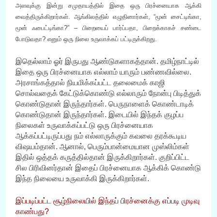
அளவுக்கு இன்று சமுதாயத்தில் இதை ஒரு பிரச்னையாக ஆக்கி
வைத்திருக்கிறார்கள். ஆங்கிலத்தில் எழுதினார்கள், “மூன் சைட்டிங்கா,
மூன் ஃபைட்டிங்கா?” – பிறையைப் பார்ப்பதா, பிறைக்காகச் சண்டை
போடுவதா? எனும் ஒரு நிலை உருவாக்கப் பட்டிருக்கிறது.
இதெல்லாம் ஓர் இருபது ஆண்டுகளாகத்தான். தமிழ்நாட்டில்
இதை ஒரு பிரச்னையாக எல்லாம் யாரும் பண்ணவில்லை.
அரசாங்கத்தால் நியமிக்கப்பட்ட தலைமைக் காஜி
சொல்வதைக் கேட்டுக்கொண்டு எல்லாரும் நோன்பு பிடித்துக்
கொண்டுதான் இருந்தார்கள். பெருநாளைக் கொண்டாடிக்
கொண்டுதான் இருந்தார்கள். இடையில் இந்தக் குழப்ப
நிலைகள் உருவாக்கப்பட்டு ஒரு பிரச்னையாக
ஆக்கப்பட்டிருப்பது நம் எல்லாருக்கும் கவலை தரக்கூடிய
விஷயம்தான். ஆனால், பெரும்பான்மையான முஸ்லிம்கள்
இதில் ஒத்தக் கருத்தில்தான் இருக்கிறார்கள். குறிப்பிட்ட
சில பிரிவினர்தான் இதைப் பிரச்னையாக ஆக்கிக் கொண்டு
இந்த நிலையை உருவாக்கி இருக்கிறார்கள்.
இப்படிப்பட்ட சூழ்நிலையில் இந்தப் பிரச்னைக்கு எப்படி முடிவு
காண்பது?