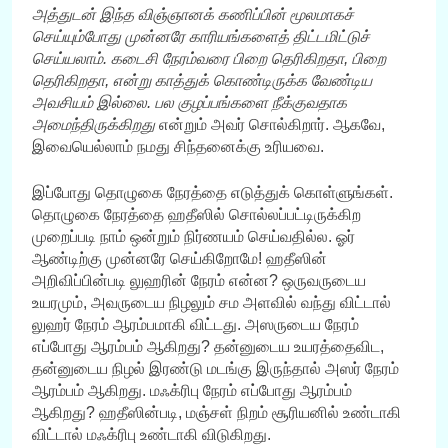
அத்துடன் இந்த விஞ்ஞானக் கணிப்பின் மூலமாகச்
செய்யும்போது முன்னரே காரியங்களைத் திட்டமிட்டுச்
செய்யலாம். கடைசி நேரம்வரை பிறை தெரிகிறதா, பிறை
தெரிகிறதா, என்று காத்துக் கொண்டிருக்க வேண்டிய
அவசியம் இல்லை. பல குழப்பங்களை நீக்குவதாக
அமைந்திருக்கிறது
என்றும் அவர் சொல்கிறார். ஆகவே,
இவையெல்லாம் நமது சிந்தனைக்கு உரியவை.
இப்போது தொழுகை நேரத்தை எடுத்துக் கொள்ளுங்கள்.
தொழுகை நேரத்தை ஹதீஸில் சொல்லப்பட்டிருக்கிற
முறைப்படி நாம் ஒன்றும் நிர்ணயம் செய்வதில்ல. ஓர்
ஆண்டிற்கு முன்னரே செய்கிறோமே! ஹதீஸின்
அறிவிப்பின்படி லுஹரின் நேரம் என்ன? ஒருவருடைய
உயரமும், அவருடைய நிழலும் சம அளவில் வந்து விட்டால்
லுஹர் நேரம் ஆரம்பமாகி விட்டது. அஸருடைய நேரம்
எப்போது ஆரம்பம் ஆகிறது? தன்னுடைய உயரத்தைவிட,
தன்னுடைய நிழல் இரண்டு மடங்கு இருந்தால் அஸர் நேரம்
ஆரம்பம் ஆகிறது. மஃக்ரிபு நேரம் எப்போது ஆரம்பம்
ஆகிறது? ஹதீஸின்படி, மஞ்சள் நிறம் சூரியனில் உண்டாகி
விட்டால் மஃக்ரிபு உண்டாகி விடுகிறது.