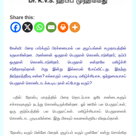
Share this:
கேள்வி: பிறை பார்க்கும் பிரச்னையால் பல குழப்பங்கள் சமுதாயத்தில்
உருவாகின்றன. அண்ணன் ஒருநாள் பெருநாள் கொண்டாடுகிறார்; தம்பி
ஒருநாள் கொண்டாடுகிறார். பெருநாள் என்றாலே மகிழ்ச்சி
சந்தோஷம்தான். அது இன்று இல்லாமல் போய்விட்டது. இதற்கு
நிரந்தரத்தீர்வு என்ன? எல்லாரும் பழையபடி மகிழ்ச்சியாக, ஒற்றுமையாகப்
பெருநாள் கொண்டாடக்கூடிய நாள் எப்போது வரும்?
பதில்: நோன்பு மாதத்தில் பிறை தொடர்பாக ஒரே சண்டைகளும்
சச்சரவுகளும் நடந்து கொண்டிருக்கின்றன. ஓர் ஊரில் பல பெருநாட்கள்;
ஒரு குடும்பத்தில் பல பெருநாட்கள். மகிழ்ச்சியாகப் பெருநாளைக்
கொண்டாட முடியவில்லை. இது மிகவும் கவலைக்குரிய விஷயம்தான்.
‘நோன்பு வரும் பின்னே பிறைக் குழப்பம் வரும் முன்னே’ என்று சொல்கிற