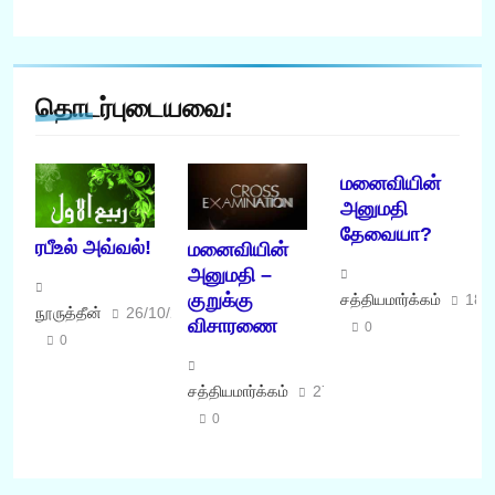
தொடர்புடையவை:
மனைவியின்
அனுமதி
தேவையா?
ரபீஉல் அவ்வல்!
மனைவியின்
அனுமதி –
குறுக்கு
சத்தியமார்க்கம்
18/
நூருத்தீன்
26/10/2020
விசாரணை
0
0
சத்தியமார்க்கம்
27/11/2015
0