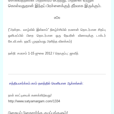
சொல்வதற்கான அதிகாரம் பெற்றது. அதனை ஏற்றுக்
கொள்வதுதான் இந்தப் பிரச்னைக்குத் தீர்வாக இருக்கும்.
oOo
(“அன்றாட வாழ்வில் இஸ்லாம்” நிகழ்ச்சியில் ரமளான் தொடர்பான சிறப்பு
ஒளிபரப்பில் பிறை தொடர்பான ஒரு நேயரின் வினாவுக்கு டாக்டர்
கே.வி.எஸ். ஹபீப் முஹம்மது அளித்த விளக்கம்)
நன்றி: சமரசம் 1-15 ஜுலை 2012 / தொகுப்பு: ஜாவீத்
சத்தியமார்க்கம்.காம் தளத்தில் வெளியான ஆக்கங்கள்:
நாள் காட்டியைக் கணக்கிடுவது!
http://www.satyamargam.com/1334
பிறையும் பிறைசார்ந்த குழப்பங்களும்!