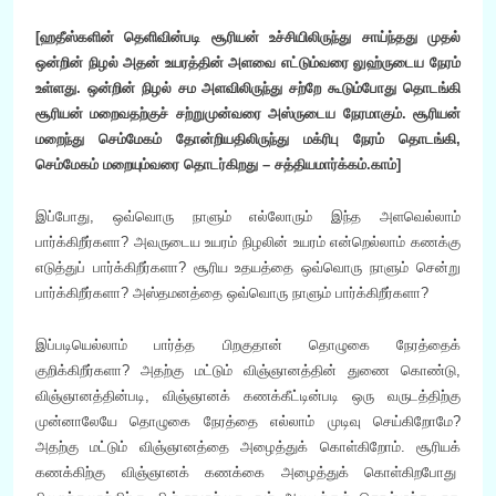
[ஹதீஸ்களின் தெளிவின்படி சூரியன் உச்சியிலிருந்து சாய்ந்தது முதல்
ஒன்றின் நிழல் அதன் உயரத்தின் அளவை எட்டும்வரை லுஹ்ருடைய நேரம்
உள்ளது. ஒன்றின் நிழல் சம அளவிலிருந்து சற்றே கூடும்போது தொடங்கி
சூரியன் மறைவதற்குச் சற்றுமுன்வரை அஸ்ருடைய நேரமாகும். சூரியன்
மறைந்து செம்மேகம் தோன்றியதிலிருந்து மக்ரிபு நேரம் தொடங்கி,
செம்மேகம் மறையும்வரை தொடர்கிறது – சத்தியமார்க்கம்.காம்]
இப்போது, ஒவ்வொரு நாளும் எல்லோரும் இந்த அளவெல்லாம்
பார்க்கிறீர்களா? அவருடைய உயரம் நிழலின் உயரம் என்றெல்லாம் கணக்கு
எடுத்துப் பார்க்கிறீர்களா? சூரிய உதயத்தை ஒவ்வொரு நாளும் சென்று
பார்க்கிறீர்களா? அஸ்தமனத்தை ஒவ்வொரு நாளும் பார்க்கிறீர்களா?
இப்படியெல்லாம் பார்த்த பிறகுதான் தொழுகை நேரத்தைக்
குறிக்கிறீர்களா? அதற்கு மட்டும் விஞ்ஞானத்தின் துணை கொண்டு,
விஞ்ஞானத்தின்படி, விஞ்ஞானக் கணக்கீட்டின்படி ஒரு வருடத்திற்கு
முன்னாலேயே தொழுகை நேரத்தை எல்லாம் முடிவு செய்கிறோமே?
அதற்கு மட்டும் விஞ்ஞானத்தை அழைத்துக் கொள்கிறோம். சூரியக்
கணக்கிற்கு விஞ்ஞானக் கணக்கை அழைத்துக் கொள்கிறபோது