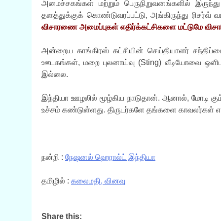
அமைச்சகங்கள் மற்றும் பெருநிறுவனங்களில் இருந்து 
தளத்துக்குக் கொண்டுவரப்பட்டு, அங்கிருந்து ரிசர்வ் வ
விசாரணை அமைப்புகள் எதிர்க்கட்சிகளை மட்டுமே விசார
அன்றைய காங்கிரஸ் கட்சியின் செய்தியாளர் சந்திப்ப
ஊடகங்கள், மறை புலனாய்வு (Sting) வீடியோவை ஒளிபரப
இல்லை.
இந்தியா ஊழலில் மூழ்கிய நாடுதான். ஆனால், மோடி கு
உச்சம் கண்டுள்ளது. திருடர்களே தங்களை காவலர்கள் 
நன்றி :
நேஷனல் ஹெரால்ட் இந்தியா
தமிழில் :
கலைமதி, வினவு
Share this: