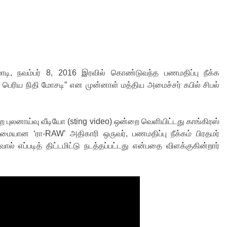
ோடி, நவம்பர் 8, 2016 இரவில் கொண்டுவந்த பணமதிப்பு நீக்க
ெரிய நிதி மோசடி” என முன்னாள் மத்திய அமைச்சர் கபில் சிபல்
ை புலனாய்வு வீடியோ (
sting video)
ஒன்றை வெளியிட்டது காங்கிரஸ்
கமையான ‘ரா-RAW’ அதிகாரி ஒருவர், பணமதிப்பு நீக்கம் பிரதமர்
 எப்படித் திட்டமிட்டு நடத்தப்பட்டது என்பதை விளக்குகின்றார்