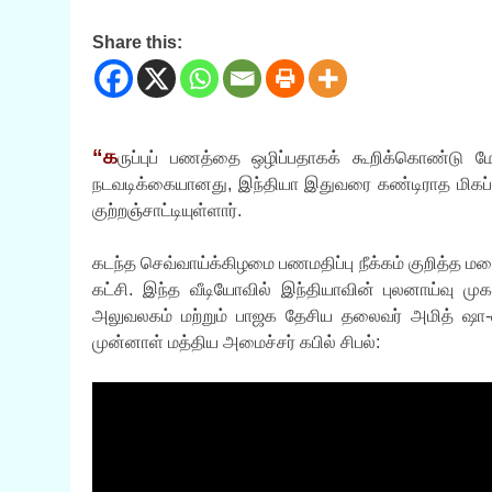
Share this:
“க
ருப்புப் பணத்தை ஒழிப்பதாகக் கூறிக்கொண்டு ம
நடவடிக்கையானது, இந்தியா இதுவரை கண்டிராத மிகப் ப
குற்றஞ்சாட்டியுள்ளார்.
கடந்த செவ்வாய்க்கிழமை பணமதிப்பு நீக்கம் குறித்த மற
கட்சி. இந்த வீடியோவில் இந்தியாவின் புலனாய்வு மு
அலுவலகம் மற்றும் பாஜக தேசிய தலைவர் அமித் ஷா-வால்
முன்னாள் மத்திய அமைச்சர் கபில் சிபல்: