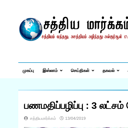
Skip
to
content
சத்தியமார்க்கம்.காம
சத்தியம் வந்தது; அசத்தியம் அழிந்தது! – திருக்குர்ஆன்
முகப்பு
இஸ்லாம்
செய்திகள்
தகவல்
பணமதிப்பழிப்பு : 3 லட்சம
சத்தியமார்க்கம்
13/04/2019