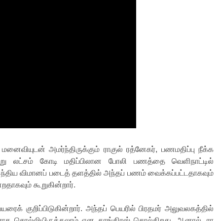
னைவியுடன் அமர்ந்திருக்கும் ராகுல் ரத்னேகர், பணமதிப்பு நீக்க
ூன்று லட்சம் கோடி மதிப்பிலான போலி பணத்தை வெளிநாட்டில்
ந்திய விமானப் படைத் தளத்தில் அந்தப் பணம் வைக்கப்பட்டதாகவும்
ன்றதாகவும் கூறுகின்றார்.
ைக் குறிப்பிடுகின்றார். அந்தப் பெயரில் பிரதமர் அலுவலகத்தில்
ராக சொல்லியிருக்கலாம் என காங்கிரஸ் சொல்கிறது. ஆனால், ரா