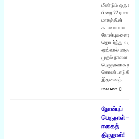
மீண்டும் ஒரு ரமளா
பிறை 27 ரமளான்
மாதத்தின்
கடமையான
நோன்புகளைத்
தொடர்ந்து வரும்
ஷவ்வால் மாதத்தின
முதல் நாளை ஈகை
பெருநாளாக நாம்
கொண்டாடுகின்றோ
இதனைத்…
Read More
ரமளான்
நோன்புப்
பெருநாள் –
ஈகைத்
திருநாள்!