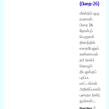
(பிறை-26)
மீண்டும் ஒரு
ரமளான்:
பிறை 26
நோன்புப்
பெருநாள்
தினத்தில்
எதையேனும்
உண்ணாமல்
நபி (ஸல்)
தொழும்
திடலுக்குப்
புறப்பட
மாட்டார்கள்.
அறிவிப்பாளர்:
புரைதா (ரலி),
நூல்கள்:…
Read More