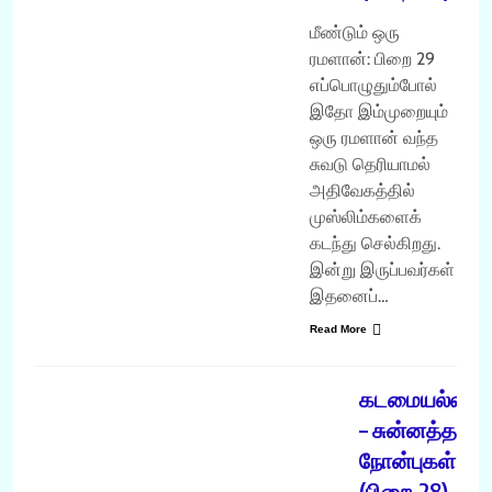
மீண்டும் ஒரு
ரமளான்: பிறை 29
எப்பொழுதும்போல்
இதோ இம்முறையும்
ஒரு ரமளான் வந்த
சுவடு தெரியாமல்
அதிவேகத்தில்
முஸ்லிம்களைக்
கடந்து செல்கிறது.
இன்று இருப்பவர்கள்
இதனைப்…
Read More
ரமளான்
கடமையல்லாத
– சுன்னத்தான
நோன்புகள்
(பிறை-28)