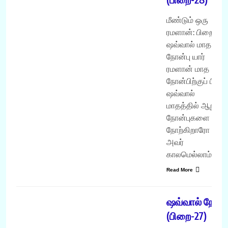
மீண்டும் ஒரு
ரமளான்: பிறை 28
ஷவ்வால் மாத
நோன்பு யார்
ரமளான் மாத
நோன்பிற்குப் பிறகு
ஷவ்வால்
மாதத்தில் ஆறு
நோன்புகளை
நோற்கிறாரோ
அவர்
காலமெல்லாம்…
Read More
ரமளான்
ஷவ்வால் நோன்
(பிறை-27)