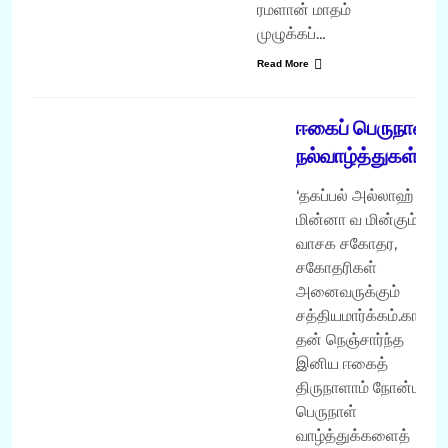
ரமளான் மாதம்
முழுக்கப்…
Read More
கவிதை
ஈகைப் பெருநாள்
நல்வாழ்த்துகள்!
‘தகப்பல் அல்லாஹ்
மின்னா வ மின்கும்’
வாசக சகோதர,
சகோதரிகள்
அனைவருக்கும்
சத்தியமார்க்கம்.காம்
தன் நெஞ்சார்ந்த
இனிய ஈகைத்
திருநாளாம் நோன்புப்
பெருநாள்
வாழ்த்துக்களைத்