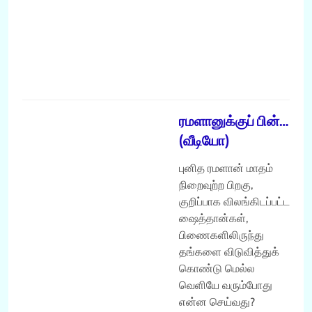
க
R
நற்சிந்தனைகள்
ரமளானுக்குப் பின்…
(வீடியோ)
புனித ரமளான் மாதம்
நிறைவுற்ற பிறகு,
குறிப்பாக விலங்கிடப்பட்ட
ஷைத்தான்கள்,
பிணைகளிலிருந்து
தங்களை விடுவித்துக்
கொண்டு மெல்ல
வெளியே வரும்போது
என்ன செய்வது?