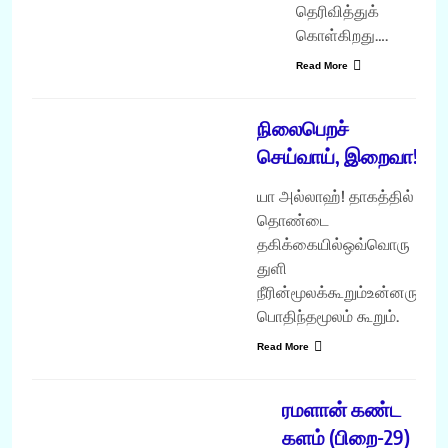
தெரிவித்துக்
கொள்கிறது….
Read More
கவிதை
நிலைபெறச்
செய்வாய், இறைவா!
யா அல்லாஹ்! தாகத்தில்
தொண்டை
தகிக்கையில்ஒவ்வொரு
துளி
நீரின்மூலக்கூறும்உன்னருள்
பொதிந்தமூலம் கூறும்.
Read More
ரமளான்
ரமளான் கண்ட
களம் (பிறை-29)