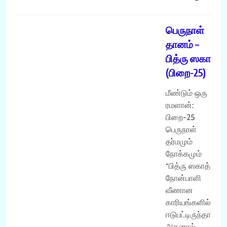
ரமளான்
பெருநாள்
தானம் –
பித்ரு ஸகாத்
(பிறை-25)
மீண்டும் ஒரு
ரமளான்:
பிறை-25
பெருநாள்
தர்மமும்
நோக்கமும்
“பித்ரு ஸகாத்,
நோன்பாளி
வீணான
காரியங்களில்
ஈடுபட்டிருந்தால்
அதனால்